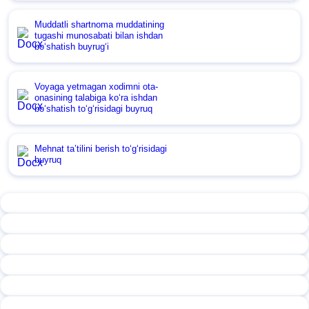
Muddatli shartnoma muddatining
tugashi munosabati bilan ishdan
boʻshatish buyrugʻi
Voyaga yetmagan хodimni ota-
onasining talabiga koʻra ishdan
boʻshatish toʻgʻrisidagi buyruq
Mehnat ta’tilini berish toʻgʻrisidagi
buyruq