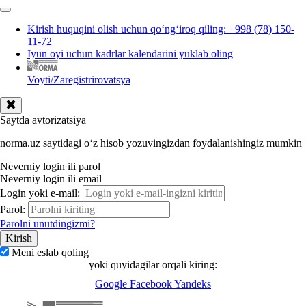
Kirish huquqini olish uchun qoʻngʻiroq qiling: +998 (78) 150-
11-72
Iyun oyi uchun kadrlar kalendarini yuklab oling
Voyti/Zaregistrirovatsya
Saytda avtorizatsiya
norma.uz saytidagi oʻz hisob yozuvingizdan foydalanishingiz mumkin
Neverniy login ili parol
Neverniy login ili email
Login yoki e-mail:
Parol:
Parolni unutdingizmi?
Meni eslab qoling
yoki quyidagilar orqali kiring:
Google
Facebook
Yandeks