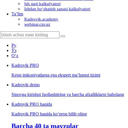
Ish staji kalkulyatori
Ishdan boʻshatish sanasi kalkulyatori
Ta’lim
Kadrovik.academy
webinar.cpr.uz
Ру
Ўз
Oʻz
Kadrovik
PRO
Keng imkoniyatlarga ega ekspert ma’lumot tizimi
Kadrovik
demo
Sinovga kirishni faollashtiring va barcha afzalliklarni baholang
Kadrovik PRO haqida
Kadrovik PRO haqida koʻproq bilib oling
Barcha 40 ta mavzular