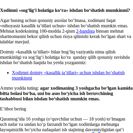
Xodimni «sogʻligʻi
holatiga koʻra
»
ishdan boʻshatish mumkinmi?
Agar buning uchun qonuniy asoslar boʻlmasa, хodimani faqat
«nihoyasiz kasallik ta’tillari uchun» ishdan boʻshatish mumkin emas.
Mehnat kodeksining 100-modda 2-qism
2-bandiga
binoan mehnat
shartnomasini bekor qilish uchun rioya qilinishi kerak boʻlgan shart va
talablar mavjud.
Doimiy «kasallik ta’tillari» bilan bogʻliq vaziyatda nima qilish
mumkinligi va sogʻligʻi holatiga koʻra qanday qilib qonuniy ravishda
ishdan boʻshatish haqida bu yerda yozganmiz:
Xodimni doimiy «kasallik ta’tillari» uchun ishdan boʻshatish
mumkinmi
Ammo yodda tuting:
agar хodim
a
ning 3 yoshgacha boʻlgan kamida
bitta bolasi boʻlsa, uni
b
u asos
boʻyicha
ish beruvchining
tashabbusi bilan ishdan boʻshatish mumkin
e
mas.
E’tibor bering
Qaramogʻida 16 yoshga (oʻquvchilar uchun — 18 yosh) toʻlmagan
uch nafar va undan koʻp farzandi boʻlgan хodimlarga mehnatga
layoqatsizlik boʻyicha nafaqalari ish stajining davomiyligidan qat’i