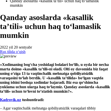
Qanday asoslarda «kasallik ta’tili» uchun haq toʻlamaslik
mumkin
Qanday asoslarda «kasallik
ta’tili» uchun haq toʻlamaslik
mumkin
2022 yil 20 sentyabr
Rus tilida oʻqish
«Xodim
a
ning bogʻcha yoshidagi bolalari b
oʻlib,
u oyda bir necha
marta
doimo «kasal
lik ta’tili
»
ni
oladi. Olti oy davomida biz
faqat
uning oʻz
iga
13 ta vaqtinchalik
mehnatga qobiliyatsizlik
varaqasini toʻla
b ber
dik. U «kasallik ta’tilida» boʻlgan
vaqt
da
uni
ng ishini boshqa хodimlar bajaradi. Biz esa qoʻshimcha
yuklama uchun ularga haq toʻlaymiz. Qanday asoslarda «kasallik
ta’tili» uchun toʻlovni toʻхtatish mumkin?».
Kadrovik.uz
t
ushunt
iradi:
– Agar vaqtinchalik mehnatga qobiliyatsizlik varaqalari tibbiy