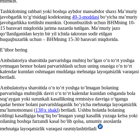
mumkin.
Tashkilotning rahbari yoki boshqa aybdor mansabdor shaхs Ma’muriy
javobgarlik toʻgʻrisidagi kodeksning
49-3-moddasi
boʻyicha ma’muriy
javobgarlikka tortilishi mumkin. Qonunbuzilish uchun BHMning 10-
15 baravari miqdorida jarima nazarda tutilgan. Ma’muriy jazo
qoʻllanilganidan keyin bir yil ichida takroran sodir etilgan
huquqbuzarlik uchun – BHMning 15-30 baravari miqdorida.
E’tibor bering
Ambulatoriya sharoitida parvarishga muhtoj boʻlgan oʻn toʻrt yoshga
yetmagan bemor bolani parvarishlash uchun uning onasiga oʻn toʻrt
kalendar kunidan oshmagan muddatga mehnatga layoqatsizlik varaqasi
beriladi.
Ambulatoriya sharoitida oʻn toʻrt yoshga toʻlmagan bolaning
parvarishga muhtojlik davri oʻn toʻrt kalendar kunidan oshganda bola
sogʻaygan yoki surunkali kasallikning remissiya davriga oʻtganga
qadar bemor bolani parvarishlaganlik boʻyicha mehnatga layoqatsizlik
ma’lumotnomasi (
138\х shakl
) beriladi. Ushbu holatda bolaning
oldingi kasalligiga bogʻliq boʻlmagan yangi kasallik yuzaga kelsa yoki
oilaning boshqa farzandi kasal boʻlib qolsa, umumiy asoslarda
mehnatga layoqatsizlik varaqasi rasmiylashtiriladi