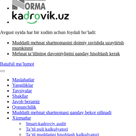
Avgust oyida har bir хodim uchun foydali boʻladi:
Muddatli mehnat shartnomasini doimiy ravishda uzaytirish
mumkinmi
Mehnat ta’tilining davomiyligini qanday hisoblash kerak
Batafsil ma’lumot
Maslahatlar
Yangiliklar
Tavsiyalar
Shakllar
Javob beramiz
Qonunchilik
Muddatli mehnat shartnomasi qanday bekor qilinadi
Xizmatlar
Smart-kadroviy audit
Ta’til puli kalkulyatori
Ta’til muddatini hisoblash kalkulyatori