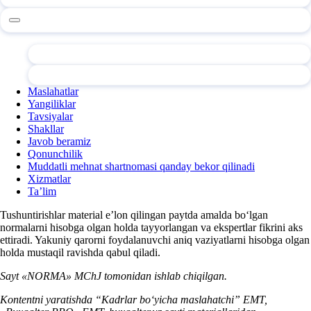
Maslahatlar
Yangiliklar
Tavsiyalar
Shakllar
Javob beramiz
Qonunchilik
Muddatli mehnat shartnomasi qanday bekor qilinadi
Xizmatlar
Ta’lim
Tushuntirishlar material e’lon qilingan paytda amalda boʻlgan
normalarni hisobga olgan holda tayyorlangan va ekspertlar fikrini aks
ettiradi. Yakuniy qarorni foydalanuvchi aniq vaziyatlarni hisobga olgan
holda mustaqil ravishda qabul qiladi.
Sayt «NORMA» MChJ tomonidan ishlab chiqilgan.
Kontentni yaratishda “Kadrlar boʻyicha maslahatchi” EMT,