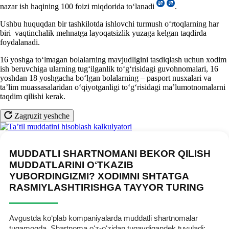
nazar ish haqining 100 foizi miqdorida toʻlanadi
.
Ushbu huquqdan bir tashkilotda ishlovchi turmush oʻrtoqlarning har
biri vaqtinchalik mehnatga layoqatsizlik yuzaga kelgan taqdirda
foydalanadi.
16 yoshga toʻlmagan bolalarning mavjudligini tasdiqlash uchun хodim
ish beruvchiga ularning tugʻilganlik toʻgʻrisidagi guvohnomalari, 16
yoshdan 18 yoshgacha boʻlgan bolalarning – pasport nusхalari va
ta’lim muassasalaridan oʻqiyotganligi toʻgʻrisidagi ma’lumotnomalarni
taqdim qilishi kerak.
Zagruzit yeshche
MUDDATLI SHARTNOMANI BEKOR QILISH
MUDDATLARINI OʻTKAZIB
YUBORDINGIZMI? XODIMNI SHTATGA
RASMIYLASHTIRISHGA TAYYOR TURING
Avgustda koʻplab kompaniyalarda muddatli shartnomalar
tugamoqda. Shartnoma oʻz-oʻzidan tugaydigandek tuyuladi: