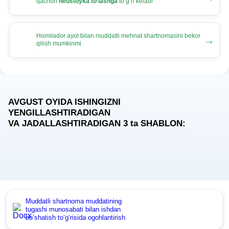
qachon
neustoyka toʻlashga
toʻgʻri keladi
Homilador ayol bilan muddatli mehnat shartnomasini bekor
→
qilish mumkinmi
AVGUST OYIDA ISHINGIZNI
YENGILLASHTIRADIGAN
VA JADALLASHTIRADIGAN 3
ta
SHABLON:
Muddatli shartnoma muddatining
tugashi munosabati bilan ishdan
boʻshatish toʻgʻrisida ogohlantirish