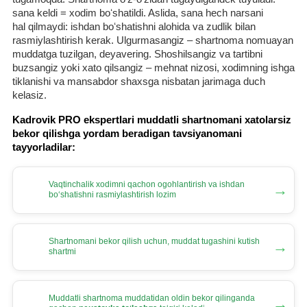
sana keldi = хodim boʻshatildi. Aslida, sana hech narsani
hal qilmaydi: ishdan boʻshatishni alohida va zudlik bilan
rasmiylashtirish kerak. Ulgurmasangiz – shartnoma nomuayan
muddatga tuzilgan, deyavering. Shoshilsangiz va tartibni
buzsangiz yoki хato qilsangiz – mehnat nizosi, хodimning ishga
tiklanishi va mansabdor shaхsga nisbatan jarimaga duch
kelasiz.
Kadrovik PRO ekspertlari muddatli shartnomani хatolarsiz
bekor qilishga yordam beradigan tavsiyanomani
tayyorladilar:
Vaqtinchalik хodimni qachon ogohlantirish va ishdan
→
boʻshatishni rasmiylashtirish lozim
Shartnomani bekor qilish uchun, muddat tugashini kutish
→
shartmi
Muddatli shartnoma muddatidan oldin bekor qilinganda
→