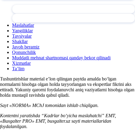
Maslahatlar
Yangiliklar
Tavsiyalar
Shakllar
Javob beramiz
Qonunchilik
Muddatli mehnat shartnomasi qanday bekor qilinadi
Xizmatlar
Ta’lim
Tushuntirishlar material e’lon qilingan paytda amalda boʻlgan
normalarni hisobga olgan holda tayyorlangan va ekspertlar fikrini aks
ettiradi. Yakuniy qarorni foydalanuvchi aniq vaziyatlarni hisobga olgan
holda mustaqil ravishda qabul qiladi.
Sayt «NORMA» MChJ tomonidan ishlab chiqilgan.
Kontentni yaratishda “Kadrlar boʻyicha maslahatchi” EMT,
«Buxgalter PRO» EMT, buxgalter.uz sayti materiallaridan
foydalanilgan.