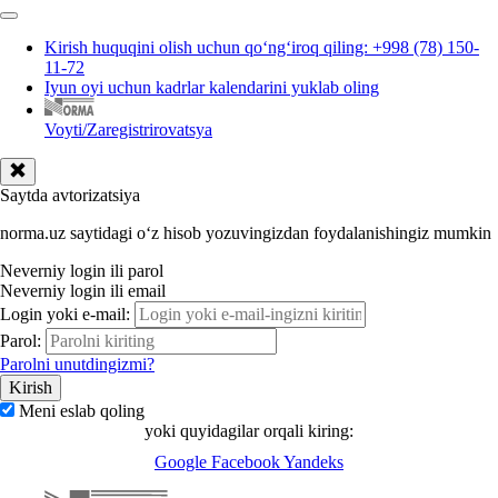
Kirish huquqini olish uchun qoʻngʻiroq qiling: +998 (78) 150-
11-72
Iyun oyi uchun kadrlar kalendarini yuklab oling
Voyti/Zaregistrirovatsya
Saytda avtorizatsiya
norma.uz saytidagi oʻz hisob yozuvingizdan foydalanishingiz mumkin
Neverniy login ili parol
Neverniy login ili email
Login yoki e-mail:
Parol:
Parolni unutdingizmi?
Meni eslab qoling
yoki quyidagilar orqali kiring:
Google
Facebook
Yandeks