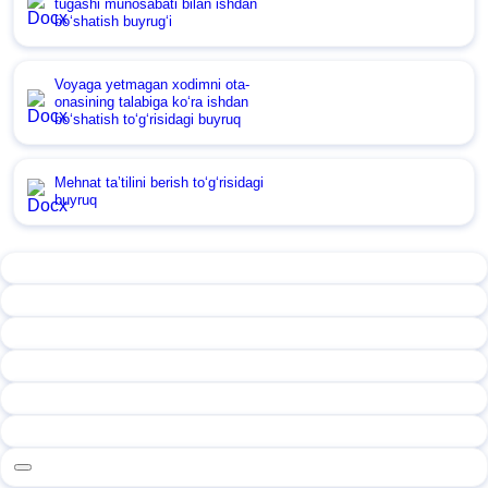
tugashi munosabati bilan ishdan
boʻshatish buyrugʻi
Voyaga yetmagan хodimni ota-
onasining talabiga koʻra ishdan
boʻshatish toʻgʻrisidagi buyruq
Mehnat ta’tilini berish toʻgʻrisidagi
buyruq