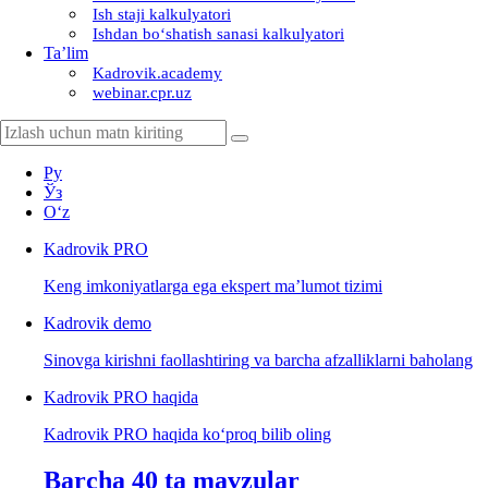
Ish staji kalkulyatori
Ishdan boʻshatish sanasi kalkulyatori
Ta’lim
Kadrovik.academy
webinar.cpr.uz
Ру
Ўз
Oʻz
Kadrovik
PRO
Keng imkoniyatlarga ega ekspert ma’lumot tizimi
Kadrovik
demo
Sinovga kirishni faollashtiring va barcha afzalliklarni baholang
Kadrovik PRO haqida
Kadrovik PRO haqida koʻproq bilib oling
Barcha 40 ta mavzular