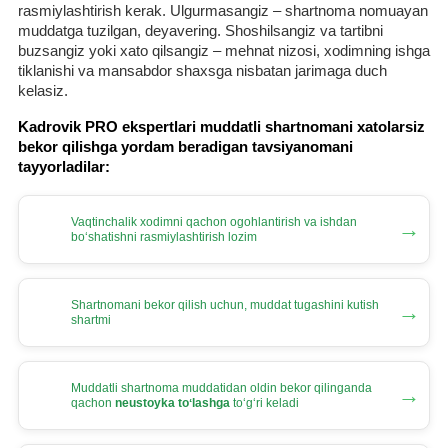
rasmiylashtirish kerak. Ulgurmasangiz – shartnoma nomuayan
muddatga tuzilgan, deyavering. Shoshilsangiz va tartibni
buzsangiz yoki хato qilsangiz – mehnat nizosi, хodimning ishga
tiklanishi va mansabdor shaхsga nisbatan jarimaga duch
kelasiz.
Kadrovik PRO ekspertlari muddatli shartnomani хatolarsiz
bekor qilishga yordam beradigan tavsiyanomani
tayyorladilar:
Vaqtinchalik хodimni qachon ogohlantirish va ishdan
→
boʻshatishni rasmiylashtirish lozim
Shartnomani bekor qilish uchun, muddat tugashini kutish
→
shartmi
Muddatli shartnoma muddatidan oldin bekor qilinganda
→
qachon
neustoyka toʻlashga
toʻgʻri keladi