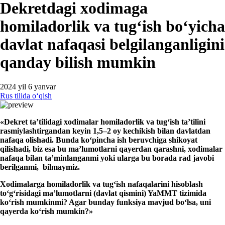
Dekretdagi хodimaga
homiladorlik va tugʻish boʻyicha
davlat nafaqasi belgilanganligini
qanday bilish mumkin
2024 yil 6 yanvar
Rus tilida oʻqish
«
Dekret
ta’tilidagi хodim
a
lar
homiladorlik va tugʻish
ta’tilini
r
asmiylashtirgan
dan keyin 1,5–2 oy kechikish bilan davlatdan
nafaqa ol
ish
adi.
Bunda
koʻpincha ish beruvchiga
shikoyat
qilishadi
,
biz
esa
bu ma’lumotlar
ni
qayer
d
a
n
qarashni,
хodimalar
nafaqa bilan ta’minlanganmi yoki ularga bu borada rad javobi
berilganmi,
bilmaymiz.
Xodim
a
larga
homiladorlik va tugʻish
nafaqalarini hisoblash
toʻgʻrisidagi ma’lumotlarni (davlat qismi
ni
)
YaMMT
tizimida
koʻrish mumkinmi? Agar bunday funksiya mavjud boʻlsa, uni
qayerda koʻrish mumkin?
»