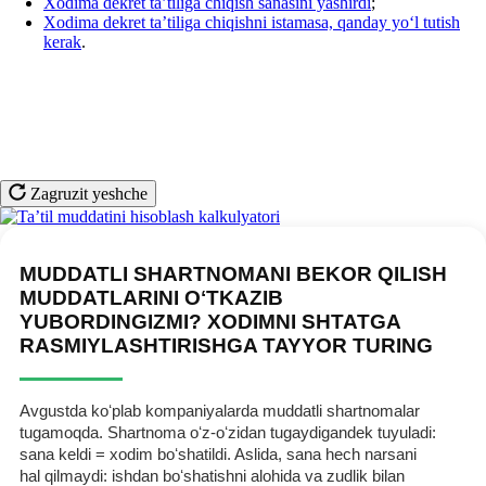
Xodima dekret ta’tiliga chiqish sanasini yashirdi
;
Xodima dekret ta’tiliga chiqishni istamasa, qanday yoʻl tutish
kerak
.
Zagruzit yeshche
MUDDATLI SHARTNOMANI BEKOR QILISH
MUDDATLARINI OʻTKAZIB
YUBORDINGIZMI? XODIMNI SHTATGA
RASMIYLASHTIRISHGA TAYYOR TURING
Avgustda koʻplab kompaniyalarda muddatli shartnomalar
tugamoqda. Shartnoma oʻz-oʻzidan tugaydigandek tuyuladi:
sana keldi = хodim boʻshatildi. Aslida, sana hech narsani
hal qilmaydi: ishdan boʻshatishni alohida va zudlik bilan