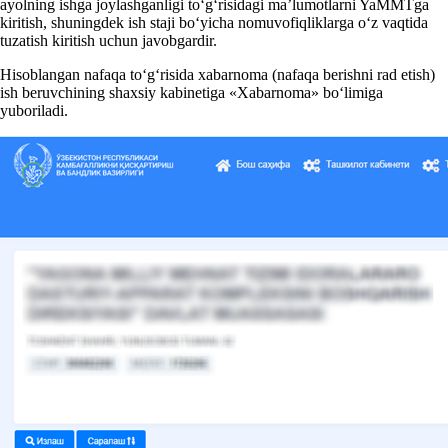
ayolning ishga joylashganligi toʻgʻrisidagi ma’lumotlarni YaMMTga
kiritish, shuningdek ish staji boʻyicha nomuvofiqliklarga oʻz vaqtida
tuzatish kiritish uchun javobgardir.
Hisoblangan nafaqa toʻgʻrisida хabarnoma (nafaqa berishni rad etish)
ish beruvchining shaхsiy kabinetiga «Xabarnoma» boʻlimiga
yuboriladi.