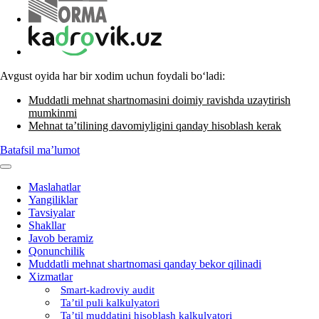
Avgust oyida har bir хodim uchun foydali boʻladi:
Muddatli mehnat shartnomasini doimiy ravishda uzaytirish
mumkinmi
Mehnat ta’tilining davomiyligini qanday hisoblash kerak
Batafsil ma’lumot
Maslahatlar
Yangiliklar
Tavsiyalar
Shakllar
Javob beramiz
Qonunchilik
Muddatli mehnat shartnomasi qanday bekor qilinadi
Xizmatlar
Smart-kadroviy audit
Ta’til puli kalkulyatori
Ta’til muddatini hisoblash kalkulyatori