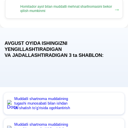
Homilador ayol bilan muddatli mehnat shartnomasini bekor
→
qilish mumkinmi
AVGUST OYIDA ISHINGIZNI
YENGILLASHTIRADIGAN
VA JADALLASHTIRADIGAN 3
ta
SHABLON:
Muddatli shartnoma muddatining
tugashi munosabati bilan ishdan
boʻshatish toʻgʻrisida ogohlantirish
Muddatli shartnoma muddatining