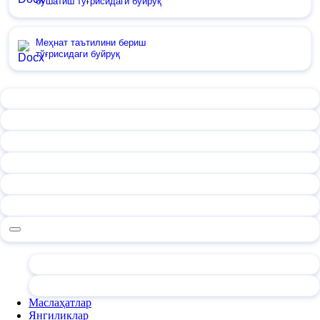
бўшатиш тўғрисидаги буйруқ
Меҳнат таътилини бериш
тўғрисидаги буйруқ
Маслаҳатлар
Янгиликлар