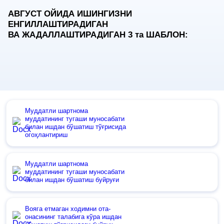
АВГУСТ ОЙИДА ИШИНГИЗНИ
ЕНГИЛЛАШТИРАДИГАН
ВА ЖАДАЛЛАШТИРАДИГАН 3
та
ШАБЛОН:
Муддатли шартнома
муддатининг тугаши муносабати
билан ишдан бўшатиш тўғрисида
огоҳлантириш
Муддатли шартнома
муддатининг тугаши муносабати
билан ишдан бўшатиш буйруғи
Вояга етмаган ходимни ота-
онасининг талабига кўра ишдан