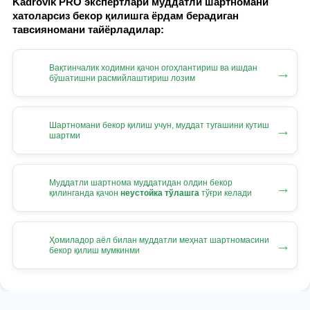
Kadrovik PRO экспертлари муддатли шартномани
хатоларсиз бекор қилишга ёрдам берадиган
тавсияномани тайёрладилар:
Вақтинчалик ходимни қачон огоҳлантириш ва ишдан
→
бўшатишни расмийлаштириш лозим
Шартномани бекор қилиш учун, муддат тугашини кутиш
→
шартми
Муддатли шартнома муддатидан олдин бекор
→
қилинганда қачон
неустойка тўлашга
тўғри келади
Ҳомиладор аёл билан муддатли меҳнат шартномасини
→
бекор қилиш мумкинми