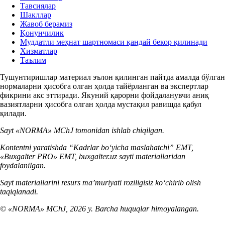
Тавсиялар
Шакллар
Жавоб берамиз
Қонунчилик
Муддатли меҳнат шартномаси қандай бекор қилинади
Хизматлар
Таълим
Тушунтиришлар материал эълон қилинган пайтда амалда бўлган
нормаларни ҳисобга олган ҳолда тайёрланган ва экспертлар
фикрини акс эттиради. Якуний қарорни фойдаланувчи аниқ
вазиятларни ҳисобга олган ҳолда мустақил равишда қабул
қилади.
Sayt «NORMA» MChJ tomonidan ishlab chiqilgan.
Kontentni yaratishda “Kadrlar boʻyicha maslahatchi” EMT,
«Buxgalter PRO» EMT, buxgalter.uz sayti materiallaridan
foydalanilgan.
Sayt materiallarini resurs ma’muriyati roziligisiz koʻchirib olish
taqiqlanadi.
© «NORMA» MChJ, 2026 y. Barcha huquqlar himoyalangan.