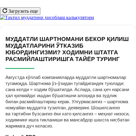
Загрузить еще
МУДДАТЛИ ШАРТНОМАНИ БЕКОР ҚИЛИШ
МУДДАТЛАРИНИ ЎТКАЗИБ
ЮБОРДИНГИЗМИ? ХОДИМНИ ШТАТГА
РАСМИЙЛАШТИРИШГА ТАЙЁР ТУРИНГ
Августда кўплаб компанияларда муддатли шартномалар
тугамоқда. Шартнома ўз-ўзидан тугайдигандек туюлади:
сана келди = ходим бўшатилди. Аслида, сана ҳеч нарсани
ҳал қилмайди: ишдан бўшатишни алоҳида ва зудлик
билан расмийлаштириш керак. Улгурмасангиз – шартнома
номуайан муддатга тузилган, деяверинг. Шошилсангиз
ва тартибни бузсангиз ёки хато қилсангиз – меҳнат низоси,
ходимнинг ишга тикланиши ва мансабдор шахсга нисбатан
жаримага дуч келасиз.