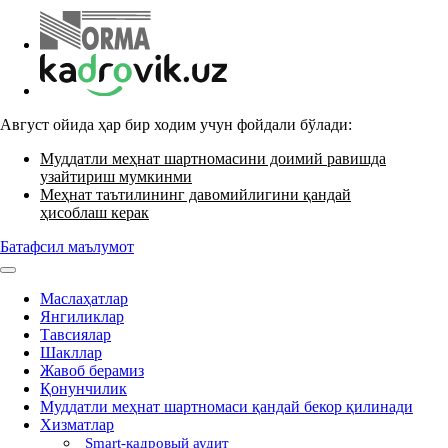
Август ойида ҳар бир ходим учун фойдали бўлади:
Муддатли меҳнат шартномасини доимий равишда
узайтириш мумкинми
Меҳнат таътилининг давомийлигини қандай
ҳисоблаш керак
Батафсил маълумот
Маслаҳатлар
Янгиликлар
Тавсиялар
Шакллар
Жавоб берамиз
Қонунчилик
Муддатли меҳнат шартномаси қандай бекор қилинади
Хизматлар
Smart-кадровый аудит