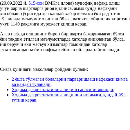
(20.09.2022 й.
515-сон
ВМҚга илова) мувофиқ нафақа олиш
учун барча шартларга риоя қилинса, аммо бунда нафақани
ҳисоблаш тўғрисида ҳеч қандай хабар келмаса ёки рад этиш
тўғрисида маълумот олинган бўлса, вазиятга ойдинлик киритиш
учун 1140 рақамига мурожаат қилиш керак.
Агар нафақа олишнинг бирон бир шарти бажарилмаган бўлса
ёки тақдим этилган маълумотларда хатолар аниқланган бўлса,
иш берувчи ёки масъул хизматлар томонидан хатолар
тузатилгандан кейин нафақа кейинги ойларда тайинланади.
Сизга қуйидаги мақолалар фойдали бўлади:
2 ёшга тўлмаган болаларни парваришлаш нафақаси кимга
ва қандай тўланади
;
Ходима декрет таътилига чиқиш санасини яширди
;
Ходима декрет таътилига чиқишни истамаса, қандай йўл
тутиш керак
.