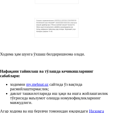
Ходима ҳам шунга ўхшаш билдиришнома олади.
Нафақа
ни тайинлаш ва тўлашда кечикишлар
нинг
сабаблари:
ходимни
my.mehnat.uz
сайтида ўз вақтида
расмийлаштирмаслик;
давлат ташкилотларида иш ҳақи ва ишга жойлашганлик
тўғрисида маълумот олишда номувофиқликларнинг
мавжудлиги.
Агар ходима ва иш берувчи томонидан юқоридаги
Низомга