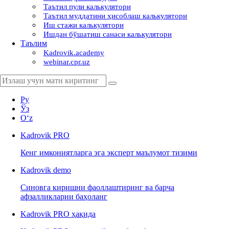
Таътил пули калькулятори
Таътил муддатини ҳисоблаш калькулятори
Иш стажи калькулятори
Ишдан бўшатиш санаси калькулятори
Таълим
Kadrovik.academy
webinar.cpr.uz
Ру
Ўз
Oʻz
Kadrovik
PRO
Кенг имкониятларга эга эксперт маълумот тизими
Kadrovik
demo
Синовга киришни фаоллаштиринг ва барча
афзалликларни баҳоланг
Kadrovik PRO ҳақида