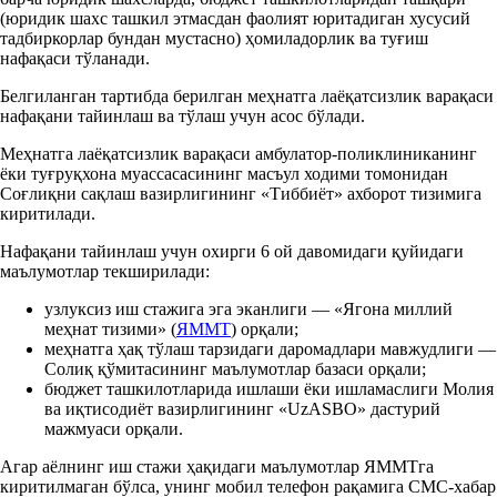
(юридик шахс ташкил этмасдан фаолият юритадиган хусусий
тадбиркорлар бундан мустасно) ҳомиладорлик ва туғиш
нафақаси тўланади.
Белгиланган тартибда берилган меҳнатга лаёқатсизлик варақаси
нафақани тайинлаш ва тўлаш учун асос бўлади.
Меҳнатга лаёқатсизлик варақаси амбулатор-поликлиниканинг
ёки туғруқхона муассасасининг масъул ходими томонидан
Соғлиқни сақлаш вазирлигининг «Тиббиёт» ахборот тизимига
киритилади.
Нафақани тайинлаш учун охирги 6 ой давомидаги қуйидаги
маълумотлар текширилади:
узлуксиз иш стажига эга эканлиги — «Ягона миллий
меҳнат тизими» (
ЯММТ
) орқали;
меҳнатга ҳақ тўлаш тарзидаги даромадлари мавжудлиги —
Солиқ қўмитасининг маълумотлар базаси орқали;
бюджет ташкилотларида ишлаши ёки ишламаслиги Молия
ва иқтисодиёт вазирлигининг «UzASBO» дастурий
мажмуаси орқали.
Агар аёлнинг иш стажи ҳақидаги маълумотлар ЯММТга
киритилмаган бўлса, унинг мобил телефон рақамига СМС-хабар