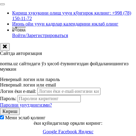
Кириш ҳуқуқини олиш учун қўнғироқ қилинг: +998 (78)
150-11-72
Июнь ойи учун кадрлар календарини юклаб олинг
Войти/Зарегистрироваться
Сайтда авторизация
norma.uz сайтидаги ўз ҳисоб ёзувингиздан фойдаланишингиз
мумкин
Неверный логин или пароль
Неверный логин или email
Логин ёки e-mail:
Пароль:
Паролни унутдингизми?
Мени эслаб қолинг
ёки қуйидагилар орқали киринг:
Google
Facebook
Яндекс