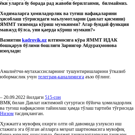
ёки уларга бу борада рад жавоби берилганми,
билмаймиз.
Ходим
а
ларга
ҳомиладорлик ва туғиш
нафақаларини
ҳисоблаш тўғрисидаги маълумотларни (давлат қисми
ни
)
ЯММТ
тизимида кўриш мумкинми? Агар бундай функция
мавжуд бўлса, уни қаерда кўриш мумкин?
»
Вазиятни
kadrovik.uz
илтимосига кўра ЯММТ ИДАК
бошқарув бўлими бошлиғи Зарнигор Абдура
ҳ
м
о
нова
изоҳлади:
Амалиётчи-мутахассисларнинг тушунтиришларини ўтказиб
юбормаслик учун
телеграм-каналимизга
аъзо бўлинг.
– 20.09.2022 йилдаги
515-сон
ВМҚ билан Давлат ижтимоий суғуртаси бўйича ҳомиладорлик
ва туғиш нафақасини тайинлаш ҳамда тўлаш тартиби тўғрисида
Низом
тасдиқланган.
Ҳужжатга мувофиқ охирги олти ой давомида узлуксиз иш
стажига эга бўлган аёлларга меҳнат шартномасига мувофиқ
барча юридик шахсларда, бюджет ташкилотларидан ташқари