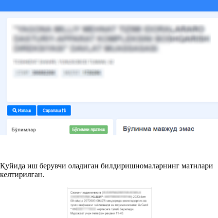
Қуйида иш берувчи оладиган билдиришномаларнинг матнлари
келтирилган.