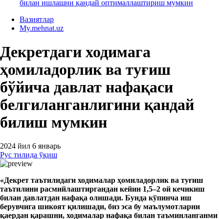
билан ишлашни қандай оптималлаштириш мумкин
Вазиятлар
My.mehnat.uz
Декретдаги ходимага
ҳомиладорлик ва туғиш
бўйича давлат нафақаси
белгиланганлигини қандай
билиш мумкин
2024 йил 6 январь
Рус тилида ўқиш
«
Декрет
таътилидаги ходим
а
лар
ҳомиладорлик ва туғиш
таътилини р
асмийлаштирган
дан кейин 1,5–2 ой кечикиш
билан давлатдан нафақа ол
иш
ади.
Бунда
кўпинча иш
берувчига
шикоят
қилишади
,
биз
эса
бу маълумотлар
ни
қаер
д
а
н
қарашни,
ходималар
нафақа билан таъминланганми