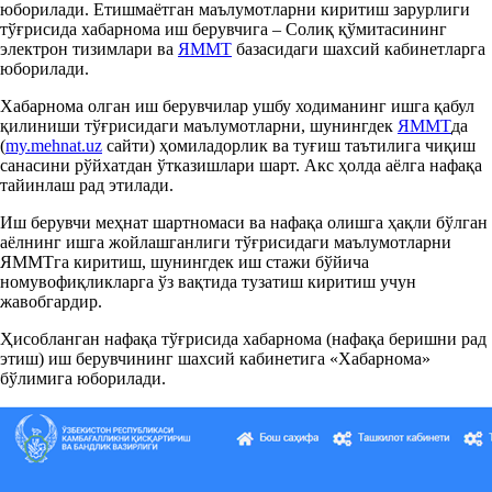
юборилади. Етишмаётган маълумотларни киритиш зарурлиги
тўғрисида хабарнома иш берувчига – Солиқ қўмитасининг
электрон тизимлари ва
ЯММТ
базасидаги шахсий кабинетларга
юборилади.
Хабарнома олган иш берувчилар ушбу ходиманинг ишга қабул
қилиниши тўғрисидаги маълумотларни, шунингдек
ЯММТ
да
(
my.mehnat.uz
сайти) ҳомиладорлик ва туғиш таътилига чиқиш
санасини рўйхатдан ўтказишлари шарт. Акс ҳолда аёлга нафақа
тайинлаш рад этилади.
Иш берувчи меҳнат шартномаси ва нафақа олишга ҳақли бўлган
аёлнинг ишга жойлашганлиги тўғрисидаги маълумотларни
ЯММТга киритиш, шунингдек иш стажи бўйича
номувофиқликларга ўз вақтида тузатиш киритиш учун
жавобгардир.
Ҳисобланган нафақа тўғрисида хабарнома (нафақа беришни рад
этиш) иш берувчининг шахсий кабинетига «Хабарнома»
бўлимига юборилади.