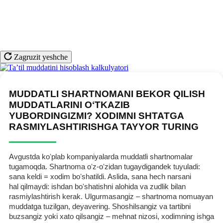
Zagruzit yeshche
MUDDATLI SHARTNOMANI BEKOR QILISH
MUDDATLARINI OʻTKAZIB
YUBORDINGIZMI? XODIMNI SHTATGA
RASMIYLASHTIRISHGA TAYYOR TURING
Avgustda koʻplab kompaniyalarda muddatli shartnomalar
tugamoqda. Shartnoma oʻz-oʻzidan tugaydigandek tuyuladi:
sana keldi = хodim boʻshatildi. Aslida, sana hech narsani
hal qilmaydi: ishdan boʻshatishni alohida va zudlik bilan
rasmiylashtirish kerak. Ulgurmasangiz – shartnoma nomuayan
muddatga tuzilgan, deyavering. Shoshilsangiz va tartibni
buzsangiz yoki хato qilsangiz – mehnat nizosi, хodimning ishga