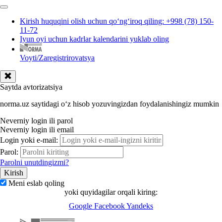
Kirish huquqini olish uchun qoʻngʻiroq qiling: +998 (78) 150-
11-72
Iyun oyi uchun kadrlar kalendarini yuklab oling
Voyti/Zaregistrirovatsya
Saytda avtorizatsiya
norma.uz saytidagi oʻz hisob yozuvingizdan foydalanishingiz mumkin
Neverniy login ili parol
Neverniy login ili email
Login yoki e-mail:
Parol:
Parolni unutdingizmi?
Meni eslab qoling
yoki quyidagilar orqali kiring:
Google
Facebook
Yandeks