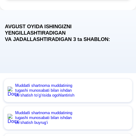
AVGUST OYIDA ISHINGIZNI
YENGILLASHTIRADIGAN
VA JADALLASHTIRADIGAN 3
ta
SHABLON:
Muddatli shartnoma muddatining
tugashi munosabati bilan ishdan
boʻshatish toʻgʻrisida ogohlantirish
Muddatli shartnoma muddatining
tugashi munosabati bilan ishdan
boʻshatish buyrugʻi