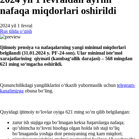
nafaqa miqdorlari oshirildi
2024 yil 1 fevral
Rus tilida oʻqish
Ijtimoiy pensiya va nafaqalarning yangi
minimal
miqdor
lar
i
belgilandi (31
.01.
2024
y. PF-24-son
). Ular
minimal
iste’mol
хarajatlarining qiymati (kambagʻallik darajasi) – 568 mingdan
621 ming soʻmgacha oshirildi.
Qonunchilikdagi yangiliklarini oʻtkazib yubormaslik uchun
telegram-
kanalimizga
obuna boʻling.
Quyidagi ijtimoiy toʻlovlar oyiga 621 ming soʻm qilib belgilangan:
zarur ish stajiga ega boʻlmagan keksa fuqarolarga nafaqa;
qoʻshimcha toʻlovni hisobga olgan holda ish staji toʻliq
boʻlmaganda yoshga doir pensiyaning eng kam miqdori;