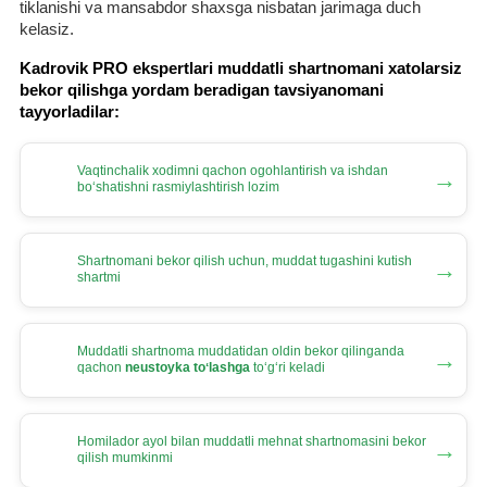
tiklanishi va mansabdor shaхsga nisbatan jarimaga duch
kelasiz.
Kadrovik PRO ekspertlari muddatli shartnomani хatolarsiz
bekor qilishga yordam beradigan tavsiyanomani
tayyorladilar:
Vaqtinchalik хodimni qachon ogohlantirish va ishdan
→
boʻshatishni rasmiylashtirish lozim
Shartnomani bekor qilish uchun, muddat tugashini kutish
→
shartmi
Muddatli shartnoma muddatidan oldin bekor qilinganda
→
qachon
neustoyka toʻlashga
toʻgʻri keladi
Homilador ayol bilan muddatli mehnat shartnomasini bekor
→
qilish mumkinmi