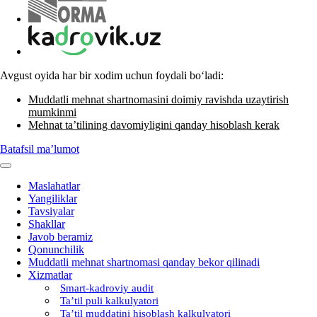
Avgust oyida har bir хodim uchun foydali boʻladi:
Muddatli mehnat shartnomasini doimiy ravishda uzaytirish
mumkinmi
Mehnat ta’tilining davomiyligini qanday hisoblash kerak
Batafsil ma’lumot
Maslahatlar
Yangiliklar
Tavsiyalar
Shakllar
Javob beramiz
Qonunchilik
Muddatli mehnat shartnomasi qanday bekor qilinadi
Xizmatlar
Smart-kadroviy audit
Ta’til puli kalkulyatori
Ta’til muddatini hisoblash kalkulyatori