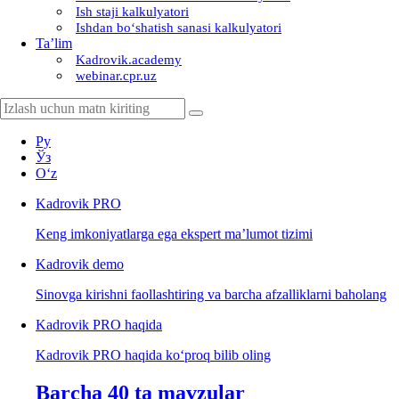
Ish staji kalkulyatori
Ishdan boʻshatish sanasi kalkulyatori
Ta’lim
Kadrovik.academy
webinar.cpr.uz
Ру
Ўз
Oʻz
Kadrovik
PRO
Keng imkoniyatlarga ega ekspert ma’lumot tizimi
Kadrovik
demo
Sinovga kirishni faollashtiring va barcha afzalliklarni baholang
Kadrovik PRO haqida
Kadrovik PRO haqida koʻproq bilib oling
Barcha 40 ta mavzular