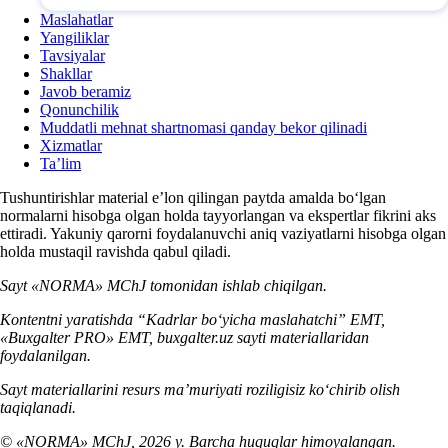
Maslahatlar
Yangiliklar
Tavsiyalar
Shakllar
Javob beramiz
Qonunchilik
Muddatli mehnat shartnomasi qanday bekor qilinadi
Xizmatlar
Ta’lim
Tushuntirishlar material e’lon qilingan paytda amalda boʻlgan
normalarni hisobga olgan holda tayyorlangan va ekspertlar fikrini aks
ettiradi. Yakuniy qarorni foydalanuvchi aniq vaziyatlarni hisobga olgan
holda mustaqil ravishda qabul qiladi.
Sayt «NORMA» MChJ tomonidan ishlab chiqilgan.
Kontentni yaratishda “Kadrlar boʻyicha maslahatchi” EMT,
«Buxgalter PRO» EMT, buxgalter.uz sayti materiallaridan
foydalanilgan.
Sayt materiallarini resurs ma’muriyati roziligisiz koʻchirib olish
taqiqlanadi.
© «NORMA» MChJ, 2026 y. Barcha huquqlar himoyalangan.