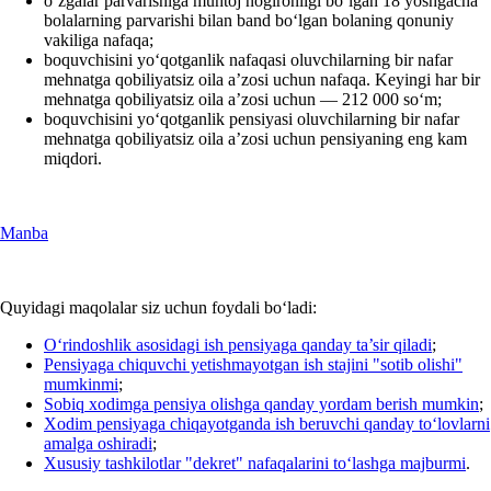
oʻzgalar parvarishiga muhtoj nogironligi boʻlgan 18 yoshgacha
bolalarning parvarishi bilan band boʻlgan bolaning qonuniy
vakiliga nafaqa;
boquvchisini yoʻqotganlik nafaqasi oluvchilarning bir nafar
mehnatga qobiliyatsiz oila a’zosi uchun nafaqa. Keyingi har bir
mehnatga qobiliyatsiz oila a’zosi uchun — 212 000 soʻm;
boquvchisini yoʻqotganlik pensiyasi oluvchilarning bir nafar
mehnatga qobiliyatsiz oila a’zosi uchun pensiyaning eng kam
miqdori.
Manba
Quyidagi maqolalar siz uchun foydali boʻladi:
Oʻrindoshlik asosidagi ish pensiyaga qanday ta’sir qiladi
;
Pensiyaga chiquvchi yetishmayotgan ish stajini "sotib olishi"
mumkinmi
;
Sobiq хodimga pensiya olishga qanday yordam berish mumkin
;
Xodim pensiyaga chiqayotganda ish beruvchi qanday toʻlovlarni
amalga oshiradi
;
Xususiy tashkilotlar "dekret" nafaqalarini toʻlashga majburmi
.