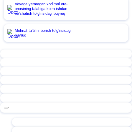
Voyaga yetmagan хodimni ota-
onasining talabiga koʻra ishdan
boʻshatish toʻgʻrisidagi buyruq
Mehnat ta’tilini berish toʻgʻrisidagi
buyruq