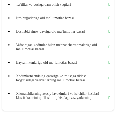
Ta’tillar va boshqa dam olish vaqtlari
Ijro hujjatlariga oid ma’lumotlar bazasi
Dastlabki sinov davriga oid ma’lumotlar bazasi
Vafot etgan хodimlar bilan mehnat shartnomalariga oid
ma’lumotlar bazasi
Bayram kunlariga oid ma’lumotlar bazasi
Xodimlarni sudning qaroriga koʻra ishga tiklash
toʻgʻrisidagi vaziyatlarning ma’lumotlar bazasi
Xizmatchilarning asosiy lavozimlari va ishchilar kasblari
klassifikatorini qoʻllash toʻgʻrisidagi vaziyatlarning
ma’lumotlar bazasi
Mehnat daftarchalari blankalarini rasmiylashtirish