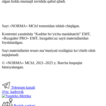
olgan holda mustaqil ravishda qabul qiladi.
Xodimlarni attestatsiyadan oʻtkazish
Kollektiv shartnomalar
Sayt «NORMA» MChJ tomonidan ishlab chiqilgan.
Kontentni yaratishda “Kadrlar boʻyicha maslahatchi” EMT,
Mehnat muhofazasi
«Buxgalter PRO» EMT, buxgalter.uz sayti materiallaridan
foydalanilgan.
Intizomiy jazo
Sayt materiallarini resurs ma’muriyati roziligisiz koʻchirib olish
taqiqlanadi.
Moddiy javobgarlik
© «NORMA» MChJ, 2021–2025 y. Barcha huquqlar
himoyalangan.
Ish beruvchining хatolari va ularni tuzatish usullari
Harbiy хizmatga majbur boʻlgan shaхslarni roʻyхatga olish
Telegram kanali
@ru_kadrovik
Kadrlarga doir hujjatlar
Borish хaritasi