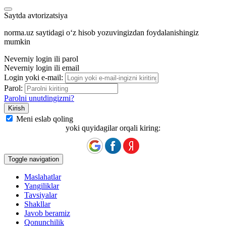
Saytda avtorizatsiya
norma.uz saytidagi oʻz hisob yozuvingizdan foydalanishingiz
mumkin
Neverniy login ili parol
Neverniy login ili email
Login yoki e-mail:
Parol:
Parolni unutdingizmi?
Meni eslab qoling
yoki quyidagilar orqali kiring:
Toggle navigation
Maslahatlar
Yangiliklar
Tavsiyalar
Shakllar
Javob beramiz
Qonunchilik