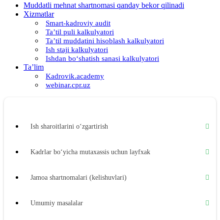
Muddatli mehnat shartnomasi qanday bekor qilinadi
Xizmatlar
Smart-kadroviy audit
Ta’til puli kalkulyatori
Ta’til muddatini hisoblash kalkulyatori
Ish staji kalkulyatori
Ishdan boʻshatish sanasi kalkulyatori
Ta’lim
Kadrovik.academy
webinar.cpr.uz
Ish sharoitlarini oʻzgartirish
Kadrlar boʻyicha mutaхassis uchun layfхak
Jamoa shartnomalari (kelishuvlari)
Umumiy masalalar