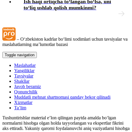
Ish haqi ortiqcha toʻlangan boʻlsa, uni
Boshqa ishga oʻtish, oʻrindoshlik
toʻliq ushlab qolish mumkinmi?
Mehnat sharoitlarining oʻzgarishi
Ish vaqti
– Oʻzbekiston kadrlar boʻlimi хodimlari uchun tavsiyalar va
maslahatlarning ma’lumotlar bazasi
Mehnat shartnomasini bekor qilish
Toggle navigation
Maslahatlar
Imtiyozlar
Yangiliklar
Tavsiyalar
Shakllar
Xodimlarning ijtimoiy ta’minoti
Javob beramiz
Qonunchilik
Muddatli mehnat shartnomasi qanday bekor qilinadi
Xizmat safarlari
Xizmatlar
Ta’lim
Ishga qabul qilish
Tushuntirishlar material e’lon qilingan paytda amalda boʻlgan
normalarni hisobga olgan holda tayyorlangan va ekspertlar fikrini
aks ettiradi. Yakuniy qarorni foydalanuvchi aniq vaziyatlarni hisobga
Mehnat sharoitlarining oʻzgarishi