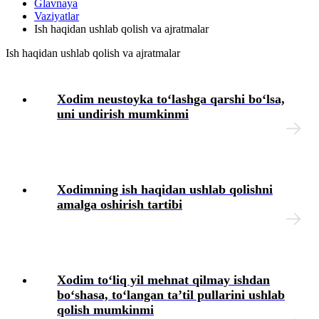
Glavnaya
toʻgʻrisidagi vaziyatlarning ma’lumotlar bazasi
Vaziyatlar
Ish haqidan ushlab qolish va ajratmalar
Ish beruvchidan zararni undirishga oid ma’lumotlar bazasi
Ish haqidan ushlab qolish va ajratmalar
Yangi Mehnat kodeksi
Xodim neustoyka toʻlashga qarshi boʻlsa,
uni undirish mumkinmi
Mehnat daftarchalariga oʻzgartirishlar kiritish va notoʻgʻri
yozuvlarni tuzatish toʻgʻrisidagi vaziyatlarning
ma’lumotlar bazasi
Mehnat daftarchasiga ish va oʻqish davrlariga oid
Xodimning ish haqidan ushlab qolishni
yozuvlarni kiritish toʻgʻrisidagi vaziyatlarning ma’lumotlar
amalga oshirish tartibi
bazasi
Ta’tillar jadvalini qoʻllash tartibi toʻgʻrisidagi
vaziyatlarning ma’lumotlar bazasi
Xodim toʻliq yil mehnat qilmay ishdan
Ta’tilni uzaytirish va koʻchirish toʻgʻrisidagi vaziyatlarning
boʻshasa, toʻlangan ta’til pullarini ushlab
ma’lumotlar bazasi
qolish mumkinmi