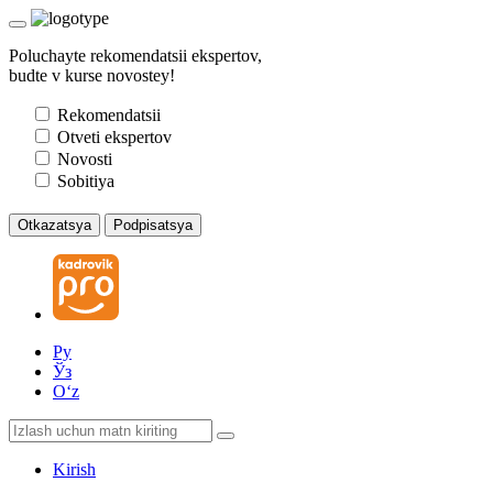
Poluchayte rekomendatsii ekspertov,
budte v kurse novostey!
Rekomendatsii
Otveti ekspertov
Novosti
Sobitiya
Otkazatsya
Podpisatsya
Ру
Ўз
Oʻz
Kirish