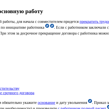
основную работу
й работы, для начала с совместителем придется
прекратить трудо
и по инициативе работника
. Если с работником заключали 
 При этом за досрочное прекращение договора с работника можн
стительству
е срочного договора
м обязательно укажите
основание
и дату увольнения
. Приказ 
при необходимости) и произведите
с работником полный расчет