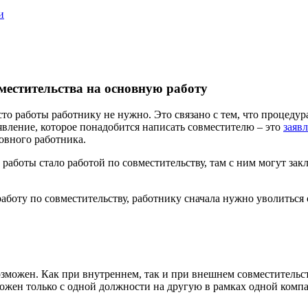
и
вместительства на основную работу
то работы работнику не нужно. Это связано с тем, что процедур
явление, которое понадобится написать совместителю – это
заяв
новного работника.
работы стало работой по совместительству, там с ним могут зак
боту по совместительству, работнику сначала нужно уволиться 
зможен. Как при внутреннем, так и при внешнем совместительст
ожен только с одной должности на другую в рамках одной комп