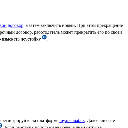
вой договор
, а затем заключить новый. При этом прекращение
срочный договор, работодатель может прекратить его по своей
о взыскать неустойку
.
зарегистрируйте на платформе
my.mehnat.uz
. Далее внесите
. Если работник использовал больше дней отпуска,