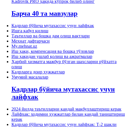
Kadrovik PRO ҳақида кўпроқ билиб олинг
Барча 40 та мавзулар
Кадрлар бўйича мутахассис учун лайфхак
Ишга қабул қилиш
Таътиллар ва бошқа дам олиш вақтлари
Меҳнат дафтарчаси
My.mehnat.uz
Иш ҳақи, компенсация ва бошқа тўловлар
Иш ҳақидан ушлаб қолиш ва ажратмалар
Ҳарбий хизматга мажбур бўлган шахсларни рўйхатга
олиш
Кадрларга доир ҳужжатлар
Умумий масалалар
Кадрлар бўйича мутахассис учун
лайфхак
2024 йилда таътилларни қандай мақбуллаштириш керак
Лайфхак: ходимни ҳужжатлар билан қандай таништириш
керак
Кадрлар бўйича мутахассис учун лайфхак: Т-2 шакли