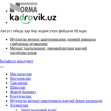
Август ойида ҳар бир ходим учун фойдали бўлади:
Муддатли меҳнат шартномасини доимий равишда
узайтириш мумкинми
Меҳнат таътилининг давомийлигини қандай
ҳисоблаш керак
Батафсил маълумот
Маслаҳатлар
Янгиликлар
Тавсиялар
Шакллар
Жавоб берамиз
Қонунчилик
Муддатли меҳнат шартномаси қандай бекор қилинади
Хизматлар
Smart-кадровый аудит