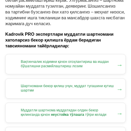
билан расмийлаштириш керак. Улгурмасангиз – шартнома
номуайан муддатга тузилган, деяверинг. Шошилсангиз
ва тартибни бузсангиз ёки хато қилсангиз – меҳнат низоси,
ходимнинг ишга тикланиши ва мансабдор шахсга нисбатан
жаримага дуч келасиз.
Kadrovik PRO экспертлари муддатли шартномани
хатоларсиз бекор қилишга ёрдам берадиган
тавсияномани тайёрладилар:
Вақтинчалик ходимни қачон огоҳлантириш ва ишдан
→
бўшатишни расмийлаштириш лозим
Шартномани бекор қилиш учун, муддат тугашини кутиш
→
шартми
Муддатли шартнома муддатидан олдин бекор
→
қилинганда қачон
неустойка тўлашга
тўғри келади