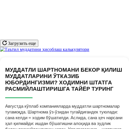
Загрузить еще
МУДДАТЛИ ШАРТНОМАНИ БЕКОР ҚИЛИШ
МУДДАТЛАРИНИ ЎТКАЗИБ
ЮБОРДИНГИЗМИ? ХОДИМНИ ШТАТГА
РАСМИЙЛАШТИРИШГА ТАЙЁР ТУРИНГ
Августда кўплаб компанияларда муддатли шартномалар
тугамоқда. Шартнома ўз-ўзидан тугайдигандек туюлади:
сана келди = ходим бўшатилди. Аслида, сана ҳеч нарсани
ҳал қилмайди: ишдан бўшатишни алоҳида ва зудлик