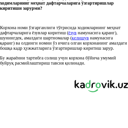
ходимларнинг меҳнат дафтарчаларига ўзгартиришлар
киритиши зарурми?
Корхона номи ўзгарганлиги тўғрисида ходимларнинг меҳнат
дафтарчаларига ёзувлар киритиш (
ёзув
намунасига қаранг),
шунингдек, амалдаги шартномалар (
келишув
намунасига
қаранг) ва олдинги номни ўз ичига олган корхонанинг амалдаги
бошқа кадр ҳужжатларига ўзгартиришлар киритиш зарур.
Бу жараённи тартибга солиш учун корхона бўйича умумий
буйруқ расмийлаштириш тавсия қилинади.