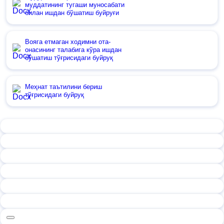
муддатининг тугаши муносабати
билан ишдан бўшатиш буйруғи
Вояга етмаган ходимни ота-
онасининг талабига кўра ишдан
бўшатиш тўғрисидаги буйруқ
Меҳнат таътилини бериш
тўғрисидаги буйруқ