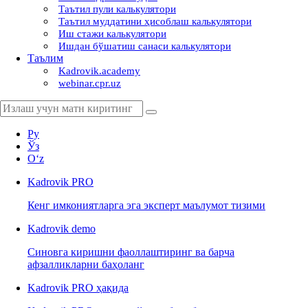
Таътил пули калькулятори
Таътил муддатини ҳисоблаш калькулятори
Иш стажи калькулятори
Ишдан бўшатиш санаси калькулятори
Таълим
Kadrovik.academy
webinar.cpr.uz
Ру
Ўз
Oʻz
Kadrovik
PRO
Кенг имкониятларга эга эксперт маълумот тизими
Kadrovik
demo
Синовга киришни фаоллаштиринг ва барча
афзалликларни баҳоланг
Kadrovik PRO ҳақида