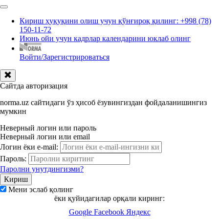
Кириш ҳуқуқини олиш учун қўнғироқ қилинг: +998 (78)
150-11-72
Июнь ойи учун кадрлар календарини юклаб олинг
Войти/Зарегистрироваться
Сайтда авторизация
norma.uz сайтидаги ўз ҳисоб ёзувингиздан фойдаланишингиз
мумкин
Неверный логин или пароль
Неверный логин или email
Логин ёки e-mail:
Пароль:
Паролни унутдингизми?
Мени эслаб қолинг
ёки қуйидагилар орқали киринг:
Google
Facebook
Яндекс