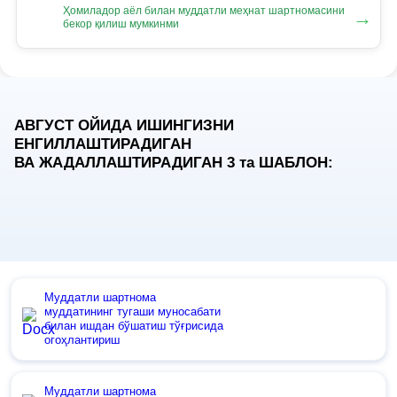
Ҳомиладор аёл билан муддатли меҳнат шартномасини
→
бекор қилиш мумкинми
АВГУСТ ОЙИДА ИШИНГИЗНИ
ЕНГИЛЛАШТИРАДИГАН
ВА ЖАДАЛЛАШТИРАДИГАН 3
та
ШАБЛОН:
Муддатли шартнома
муддатининг тугаши муносабати
билан ишдан бўшатиш тўғрисида
огоҳлантириш
Муддатли шартнома