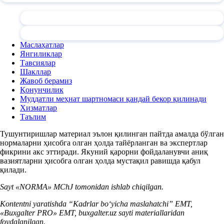
Маслаҳатлар
Янгиликлар
Тавсиялар
Шакллар
Жавоб берамиз
Қонунчилик
Муддатли меҳнат шартномаси қандай бекор қилинади
Хизматлар
Таълим
Тушунтиришлар материал эълон қилинган пайтда амалда бўлган
нормаларни ҳисобга олган ҳолда тайёрланган ва экспертлар
фикрини акс эттиради. Якуний қарорни фойдаланувчи аниқ
вазиятларни ҳисобга олган ҳолда мустақил равишда қабул
қилади.
Sayt «NORMA» MChJ tomonidan ishlab chiqilgan.
Kontentni yaratishda “Kadrlar boʻyicha maslahatchi” EMT,
«Buxgalter PRO» EMT, buxgalter.uz sayti materiallaridan
foydalanilgan.