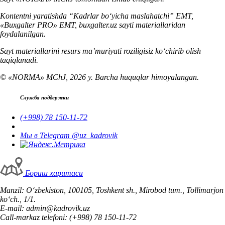
Kontentni yaratishda “Kadrlar boʻyicha maslahatchi” EMT,
«Buxgalter PRO» EMT, buxgalter.uz sayti materiallaridan
foydalanilgan.
Sayt materiallarini resurs ma’muriyati roziligisiz koʻchirib olish
taqiqlanadi.
© «NORMA» MChJ, 2026 y. Barcha huquqlar himoyalangan.
Служба поддержки
(+998) 78 150-11-72
Мы в Telegram @uz_kadrovik
Бориш харитаси
Manzil: Oʻzbekiston, 100105, Toshkent sh., Mirobod tum., Tollimarjon
koʻch., 1/1.
E-mail: admin@kadrovik.uz
Call-markaz telefoni: (+998) 78 150-11-72