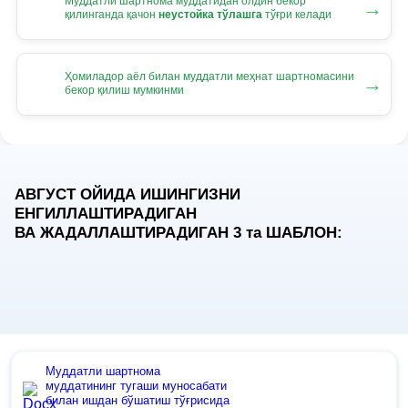
Муддатли шартнома муддатидан олдин бекор
→
қилинганда қачон
неустойка тўлашга
тўғри келади
Ҳомиладор аёл билан муддатли меҳнат шартномасини
→
бекор қилиш мумкинми
АВГУСТ ОЙИДА ИШИНГИЗНИ
ЕНГИЛЛАШТИРАДИГАН
ВА ЖАДАЛЛАШТИРАДИГАН 3
та
ШАБЛОН:
Муддатли шартнома
муддатининг тугаши муносабати
билан ишдан бўшатиш тўғрисида