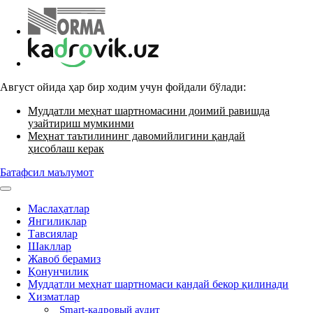
Август ойида ҳар бир ходим учун фойдали бўлади:
Муддатли меҳнат шартномасини доимий равишда
узайтириш мумкинми
Меҳнат таътилининг давомийлигини қандай
ҳисоблаш керак
Батафсил маълумот
Маслаҳатлар
Янгиликлар
Тавсиялар
Шакллар
Жавоб берамиз
Қонунчилик
Муддатли меҳнат шартномаси қандай бекор қилинади
Хизматлар
Smart-кадровый аудит