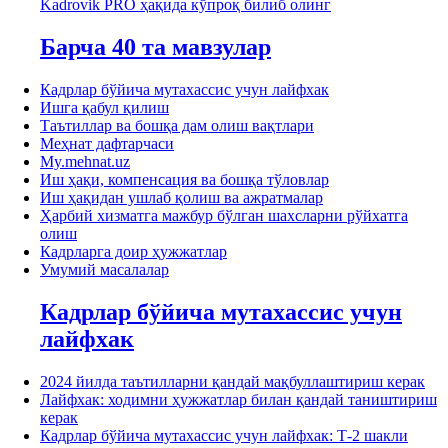
Kadrovik PRO ҳақида кўпроқ билиб олинг
Барча 40 та мавзулар
Кадрлар бўйича мутахассис учун лайфхак
Ишга қабул қилиш
Таътиллар ва бошқа дам олиш вақтлари
Меҳнат дафтарчаси
My.mehnat.uz
Иш ҳақи, компенсация ва бошқа тўловлар
Иш ҳақидан ушлаб қолиш ва ажратмалар
Ҳарбий хизматга мажбур бўлган шахсларни рўйхатга
олиш
Кадрларга доир ҳужжатлар
Умумий масалалар
Кадрлар бўйича мутахассис учун
лайфхак
2024 йилда таътилларни қандай мақбуллаштириш керак
Лайфхак: ходимни ҳужжатлар билан қандай таништириш
керак
Кадрлар бўйича мутахассис учун лайфхак: Т-2 шакли