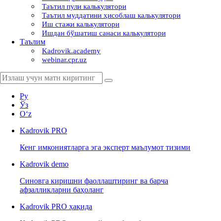
Таътил пули калькулятори
Таътил муддатини ҳисоблаш калькулятори
Иш стажи калькулятори
Ишдан бўшатиш санаси калькулятори
Таълим
Kadrovik.academy
webinar.cpr.uz
Ру
Ўз
Oʻz
Kadrovik
PRO
Кенг имкониятларга эга эксперт маълумот тизими
Kadrovik
demo
Синовга киришни фаоллаштиринг ва барча
афзалликларни баҳоланг
Kadrovik PRO ҳақида