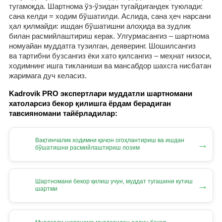
тугамоқда. Шартнома ўз-ўзидан тугайдигандек туюлади:
сана келди = ходим бўшатилди. Аслида, сана ҳеч нарсани
ҳал қилмайди: ишдан бўшатишни алоҳида ва зудлик
билан расмийлаштириш керак. Улгурмасангиз – шартнома
номуайан муддатга тузилган, деяверинг. Шошилсангиз
ва тартибни бузсангиз ёки хато қилсангиз – меҳнат низоси,
ходимнинг ишга тикланиши ва мансабдор шахсга нисбатан
жаримага дуч келасиз.
Kadrovik PRO экспертлари муддатли шартномани
хатоларсиз бекор қилишга ёрдам берадиган
тавсияномани тайёрладилар:
Вақтинчалик ходимни қачон огоҳлантириш ва ишдан
→
бўшатишни расмийлаштириш лозим
Шартномани бекор қилиш учун, муддат тугашини кутиш
→
шартми