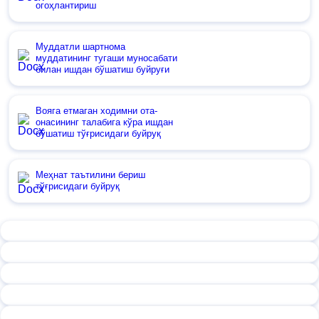
огоҳлантириш
Муддатли шартнома
муддатининг тугаши муносабати
билан ишдан бўшатиш буйруғи
Вояга етмаган ходимни ота-
онасининг талабига кўра ишдан
бўшатиш тўғрисидаги буйруқ
Меҳнат таътилини бериш
тўғрисидаги буйруқ