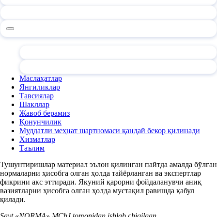
Маслаҳатлар
Янгиликлар
Тавсиялар
Шакллар
Жавоб берамиз
Қонунчилик
Муддатли меҳнат шартномаси қандай бекор қилинади
Хизматлар
Таълим
Тушунтиришлар материал эълон қилинган пайтда амалда бўлган
нормаларни ҳисобга олган ҳолда тайёрланган ва экспертлар
фикрини акс эттиради. Якуний қарорни фойдаланувчи аниқ
вазиятларни ҳисобга олган ҳолда мустақил равишда қабул
қилади.
Sayt «NORMA» MChJ tomonidan ishlab chiqilgan.