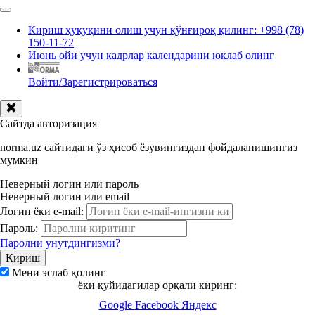
Кириш ҳуқуқини олиш учун қўнғироқ қилинг: +998 (78)
150-11-72
Июнь ойи учун кадрлар календарини юклаб олинг
Войти/Зарегистрироваться
Сайтда авторизация
norma.uz сайтидаги ўз ҳисоб ёзувингиздан фойдаланишингиз
мумкин
Неверный логин или пароль
Неверный логин или email
Логин ёки e-mail:
Пароль:
Паролни унутдингизми?
Мени эслаб қолинг
ёки қуйидагилар орқали киринг:
Google
Facebook
Яндекс