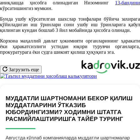
аниқлашда ҳисобга олинадиган Низомнинг
13-бандини
кўрсатишингиз мумкин.
Бунда ушбу кўрсатилган шахслар тоифалари бўйича захирага
қўйиладиган иш ўринлари сони ушбу иш ўринларига қабул
қилинган кундан бошлаб 3 йил мобайнида ҳисобга олинади.
Корхона маҳаллий давлат ҳокимияти органларининг ҳаракати
ёки ҳаракатсизлиги устидан юқори турувчи органларга,
прокуратурага ёки судга шикоят қилиш ҳуқуқига эга.
Загрузить еще
МУДДАТЛИ ШАРТНОМАНИ БЕКОР ҚИЛИШ
МУДДАТЛАРИНИ ЎТКАЗИБ
ЮБОРДИНГИЗМИ? ХОДИМНИ ШТАТГА
РАСМИЙЛАШТИРИШГА ТАЙЁР ТУРИНГ
Августда кўплаб компанияларда муддатли шартномалар