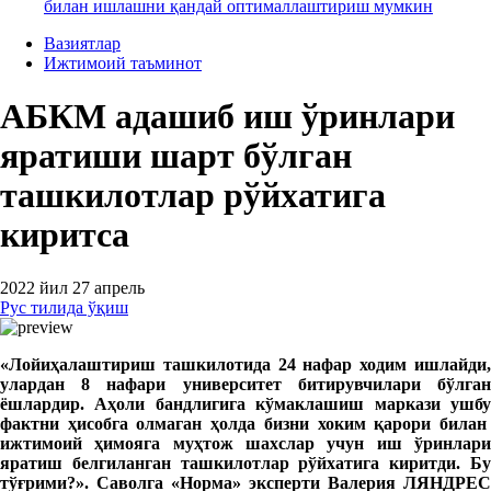
билан ишлашни қандай оптималлаштириш мумкин
Вазиятлар
Ижтимоий таъминот
АБКМ адашиб иш ўринлари
яратиши шарт бўлган
ташкилотлар рўйхатига
киритса
2022 йил 27 апрель
Рус тилида ўқиш
«
Лойиҳалаштириш ташкилотида 24 нафар ходим ишлайди,
улардан 8 нафари университет битирувчилари бўлган
ёшлардир. Аҳоли бандлигига кўмаклашиш маркази ушбу
фактни ҳисобга олмаган ҳолда бизни хоким қарори билан
ижтимоий ҳимояга муҳтож шахслар учун иш ўринлари
яратиш белгиланган ташкилотлар рўйхатига киритди. Бу
тўғрими?
»
. Саволга
«Норма» э
ксперти Валерия ЛЯНДРЕС