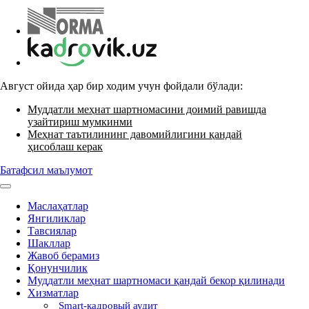
Август ойида ҳар бир ходим учун фойдали бўлади:
Муддатли меҳнат шартномасини доимий равишда
узайтириш мумкинми
Меҳнат таътилининг давомийлигини қандай
ҳисоблаш керак
Батафсил маълумот
Маслаҳатлар
Янгиликлар
Тавсиялар
Шакллар
Жавоб берамиз
Қонунчилик
Муддатли меҳнат шартномаси қандай бекор қилинади
Хизматлар
Smart-кадровый аудит