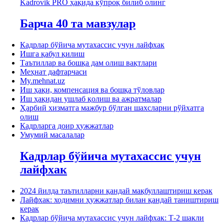
Kadrovik PRO ҳақида кўпроқ билиб олинг
Барча 40 та мавзулар
Кадрлар бўйича мутахассис учун лайфхак
Ишга қабул қилиш
Таътиллар ва бошқа дам олиш вақтлари
Меҳнат дафтарчаси
My.mehnat.uz
Иш ҳақи, компенсация ва бошқа тўловлар
Иш ҳақидан ушлаб қолиш ва ажратмалар
Ҳарбий хизматга мажбур бўлган шахсларни рўйхатга
олиш
Кадрларга доир ҳужжатлар
Умумий масалалар
Кадрлар бўйича мутахассис учун
лайфхак
2024 йилда таътилларни қандай мақбуллаштириш керак
Лайфхак: ходимни ҳужжатлар билан қандай таништириш
керак
Кадрлар бўйича мутахассис учун лайфхак: Т-2 шакли