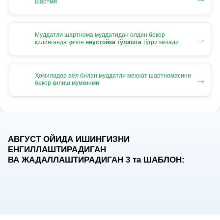
шартми
Муддатли шартнома муддатидан олдин бекор
→
қилинганда қачон
неустойка тўлашга
тўғри келади
Ҳомиладор аёл билан муддатли меҳнат шартномасини
→
бекор қилиш мумкинми
АВГУСТ ОЙИДА ИШИНГИЗНИ
ЕНГИЛЛАШТИРАДИГАН
ВА ЖАДАЛЛАШТИРАДИГАН 3
та
ШАБЛОН: