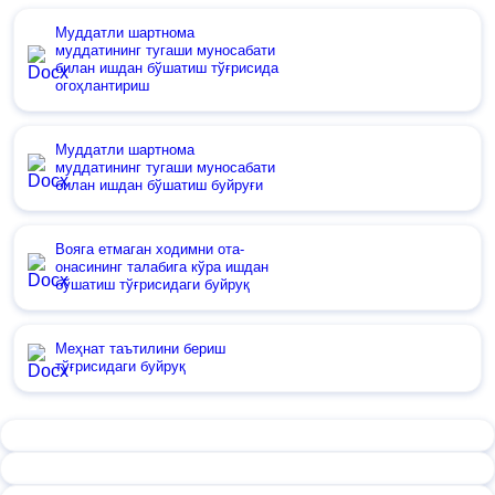
Муддатли шартнома
муддатининг тугаши муносабати
билан ишдан бўшатиш тўғрисида
огоҳлантириш
Муддатли шартнома
муддатининг тугаши муносабати
билан ишдан бўшатиш буйруғи
Вояга етмаган ходимни ота-
онасининг талабига кўра ишдан
бўшатиш тўғрисидаги буйруқ
Меҳнат таътилини бериш
тўғрисидаги буйруқ