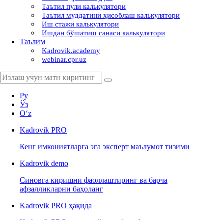
Таътил пули калькулятори
Таътил муддатини ҳисоблаш калькулятори
Иш стажи калькулятори
Ишдан бўшатиш санаси калькулятори
Таълим
Kadrovik.academy
webinar.cpr.uz
Ру
Ўз
Oʻz
Kadrovik
PRO
Кенг имкониятларга эга эксперт маълумот тизими
Kadrovik
demo
Синовга киришни фаоллаштиринг ва барча
афзалликларни баҳоланг
Kadrovik PRO ҳақида