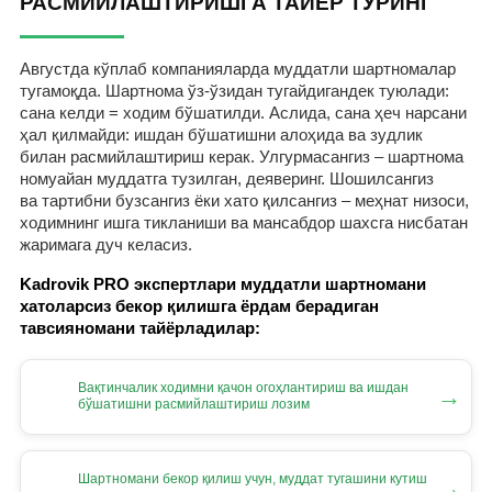
РАСМИЙЛАШТИРИШГА ТАЙЁР ТУРИНГ
Августда кўплаб компанияларда муддатли шартномалар
тугамоқда. Шартнома ўз-ўзидан тугайдигандек туюлади:
сана келди = ходим бўшатилди. Аслида, сана ҳеч нарсани
ҳал қилмайди: ишдан бўшатишни алоҳида ва зудлик
билан расмийлаштириш керак. Улгурмасангиз – шартнома
номуайан муддатга тузилган, деяверинг. Шошилсангиз
ва тартибни бузсангиз ёки хато қилсангиз – меҳнат низоси,
ходимнинг ишга тикланиши ва мансабдор шахсга нисбатан
жаримага дуч келасиз.
Kadrovik PRO экспертлари муддатли шартномани
хатоларсиз бекор қилишга ёрдам берадиган
тавсияномани тайёрладилар:
Вақтинчалик ходимни қачон огоҳлантириш ва ишдан
→
бўшатишни расмийлаштириш лозим
Шартномани бекор қилиш учун, муддат тугашини кутиш
→