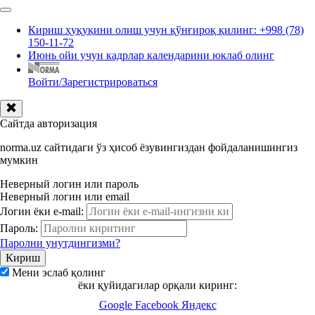
Кириш ҳуқуқини олиш учун қўнғироқ қилинг: +998 (78)
150-11-72
Июнь ойи учун кадрлар календарини юклаб олинг
Войти/Зарегистрироваться
Сайтда авторизация
norma.uz сайтидаги ўз ҳисоб ёзувингиздан фойдаланишингиз
мумкин
Неверный логин или пароль
Неверный логин или email
Логин ёки e-mail:
Пароль:
Паролни унутдингизми?
Мени эслаб қолинг
ёки қуйидагилар орқали киринг:
Google
Facebook
Яндекс