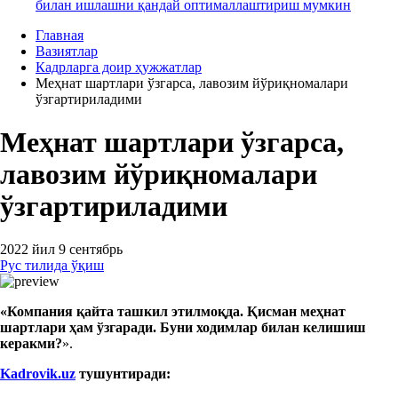
билан ишлашни қандай оптималлаштириш мумкин
Главная
Вазиятлар
Кадрларга доир ҳужжатлар
Меҳнат шартлари ўзгарса, лавозим йўриқномалари
ўзгартириладими
Меҳнат шартлари ўзгарса,
лавозим йўриқномалари
ўзгартириладими
2022 йил 9 сентябрь
Рус тилида ўқиш
«Компания қайта ташкил этилмоқда. Қисман меҳнат
шартлари ҳам ўзгаради. Буни ходимлар билан келишиш
керакми?
».
Kadrovik.uz
тушунтиради
: