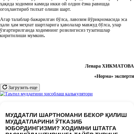
ҳақида ходимни камида икки ой олдин ёзма равишда
огоҳлантириб тилхат олиши шарт.
Агар талаблар бажарилган бўлса, лавозим йўриқномасида эса
ҳали ҳам меҳнат шартларига ҳаволалар мавжуд бўлса, улар
ўзгартирилганда ходимнинг розилигисиз тузатишлар
киритилиши мумкин
.
Ленара ХИКМАТОВА
«Норма» эксперти
Загрузить еще
МУДДАТЛИ ШАРТНОМАНИ БЕКОР ҚИЛИШ
МУДДАТЛАРИНИ ЎТКАЗИБ
ЮБОРДИНГИЗМИ? ХОДИМНИ ШТАТГА