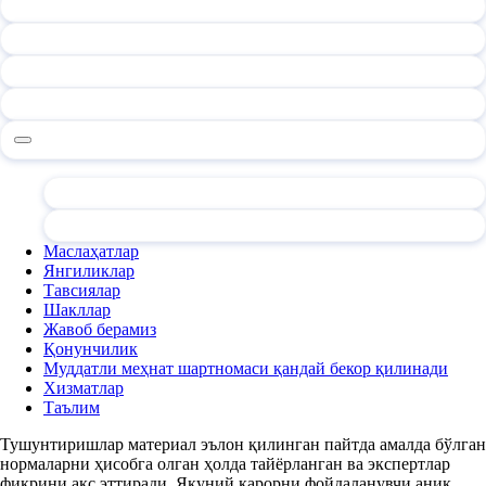
Маслаҳатлар
Янгиликлар
Тавсиялар
Шакллар
Жавоб берамиз
Қонунчилик
Муддатли меҳнат шартномаси қандай бекор қилинади
Хизматлар
Таълим
Тушунтиришлар материал эълон қилинган пайтда амалда бўлган
нормаларни ҳисобга олган ҳолда тайёрланган ва экспертлар
фикрини акс эттиради. Якуний қарорни фойдаланувчи аниқ