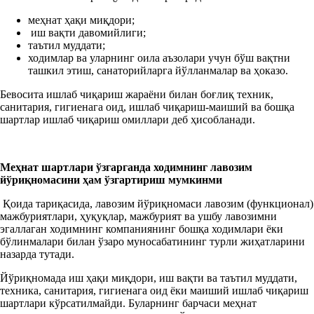
меҳнат ҳақи миқдори;
иш вақти давомийлиги;
таътил муддати;
ходимлар ва уларнинг оила аъзолари учун бўш вақтни
ташкил этиш, санаторийларга йўлланмалар ва ҳоказо.
Бевосита ишлаб чиқариш жараёни билан боғлиқ техник,
санитария, гигиенага оид, ишлаб чиқариш-маиший ва бошқа
шартлар ишлаб чиқариш омиллари деб ҳисобланади.
Меҳнат
шартлари ўзгарганда ходимнинг
лавозим
йўриқномасини ҳам
ўзгартириш мумкинми
Қоида тариқасида, лавозим йўриқномаси лавозим (функционал)
мажбуриятлари, ҳуқуқлар, мажбурият ва ушбу лавозимни
эгаллаган ходимнинг компаниянинг бошқа ходимлари ёки
бўлинмалари билан ўзаро муносабатининг турли жиҳатларини
назарда тутади.
Йўриқномада иш ҳақи миқдори, иш вақти ва таътил муддати,
техника, санитария, гигиенага оид ёки маиший ишлаб чиқариш
шартлари кўрсатилмайди. Буларнинг барчаси меҳнат