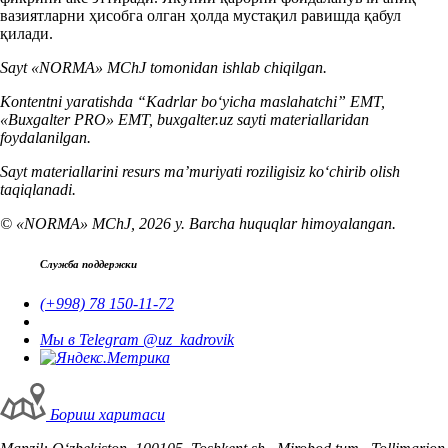
вазиятларни ҳисобга олган ҳолда мустақил равишда қабул
қилади.
Sayt «NORMA» MChJ tomonidan ishlab chiqilgan.
Kontentni yaratishda “Kadrlar boʻyicha maslahatchi” EMT,
«Buxgalter PRO» EMT, buxgalter.uz sayti materiallaridan
foydalanilgan.
Sayt materiallarini resurs ma’muriyati roziligisiz koʻchirib olish
taqiqlanadi.
© «NORMA» MChJ, 2026 y. Barcha huquqlar himoyalangan.
Служба поддержки
(+998) 78 150-11-72
Мы в Telegram @uz_kadrovik
Бориш харитаси