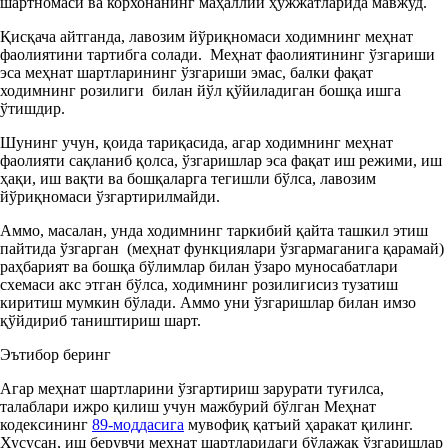
шартномаси ва корхонанинг маҳаллий ҳужжатларида мавжуд.
Қисқача айтганда, лавозим йўриқномаси ходимнинг меҳнат
фаолиятини тартибга солади. Меҳнат фаолиятининг ўзгариши
эса меҳнат шартларининг ўзгариши эмас, балки фақат
ходимнинг розилиги билан йўл қўйиладиган бошқа ишга
ўтишдир.
Шунинг учун, қоида тариқасида, агар ходимнинг меҳнат
фаолияти сақланиб қолса, ўзгаришлар эса фақат иш режими, иш
ҳақи, иш вақти ва бошқаларга тегишли бўлса, лавозим
йўриқномаси ўзгартирилмайди.
Аммо, масалан, унда ходимнинг таркибий қайта ташкил этиш
пайтида ўзгарган (меҳнат функциялари ўзгармаганига қарамай)
раҳбарият ва бошқа бўлимлар билан ўзаро муносабатлари
схемаси акс этган бўлса, ходимнинг розилигисиз тузатиш
киритиш мумкин бўлади. Аммо уни ўзгаришлар билан имзо
қўйдириб таништириш шарт.
Эътибор беринг
Агар меҳнат шартларини ўзгартириш зарурати туғилса,
талаблари ижро қилиш учун мажбурий бўлган Меҳнат
кодексининг
89-моддасига
мувофиқ қатъий ҳаракат қилинг.
Хусусан, иш берувчи меҳнат шартларидаги бўлажак ўзгаришлар