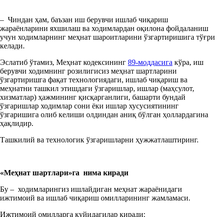
–
Чиндан ҳам, баъзан иш берувчи ишлаб чиқариш
жараёнларини яхшилаш ва ходимлардан оқилона фойдаланиш
учун ходимларнинг меҳнат шароитларини ўзгартиришига тўғри
келади.
Эслатиб ўтамиз, Меҳнат кодексининг
89-моддасига
кўра, иш
берувчи ходимнинг розилигисиз меҳнат шартларини
ўзгартиришга фақат технологиядаги, ишлаб чиқариш ва
меҳнатни ташкил этишдаги ўзгаришлар, ишлар (маҳсулот,
хизматлар) ҳажмининг қисқарганлиги, башарти бундай
ўзгаришлар ходимлар сони ёки ишлар хусусиятининг
ўзгаришига олиб келиши олдиндан аниқ бўлган ҳоллардагина
ҳақлидир.
Ташкилий ва технологик ўзгаришларни ҳужжатлаштиринг.
«
Меҳнат шартлари
»
га
нима
киради
Бу –
ходимларингиз ишлайдиган меҳнат жараёнидаги
ижтимоий ва ишлаб чиқариш омилларининг жамламаси.
Ижтимоий омилларга қуйидагилар киради: