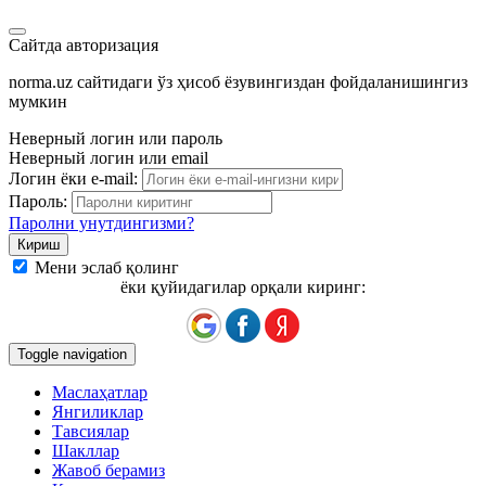
Сайтда авторизация
norma.uz сайтидаги ўз ҳисоб ёзувингиздан фойдаланишингиз
мумкин
Неверный логин или пароль
Неверный логин или email
Логин ёки e-mail:
Пароль:
Паролни унутдингизми?
Мени эслаб қолинг
ёки қуйидагилар орқали киринг:
Toggle navigation
Маслаҳатлар
Янгиликлар
Тавсиялар
Шакллар
Жавоб берамиз