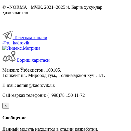
© «NORMA» МЧЖ, 2021–2025 й. Барча ҳуқуқлар
ҳимояланган.
Телеграм канали
@ru_kadrovik
Бориш харитаси
Манзил: Ўзбекистон, 100105,
Тошкент ш., Миробод тум., Толлимаржон кўч., 1/1.
E-mail: admin@kadrovik.uz
Call-марказ телефони: (+998)78 150-11-72
×
Сообщение
Данный модуль находится в стадии разработки.