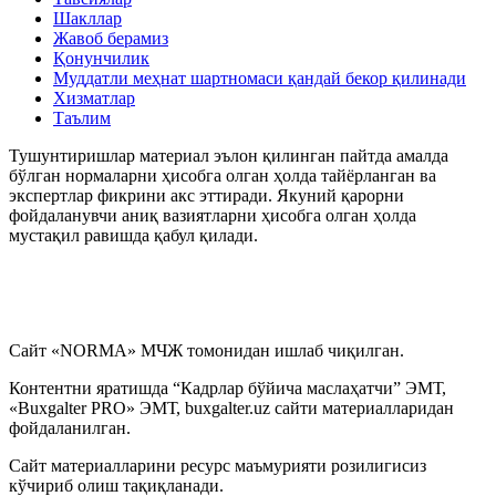
Шакллар
Жавоб берамиз
Қонунчилик
Муддатли меҳнат шартномаси қандай бекор қилинади
Хизматлар
Таълим
Тушунтиришлар материал эълон қилинган пайтда амалда
бўлган нормаларни ҳисобга олган ҳолда тайёрланган ва
экспертлар фикрини акс эттиради. Якуний қарорни
фойдаланувчи аниқ вазиятларни ҳисобга олган ҳолда
мустақил равишда қабул қилади.
Сайт «NORMA» МЧЖ томонидан ишлаб чиқилган.
Контентни яратишда “Кадрлар бўйича маслаҳатчи” ЭМТ,
«Buxgalter PRO» ЭМТ, buxgalter.uz сайти материалларидан
фойдаланилган.
Сайт материалларини ресурс маъмурияти розилигисиз
кўчириб олиш тақиқланади.