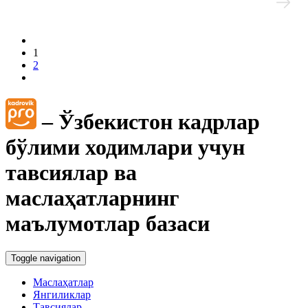
1
2
– Ўзбекистон кадрлар
бўлими ходимлари учун
тавсиялар ва
маслаҳатларнинг
маълумотлар базаси
Toggle navigation
Маслаҳатлар
Янгиликлар
Тавсиялар