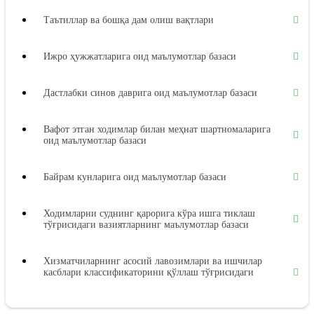
Таътиллар ва бошқа дам олиш вақтлари
Ижро ҳужжатларига оид маълумотлар базаси
Дастлабки синов даврига оид маълумотлар базаси
Вафот этган ходимлар билан меҳнат шартномаларига
оид маълумотлар базаси
Байрам кунларига оид маълумотлар базаси
Ходимларни суднинг қарорига кўра ишга тиклаш
тўғрисидаги вазиятларнинг маълумотлар базаси
Хизматчиларнинг асосий лавозимлари ва ишчилар
касблари классификаторини қўллаш тўғрисидаги
вазиятларнинг маълумотлар базаси