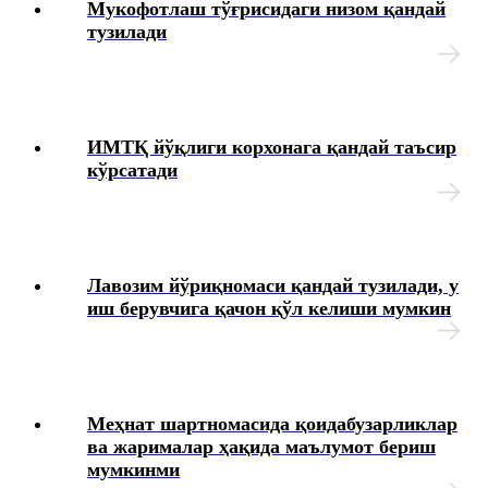
Янги таҳрирдаги Меҳнат кодекси
Мукофотлаш тўғрисидаги низом қандай
тузилади
ИМТҚ йўқлиги корхонага қандай таъсир
кўрсатади
Лавозим йўриқномаси қандай тузилади, у
иш берувчига қачон қўл келиши мумкин
Меҳнат шартномасида қоидабузарликлар
ва жарималар ҳақида маълумот бериш
мумкинми