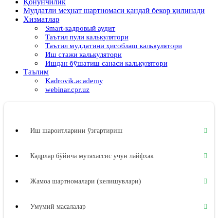
Қонунчилик
Муддатли меҳнат шартномаси қандай бекор қилинади
Хизматлар
Smart-кадровый аудит
Таътил пули калькулятори
Таътил муддатини ҳисоблаш калькулятори
Иш стажи калькулятори
Ишдан бўшатиш санаси калькулятори
Таълим
Kadrovik.academy
webinar.cpr.uz
Иш шароитларини ўзгартириш
Кадрлар бўйича мутахассис учун лайфхак
Жамоа шартномалари (келишувлари)
Умумий масалалар