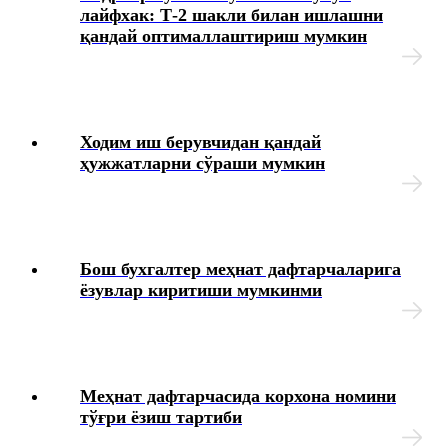
лайфхак: Т-2 шакли билан ишлашни
Меҳнат шароитларининг ўзгариши
қандай оптималлаштириш мумкин
Ходимларни аттестациядан ўтказиш
Коллектив шартномалар
Ходим иш берувчидан қандай
ҳужжатларни сўраши мумкин
Меҳнат муҳофазаси
Интизомий жазо
Бош бухгалтер меҳнат дафтарчаларига
Моддий жавобгарлик
ёзувлар киритиши мумкинми
Иш берувчининг хатолари ва уларни тузатиш усуллари
Ҳарбий хизматга мажбур бўлган шахсларни рўйхатга
Меҳнат дафтарчасида корхона номини
олиш
тўғри ёзиш тартиби