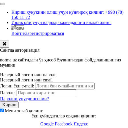
Кириш ҳуқуқини олиш учун қўнғироқ қилинг: +998 (78)
150-11-72
Июнь ойи учун кадрлар календарини юклаб олинг
Войти/Зарегистрироваться
Сайтда авторизация
norma.uz сайтидаги ўз ҳисоб ёзувингиздан фойдаланишингиз
мумкин
Неверный логин или пароль
Неверный логин или email
Логин ёки e-mail:
Пароль:
Паролни унутдингизми?
Мени эслаб қолинг
ёки қуйидагилар орқали киринг:
Google
Facebook
Яндекс