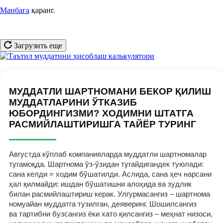
Манбага
қаранг.
Загрузить еще
МУДДАТЛИ ШАРТНОМАНИ БЕКОР ҚИЛИШ
МУДДАТЛАРИНИ ЎТКАЗИБ
ЮБОРДИНГИЗМИ? ХОДИМНИ ШТАТГА
РАСМИЙЛАШТИРИШГА ТАЙЁР ТУРИНГ
Августда кўплаб компанияларда муддатли шартномалар
тугамоқда. Шартнома ўз-ўзидан тугайдигандек туюлади:
сана келди = ходим бўшатилди. Аслида, сана ҳеч нарсани
ҳал қилмайди: ишдан бўшатишни алоҳида ва зудлик
билан расмийлаштириш керак. Улгурмасангиз – шартнома
номуайан муддатга тузилган, деяверинг. Шошилсангиз
ва тартибни бузсангиз ёки хато қилсангиз – меҳнат низоси,