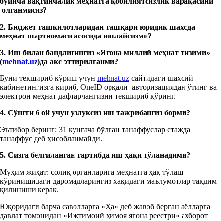
бўйича вақтинчалик меҳнатга қобилиятсизлик варақасини
олганмисиз?
2. Бюджет ташкилотларидан ташқари юридик шахсда
меҳнат шартномаси асосида ишлайсизми?
3. Иш билан бандлигингиз «Ягона миллий меҳнат тизими»
(
mehnat.uz
)да акс эттирилганми?
Буни текшириб кўриш учун
mehnat.uz
сайтидаги шахсий
кабинетингизга кириб, OneID орқали авторизациядан ўтинг ва
электрон меҳнат дафтарчангизни текшириб кўринг.
4. Сўнгги 6 ой учун узлуксиз иш тажрибангиз борми?
Эътибор беринг: 31 кунгача бўлган танаффуслар стажда
танаффус деб ҳисобланмайди.
5. Сизга белгиланган тартибда иш ҳақи тўланадими?
Муҳим жиҳат: солиқ органларига меҳнатга ҳақ тўлаш
кўринишидаги даромадларингиз ҳақидаги маълумотлар тақдим
қилиниши керак.
Юқоридаги барча саволларга «Ҳа» деб жавоб берган аёлларга
давлат томонидан «Ижтимоий ҳимоя ягона реестри» ахборот