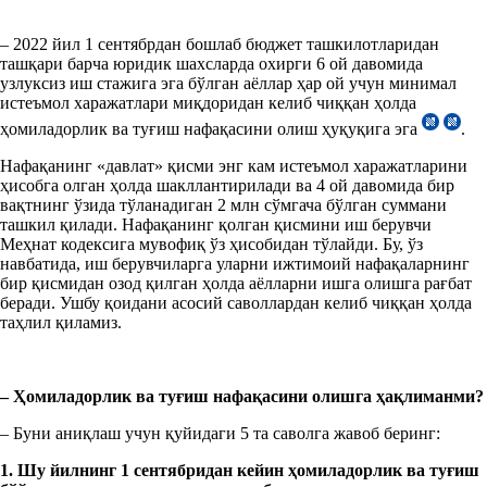
– 2022 йил 1 сентябрдан бошлаб бюджет ташкилотларидан
ташқари барча юридик шахсларда охирги 6 ой давомида
узлуксиз иш стажига эга бўлган аёллар ҳар ой учун минимал
истеъмол харажатлари миқдоридан келиб чиққан ҳолда
ҳомиладорлик ва туғиш нафақасини олиш ҳуқуқига эга
.
Нафақанинг «давлат» қисми энг кам истеъмол харажатларини
ҳисобга олган ҳолда шакллантирилади ва 4 ой давомида бир
вақтнинг ўзида тўланадиган 2 млн сўмгача бўлган суммани
ташкил қилади. Нафақанинг қолган қисмини иш берувчи
Меҳнат кодексига мувофиқ ўз ҳисобидан тўлайди. Бу, ўз
навбатида, иш берувчиларга уларни ижтимоий нафақаларнинг
бир қисмидан озод қилган ҳолда аёлларни ишга олишга рағбат
беради. Ушбу қоидани асосий саволлардан келиб чиққан ҳолда
таҳлил қиламиз.
– Ҳомиладорлик ва туғиш нафақасини олишга ҳақлиманми?
– Буни аниқлаш учун қуйидаги 5 та саволга жавоб беринг:
1. Шу йилнинг 1 сентябридан кейин ҳомиладорлик ва туғиш