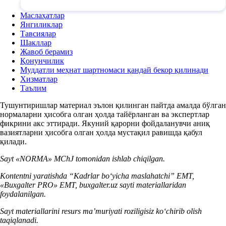
Маслаҳатлар
Янгиликлар
Тавсиялар
Шакллар
Жавоб берамиз
Қонунчилик
Муддатли меҳнат шартномаси қандай бекор қилинади
Хизматлар
Таълим
Тушунтиришлар материал эълон қилинган пайтда амалда бўлган
нормаларни ҳисобга олган ҳолда тайёрланган ва экспертлар
фикрини акс эттиради. Якуний қарорни фойдаланувчи аниқ
вазиятларни ҳисобга олган ҳолда мустақил равишда қабул
қилади.
Sayt «NORMA» MChJ tomonidan ishlab chiqilgan.
Kontentni yaratishda “Kadrlar boʻyicha maslahatchi” EMT,
«Buxgalter PRO» EMT, buxgalter.uz sayti materiallaridan
foydalanilgan.
Sayt materiallarini resurs ma’muriyati roziligisiz koʻchirib olish
taqiqlanadi.