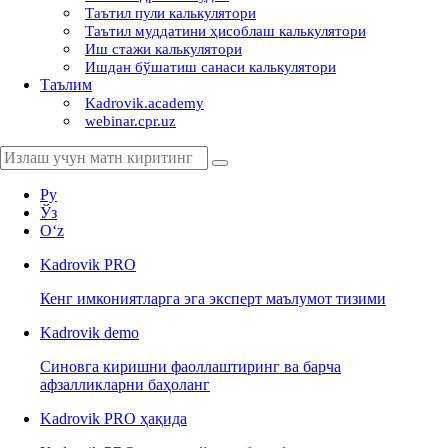
Таътил пули калькулятори
Таътил муддатини ҳисоблаш калькулятори
Иш стажи калькулятори
Ишдан бўшатиш санаси калькулятори
Таълим
Kadrovik.academy
webinar.cpr.uz
Ру
Ўз
Oʻz
Kadrovik
PRO
Кенг имкониятларга эга эксперт маълумот тизими
Kadrovik
demo
Синовга киришни фаоллаштиринг ва барча
афзалликларни баҳоланг
Kadrovik PRO ҳақида