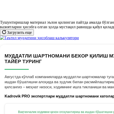
Тушунтиришлар материал эълон қилинган пайтда амалда бўлган 
вазиятларни ҳисобга олган ҳолда мустақил равишда қабул қилад
Загрузить еще
МУДДАТЛИ ШАРТНОМАНИ БЕКОР ҚИЛИШ М
ТАЙЁР ТУРИНГ
Августда кўплаб компанияларда муддатли шартномалар тугам
ишдан бўшатишни алоҳида ва зудлик билан расмийлаштириш к
қилсангиз – меҳнат низоси, ходимнинг ишга тикланиши ва ма
Kadrovik PRO экспертлари муддатли шартномани хатолар
Вақтинчалик ходимни қачон огоҳлантириш ва ишдан бўшатишни