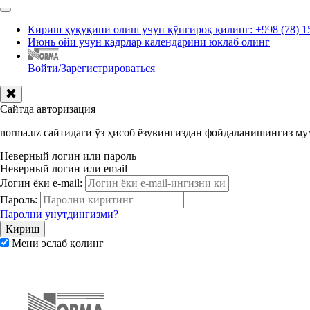
Кириш ҳуқуқини олиш учун қўнғироқ қилинг: +998 (78) 1
Июнь ойи учун кадрлар календарини юклаб олинг
Войти/Зарегистрироваться
Сайтда авторизация
norma.uz сайтидаги ўз ҳисоб ёзувингиздан фойдаланишингиз м
Неверный логин или пароль
Неверный логин или email
Логин ёки e-mail:
Пароль:
Паролни унутдингизми?
Мени эслаб қолинг