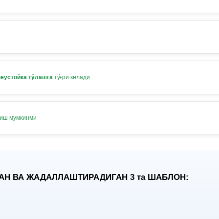
неустойка тўлашга
тўғри келади
лиш мумкинми
АН ВА ЖАДАЛЛАШТИРАДИГАН 3
та
ШАБЛОН: