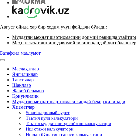
Август ойида ҳар бир ходим учун фойдали бўлади:
Муддатли меҳнат шартномасини доимий равишда узайти
Меҳнат таътилининг давомийлигини қандай ҳисоблаш ке
Батафсил маълумот
Маслаҳатлар
Янгиликлар
Тавсиялар
Шакллар
Жавоб берамиз
Қонунчилик
Муддатли меҳнат шартномаси қандай бекор қилинади
Хизматлар
Smart-кадровый аудит
Таътил пули калькулятори
Таътил муддатини ҳисоблаш калькулятори
Иш стажи калькулятори
Ишдан бўшатиш санаси калькулятори