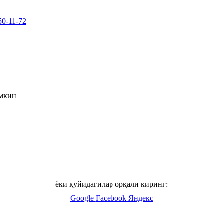
50-11-72
умкин
ёки қуйидагилар орқали киринг:
Google
Facebook
Яндекс