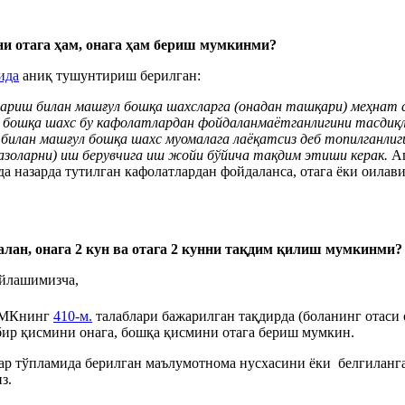
ни отага ҳам, онага ҳам бериш мумкинми?
ида
аниқ тушунтириш берилган:
жариш билан машғул бошқа шахсларга (онадан ташқари) меҳнат 
ул бошқа шахс бу кафолатлардан фойдаланмаётганлигини тасд
билан машғул бошқа шахс муомалага лаёқатсиз деб топилганлиги 
оказоларни) иш берувчига иш жойи бўйича тақдим этиши керак.
Аг
фда назарда тутилган кафолатлардан фойдаланса, отага ёки оил
алан, онага 2 кун ва отага 2 кунни тақдим қилиш мумкинми?
ўйлашимизча,
 МКнинг
410-м.
талаблари бажарилган тақдирда (боланинг отаси
ир қисмини онага, бошқа қисмини отага бериш мумкин.
 тўпламида берилган маълумотнома нусхасини ёки белгиланга
з.