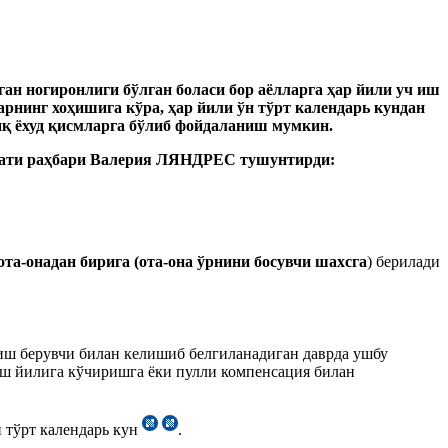
ган ногиронлиги бўлган боласи бор аёлларга ҳар йили уч иш
рнинг хоҳишига кўра, ҳар йили ўн тўрт календарь кундан
иқ ёхуд қисмларга бўлиб фойдаланиш мумкин.
ати раҳбари Валерия ЛЯНДРЕС тушунтирди:
ота-онадан бирига (ота-она ўрнини босувчи шахсга
) берилади
иш берувчи билан келишиб белгиланадиган даврда ушбу
ш йилига кўчиришга ёки пулли компенсация билан
 тўрт календарь кун
.