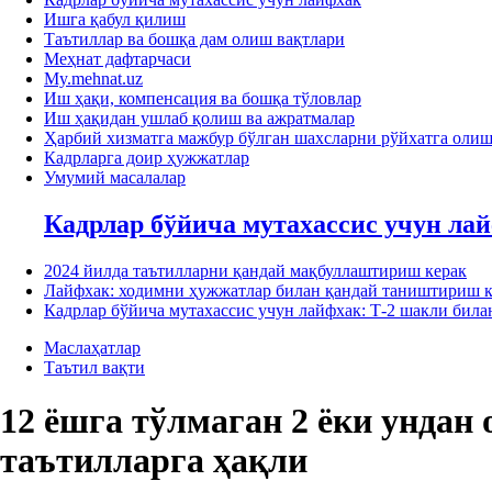
Ишга қабул қилиш
Таътиллар ва бошқа дам олиш вақтлари
Меҳнат дафтарчаси
My.mehnat.uz
Иш ҳақи, компенсация ва бошқа тўловлар
Иш ҳақидан ушлаб қолиш ва ажратмалар
Ҳарбий хизматга мажбур бўлган шахсларни рўйхатга оли
Кадрларга доир ҳужжатлар
Умумий масалалар
Кадрлар бўйича мутахассис учун ла
2024 йилда таътилларни қандай мақбуллаштириш керак
Лайфхак: ходимни ҳужжатлар билан қандай таништириш к
Кадрлар бўйича мутахассис учун лайфхак: Т-2 шакли би
Маслаҳатлар
Таътил вақти
12 ёшга тўлмаган 2 ёки ундан
таътилларга ҳақли