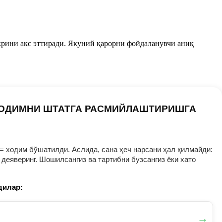
крини акс эттиради. Якуний қарорни фойдаланувчи аниқ
ХОДИМНИ ШТАТГА РАСМИЙЛАШТИРИШГА
= ходим бўшатилди. Аслида, сана ҳеч нарсани ҳал қилмайди:
деяверинг. Шошилсангиз ва тартибни бузсангиз ёки хато
дилар:
→