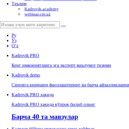
Таълим
Kadrovik.academy
webinar.cpr.uz
Ру
Ўз
Oʻz
Kadrovik
PRO
Кенг имкониятларга эга эксперт маълумот тизими
Kadrovik
demo
Синовга киришни фаоллаштиринг ва барча афзалликларни
Kadrovik PRO ҳақида
Kadrovik PRO ҳақида кўпроқ билиб олинг
Барча 40 та мавзулар
Кадрлар бўйича мутахассис учун лайфхак