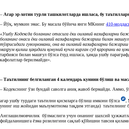
–
Агар эр-хотин турли ташкилотларда ишласа, бу таътиллар
– Йўқ, мумкин эмас. Бу масала бўйича янги МКнинг
410-моддас
«
Ушбу Кодексда боланинг отасига ёки оилавий вазифаларни ба
боланинг онаси ёки оилавий вазифаларни бажариш билан машғ
тўғрисидаги гувоҳномани, она ва оилавий вазифаларни бажариш 
маҳрум қилиш ҳақидаги қонуний кучга кирган суд қарорини ва ҳ
тарбияси билан машғул бўлса ёхуд ишласа, ҳамда ушбу парагра
кафолатлар берилмайди».
–
Таътилнинг белгиланган 4 календарь кунини бўлиш ва мас
– Кодекснинг ўзи бундай саволга аниқ жавоб бермайди. Аммо, 
агар ушбу турдаги таътилни қисмларга бўлиш имкони бўлса
,
унинг иш жойидан маълумотнома тақдим этганда) таътилнинг б
Англашилмовчилик бўлмаслиги учун онанинг шахсий ҳужжатлар
фойдаланишига ёзма розилигини сақлаб қўйишни тавсия қилами