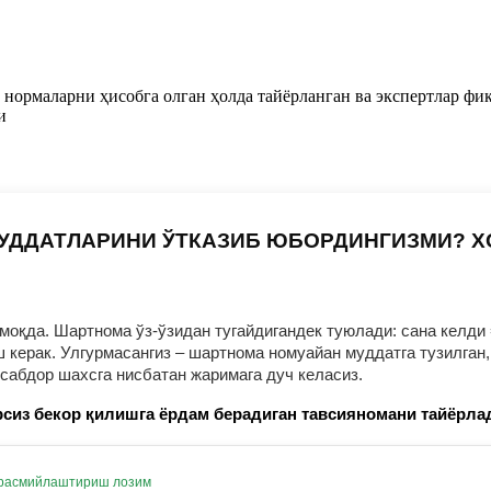
нормаларни ҳисобга олган ҳолда тайёрланган ва экспертлар фи
и
УДДАТЛАРИНИ ЎТКАЗИБ ЮБОРДИНГИЗМИ? 
оқда. Шартнома ўз-ўзидан тугайдигандек туюлади: сана келди 
ерак. Улгурмасангиз – шартнома номуайан муддатга тузилган, 
нсабдор шахсга нисбатан жаримага дуч келасиз.
сиз бекор қилишга ёрдам берадиган тавсияномани тайёрла
 расмийлаштириш лозим