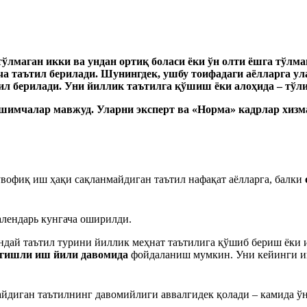
ўлмаган икки ва ундан ортиқ боласи ёки ўн олти ёшга тўлма
а таътил берилади.
Шунингдек, ушбу тоифадаги аёлларга ула
ил берилади. Уни йиллик таътилга қўшиш ёки алоҳида – тўл
ўшимчалар мавжуд. Уларни эксперт ва
«
Нормa
»
кадрлар хизм
увофиқ иш ҳақи сақланмайдиган таътил нафақат аёлларга, балки
алендарь кунгача оширилди.
ндай таътил турини йиллик меҳнат таътилига қўшиб бериш ёки 
егишли иш йили давомида
фойдаланиш мумкин. Уни кейинги и
йдиган таътилнинг давомийлиги аввалгидек қолади – камида ўн