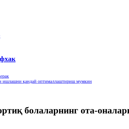
ш
йфхак
ерак
лан ишлашни қандай оптималлаштириш мумкин
 ортиқ болаларнинг ота-онала