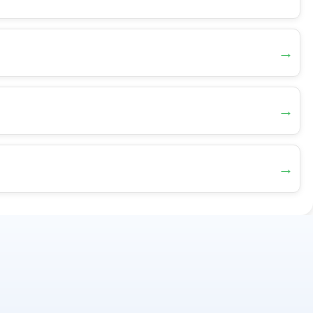
→
→
→