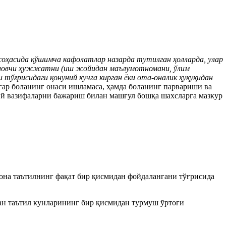
соҳасида қўшимча кафолатлар назарда тутилган ҳолларда, улар
иқловчи ҳужжатни (иш жойидан маълумотномани, ўлим
тўғрисидаги қонуний кучга кирган ёки ота-оналик ҳуқуқидан
ар боланинг онаси ишламаса, ҳамда боланинг парвариши ва
авий вазифаларни бажариш билан машғул бошқа шахсларга мазкур
 она таътилнинг фақат бир қисмидан фойдалангани тўғрисида
н таътил кунларининг бир қисмидан турмуш ўртоғи