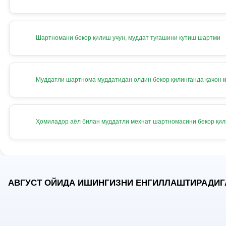
Шартномани бекор қилиш учун, муддат тугашини кутиш шартми
Муддатли шартнома муддатидан олдин бекор қилинганда қачон
Ҳомиладор аёл билан муддатли меҳнат шартномасини бекор қи
АВГУСТ ОЙИДА ИШИНГИЗНИ ЕНГИЛЛАШТИРАДИГ