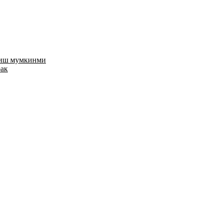
риш мумкинми
рак