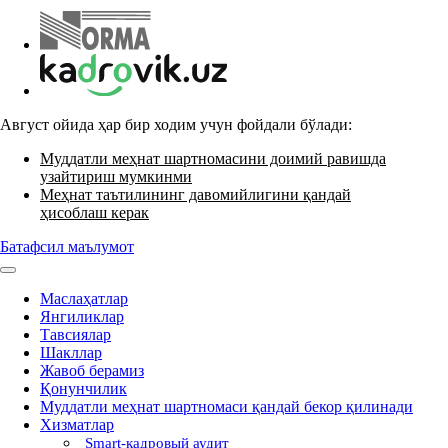
Август ойида ҳар бир ходим учун фойдали бўлади:
Муддатли меҳнат шартномасини доимий равишда
узайтириш мумкинми
Меҳнат таътилининг давомийлигини қандай
ҳисоблаш керак
Батафсил маълумот
Маслаҳатлар
Янгиликлар
Тавсиялар
Шакллар
Жавоб берамиз
Қонунчилик
Муддатли меҳнат шартномаси қандай бекор қилинади
Хизматлар
Smart-кадровый аудит