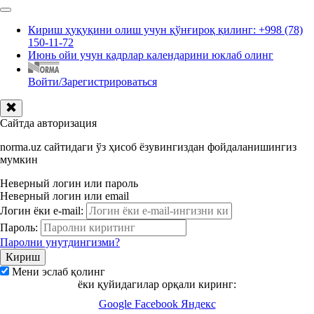
Кириш ҳуқуқини олиш учун қўнғироқ қилинг: +998 (78)
150-11-72
Июнь ойи учун кадрлар календарини юклаб олинг
Войти/Зарегистрироваться
Сайтда авторизация
norma.uz сайтидаги ўз ҳисоб ёзувингиздан фойдаланишингиз
мумкин
Неверный логин или пароль
Неверный логин или email
Логин ёки e-mail:
Пароль:
Паролни унутдингизми?
Мени эслаб қолинг
ёки қуйидагилар орқали киринг:
Google
Facebook
Яндекс