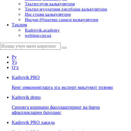
Таътил пули калькулятори
Таътил муддатини ҳисоблаш калькулятори
Иш стажи калькулятори
Ишдан бўшатиш санаси калькулятори
Таълим
Kadrovik.academy
webinar.cpr.uz
Ру
Ўз
Oʻz
Kadrovik
PRO
Кенг имкониятларга эга эксперт маълумот тизими
Kadrovik
demo
Синовга киришни фаоллаштиринг ва барча
афзалликларни баҳоланг
Kadrovik PRO ҳақида