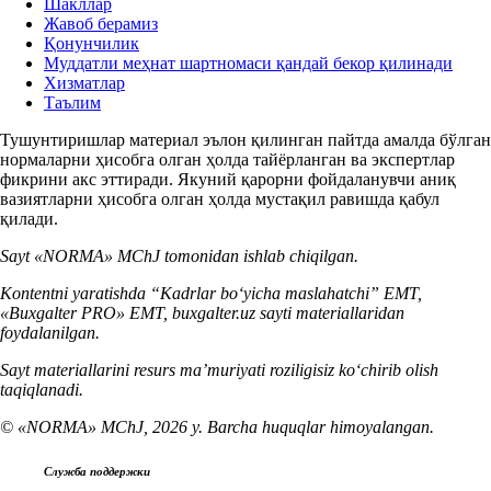
Шакллар
Жавоб берамиз
Қонунчилик
Муддатли меҳнат шартномаси қандай бекор қилинади
Хизматлар
Таълим
Тушунтиришлар материал эълон қилинган пайтда амалда бўлган
нормаларни ҳисобга олган ҳолда тайёрланган ва экспертлар
фикрини акс эттиради. Якуний қарорни фойдаланувчи аниқ
вазиятларни ҳисобга олган ҳолда мустақил равишда қабул
қилади.
Sayt «NORMA» MChJ tomonidan ishlab chiqilgan.
Kontentni yaratishda “Kadrlar boʻyicha maslahatchi” EMT,
«Buxgalter PRO» EMT, buxgalter.uz sayti materiallaridan
foydalanilgan.
Sayt materiallarini resurs ma’muriyati roziligisiz koʻchirib olish
taqiqlanadi.
© «NORMA» MChJ, 2026 y. Barcha huquqlar himoyalangan.
Служба поддержки