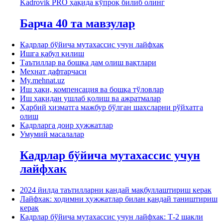
Kadrovik PRO ҳақида кўпроқ билиб олинг
Барча 40 та мавзулар
Кадрлар бўйича мутахассис учун лайфхак
Ишга қабул қилиш
Таътиллар ва бошқа дам олиш вақтлари
Меҳнат дафтарчаси
My.mehnat.uz
Иш ҳақи, компенсация ва бошқа тўловлар
Иш ҳақидан ушлаб қолиш ва ажратмалар
Ҳарбий хизматга мажбур бўлган шахсларни рўйхатга
олиш
Кадрларга доир ҳужжатлар
Умумий масалалар
Кадрлар бўйича мутахассис учун
лайфхак
2024 йилда таътилларни қандай мақбуллаштириш керак
Лайфхак: ходимни ҳужжатлар билан қандай таништириш
керак
Кадрлар бўйича мутахассис учун лайфхак: Т-2 шакли