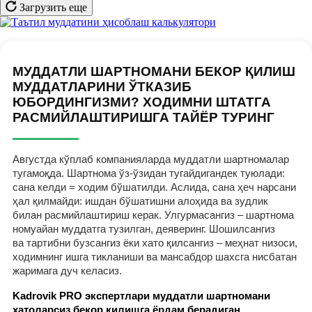
Загрузить еще
МУДДАТЛИ ШАРТНОМАНИ БЕКОР ҚИЛИШ
МУДДАТЛАРИНИ ЎТКАЗИБ
ЮБОРДИНГИЗМИ? ХОДИМНИ ШТАТГА
РАСМИЙЛАШТИРИШГА ТАЙЁР ТУРИНГ
Августда кўплаб компанияларда муддатли шартномалар
тугамоқда. Шартнома ўз-ўзидан тугайдигандек туюлади:
сана келди = ходим бўшатилди. Аслида, сана ҳеч нарсани
ҳал қилмайди: ишдан бўшатишни алоҳида ва зудлик
билан расмийлаштириш керак. Улгурмасангиз – шартнома
номуайан муддатга тузилган, деяверинг. Шошилсангиз
ва тартибни бузсангиз ёки хато қилсангиз – меҳнат низоси,
ходимнинг ишга тикланиши ва мансабдор шахсга нисбатан
жаримага дуч келасиз.
Kadrovik PRO экспертлари муддатли шартномани
хатоларсиз бекор қилишга ёрдам берадиган