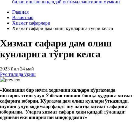
билан ишлашни қандай оптималлаштириш мумкин
Главная
Вазиятлар
Хизмат сафарлари
Хизмат сафари дам олиш кунларига тўғри келса
Хизмат сафари дам олиш
кунларига тўғри келса
2023 йил 24 май
Рус тилида ўқиш
«Компания бир нечта ходимини халқаро кўргазмада
иштирок этиш учун
Ўзбекистоннинг бошқа ҳудудига
хизмат
сафарига юборди. Кўргазма дам олиш кунлари ўтказилди,
шунинг учун ходимлар фақат шу пайтда хизмат сафарига
юборилди. Уларга хизмат сафари ҳақи қандай тўланади:
оддийми ёки оширилган миқдордами?»