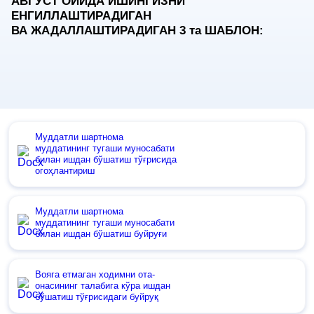
АВГУСТ ОЙИДА ИШИНГИЗНИ
ЕНГИЛЛАШТИРАДИГАН
ВА ЖАДАЛЛАШТИРАДИГАН 3
та
ШАБЛОН:
Муддатли шартнома
муддатининг тугаши муносабати
билан ишдан бўшатиш тўғрисида
огоҳлантириш
Муддатли шартнома
муддатининг тугаши муносабати
билан ишдан бўшатиш буйруғи
Вояга етмаган ходимни ота-
онасининг талабига кўра ишдан
бўшатиш тўғрисидаги буйруқ