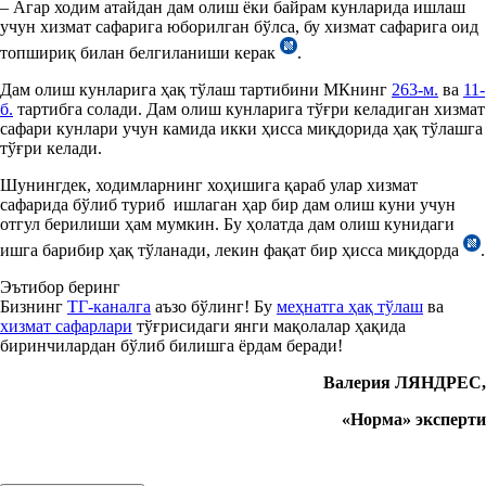
– Агар ходим атайдан дам олиш ёки байрам кунларида ишлаш
учун хизмат сафарига юборилган бўлса, бу хизмат сафарига оид
топшириқ билан белгиланиши керак
.
Дам олиш кунларига ҳақ тўлаш тартибини МКнинг
263-м.
ва
11-
б.
тартибга солади. Дам олиш кунларига тўғри келадиган хизмат
сафари кунлари учун камида икки ҳисса миқдорида ҳақ тўлашга
тўғри келади.
Шунингдек, ходимларнинг хоҳишига қараб улар хизмат
сафарида бўлиб туриб ишлаган ҳар бир дам олиш куни учун
отгул берилиши ҳам мумкин. Бу ҳолатда дам олиш кунидаги
ишга барибир ҳақ тўланади, лекин фақат бир ҳисса миқдорда
.
Эътибор беринг
Бизнинг
ТГ-каналга
аъзо бўлинг! Бу
меҳнатга ҳақ тўлаш
ва
хизмат сафарлари
тўғрисидаги янги мақолалар ҳақида
биринчилардан бўлиб билишга ёрдам беради!
Валерия ЛЯНДРЕС
,
«Норма» эксперти