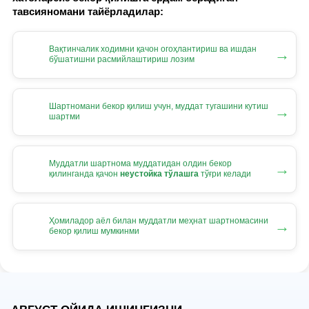
тавсияномани тайёрладилар:
Вақтинчалик ходимни қачон огоҳлантириш ва ишдан
→
бўшатишни расмийлаштириш лозим
Шартномани бекор қилиш учун, муддат тугашини кутиш
→
шартми
Муддатли шартнома муддатидан олдин бекор
→
қилинганда қачон
неустойка тўлашга
тўғри келади
Ҳомиладор аёл билан муддатли меҳнат шартномасини
→
бекор қилиш мумкинми