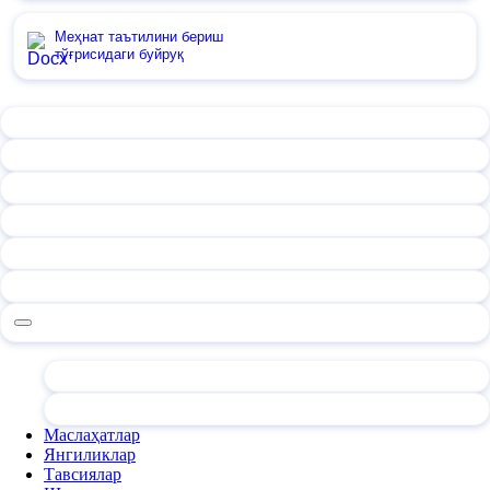
Меҳнат таътилини бериш
тўғрисидаги буйруқ
Маслаҳатлар
Янгиликлар
Тавсиялар