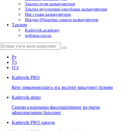
Таътил пули калькулятори
Таътил муддатини ҳисоблаш калькулятори
Иш стажи калькулятори
Ишдан бўшатиш санаси калькулятори
Таълим
Kadrovik.academy
webinar.cpr.uz
Ру
Ўз
Oʻz
Kadrovik
PRO
Кенг имкониятларга эга эксперт маълумот тизими
Kadrovik
demo
Синовга киришни фаоллаштиринг ва барча
афзалликларни баҳоланг
Kadrovik PRO ҳақида