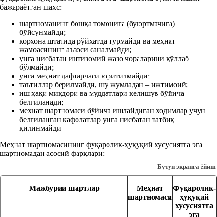
бажараётган шахс:
шартноманинг бошқа томонига (буюртмачига)
бўйсунмайди;
корхона штатида рўйхатда турмайди ва меҳнат
жамоасининг аъзоси саналмайди;
унга нисбатан интизомий жазо чораларини қўллаб
бўлмайди;
унга меҳнат дафтарчаси юритилмайди;
таътиллар берилмайди, шу жумладан – ижтимоий;
иш ҳақи миқдори ва муддатлари келишув бўйича
белгиланади;
меҳнат шартномаси бўйича ишлайдиган ходимлар учун
белгиланган кафолатлар унга нисбатан татбиқ
қилинмайди.
Меҳнат шартномасининг фуқаролик-ҳуқуқий хусусиятга эга
шартномадан асосий фарқлари:
Бутун экранга ёйиш
Мажбурий шартлар
Меҳнат
Фуқаролик-
шартномаси
ҳуқуқий
хусусиятга
эга