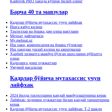
Kadrovik PRO ҳақида кўпроқ билиб олинг
Барча 40 та мавзулар
Кадрлар бўйича мутахассис учун лайфхак
Ишга қабул қилиш
Таътиллар ва бошқа дам олиш вақтлари
Меҳнат дафтарчаси
My.mehnat.uz
Иш ҳақи, компенсация ва бошқа тўловлар
Иш ҳақидан ушлаб қолиш ва ажратмалар
Ҳарбий хизматга мажбур бўлган шахсларни рўйхатга
олиш
Кадрларга доир ҳужжатлар
Умумий масалалар
Кадрлар бўйича мутахассис учун
лайфхак
2024 йилда таътилларни қандай мақбуллаштириш керак
Лайфхак: ходимни ҳужжатлар билан қандай таништириш
керак
Кадрлар бўйича мутахассис учун лайфхак: Т-2 шакли