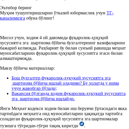
Эътибор беринг
Муҳим тушунтиришларни ўтказиб юбормаслик учун
ТГ-
каналимизга
обуна бўлинг!
Мисол учун, ходим 4 ой давомида фуқаролик-ҳуқуқий
хусусиятга эга шартнома бўйича бухгалтернинг вазифаларини
бажариб келмоқда. Раҳбарият бу билан сунъий равишда меҳнат
муносабатларини фуқаролик-ҳуқуқий хусусиятга эгаси билан
алмаштирмоқда.
Мавзу бўйича материаллар:
Бош бухгалтер фуқаролик-ҳуқуқий хусусиятга эга
шартнома бўйича ишлай оладими? Бу ҳолатда у нима
учун жавобгар бўлади;
Вакансия бўлганда ходим фуқаролик-ҳуқуқий хусусиятга
эга шартнома бўйича ишлайди.
Янги Меҳнат кодекси ходим билан иш берувчи ўртасидаги якка
тартибдаги меҳнатга оид муносабатларни ҳақиқатда тартибга
соладиган фуқаролик-ҳуқуқий хусусиятга эга шартномалар
тузишга тўғридан-тўғри тақиқ киритди
.