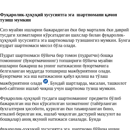
Фуқаролик-ҳуқуқий хусусиятга эга шартномани қачон
тузиш мумкин
Сиз муайян ишларни бажарадиган ёки бир марталик ёки даврий
тусдаги хизматларни кўрсатадиган шахслар билан фуқаролик-
ҳуқуқий хусусиятга эга шартномалар тузишингиз мумкин. Бунга
пудрат шартномаси мисол бўла олади.
Пудрат шартномаси бўйича бир томон (пудратчи) бошқа
томоннинг (буюртмачининг) топшириғи бўйича муайян
ишларни бажариш ва унинг натижасини буюртмачига
белгиланган муддатда топшириш мажбуриятини олади.
Буюртмачи эса иш натижасини қабул қилиш ва тўлаш
мажбуриятини олади
. Бундай шартларда, масалан, ташкилот
веб-сайтини ишлаб чиқиш учун шартнома тузиш мумкин.
Фуқаролик-ҳуқуқий тусдаги шартноманинг предмети бўлиб
бажарилган иш ёки кўрсатилган хизматнинг (тайёрланган
бухгалтерия ҳисоботи, қурилган ёки таъмирланган бино,
етказиб берилган юк, ишлаб чиқилган дастурий маҳсулот ва
бошқалар) аниқ якуний натижаси саналади. Бунда
фуқаролик-ҳуқуқий хусусиятга эга шартнома бўйича ишни