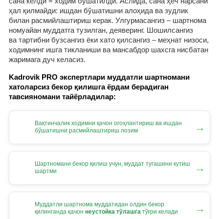
сана келди = ходим бўшатилди. Аслида, сана ҳеч нарсани
ҳал қилмайди: ишдан бўшатишни алоҳида ва зудлик
билан расмийлаштириш керак. Улгурмасангиз – шартнома
номуайан муддатга тузилган, деяверинг. Шошилсангиз
ва тартибни бузсангиз ёки хато қилсангиз – меҳнат низоси,
ходимнинг ишга тикланиши ва мансабдор шахсга нисбатан
жаримага дуч келасиз.
Kadrovik PRO экспертлари муддатли шартномани
хатоларсиз бекор қилишга ёрдам берадиган
тавсияномани тайёрладилар:
Вақтинчалик ходимни қачон огоҳлантириш ва ишдан
→
бўшатишни расмийлаштириш лозим
Шартномани бекор қилиш учун, муддат тугашини кутиш
→
шартми
Муддатли шартнома муддатидан олдин бекор
→
қилинганда қачон
неустойка тўлашга
тўғри келади