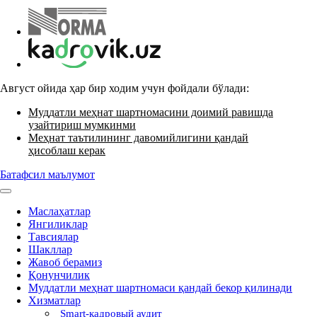
Август ойида ҳар бир ходим учун фойдали бўлади:
Муддатли меҳнат шартномасини доимий равишда
узайтириш мумкинми
Меҳнат таътилининг давомийлигини қандай
ҳисоблаш керак
Батафсил маълумот
Маслаҳатлар
Янгиликлар
Тавсиялар
Шакллар
Жавоб берамиз
Қонунчилик
Муддатли меҳнат шартномаси қандай бекор қилинади
Хизматлар
Smart-кадровый аудит