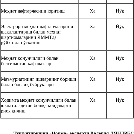
Меҳнат дафтарчасини юритиш
Ҳа
Йўқ
Электрорн меҳнат дафтарчаларини
Ҳа
Йўқ
шакллантириш билан меҳнат
шартномаларини ЯММТда
рўйхатдан ўтказиш
Меҳнат қонунчилиги билан
Ҳа
Йўқ
белгиланган кафолатлар
Маъмуриятнинг ишларнинг бориши
Ҳа
Йўқ
билан боғлиқ буйруқлари
Ходимга меҳнат қонунчилиги билан
Ҳа
Йўқ
юклатиладиган бошқа қоидаларга
риоя қилиш
Тушунтиришни
«Норм
а
» эксперт
и
Валерия ЛЯНДРЕС