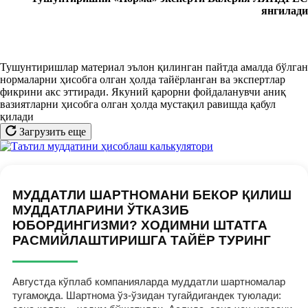
янгилади
Тушунтиришлар материал эълон қилинган пайтда амалда бўлган
нормаларни ҳисобга олган ҳолда тайёрланган ва экспертлар
фикрини акс эттиради. Якуний қарорни фойдаланувчи аниқ
вазиятларни ҳисобга олган ҳолда мустақил равишда қабул
қилади
Загрузить еще
МУДДАТЛИ ШАРТНОМАНИ БЕКОР ҚИЛИШ
МУДДАТЛАРИНИ ЎТКАЗИБ
ЮБОРДИНГИЗМИ? ХОДИМНИ ШТАТГА
РАСМИЙЛАШТИРИШГА ТАЙЁР ТУРИНГ
Августда кўплаб компанияларда муддатли шартномалар
тугамоқда. Шартнома ўз-ўзидан тугайдигандек туюлади: