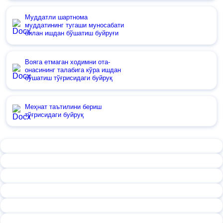
Муддатли шартнома
муддатининг тугаши муносабати
билан ишдан бўшатиш буйруғи
Вояга етмаган ходимни ота-
онасининг талабига кўра ишдан
бўшатиш тўғрисидаги буйруқ
Меҳнат таътилини бериш
тўғрисидаги буйруқ