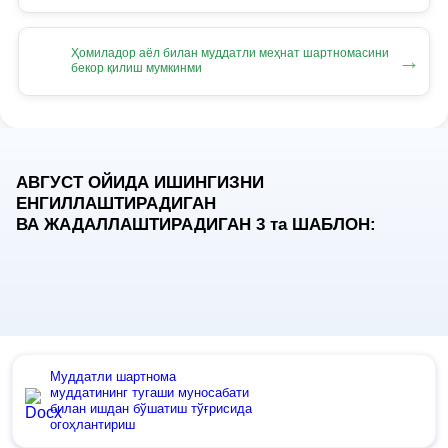
Ҳомиладор аёл билан муддатли меҳнат шартномасини
→
бекор қилиш мумкинми
АВГУСТ ОЙИДА ИШИНГИЗНИ
ЕНГИЛЛАШТИРАДИГАН
ВА ЖАДАЛЛАШТИРАДИГАН 3
та
ШАБЛОН:
Муддатли шартнома
муддатининг тугаши муносабати
билан ишдан бўшатиш тўғрисида
огоҳлантириш