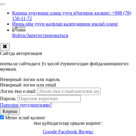
Кириш ҳуқуқини олиш учун қўнғироқ қилинг: +998 (78)
150-11-72
Июнь ойи учун кадрлар календарини юклаб олинг
Войти/Зарегистрироваться
Сайтда авторизация
norma.uz сайтидаги ўз ҳисоб ёзувингиздан фойдаланишингиз
мумкин
Неверный логин или пароль
Неверный логин или email
Логин ёки e-mail:
Пароль:
Паролни унутдингизми?
Мени эслаб қолинг
ёки қуйидагилар орқали киринг:
Google
Facebook
Яндекс