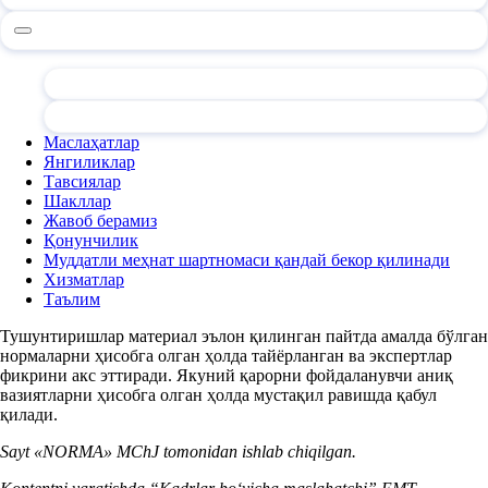
Маслаҳатлар
Янгиликлар
Тавсиялар
Шакллар
Жавоб берамиз
Қонунчилик
Муддатли меҳнат шартномаси қандай бекор қилинади
Хизматлар
Таълим
Тушунтиришлар материал эълон қилинган пайтда амалда бўлган
нормаларни ҳисобга олган ҳолда тайёрланган ва экспертлар
фикрини акс эттиради. Якуний қарорни фойдаланувчи аниқ
вазиятларни ҳисобга олган ҳолда мустақил равишда қабул
қилади.
Sayt «NORMA» MChJ tomonidan ishlab chiqilgan.