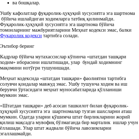
ва бошқалар.
Ушбу кафолатлар фуқаролик-ҳуқуқий хусусиятга эга шартнома
бўйича ишлайдиган ходимларга татбиқ қилинмайди.
Фуқаролик-ҳуқуқий хусусиятга эга шартнома бўйича
томонларнинг мажбуриятларини Меҳнат кодекси эмас, балки
Фуқаролик кодекси
тартибга солади.
Эътибор беринг
Кадрлар бўйича мутахассислар кўпинча «штатдан ташқари
ходим» иборасини ишлатишади, улар бундай ходимнинг
мақомини нотўғри тушунишади.
Меҳнат кодексида «штатдан ташқари» фаолиятни тартибга
солувчи қоидалар мавжуд эмас. Ушбу тушунча ходим ва иш
берувчи ўртасидаги меҳнат муносабатларида қўлланиши
мумкин эмас.
«Штатдан ташқари» деб асосан ташкилот билан фуқаролик-
ҳуқуқий хусусиятга эга шартномалар тузган шахсларни аташ
мумкин. Одатда уларни қўшимча штат бирликларини жорий
қилиш мақсадга мувофиқ бўлмаганда бир марталик ишлар учун
ёллашади. Улар штат жадвали бўйича лавозимларни
эгаллашмайди.