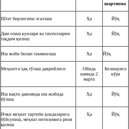
шартнома
Штат бирлигини эгаллаш
Ҳа
Йўқ
Дам олиш кунлари ва таътилларни
Ҳа
Йўқ
тақдим қилиш
Иш жойи билан таъминлаш
Ҳа
Йўқ
Меҳнатга ҳақ тўлаш даврийлиги
Ойида
Келишувга
камида 2
кўра
марта
Иш вақти давомида иш жойида
Ҳа
Йўқ
бўлиш
Ички меҳнат тартиби қоидаларига
Ҳа
Йўқ
бўйсуниш, меҳнат интизомига риоя
қилиш