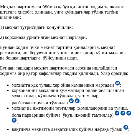
Меҳнат шартномаси бўйича қабул қилинган ходим ташкилот
штатига ҳисобга олинади, унга қуйидагилар тўлиқ татбиқ
қилинади:
1) меҳнат тўғрисидаги қонунчилик;
2) корхонада ўрнатилган меҳнат шартлари.
Бундай ходим ички меҳнат тартиби қоидаларига, меҳнат
режимига, иш берувчининг унинг ишига доир кўрсатмаларига
ва бошқа шартларга бўйсуниши шарт.
Бундан ташқари меҳнат шартномаси асосида ишлайдиган
ходимга бир қатор кафолатлар тақдим қилинади. Улар орасида:
меҳнатга ҳақ тўлаш ҳар ойда камда икки мартадан
;
корхонанинг маҳаллий ҳужжатлари билан белгиланган
мукофотлар, қўшимча тўловлар, устамалар,
рағбатлантирувчи тўловлар
;
меҳнат ва ижтимоий таътиллар (ҳомиладорлик ва туғиш,
бола парвариши бўйича, ўқув, ижодий таътиллар)
;
вақтинча меҳнатга лаёқатсизлик бўйича нафақа тўлаш
;