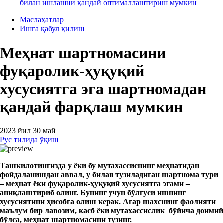
билан ишлашни қандай оптималлаштириш мумкин
Маслаҳатлар
Ишга қабул қилиш
Меҳнат шартномасини
фуқаролик-ҳуқуқий
хусусиятга эга шартномадан
қандай фарқлаш мумкин
2023 йил 30 май
Рус тилида ўқиш
Ташкилотингизда
у ёки бу
мутахассиснинг
меҳнат
идан
фойдаланишдан
аввал
, у билан тузил
ади
ган шартнома тури
– меҳнат ёки фуқаролик-ҳуқуқий хусусиятга эга
ми –
аниқлаштириб олинг. Бунинг учун бўлғуси ишнинг
хусусиятини ҳисобга олиш керак. Агар шахснинг фаолияти
маълум бир лавозим, касб ёки мутахассислик бўйича доимий
бўлса, меҳнат шартномасини тузинг.