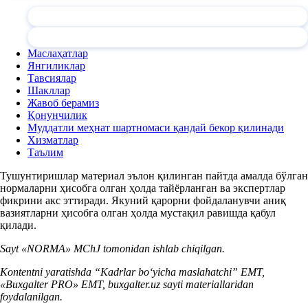
Маслаҳатлар
Янгиликлар
Тавсиялар
Шакллар
Жавоб берамиз
Қонунчилик
Муддатли меҳнат шартномаси қандай бекор қилинади
Хизматлар
Таълим
Тушунтиришлар материал эълон қилинган пайтда амалда бўлган
нормаларни ҳисобга олган ҳолда тайёрланган ва экспертлар
фикрини акс эттиради. Якуний қарорни фойдаланувчи аниқ
вазиятларни ҳисобга олган ҳолда мустақил равишда қабул
қилади.
Sayt «NORMA» MChJ tomonidan ishlab chiqilgan.
Kontentni yaratishda “Kadrlar boʻyicha maslahatchi” EMT,
«Buxgalter PRO» EMT, buxgalter.uz sayti materiallaridan
foydalanilgan.