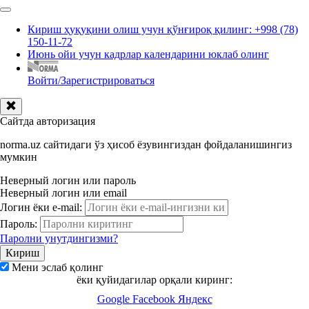
Кириш ҳуқуқини олиш учун қўнғироқ қилинг: +998 (78)
150-11-72
Июнь ойи учун кадрлар календарини юклаб олинг
Войти/Зарегистрироваться
Сайтда авторизация
norma.uz сайтидаги ўз ҳисоб ёзувингиздан фойдаланишингиз
мумкин
Неверный логин или пароль
Неверный логин или email
Логин ёки e-mail:
Пароль:
Паролни унутдингизми?
Мени эслаб қолинг
ёки қуйидагилар орқали киринг:
Google
Facebook
Яндекс