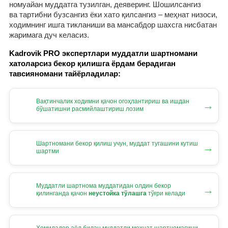
номуайан муддатга тузилган, деяверинг. Шошилсангиз
ва тартибни бузсангиз ёки хато қилсангиз – меҳнат низоси,
ходимнинг ишга тикланиши ва мансабдор шахсга нисбатан
жаримага дуч келасиз.
Kadrovik PRO экспертлари муддатли шартномани
хатоларсиз бекор қилишга ёрдам берадиган
тавсияномани тайёрладилар:
Вақтинчалик ходимни қачон огоҳлантириш ва ишдан
→
бўшатишни расмийлаштириш лозим
Шартномани бекор қилиш учун, муддат тугашини кутиш
→
шартми
Муддатли шартнома муддатидан олдин бекор
→
қилинганда қачон
неустойка тўлашга
тўғри келади