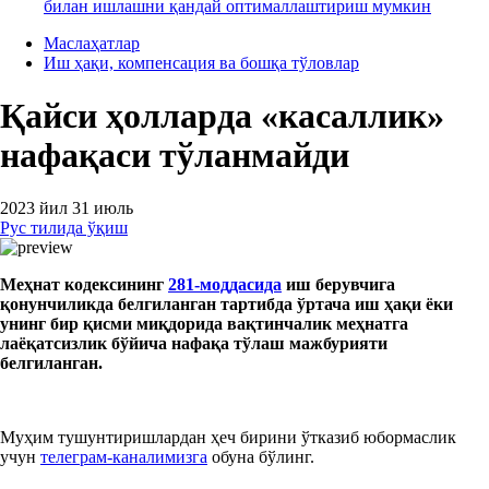
билан ишлашни қандай оптималлаштириш мумкин
Маслаҳатлар
Иш ҳақи, компенсация ва бошқа тўловлар
Қайси ҳолларда «касаллик»
нафақаси тўланмайди
2023 йил 31 июль
Рус тилида ўқиш
Меҳнат кодексининг
281-моддасида
и
ш берувчи
га
қонунчиликда белгиланган тартибда ўртача иш ҳақи ёки
унинг бир қисми миқдорида вақтинчалик меҳнатга
лаёқатсизлик бўйича нафақа тўлаш
мажбурияти
белгиланган.
Муҳим тушунтиришлардан ҳеч бирини ўтказиб юбормаслик
учун
телеграм-каналимизга
обуна бўлинг.