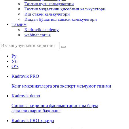
Таътил пули калькулятори
Таътил муддатини ҳисоблаш калькулятори
Иш стажи калькулятори
Ишдан бўшатиш санаси калькулятори
Таълим
Kadrovik.academy
webinar.cpr.uz
Ру
Ўз
Oʻz
Kadrovik
PRO
Кенг имкониятларга эга эксперт маълумот тизими
Kadrovik
demo
Синовга киришни фаоллаштиринг ва барча
афзалликларни баҳоланг
Kadrovik PRO ҳақида