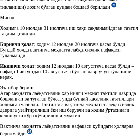
тикланиши) лозим бўлган кундан бошлаб берилади
.
Мисол
Ходимга 10 июлдан 31 июлгача иш ҳақи сақланмайдиган таътил
тақдим қилинди.
Биринчи ҳолат
: ходим 12 июлдан 20 июлгача касал бўлди.
Бундай ҳолда вақтинча меҳнатга лаёқатсизлик нафақаси
тўланмайди
Иккинчи ҳолат
: ходим 12 июлдан 10 августгача касал бўлди –
нафақа 1 августдан 10 августгача бўлган давр учун тўланиши
керак.
Эътибор беринг
Агар меҳнатга лаёқатсизлик ҳар йилги меҳнат таътили даврида
бошланган ва тугаган бўлса, унда бундай касаллик таътиллари
ходимга тўланади. Таътил эса вақтинча меҳнатга лаёқатсизлик
даврига узайтирилиши ёки иш берувчи ва ходим ўртасидаги
келишувга кўра кўчирилиши мумкин.
Вақтинча меҳнатга лаёқатсизлик нафақаси қуйидаги ҳолларда
берилмайди
: