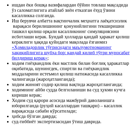
ишдан ёки бошқа вазифалардан бўйин товлаш мақсадида
ўз саломатлигига атайлаб зиён етказган ёхуд ўзини
касалликка солганда.
Иш берувчи албатта вақтинчалик меҳнатга лаёқатсизлик
варақаси берилишининг қонунийлигини текширишни
ташкил қилиш орқали касалликнинг симуляциясини
исботлаши керак. Бундай ҳолларда қандай ҳаракат қилиш
кераклиги ҳақида қуйидаги мақолада ёзганмиз
«Ҳомиладорлик тўғрисидаги маълумотноманинг
ҳақиқийлигига шубҳа бор: қандай қилиб тўғри муносабат
билдириш керак»
;
ходим гиёҳвандлик ёки мастлик билан боғлиқ ҳаракатлар
оқибатида, шунингдек, спиртли ва гиёҳвандлик
моддаларини истеъмол қилиш натижасида касалликка
чалинганда (жароҳатланганда);
ходим жиноят содир қилиш вақтида жароҳатланганда;
ходимнинг айби судда белгиланиши ва суд ҳукми кучга
кириши керак;
Ходим суд қарори асосида мажбурий даволанишга
юборилганда (руҳий касаллардан ташқари) – касаллик
варақасида сабаби кўрсатилади;
ҳибсда бўлган даврда;
суд-тиббиёт экспертизасидан ўтиш даврида.