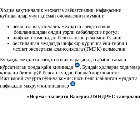
Ходим вақтинчалик меҳнатга лаёқатсизлик нафақасини
қуйидагилар учун қисман ололмаслиги мумкин:
бевосита вақтинчалик меҳнатга лаёқатсизлик
бошланишидан олдин узрли сабабларсиз прогул;
шифокор томонидан белгиланган режимни бузиш;
белгиланган муддатда шифокор кўригига ёки тиббий-
меҳнат экспертиза комиссиясига (ТМЭК) келмаслик.
Бу ҳақда меҳнатга лаёқатсизлик варақасида сабаби, санаси
кўрсатилган ҳолда қайд қилинади
. Бундай ҳолларда ходимлар
қоидани бузиш рўй берган кундан бошлаб корхонанинг
Ижтимоий суғурта бўйича комиссияси белгилайдиган муддатга
нафақадан маҳрум қилинадилар
.
«Норма» эксперти Валерия ЛЯНДРЕС тайёрлади