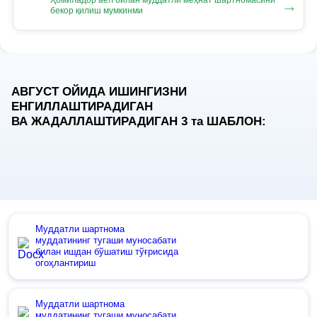
Ҳомиладор аёл билан муддатли меҳнат шартномасини
→
бекор қилиш мумкинми
АВГУСТ ОЙИДА ИШИНГИЗНИ
ЕНГИЛЛАШТИРАДИГАН
ВА ЖАДАЛЛАШТИРАДИГАН 3
та
ШАБЛОН:
Муддатли шартнома
муддатининг тугаши муносабати
билан ишдан бўшатиш тўғрисида
огоҳлантириш
Муддатли шартнома
муддатининг тугаши муносабати