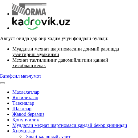
Август ойида ҳар бир ходим учун фойдали бўлади:
Муддатли меҳнат шартномасини доимий равишда
узайтириш мумкинми
Меҳнат таътилининг давомийлигини қандай
ҳисоблаш керак
Батафсил маълумот
Маслаҳатлар
Янгиликлар
Тавсиялар
Шакллар
Жавоб берамиз
Қонунчилик
Муддатли меҳнат шартномаси қандай бекор қилинади
Хизматлар
Smart-кадровый аудит