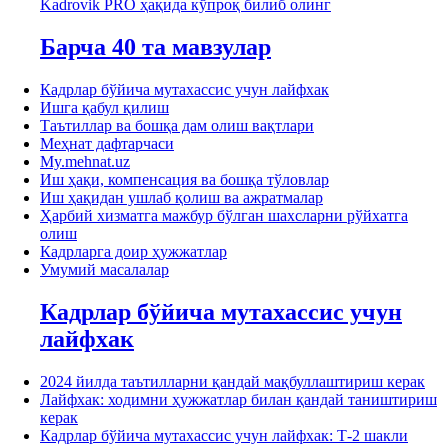
Kadrovik PRO ҳақида кўпроқ билиб олинг
Барча 40 та мавзулар
Кадрлар бўйича мутахассис учун лайфхак
Ишга қабул қилиш
Таътиллар ва бошқа дам олиш вақтлари
Меҳнат дафтарчаси
My.mehnat.uz
Иш ҳақи, компенсация ва бошқа тўловлар
Иш ҳақидан ушлаб қолиш ва ажратмалар
Ҳарбий хизматга мажбур бўлган шахсларни рўйхатга
олиш
Кадрларга доир ҳужжатлар
Умумий масалалар
Кадрлар бўйича мутахассис учун
лайфхак
2024 йилда таътилларни қандай мақбуллаштириш керак
Лайфхак: ходимни ҳужжатлар билан қандай таништириш
керак
Кадрлар бўйича мутахассис учун лайфхак: Т-2 шакли