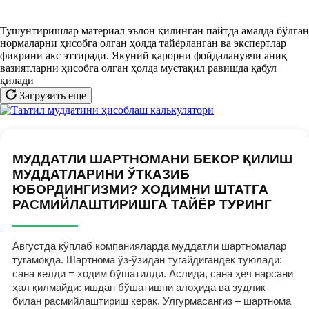
Тушунтиришлар материал эълон қилинган пайтда амалда бўлган
нормаларни ҳисобга олган ҳолда тайёрланган ва экспертлар
фикрини акс эттиради. Якуний қарорни фойдаланувчи аниқ
вазиятларни ҳисобга олган ҳолда мустақил равишда қабул
қилади
Загрузить еще
МУДДАТЛИ ШАРТНОМАНИ БЕКОР ҚИЛИШ
МУДДАТЛАРИНИ ЎТКАЗИБ
ЮБОРДИНГИЗМИ? ХОДИМНИ ШТАТГА
РАСМИЙЛАШТИРИШГА ТАЙЁР ТУРИНГ
Августда кўплаб компанияларда муддатли шартномалар
тугамоқда. Шартнома ўз-ўзидан тугайдигандек туюлади:
сана келди = ходим бўшатилди. Аслида, сана ҳеч нарсани
ҳал қилмайди: ишдан бўшатишни алоҳида ва зудлик
билан расмийлаштириш керак. Улгурмасангиз – шартнома