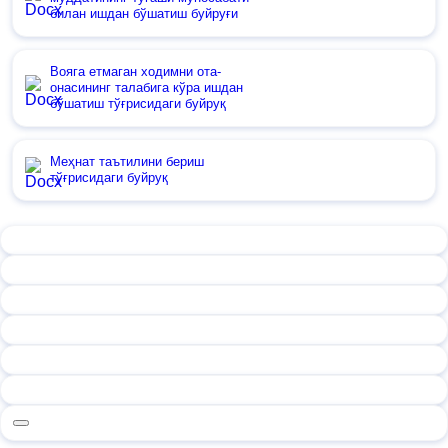
билан ишдан бўшатиш буйруғи
Вояга етмаган ходимни ота-
онасининг талабига кўра ишдан
бўшатиш тўғрисидаги буйруқ
Меҳнат таътилини бериш
тўғрисидаги буйруқ