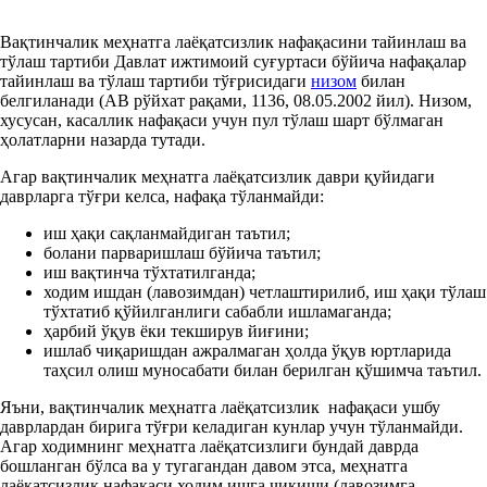
Вақтинчалик меҳнатга лаёқатсизлик нафақасини тайинлаш ва
тўлаш тартиби Давлат ижтимоий суғуртаси бўйича нафақалар
тайинлаш ва тўлаш тартиби тўғрисидаги
низом
билан
белгиланади (АВ рўйхат рақами, 1136, 08.05.2002 йил). Низом,
хусусан, касаллик нафақаси учун пул тўлаш шарт бўлмаган
ҳолатларни назарда тутади.
Агар вақтинчалик меҳнатга лаёқатсизлик даври қуйидаги
даврларга тўғри келса, нафақа тўланмайди:
иш ҳақи сақланмайдиган таътил;
болани парваришлаш бўйича таътил;
иш вақтинча тўхтатилганда;
ходим ишдан (лавозимдан) четлаштирилиб, иш ҳақи тўлаш
тўхтатиб қўйилганлиги сабабли ишламаганда;
ҳарбий ўқув ёки текширув йиғини;
ишлаб чиқаришдан ажралмаган ҳолда ўқув юртларида
таҳсил олиш муносабати билан берилган қўшимча таътил.
Яъни, вақтинчалик меҳнатга лаёқатсизлик нафақаси ушбу
даврлардан бирига тўғри келадиган кунлар учун тўланмайди.
Агар ходимнинг меҳнатга лаёқатсизлиги бундай даврда
бошланган бўлса ва у тугагандан давом этса, меҳнатга
лаёқатсизлик нафақаси ходим ишга чиқиши (лавозимга