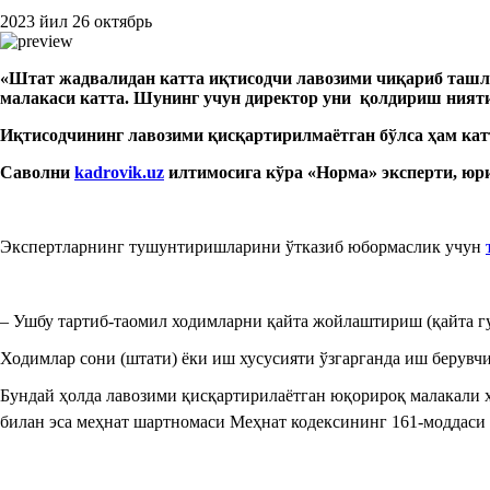
2023 йил 26 октябрь
«
Штат жадвалидан
катта иқтисодчи лавозими чиқариб таш
малака
с
и
катта
. Шунинг учун директор уни қол
дириш ният
Иқтисодчи
нинг лавозими қисқартирилма
ётган бўлса
ҳам кат
Саволни
kadrovik.uz
илтимосига кўра
«Норм
а
» эксперт
и,
юр
Экспертларнинг тушунтиришларини ўтказиб юбормаслик учун
– Ушбу тартиб-таомил ходимларни қайта жойлаштириш (қайта г
Ходимлар сони (штати) ёки иш хусусияти ўзгарганда иш берувч
Бундай ҳолда лавозими қисқартирилаётган юқорироқ малакали х
билан эса меҳнат шартномаси Меҳнат кодексининг 161-моддас