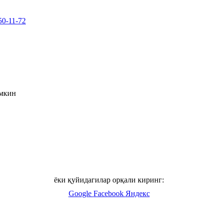
50-11-72
умкин
ёки қуйидагилар орқали киринг:
Google
Facebook
Яндекс