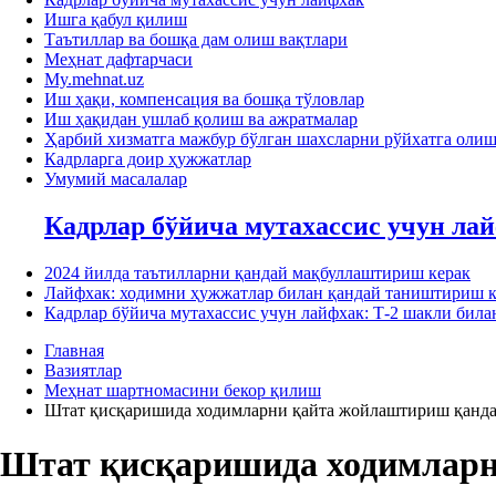
Ишга қабул қилиш
Таътиллар ва бошқа дам олиш вақтлари
Меҳнат дафтарчаси
My.mehnat.uz
Иш ҳақи, компенсация ва бошқа тўловлар
Иш ҳақидан ушлаб қолиш ва ажратмалар
Ҳарбий хизматга мажбур бўлган шахсларни рўйхатга оли
Кадрларга доир ҳужжатлар
Умумий масалалар
Кадрлар бўйича мутахассис учун ла
2024 йилда таътилларни қандай мақбуллаштириш керак
Лайфхак: ходимни ҳужжатлар билан қандай таништириш к
Кадрлар бўйича мутахассис учун лайфхак: Т-2 шакли би
Главная
Вазиятлар
Меҳнат шартномасини бекор қилиш
Штат қисқаришида ходимларни қайта жойлаштириш қанда
Штат қисқаришида ходимларн