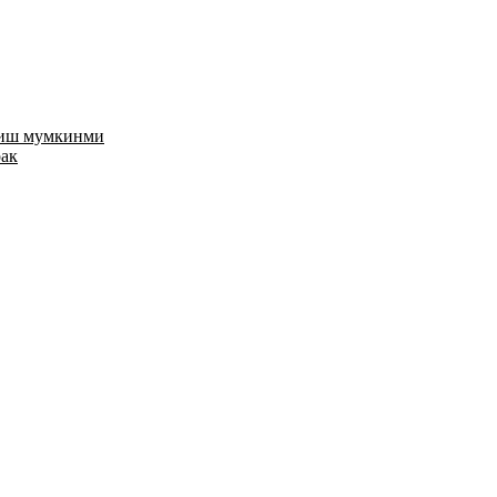
риш мумкинми
рак