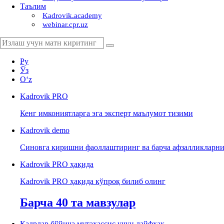
Таълим
Kadrovik.academy
webinar.cpr.uz
Ру
Ўз
Oʻz
Kadrovik
PRO
Кенг имкониятларга эга эксперт маълумот тизими
Kadrovik
demo
Синовга киришни фаоллаштиринг ва барча афзалликларни
Kadrovik PRO ҳақида
Kadrovik PRO ҳақида кўпроқ билиб олинг
Барча 40 та мавзулар
Кадрлар бўйича мутахассис учун лайфхак