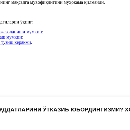
илнинг мақсадга мувофиқлигини муҳокама қилмайди.
агиларни ўқинг:
й жазоланиши мумкин
;
лаш мумкин
;
а тузиш керакми
.
УДДАТЛАРИНИ ЎТКАЗИБ ЮБОРДИНГИЗМИ? 