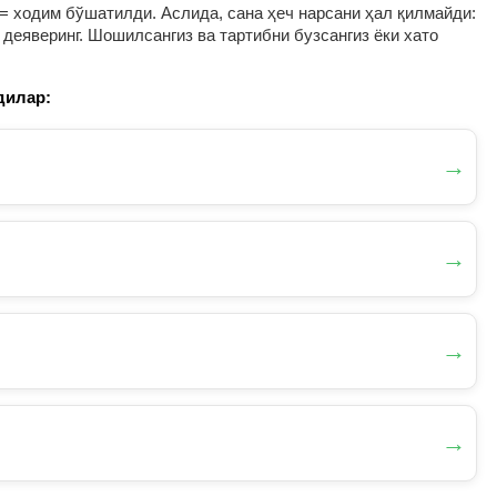
= ходим бўшатилди. Аслида, сана ҳеч нарсани ҳал қилмайди:
деяверинг. Шошилсангиз ва тартибни бузсангиз ёки хато
дилар:
→
→
→
→