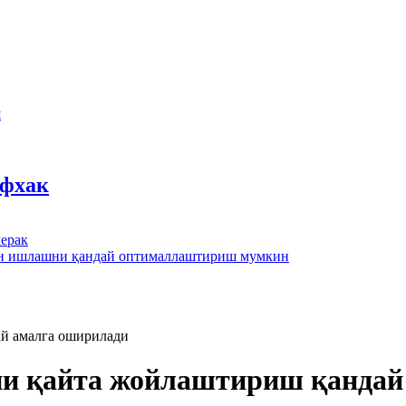
ш
йфхак
ерак
лан ишлашни қандай оптималлаштириш мумкин
й амалга оширилади
и қайта жойлаштириш қандай