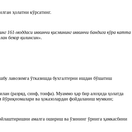
лган ҳолатни кўрсатинг.
инг 161-моддаси иккинчи қисмининг иккинчи бандига
кўра
катта
лан бекор қили
нсин
»
.
 ушбу лавозимга ўтказишда бухгалтерни ишдан бўшатиш
лан (разряд, синф, тоифа). Муаммо ҳар бир алоҳида ҳолатда
м йўриқномалари ва ҳоказолардан фойдаланиш мумкин;
 жойлаштиришни амалга ошириш ва ўзининг ўрнига ҳамкасбини