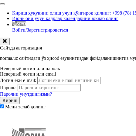
Кириш ҳуқуқини олиш учун қўнғироқ қилинг: +998 (78) 1
Июнь ойи учун кадрлар календарини юклаб олинг
Войти/Зарегистрироваться
Сайтда авторизация
norma.uz сайтидаги ўз ҳисоб ёзувингиздан фойдаланишингиз м
Неверный логин или пароль
Неверный логин или email
Логин ёки e-mail:
Пароль:
Паролни унутдингизми?
Мени эслаб қолинг