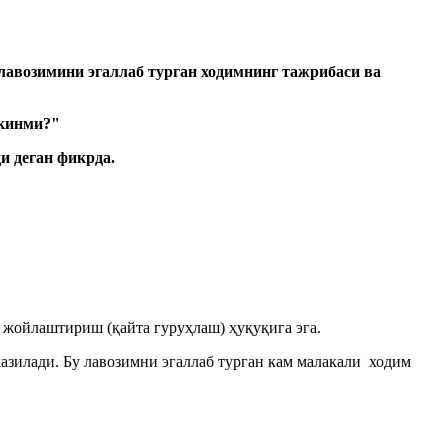
 лавозимини
э
галла
б тур
ган ходим
нинг
тажриба
с
и ва
мкинми?"
ди деган фикрда.
жойлаштириш (қайта гуруҳлаш) ҳуқуқига эга.
азилади. Бу лавозимни эгаллаб турган кам малакали ходим