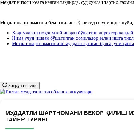
Меҳнат низоси юзага келган тақдирда, суд бундай тартиб-таом
Меҳнат шартномасини бекор қилиш тўғрисида шунингдек қуйид
Ходимларни ноқонуний ишдан бўшатган директор қанда
Нима учун ишдан бўшатилган ҳомиладор аёлни ишга тик
Меҳнат шартномасининг муддати тугаган бўлса, уни қайт
Загрузить еще
МУДДАТЛИ ШАРТНОМАНИ БЕКОР ҚИЛИШ М
ТАЙЁР ТУРИНГ