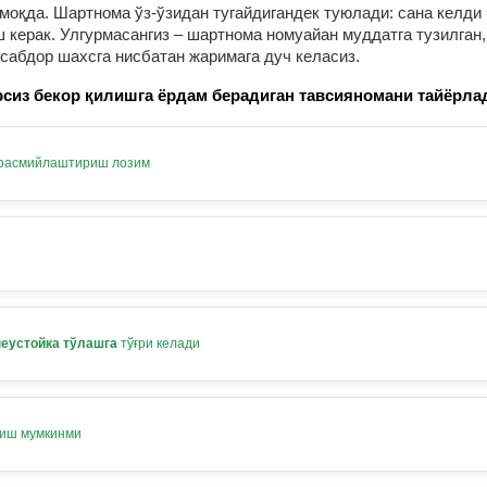
оқда. Шартнома ўз-ўзидан тугайдигандек туюлади: сана келди 
ерак. Улгурмасангиз – шартнома номуайан муддатга тузилган, 
нсабдор шахсга нисбатан жаримага дуч келасиз.
сиз бекор қилишга ёрдам берадиган тавсияномани тайёрла
 расмийлаштириш лозим
неустойка тўлашга
тўғри келади
лиш мумкинми