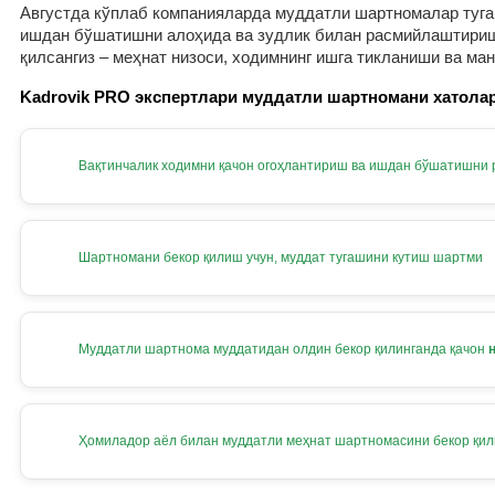
Августда кўплаб компанияларда муддатли шартномалар тугам
ишдан бўшатишни алоҳида ва зудлик билан расмийлаштириш к
қилсангиз – меҳнат низоси, ходимнинг ишга тикланиши ва ма
Kadrovik PRO экспертлари муддатли шартномани хатолар
Вақтинчалик ходимни қачон огоҳлантириш ва ишдан бўшатишни
Шартномани бекор қилиш учун, муддат тугашини кутиш шартми
Муддатли шартнома муддатидан олдин бекор қилинганда қачон
Ҳомиладор аёл билан муддатли меҳнат шартномасини бекор қи