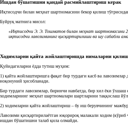
Ишдан бўшатиш
ни қандай расмийлаштириш
керак
Иқтисодчи билан меҳнат шартномасини бекор қилиш тўғрисидаг
Буйруқ матнига мисол:
«
Иқтисодчи
Э
.
Э
. Тошматов билан меҳнат шартномасини 2
иқтисодчи лавозимининг қисқар
тирил
иши ва шу сабабли ам
Ходимларни
қайта жойлаш
тиришда нима
ларни
қил
иш
Қуйидагиларни ёдда тутиш муҳим:
1) қайта жойлаштиришга фақат бир турдаги касб ва лавозимла
ноқонуний ҳисобланади.
Бир турдаги лавозимлар, биринчи навбатда, бир хил ёки ўхшаш 
ходимларнинг меҳнат шартномалари шартларини таққослаш йўли
2) ходимларни қайта жойлаштириш – бу иш берувчининг мажбур
Лавозими қисқартирилаётган юқорироқ малакали ходим (кўриб 
ишдан бўшатишни талаб қила олмайди.