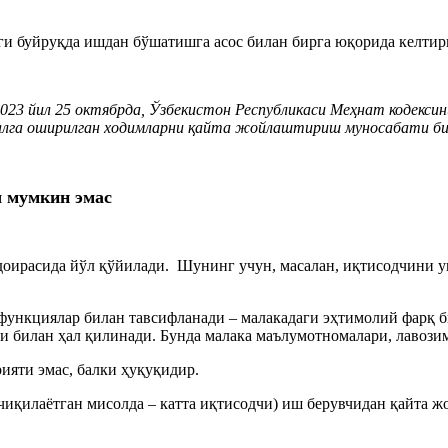
и буйруқда ишдан бўшатишга асос билан бирга юқорида келтири
023
йил 2
5
октябрда
,
Ўзбекистон Республикаси
М
еҳнат кодексин
алга оширилган
ходимларни қайта жойлаштириш
муносабати би
 мумкин эмас
р доирасида йўл қўйилади. Шунинг учун, масалан, иқтисодчини
функциялар билан тавсифланади – малакадаги эҳтимолий фарқ би
 билан ҳал қилинади. Бунда малака маълумотномалари, лавози
ияти эмас, балки ҳуқуқидир.
чиқилаётган мисолда – катта иқтисодчи) иш берувчидан қайта