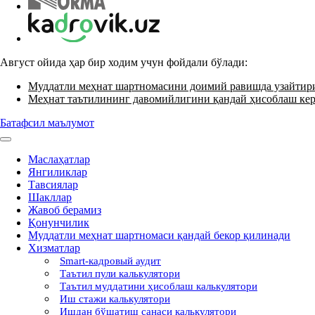
Август ойида ҳар бир ходим учун фойдали бўлади:
Муддатли меҳнат шартномасини доимий равишда узайти
Меҳнат таътилининг давомийлигини қандай ҳисоблаш ке
Батафсил маълумот
Маслаҳатлар
Янгиликлар
Тавсиялар
Шакллар
Жавоб берамиз
Қонунчилик
Муддатли меҳнат шартномаси қандай бекор қилинади
Хизматлар
Smart-кадровый аудит
Таътил пули калькулятори
Таътил муддатини ҳисоблаш калькулятори
Иш стажи калькулятори
Ишдан бўшатиш санаси калькулятори