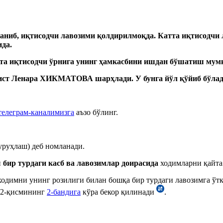
лан
иб, иқтисодчи
лавозими қол
дирилмоқда
. Катта иқтисодчи
ида.
та иқтисодчи ўрнига унинг ҳамкасбини ишдан бўшатиш му
ист
Ленара
Х
ИКМАТОВА
шарҳлади
. У
бунга йўл қўйиб бўла
телеграм-каналимизга
аъзо бўлинг.
уруҳлаш) деб номланади.
и
бир турдаги касб ва лавозимлар доирасида
ходимларни қайта 
одимни унинг розилиги билан бошқа бир турдаги лавозимга ўтк
и 2-қисмининг
2-бандига
кўра бекор қилинади
.