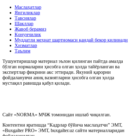
Маслаҳатлар
Янгиликлар
Тавсиялар
Шакллар
Жавоб берамиз
Қонунчилик
Муддатли меҳнат шартномаси қандай бекор қилинади
Хизматлар
Таълим
Тушунтиришлар материал эълон қилинган пайтда амалда
бўлган нормаларни ҳисобга олган ҳолда тайёрланган ва
экспертлар фикрини акс эттиради. Якуний қарорни
фойдаланувчи аниқ вазиятларни ҳисобга олган ҳолда
мустақил равишда қабул қилади.
Сайт «NORMA» МЧЖ томонидан ишлаб чиқилган.
Контентни яратишда “Кадрлар бўйича маслаҳатчи” ЭМТ,
«Buxgalter PRO» ЭМТ, buxgalter.uz сайти материалларидан
фойдаланилган.