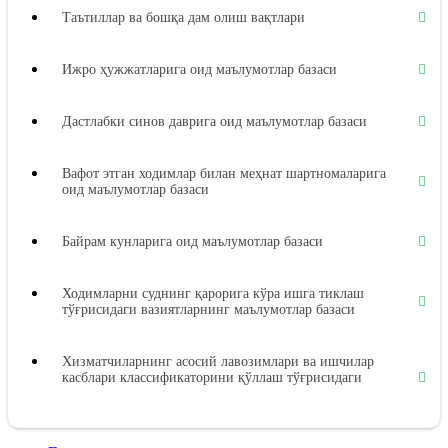
Таътиллар ва бошқа дам олиш вақтлари
Ижро ҳужжатларига оид маълумотлар базаси
Дастлабки синов даврига оид маълумотлар базаси
Вафот этган ходимлар билан меҳнат шартномаларига
оид маълумотлар базаси
Байрам кунларига оид маълумотлар базаси
Ходимларни суднинг қарорига кўра ишга тиклаш
тўғрисидаги вазиятларнинг маълумотлар базаси
Хизматчиларнинг асосий лавозимлари ва ишчилар
касблари классификаторини қўллаш тўғрисидаги
вазиятларнинг маълумотлар базаси
Меҳнат дафтарчалари бланкаларини расмийлаштириш