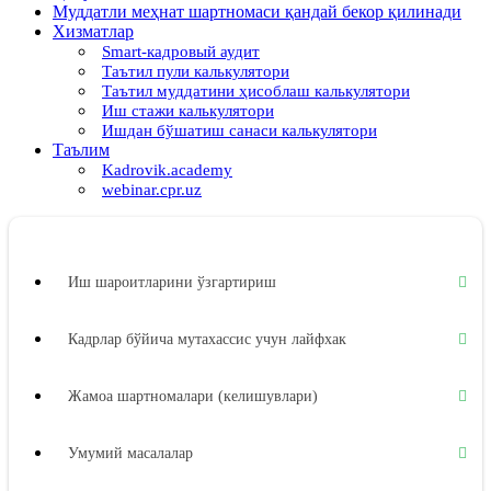
Муддатли меҳнат шартномаси қандай бекор қилинади
Хизматлар
Smart-кадровый аудит
Таътил пули калькулятори
Таътил муддатини ҳисоблаш калькулятори
Иш стажи калькулятори
Ишдан бўшатиш санаси калькулятори
Таълим
Kadrovik.academy
webinar.cpr.uz
Иш шароитларини ўзгартириш
Кадрлар бўйича мутахассис учун лайфхак
Жамоа шартномалари (келишувлари)
Умумий масалалар