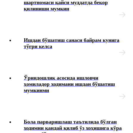
шартномаси қайси муддатда бекор
қилиниши мумкин
My.mehnat.uz
Иш хақи сақланмаган холда бериладиган таътилни
расмийлаштириш тўғрисидаги вазиятларнинг
маълумотлар базаси
Ишдан бўшатиш санаси байрам кунига
тўғри келса
Иш ҳақидан ушлаб қолиш ва ажратмалар
Йиллик меҳнат таътилини беришни рад этиш
тўғрисидаги вазиятларнинг маълумотлар базаси
Ўриндошлик асосида ишловчи
ҳомиладор ходимани ишдан бўшатиш
Суд амалиёти ва меҳнат низолари
мумкинми
Қалбаки меҳнат дафтарчалари, шунингдек меҳнат
дафтарчаларининг иккита бланкасининг аниқланиши
тўғрисидаги вазиятларнинг маълумотлар базаси
Бола парваришлаш таътилида бўлган
ходимни қандай қилиб ўз хоҳишига кўра
Иш ҳақи, компенсация ва бошқа тўловлар