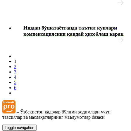
Ишдан бўшатаётганда таътил кунлари
компенсациясини қандай ҳисоблаш керак
1
2
3
4
5
6
– Ўзбекистон кадрлар бўлими ходимлари учун
тавсиялар ва маслаҳатларнинг маълумотлар базаси
Toggle navigation