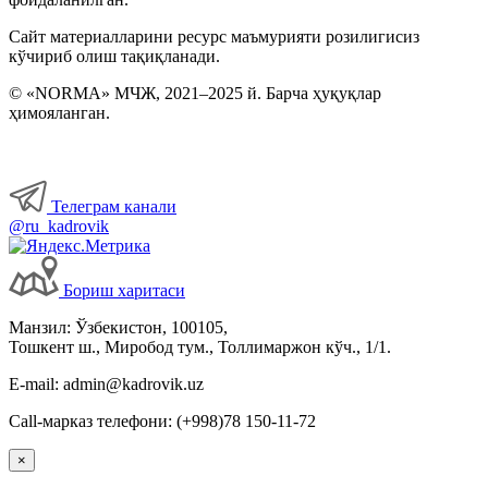
Сайт материалларини ресурс маъмурияти розилигисиз
кўчириб олиш тақиқланади.
© «NORMA» МЧЖ, 2021–2025 й. Барча ҳуқуқлар
ҳимояланган.
Телеграм канали
@ru_kadrovik
Бориш харитаси
Манзил: Ўзбекистон, 100105,
Тошкент ш., Миробод тум., Толлимаржон кўч., 1/1.
E-mail: admin@kadrovik.uz
Call-марказ телефони: (+998)78 150-11-72
×