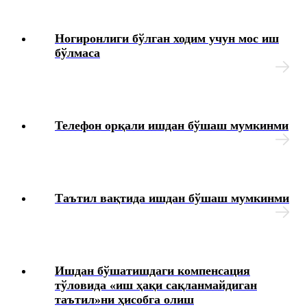
Ногиронлиги бўлган ходим учун мос иш
бўлмаса
Телефон орқали ишдан бўшаш мумкинми
Таътил вақтида ишдан бўшаш мумкинми
Ишдан бўшатишдаги компенсация
тўловида «иш ҳақи сақланмайдиган
таътил»ни ҳисобга олиш