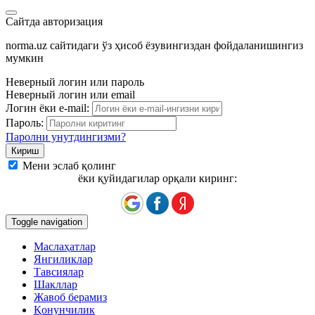
Сайтда авторизация
norma.uz сайтидаги ўз ҳисоб ёзувингиздан фойдаланишингиз
мумкин
Неверный логин или пароль
Неверный логин или email
Логин ёки e-mail:
Пароль:
Паролни унутдингизми?
Мени эслаб қолинг
ёки қуйидагилар орқали киринг:
Toggle navigation
Маслаҳатлар
Янгиликлар
Тавсиялар
Шакллар
Жавоб берамиз
Қонунчилик