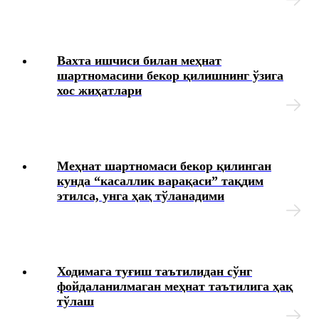
Меҳнат шароитларининг ўзгариши
Ходимларни аттестациядан ўтказиш
Вахта ишчиси билан меҳнат
шартномасини бекор қилишнинг ўзига
Коллектив шартномалар
хос жиҳатлари
Меҳнат муҳофазаси
Интизомий жазо
Меҳнат шартномаси бекор қилинган
кунда “касаллик варақаси” тақдим
Моддий жавобгарлик
этилса, унга ҳақ тўланадими
Иш берувчининг хатолари ва уларни тузатиш усуллари
Ҳарбий хизматга мажбур бўлган шахсларни рўйхатга
Ходимага туғиш таътилидан сўнг
олиш
фойдаланилмаган меҳнат таътилига ҳақ
тўлаш
Кадрларга доир ҳужжатлар