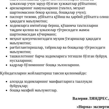
ҳоказолар учун зарур бўлган ҳужжатлар рўйхатини;
аризаларнинг намуналарини (таътил, меҳнат
шартномасини бекор қилиш, бошқалар учун);
паспорт тизими, рўйхатга қўйиш ва ҳарбий рўйхатга олиш
ҳақидаги маълумотни;
ходимларга имтиёзлар бериш, қўшимча таътилларни
тақдим қилиш ва ҳоказолар тўғрисидаги жамоа
шартномасидан кўчирмани;
меҳнат қонунчилигидаги муҳим ўзгаришлар ҳақидаги
маълумотни;
рағбатлантиришлар, табриклар ва бошқалар тўғрисидаги
маълумотни;
ташкилотнинг барча ходимларига тегишли бўлган буйруқ
нусхаларини;
кадрлар бўлимининг бошқа эълонларини.
Қуйидагиларни жойлаштириш тавсия қилинмайди:
алоҳида ходимларнинг манфаатларига тааллуқли
буйруқлар;
бошқа махфий маълумотлар.
Валерия ЛЯНДРЕС
,
«Норм
а
»
эксперти