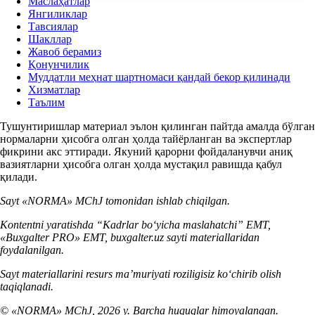
Маслаҳатлар
Янгиликлар
Тавсиялар
Шакллар
Жавоб берамиз
Қонунчилик
Муддатли меҳнат шартномаси қандай бекор қилинади
Хизматлар
Таълим
Тушунтиришлар материал эълон қилинган пайтда амалда бўлган
нормаларни ҳисобга олган ҳолда тайёрланган ва экспертлар
фикрини акс эттиради. Якуний қарорни фойдаланувчи аниқ
вазиятларни ҳисобга олган ҳолда мустақил равишда қабул
қилади.
Sayt «NORMA» MChJ tomonidan ishlab chiqilgan.
Kontentni yaratishda “Kadrlar boʻyicha maslahatchi” EMT,
«Buxgalter PRO» EMT, buxgalter.uz sayti materiallaridan
foydalanilgan.
Sayt materiallarini resurs ma’muriyati roziligisiz koʻchirib olish
taqiqlanadi.
© «NORMA» MChJ, 2026 y. Barcha huquqlar himoyalangan.