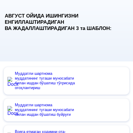
АВГУСТ ОЙИДА ИШИНГИЗНИ
ЕНГИЛЛАШТИРАДИГАН
ВА ЖАДАЛЛАШТИРАДИГАН 3
та
ШАБЛОН:
Муддатли шартнома
муддатининг тугаши муносабати
билан ишдан бўшатиш тўғрисида
огоҳлантириш
Муддатли шартнома
муддатининг тугаши муносабати
билан ишдан бўшатиш буйруғи
Вояга етмаган ходимни ота-