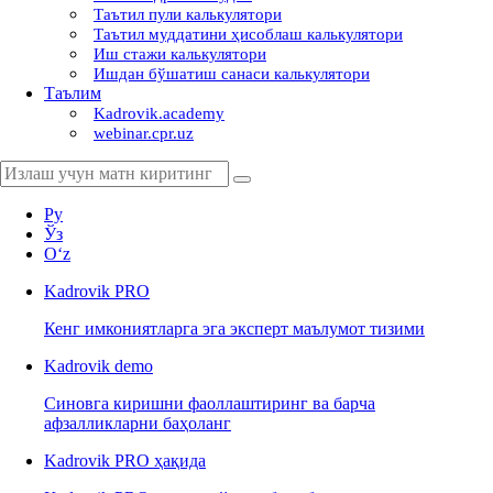
Таътил пули калькулятори
Таътил муддатини ҳисоблаш калькулятори
Иш стажи калькулятори
Ишдан бўшатиш санаси калькулятори
Таълим
Kadrovik.academy
webinar.cpr.uz
Ру
Ўз
Oʻz
Kadrovik
PRO
Кенг имкониятларга эга эксперт маълумот тизими
Kadrovik
demo
Синовга киришни фаоллаштиринг ва барча
афзалликларни баҳоланг
Kadrovik PRO ҳақида