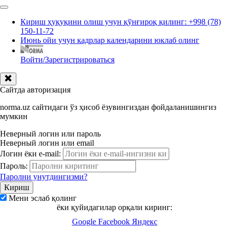
Кириш ҳуқуқини олиш учун қўнғироқ қилинг: +998 (78)
150-11-72
Июнь ойи учун кадрлар календарини юклаб олинг
Войти/Зарегистрироваться
Сайтда авторизация
norma.uz сайтидаги ўз ҳисоб ёзувингиздан фойдаланишингиз
мумкин
Неверный логин или пароль
Неверный логин или email
Логин ёки e-mail:
Пароль:
Паролни унутдингизми?
Мени эслаб қолинг
ёки қуйидагилар орқали киринг:
Google
Facebook
Яндекс