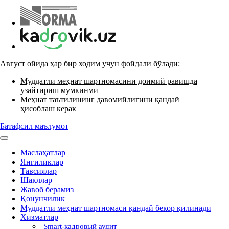
Август ойида ҳар бир ходим учун фойдали бўлади:
Муддатли меҳнат шартномасини доимий равишда
узайтириш мумкинми
Меҳнат таътилининг давомийлигини қандай
ҳисоблаш керак
Батафсил маълумот
Маслаҳатлар
Янгиликлар
Тавсиялар
Шакллар
Жавоб берамиз
Қонунчилик
Муддатли меҳнат шартномаси қандай бекор қилинади
Хизматлар
Smart-кадровый аудит