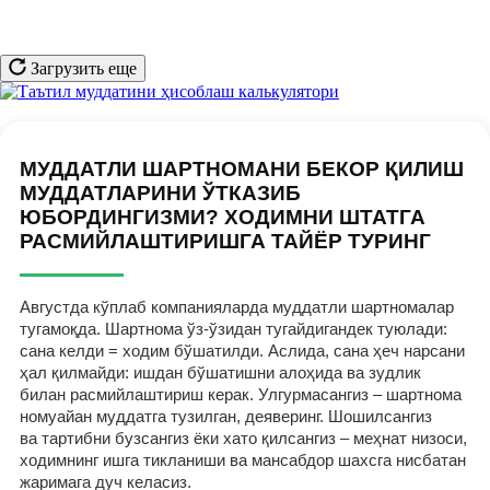
Загрузить еще
МУДДАТЛИ ШАРТНОМАНИ БЕКОР ҚИЛИШ
МУДДАТЛАРИНИ ЎТКАЗИБ
ЮБОРДИНГИЗМИ? ХОДИМНИ ШТАТГА
РАСМИЙЛАШТИРИШГА ТАЙЁР ТУРИНГ
Августда кўплаб компанияларда муддатли шартномалар
тугамоқда. Шартнома ўз-ўзидан тугайдигандек туюлади:
сана келди = ходим бўшатилди. Аслида, сана ҳеч нарсани
ҳал қилмайди: ишдан бўшатишни алоҳида ва зудлик
билан расмийлаштириш керак. Улгурмасангиз – шартнома
номуайан муддатга тузилган, деяверинг. Шошилсангиз
ва тартибни бузсангиз ёки хато қилсангиз – меҳнат низоси,
ходимнинг ишга тикланиши ва мансабдор шахсга нисбатан
жаримага дуч келасиз.