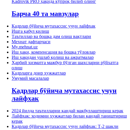
Kadrovik PRO ҳақида кўпроқ билиб олинг
Барча 40 та мавзулар
Кадрлар бўйича мутахассис учун лайфхак
Ишга қабул қилиш
Таътиллар ва бошқа дам олиш вақтлари
Меҳнат дафтарчаси
My.mehnat.uz
Иш ҳақи, компенсация ва бошқа тўловлар
Иш ҳақидан ушлаб қолиш ва ажратмалар
Ҳарбий хизматга мажбур бўлган шахсларни рўйхатга
олиш
Кадрларга доир ҳужжатлар
Умумий масалалар
Кадрлар бўйича мутахассис учун
лайфхак
2024 йилда таътилларни қандай мақбуллаштириш керак
Лайфхак: ходимни ҳужжатлар билан қандай таништириш
керак
Кадрлар бўйича мутахассис учун лайфхак: Т-2 шакли