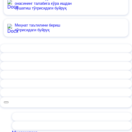
онасининг талабига кўра ишдан
бўшатиш тўғрисидаги буйруқ
Меҳнат таътилини бериш
тўғрисидаги буйруқ