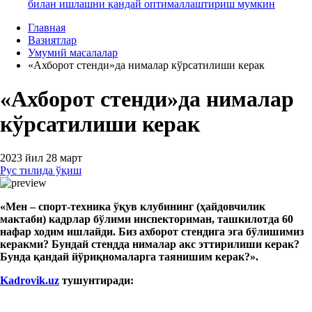
билан ишлашни қандай оптималлаштириш мумкин
Главная
Вазиятлар
Умумий масалалар
«Ахборот стенди»да нималар кўрсатилиши керак
«Ахборот стенди»да нималар
кўрсатилиши керак
2023 йил 28 март
Рус тилида ўқиш
«Мен
– спорт
-техник
а
ўқув
клуб
ининг
(ҳайдовчилик
мактаби) кадрлар бўлими инспекториман, ташкилотда 60
нафар ходим
ишлайди.
Биз а
хборот стендига
э
га бўлишимиз
керакми? Бундай стендда нима
лар акс эттирилиши
керак?
Бу
н
да қан
да
й
йўриқно
маларга
таянишим
керак?».
Kadrovik.uz
тушунтиради: