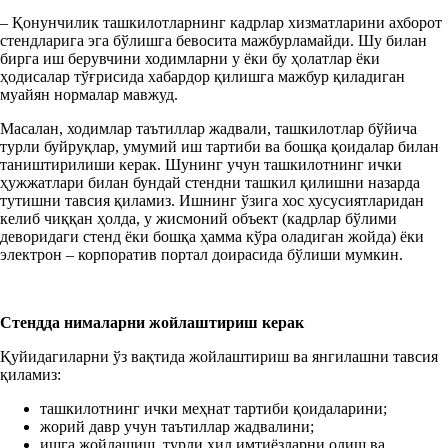
– Қонунчилик ташкилотларнинг кадрлар хизматларини ахборот
стендларига эга бўлишга бевосита мажбурламайди. Шу билан
бирга иш берувчини ходимларни у ёки бу ҳолатлар ёки
ҳодисалар тўғрисида хабардор қилишга мажбур қиладиган
муайян нормалар мавжуд.
Масалан, ходимлар таътиллар жадвали, ташкилотлар бўйича
турли буйруқлар, умумий иш тартиби ва бошқа қоидалар билан
таништирилиши керак. Шунинг учун ташкилотнинг ички
ҳужжатлари билан бундай стендни ташкил қилишни назарда
тутишни тавсия қиламиз. Ишнинг ўзига хос хусусиятларидан
келиб чиққан ҳолда, у жисмоний объект (кадрлар бўлими
деворидаги стенд ёки бошқа ҳамма кўра оладиган жойда) ёки
электрон – корпоратив портал доирасида бўлиши мумкин.
Стендда нималарни жойлаштириш керак
Қуйидагиларни ўз вақтида жойлаштириш ва янгилашни тавсия
қиламиз:
ташкилотнинг ички меҳнат тартиби қоидаларини;
жорий давр учун таътиллар жадвалини;
ишга жойлашиш, турли хил имтиёзларни олиш ва