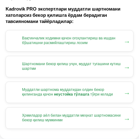
Kadrovik PRO экспертлари муддатли шартномани
хатоларсиз бекор қилишга ёрдам берадиган
тавсияномани тайёрладилар:
Вақтинчалик ходимни қачон огоҳлантириш ва ишдан
→
бўшатишни расмийлаштириш лозим
Шартномани бекор қилиш учун, муддат тугашини кутиш
→
шартми
Муддатли шартнома муддатидан олдин бекор
→
қилинганда қачон
неустойка тўлашга
тўғри келади
Ҳомиладор аёл билан муддатли меҳнат шартномасини
→
бекор қилиш мумкинми