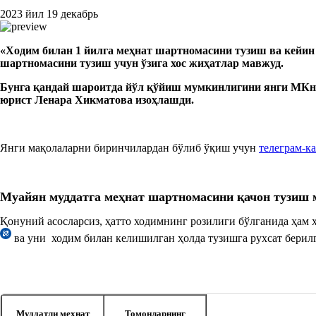
2023 йил 19 декабрь
«
Ходим билан 1 йилга меҳнат шартномасини тузиш ва кейи
шартномасини тузиш учун ўзига хос жиҳатлар мавжуд.
Бунга қандай шароитда йўл қўйиш мумкинлигини янги МКн
юрист Ленара Хикматова изоҳлашди.
Янги мақолаларни биринчилардан бўлиб ўқиш учун
телеграм-к
Муайян муддатга меҳнат шартномасини қачон тузиш
Қонуний асосларсиз, ҳатто ходимнинг розилиги бўлганида ҳам
ва уни ходим билан келишилган ҳолда тузишга рухсат берил
Муддатли меҳнат
Томонларнинг