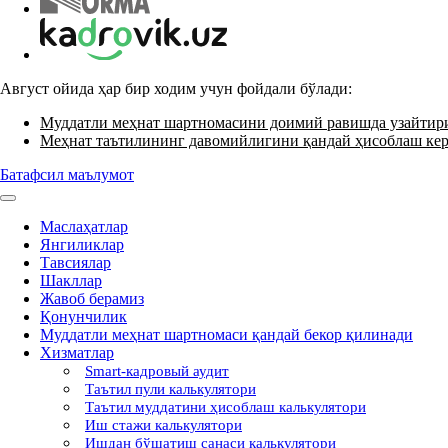
Август ойида ҳар бир ходим учун фойдали бўлади:
Муддатли меҳнат шартномасини доимий равишда узайти
Меҳнат таътилининг давомийлигини қандай ҳисоблаш ке
Батафсил маълумот
Маслаҳатлар
Янгиликлар
Тавсиялар
Шакллар
Жавоб берамиз
Қонунчилик
Муддатли меҳнат шартномаси қандай бекор қилинади
Хизматлар
Smart-кадровый аудит
Таътил пули калькулятори
Таътил муддатини ҳисоблаш калькулятори
Иш стажи калькулятори
Ишдан бўшатиш санаси калькулятори