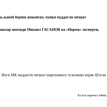
иқ жавоб бериш имконсиз, чунки муддатли меҳнат
к фанлар номзоди Михаил ГАСАНОВ ва
«
Норма
»
эксперти,
. Янги МК муддатли меҳнат шартномаси тузилиши керак бўлган
Бутун экранга ёйиш