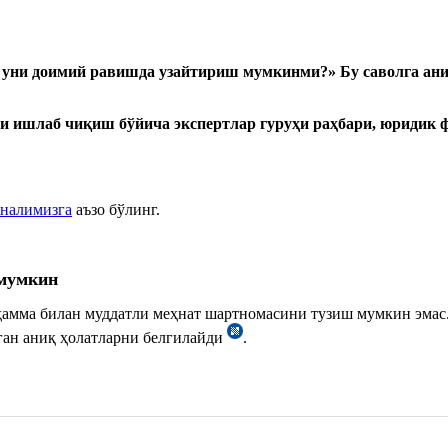
н уни доимий равишда
узайтириш мумкинми?
»
Бу саволга ан
и ишлаб чиқиш бўйича экспертлар гуруҳи раҳбари, юриди
аналимизга
аъзо бўлинг.
 мумкин
 ҳамма билан муддатли меҳнат шартномасини тузиш мумкин эмас
ган аниқ ҳолатларни белгилайди
.