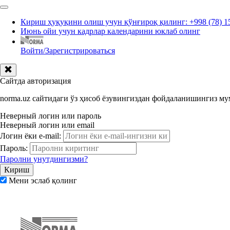
Кириш ҳуқуқини олиш учун қўнғироқ қилинг: +998 (78) 1
Июнь ойи учун кадрлар календарини юклаб олинг
Войти/Зарегистрироваться
Сайтда авторизация
norma.uz сайтидаги ўз ҳисоб ёзувингиздан фойдаланишингиз м
Неверный логин или пароль
Неверный логин или email
Логин ёки e-mail:
Пароль:
Паролни унутдингизми?
Мени эслаб қолинг