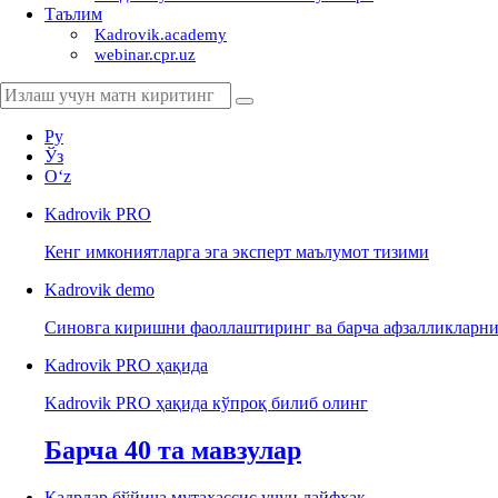
Таълим
Kadrovik.academy
webinar.cpr.uz
Ру
Ўз
Oʻz
Kadrovik
PRO
Кенг имкониятларга эга эксперт маълумот тизими
Kadrovik
demo
Синовга киришни фаоллаштиринг ва барча афзалликларни
Kadrovik PRO ҳақида
Kadrovik PRO ҳақида кўпроқ билиб олинг
Барча 40 та мавзулар
Кадрлар бўйича мутахассис учун лайфхак