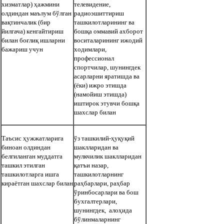
хизматлар) ҳажмини
телевидение,
олдиндан маълум бўлган
радиоэшиттириш
вақтинчалик
(бир
ташкилотларининг ва
йилгача) кенгайтириш
бошқа оммавий ахборот
билан боғлиқ ишларни
воситаларининг ижодий
бажариш учун
ходимлари,
профессионал
спортчилар, шунингдек
асарларни яратишда ва
(ёки) ижро этишда
(намойиш этишда)
иштирок этувчи бошқа
шахслар билан
Таъсис ҳужжатларига
ўз ташкилий-
ҳуқуқий
биноан олдиндан
шаклларидан ва
белгиланган муддатга
мулкчилик шаклларидан
ташкил
этилган
қатъи назар,
ташкилотларга ишга
ташкилотларнинг
кираётган шахслар билан
раҳбарлари, раҳбар
ўринбосарлари ва бош
бухгалтерлари,
шунингдек, алоҳида
бўлинмаларнинг