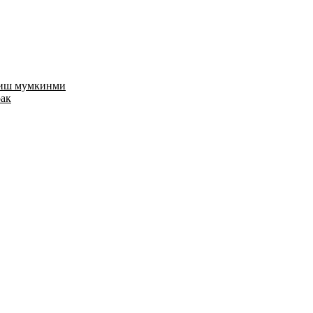
риш мумкинми
рак