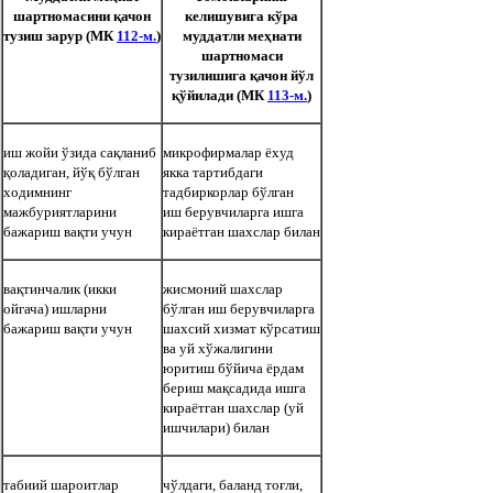
шартномасини
қачон
келишувига кўра
тузиш зарур
(
МК
112
-
м.
)
муддатли меҳнати
шартномаси
тузилишига қачон йўл
қўйилади
(
МК
113
-
м
.
)
иш жойи ўзида сақланиб
микрофирмалар ёхуд
қоладиган, йўқ бўлган
якка тартибдаги
ходимнинг
тадбиркорлар бўлган
мажбуриятларини
иш
берувчиларга ишга
бажариш вақти учун
кираётган шахслар билан
вақтинчалик (икки
жисмоний шахслар
ойгача) ишларни
бўлган иш берувчиларга
бажариш вақти учун
шахсий хизмат кўрсатиш
ва уй хўжалигини
юритиш бўйича ёрдам
бериш мақсадида ишга
кираётган шахслар (уй
ишчилари) билан
табиий шароитлар
чўлдаги, баланд тоғли,