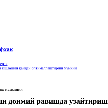
ш
йфхак
ерак
лан ишлашни қандай оптималлаштириш мумкин
риш мумкинми
ни доимий равишда узайтири