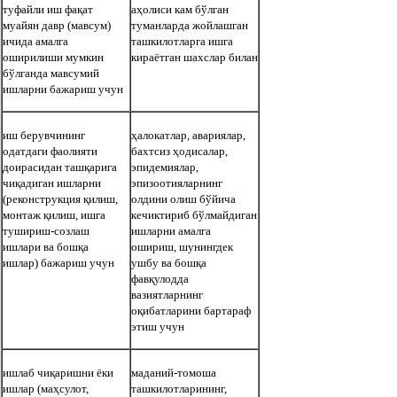
туфайли иш фақат
аҳолиси кам бўлган
муайян давр (мавсум)
туманларда жойлашган
ичида
амалга
ташкилотларга ишга
оширилиши мумкин
кираётган шахслар билан
бўлганда мавсумий
ишларни бажариш учун
иш берувчининг
ҳалокатлар, авариялар,
одатдаги фаолияти
бахтсиз ҳодисалар,
доирасидан ташқарига
эпидемиялар,
чиқадиган ишларни
эпизоотияларнинг
(реконструкция қилиш,
олдини олиш бўйича
монтаж қилиш, ишга
кечиктириб бўлмайдиган
тушириш-созлаш
ишларни амалга
ишлари ва бошқа
ошириш, шунингдек
ишлар)
бажариш учун
ушбу ва бошқа
фавқулодда
вазиятларнинг
оқибатларини бартараф
этиш учун
ишлаб чиқаришни ёки
маданий-томоша
ишлар (маҳсулот,
ташкилотларининг,