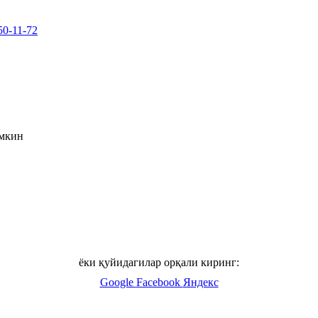
50-11-72
умкин
ёки қуйидагилар орқали киринг:
Google
Facebook
Яндекс