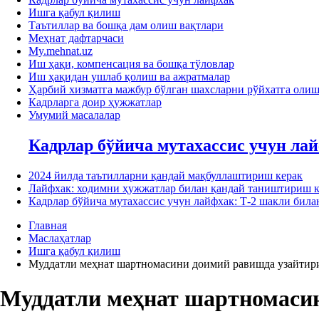
Ишга қабул қилиш
Таътиллар ва бошқа дам олиш вақтлари
Меҳнат дафтарчаси
My.mehnat.uz
Иш ҳақи, компенсация ва бошқа тўловлар
Иш ҳақидан ушлаб қолиш ва ажратмалар
Ҳарбий хизматга мажбур бўлган шахсларни рўйхатга оли
Кадрларга доир ҳужжатлар
Умумий масалалар
Кадрлар бўйича мутахассис учун ла
2024 йилда таътилларни қандай мақбуллаштириш керак
Лайфхак: ходимни ҳужжатлар билан қандай таништириш к
Кадрлар бўйича мутахассис учун лайфхак: Т-2 шакли би
Главная
Маслаҳатлар
Ишга қабул қилиш
Муддатли меҳнат шартномасини доимий равишда узайти
Муддатли меҳнат шартномаси