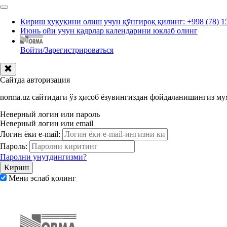
Кириш ҳуқуқини олиш учун қўнғироқ қилинг: +998 (78) 1
Июнь ойи учун кадрлар календарини юклаб олинг
Войти/Зарегистрироваться
Сайтда авторизация
norma.uz сайтидаги ўз ҳисоб ёзувингиздан фойдаланишингиз м
Неверный логин или пароль
Неверный логин или email
Логин ёки e-mail:
Пароль:
Паролни унутдингизми?
Мени эслаб қолинг