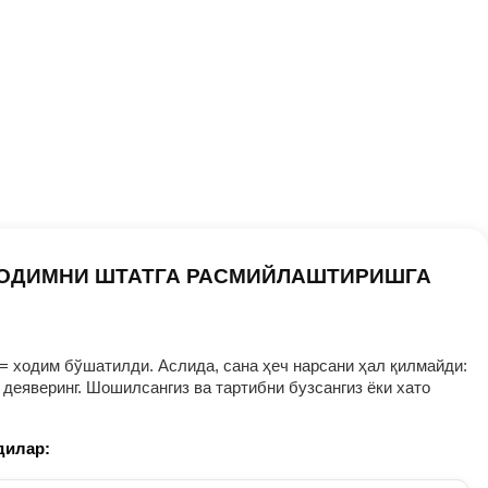
ХОДИМНИ ШТАТГА РАСМИЙЛАШТИРИШГА
= ходим бўшатилди. Аслида, сана ҳеч нарсани ҳал қилмайди:
деяверинг. Шошилсангиз ва тартибни бузсангиз ёки хато
дилар: