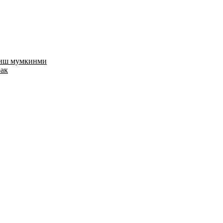
риш мумкинми
рак