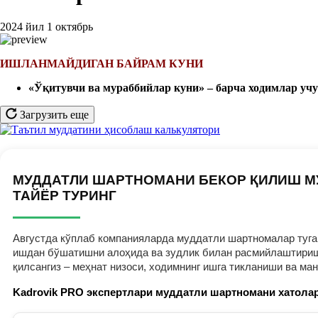
2024 йил 1 октябрь
ИШЛАНМАЙДИГАН БАЙРАМ КУНИ
«Ўқитувчи ва мураббийлар куни» –
барча ходимлар уч
Загрузить еще
МУДДАТЛИ ШАРТНОМАНИ БЕКОР ҚИЛИШ М
ТАЙЁР ТУРИНГ
Августда кўплаб компанияларда муддатли шартномалар тугам
ишдан бўшатишни алоҳида ва зудлик билан расмийлаштириш к
қилсангиз – меҳнат низоси, ходимнинг ишга тикланиши ва ма
Kadrovik PRO экспертлари муддатли шартномани хатолар