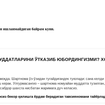
ун
ишланмайдиган байрам куни.
УДДАТЛАРИНИ ЎТКАЗИБ ЮБОРДИНГИЗМИ? 
оқда. Шартнома ўз-ўзидан тугайдигандек туюлади: сана келди 
ерак. Улгурмасангиз – шартнома номуайан муддатга тузилган, 
нсабдор шахсга нисбатан жаримага дуч келасиз.
сиз бекор қилишга ёрдам берадиган тавсияномани тайёрла