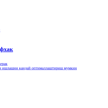
ш
йфхак
ерак
лан ишлашни қандай оптималлаштириш мумкин