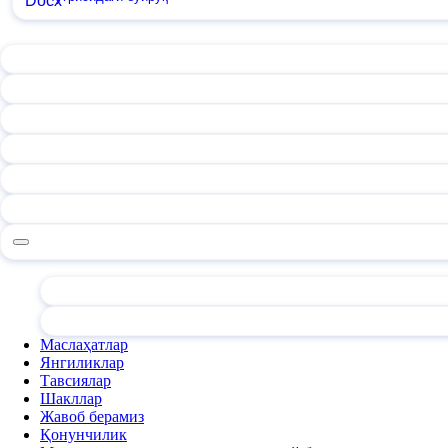
Маслаҳатлар
Янгиликлар
Тавсиялар
Шакллар
Жавоб берамиз
Қонунчилик