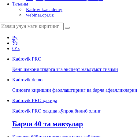
Таълим
Kadrovik.academy
webinar.cpr.uz
Ру
Ўз
Oʻz
Kadrovik
PRO
Кенг имкониятларга эга эксперт маълумот тизими
Kadrovik
demo
Синовга киришни фаоллаштиринг ва барча афзалликларни
Kadrovik PRO ҳақида
Kadrovik PRO ҳақида кўпроқ билиб олинг
Барча 40 та мавзулар
Кадрлар бўйича мутахассис учун лайфхак