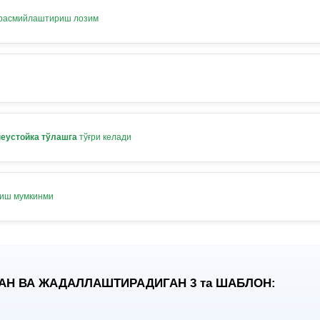
 расмийлаштириш лозим
неустойка тўлашга
тўғри келади
лиш мумкинми
АН ВА ЖАДАЛЛАШТИРАДИГАН 3
та
ШАБЛОН: