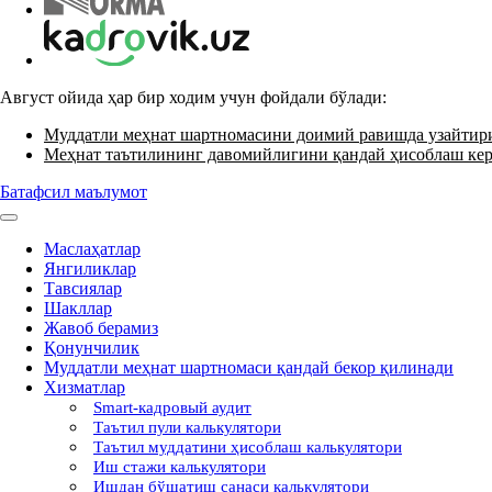
Август ойида ҳар бир ходим учун фойдали бўлади:
Муддатли меҳнат шартномасини доимий равишда узайти
Меҳнат таътилининг давомийлигини қандай ҳисоблаш ке
Батафсил маълумот
Маслаҳатлар
Янгиликлар
Тавсиялар
Шакллар
Жавоб берамиз
Қонунчилик
Муддатли меҳнат шартномаси қандай бекор қилинади
Хизматлар
Smart-кадровый аудит
Таътил пули калькулятори
Таътил муддатини ҳисоблаш калькулятори
Иш стажи калькулятори
Ишдан бўшатиш санаси калькулятори