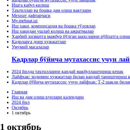
Ишга қабул қилиш
Таътиллар ва бошқа дам олиш вақтлари
Меҳнат дафтарчаси
My.mehnat.uz
Иш ҳақи, компенсация ва бошқа тўловлар
Иш ҳақидан ушлаб қолиш ва ажратмалар
Ҳарбий хизматга мажбур бўлган шахсларни рўйхатга оли
Кадрларга доир ҳужжатлар
Умумий масалалар
Кадрлар бўйича мутахассис учун ла
2024 йилда таътилларни қандай мақбуллаштириш керак
Лайфхак: ходимни ҳужжатлар билан қандай таништириш к
Кадрлар бўйича мутахассис учун лайфхак: Т-2 шакли би
Главная
Иш ва дам олиш кунлари календари
2024 йил
Октябрь
1 октябрь
1 октябрь