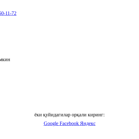
50-11-72
умкин
ёки қуйидагилар орқали киринг:
Google
Facebook
Яндекс