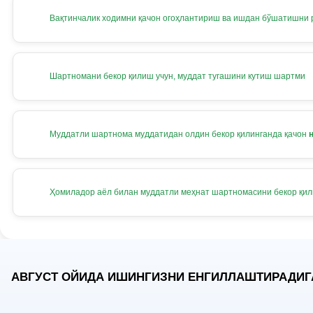
Вақтинчалик ходимни қачон огоҳлантириш ва ишдан бўшатишни
Шартномани бекор қилиш учун, муддат тугашини кутиш шартми
Муддатли шартнома муддатидан олдин бекор қилинганда қачон
Ҳомиладор аёл билан муддатли меҳнат шартномасини бекор қи
АВГУСТ ОЙИДА ИШИНГИЗНИ ЕНГИЛЛАШТИРАДИГ