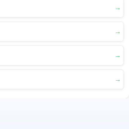
→
→
→
→