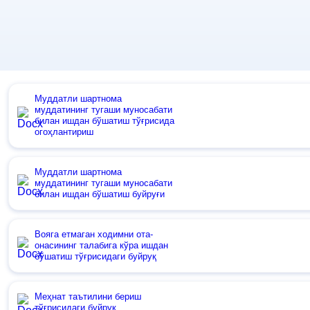
Муддатли шартнома
муддатининг тугаши муносабати
билан ишдан бўшатиш тўғрисида
огоҳлантириш
Муддатли шартнома
муддатининг тугаши муносабати
билан ишдан бўшатиш буйруғи
Вояга етмаган ходимни ота-
онасининг талабига кўра ишдан
бўшатиш тўғрисидаги буйруқ
Меҳнат таътилини бериш
тўғрисидаги буйруқ