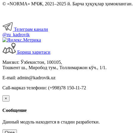
© «NORMA» МЧЖ, 2021–2025 й. Барча ҳуқуқлар ҳимояланган.
Телеграм канали
@ru_kadrovik
Бориш харитаси
Манзил: Ўзбекистон, 100105,
Тошкент ш., Миробод тум., Толлимаржон кўч., 1/1.
E-mail: admin@kadrovik.uz
Call-марказ телефони: (+998)78 150-11-72
×
Сообщение
Данный модуль находится в стадии разработки.
Close