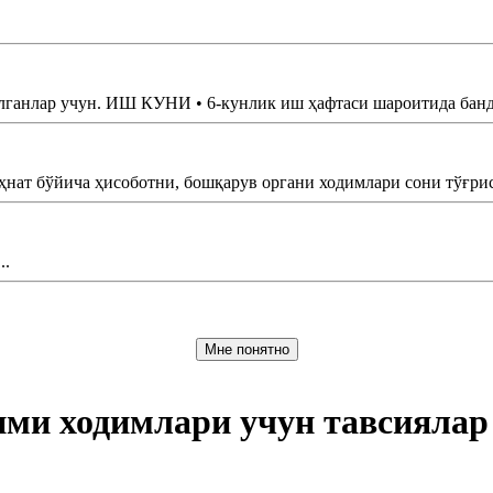
нлар учун. ИШ КУНИ • 6-кунлик иш ҳафтаси шароитида банд б
 бўйича ҳисоботни, бошқарув органи ходимлари сони тўғриси
..
Мне понятно
ими ходимлари учун тавсиялар