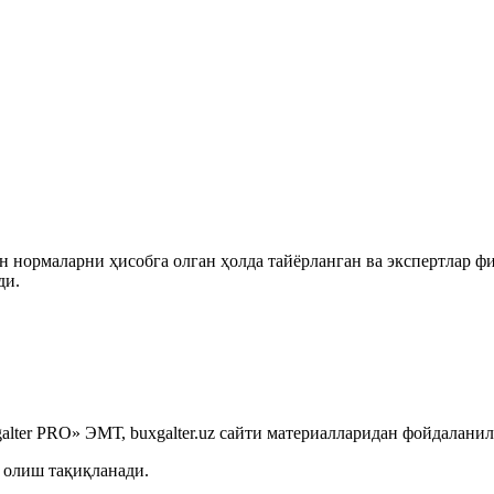
 нормаларни ҳисобга олган ҳолда тайёрланган ва экспертлар ф
ди.
lter PRO» ЭМТ, buxgalter.uz сайти материалларидан фойдаланил
 олиш тақиқланади.