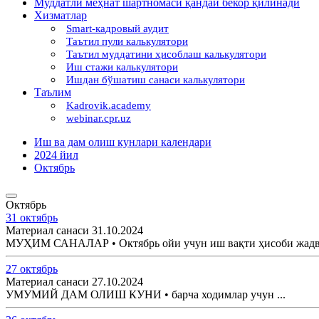
Муддатли меҳнат шартномаси қандай бекор қилинади
Хизматлар
Smart-кадровый аудит
Таътил пули калькулятори
Таътил муддатини ҳисоблаш калькулятори
Иш стажи калькулятори
Ишдан бўшатиш санаси калькулятори
Таълим
Kadrovik.academy
webinar.cpr.uz
Иш ва дам олиш кунлари календари
2024 йил
Октябрь
Октябрь
31 октябрь
Материал санаси 31.10.2024
МУҲИМ САНАЛАР • Октябрь ойи учун иш вақти ҳисоби жадва
27 октябрь
Материал санаси 27.10.2024
УМУМИЙ ДАМ ОЛИШ КУНИ • барча ходимлар учун ...