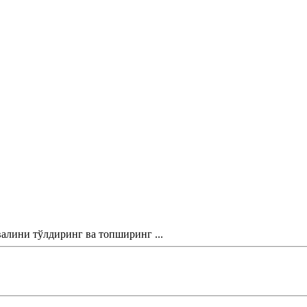
лини тўлдиринг ва топширинг ...