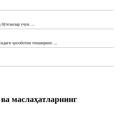
ўлганлар учун. ...
даги ҳисоботни топширинг. ...
 ва маслаҳатларнинг