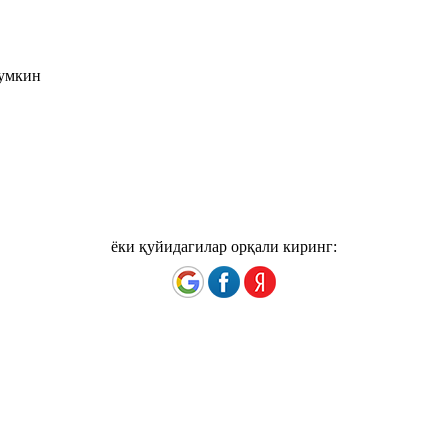
мумкин
ёки қуйидагилар орқали киринг: