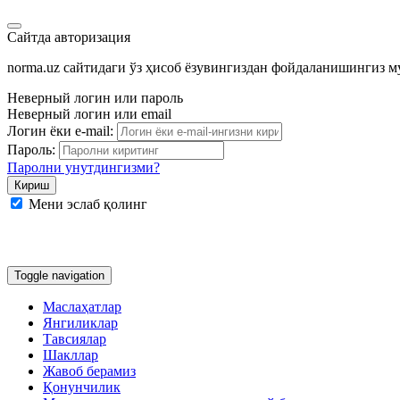
Сайтда авторизация
norma.uz сайтидаги ўз ҳисоб ёзувингиздан фойдаланишингиз 
Неверный логин или пароль
Неверный логин или email
Логин ёки e-mail:
Пароль:
Паролни унутдингизми?
Мени эслаб қолинг
Google
Facebook
Яндекс
Toggle navigation
Маслаҳатлар
Янгиликлар
Тавсиялар
Шакллар
Жавоб берамиз
Қонунчилик