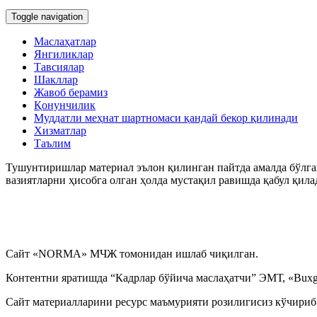
Toggle navigation
Маслаҳатлар
Янгиликлар
Тавсиялар
Шакллар
Жавоб берамиз
Қонунчилик
Муддатли меҳнат шартномаси қандай бекор қилинади
Хизматлар
Таълим
Тушунтиришлар материал эълон қилинган пайтда амалда бўлган
вазиятларни ҳисобга олган ҳолда мустақил равишда қабул қила
Сайт «NORMA» МЧЖ томонидан ишлаб чиқилган.
Контентни яратишда “Кадрлар бўйича маслаҳатчи” ЭМТ, «Buxga
Сайт материалларини ресурс маъмурияти розилигисиз кўчириб