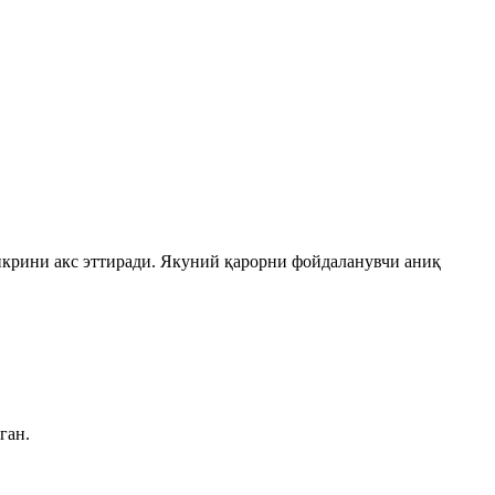
икрини акс эттиради. Якуний қарорни фойдаланувчи аниқ
ган.