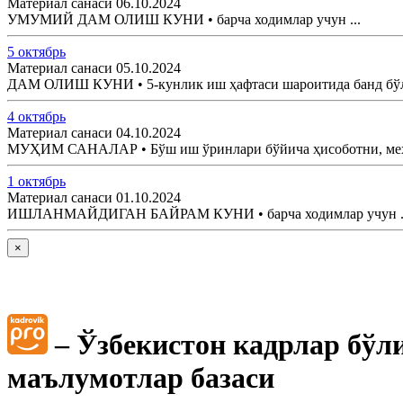
Материал санаси 06.10.2024
УМУМИЙ ДАМ ОЛИШ КУНИ • барча ходимлар учун ...
5 октябрь
Материал санаси 05.10.2024
ДАМ ОЛИШ КУНИ • 5-кунлик иш ҳафтаси шароитида банд бўлга
4 октябрь
Материал санаси 04.10.2024
МУҲИМ САНАЛАР • Бўш иш ўринлари бўйича ҳисоботни, меҳнат
1 октябрь
Материал санаси 01.10.2024
ИШЛАНМАЙДИГАН БАЙРАМ КУНИ • барча ходимлар учун .
×
– Ўзбекистон кадрлар бўл
маълумотлар базаси