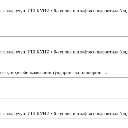
нлар учун. ИШ КУНИ • 6-кунлик иш ҳафтаси шароитида банд б
нлар учун. ИШ КУНИ • 6-кунлик иш ҳафтаси шароитида банд б
ақти ҳисоби жадвалини тўлдиринг ва топширинг ...
нлар учун. ИШ КУНИ • 6-кунлик иш ҳафтаси шароитида банд б