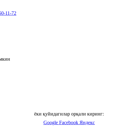
50-11-72
умкин
ёки қуйидагилар орқали киринг:
Google
Facebook
Яндекс