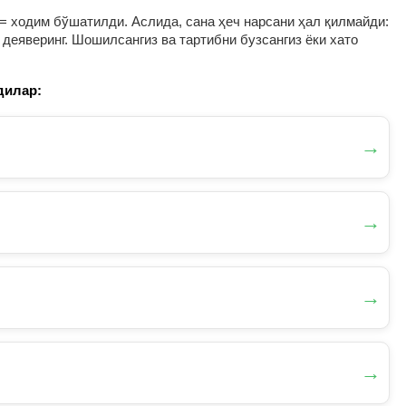
= ходим бўшатилди. Аслида, сана ҳеч нарсани ҳал қилмайди:
деяверинг. Шошилсангиз ва тартибни бузсангиз ёки хато
дилар:
→
→
→
→