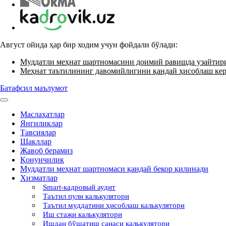
Август ойида ҳар бир ходим учун фойдали бўлади:
Муддатли меҳнат шартномасини доимий равишда узайти
Меҳнат таътилининг давомийлигини қандай ҳисоблаш ке
Батафсил маълумот
Маслаҳатлар
Янгиликлар
Тавсиялар
Шакллар
Жавоб берамиз
Қонунчилик
Муддатли меҳнат шартномаси қандай бекор қилинади
Хизматлар
Smart-кадровый аудит
Таътил пули калькулятори
Таътил муддатини ҳисоблаш калькулятори
Иш стажи калькулятори
Ишдан бўшатиш санаси калькулятори