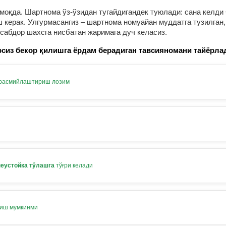
оқда. Шартнома ўз-ўзидан тугайдигандек туюлади: сана келди 
ерак. Улгурмасангиз – шартнома номуайан муддатга тузилган, 
нсабдор шахсга нисбатан жаримага дуч келасиз.
сиз бекор қилишга ёрдам берадиган тавсияномани тайёрла
 расмийлаштириш лозим
неустойка тўлашга
тўғри келади
лиш мумкинми