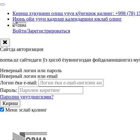
Кириш ҳуқуқини олиш учун қўнғироқ қилинг: +998 (78) 1
Июнь ойи учун кадрлар календарини юклаб олинг
Войти/Зарегистрироваться
Сайтда авторизация
norma.uz сайтидаги ўз ҳисоб ёзувингиздан фойдаланишингиз м
Неверный логин или пароль
Неверный логин или email
Логин ёки e-mail:
Пароль:
Паролни унутдингизми?
Мени эслаб қолинг