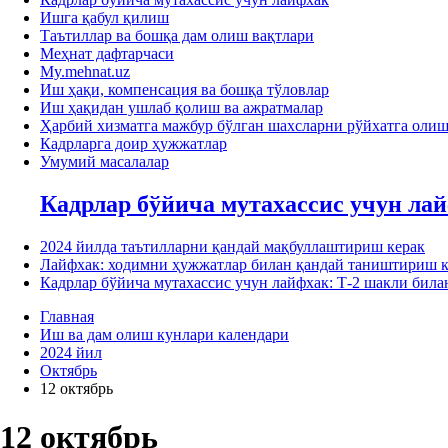
Ишга қабул қилиш
Таътиллар ва бошқа дам олиш вақтлари
Меҳнат дафтарчаси
My.mehnat.uz
Иш ҳақи, компенсация ва бошқа тўловлар
Иш ҳақидан ушлаб қолиш ва ажратмалар
Ҳарбий хизматга мажбур бўлган шахсларни рўйхатга оли
Кадрларга доир ҳужжатлар
Умумий масалалар
Кадрлар бўйича мутахассис учун ла
2024 йилда таътилларни қандай мақбуллаштириш керак
Лайфхак: ходимни ҳужжатлар билан қандай таништириш к
Кадрлар бўйича мутахассис учун лайфхак: Т-2 шакли би
Главная
Иш ва дам олиш кунлари календари
2024 йил
Октябрь
12 октябрь
12 октябрь