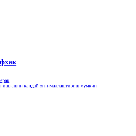
ш
йфхак
ерак
лан ишлашни қандай оптималлаштириш мумкин