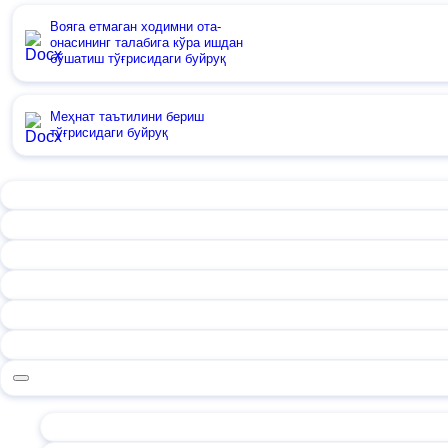
Вояга етмаган ходимни ота-
онасининг талабига кўра ишдан
бўшатиш тўғрисидаги буйруқ
Меҳнат таътилини бериш
тўғрисидаги буйруқ