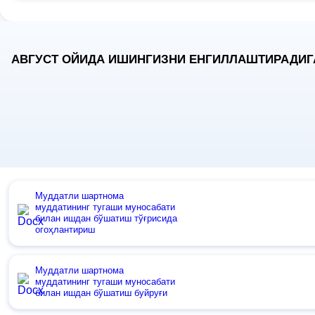
АВГУСТ ОЙИДА ИШИНГИЗНИ ЕНГИЛЛАШТИРАДИГ
Муддатли шартнома
муддатининг тугаши муносабати
билан ишдан бўшатиш тўғрисида
огоҳлантириш
Муддатли шартнома
муддатининг тугаши муносабати
билан ишдан бўшатиш буйруғи