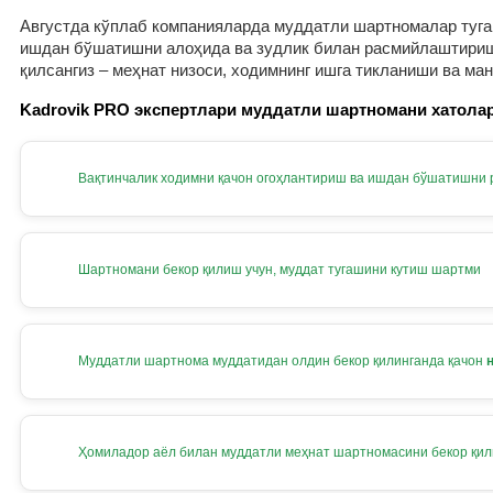
Августда кўплаб компанияларда муддатли шартномалар тугам
ишдан бўшатишни алоҳида ва зудлик билан расмийлаштириш к
қилсангиз – меҳнат низоси, ходимнинг ишга тикланиши ва ма
Kadrovik PRO экспертлари муддатли шартномани хатолар
Вақтинчалик ходимни қачон огоҳлантириш ва ишдан бўшатишни
Шартномани бекор қилиш учун, муддат тугашини кутиш шартми
Муддатли шартнома муддатидан олдин бекор қилинганда қачон
Ҳомиладор аёл билан муддатли меҳнат шартномасини бекор қи