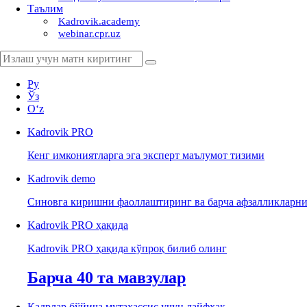
Таълим
Kadrovik.academy
webinar.cpr.uz
Ру
Ўз
Oʻz
Kadrovik
PRO
Кенг имкониятларга эга эксперт маълумот тизими
Kadrovik
demo
Синовга киришни фаоллаштиринг ва барча афзалликларни
Kadrovik PRO ҳақида
Kadrovik PRO ҳақида кўпроқ билиб олинг
Барча 40 та мавзулар
Кадрлар бўйича мутахассис учун лайфхак