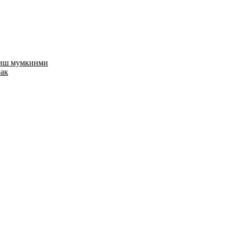
риш мумкинми
рак