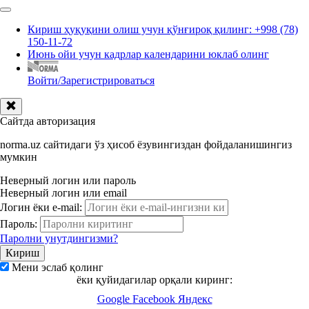
Кириш ҳуқуқини олиш учун қўнғироқ қилинг: +998 (78)
150-11-72
Июнь ойи учун кадрлар календарини юклаб олинг
Войти/Зарегистрироваться
Сайтда авторизация
norma.uz сайтидаги ўз ҳисоб ёзувингиздан фойдаланишингиз
мумкин
Неверный логин или пароль
Неверный логин или email
Логин ёки e-mail:
Пароль:
Паролни унутдингизми?
Мени эслаб қолинг
ёки қуйидагилар орқали киринг:
Google
Facebook
Яндекс