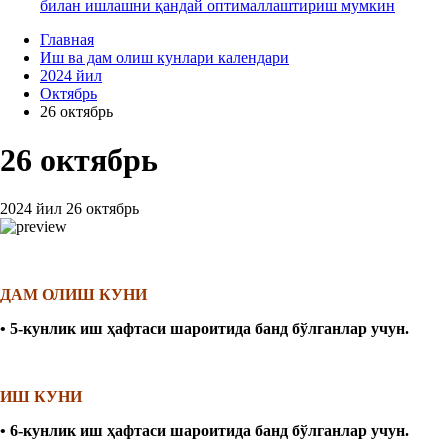
билан ишлашни қандай оптималлаштириш мумкин
Главная
Иш ва дам олиш кунлари календари
2024 йил
Октябрь
26 октябрь
26 октябрь
2024 йил 26 октябрь
ДАМ ОЛИШ КУНИ
• 5-кунлик иш ҳафтаси шароитида банд бўлганлар учун
.
ИШ КУНИ
• 6-кунлик иш ҳафтаси шароитида банд бўлганлар учун
.