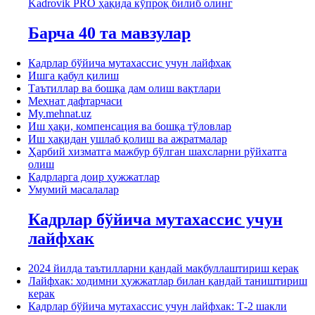
Kadrovik PRO ҳақида кўпроқ билиб олинг
Барча 40 та мавзулар
Кадрлар бўйича мутахассис учун лайфхак
Ишга қабул қилиш
Таътиллар ва бошқа дам олиш вақтлари
Меҳнат дафтарчаси
My.mehnat.uz
Иш ҳақи, компенсация ва бошқа тўловлар
Иш ҳақидан ушлаб қолиш ва ажратмалар
Ҳарбий хизматга мажбур бўлган шахсларни рўйхатга
олиш
Кадрларга доир ҳужжатлар
Умумий масалалар
Кадрлар бўйича мутахассис учун
лайфхак
2024 йилда таътилларни қандай мақбуллаштириш керак
Лайфхак: ходимни ҳужжатлар билан қандай таништириш
керак
Кадрлар бўйича мутахассис учун лайфхак: Т-2 шакли