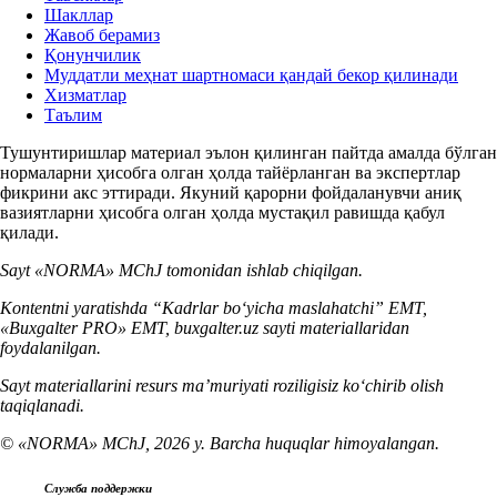
Шакллар
Жавоб берамиз
Қонунчилик
Муддатли меҳнат шартномаси қандай бекор қилинади
Хизматлар
Таълим
Тушунтиришлар материал эълон қилинган пайтда амалда бўлган
нормаларни ҳисобга олган ҳолда тайёрланган ва экспертлар
фикрини акс эттиради. Якуний қарорни фойдаланувчи аниқ
вазиятларни ҳисобга олган ҳолда мустақил равишда қабул
қилади.
Sayt «NORMA» MChJ tomonidan ishlab chiqilgan.
Kontentni yaratishda “Kadrlar boʻyicha maslahatchi” EMT,
«Buxgalter PRO» EMT, buxgalter.uz sayti materiallaridan
foydalanilgan.
Sayt materiallarini resurs ma’muriyati roziligisiz koʻchirib olish
taqiqlanadi.
© «NORMA» MChJ, 2026 y. Barcha huquqlar himoyalangan.
Служба поддержки