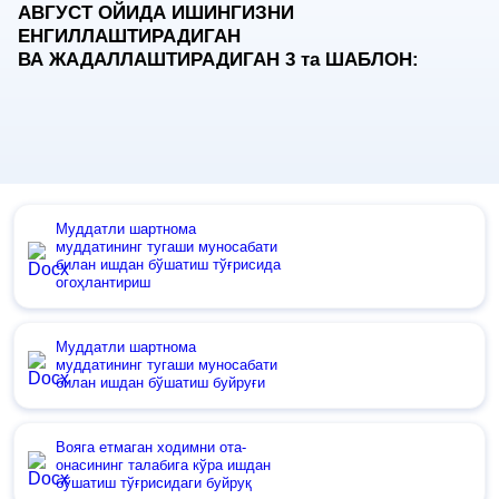
АВГУСТ ОЙИДА ИШИНГИЗНИ
ЕНГИЛЛАШТИРАДИГАН
ВА ЖАДАЛЛАШТИРАДИГАН 3
та
ШАБЛОН:
Муддатли шартнома
муддатининг тугаши муносабати
билан ишдан бўшатиш тўғрисида
огоҳлантириш
Муддатли шартнома
муддатининг тугаши муносабати
билан ишдан бўшатиш буйруғи
Вояга етмаган ходимни ота-
онасининг талабига кўра ишдан
бўшатиш тўғрисидаги буйруқ