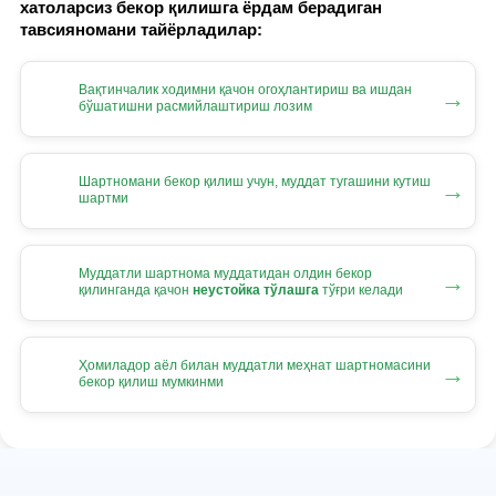
хатоларсиз бекор қилишга ёрдам берадиган
тавсияномани тайёрладилар:
Вақтинчалик ходимни қачон огоҳлантириш ва ишдан
→
бўшатишни расмийлаштириш лозим
Шартномани бекор қилиш учун, муддат тугашини кутиш
→
шартми
Муддатли шартнома муддатидан олдин бекор
→
қилинганда қачон
неустойка тўлашга
тўғри келади
Ҳомиладор аёл билан муддатли меҳнат шартномасини
→
бекор қилиш мумкинми