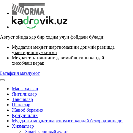
Август ойида ҳар бир ходим учун фойдали бўлади:
Муддатли меҳнат шартномасини доимий равишда
узайтириш мумкинми
Меҳнат таътилининг давомийлигини қандай
ҳисоблаш керак
Батафсил маълумот
Маслаҳатлар
Янгиликлар
Тавсиялар
Шакллар
Жавоб берамиз
Қонунчилик
Муддатли меҳнат шартномаси қандай бекор қилинади
Хизматлар
Smart-кадровый аудит