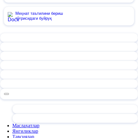
Меҳнат таътилини бериш
тўғрисидаги буйруқ
Маслаҳатлар
Янгиликлар
Тавсиялар