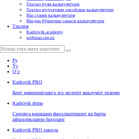
Таътил пули калькулятори
Таътил муддатини ҳисоблаш калькулятори
Иш стажи калькулятори
Ишдан бўшатиш санаси калькулятори
Таълим
Kadrovik.academy
webinar.cpr.uz
Ру
Ўз
Oʻz
Kadrovik
PRO
Кенг имкониятларга эга эксперт маълумот тизими
Kadrovik
demo
Синовга киришни фаоллаштиринг ва барча
афзалликларни баҳоланг
Kadrovik PRO ҳақида