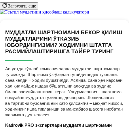
Загрузить еще
МУДДАТЛИ ШАРТНОМАНИ БЕКОР ҚИЛИШ
МУДДАТЛАРИНИ ЎТКАЗИБ
ЮБОРДИНГИЗМИ? ХОДИМНИ ШТАТГА
РАСМИЙЛАШТИРИШГА ТАЙЁР ТУРИНГ
Августда кўплаб компанияларда муддатли шартномалар
тугамоқда. Шартнома ўз-ўзидан тугайдигандек туюлади:
сана келди = ходим бўшатилди. Аслида, сана ҳеч нарсани
ҳал қилмайди: ишдан бўшатишни алоҳида ва зудлик
билан расмийлаштириш керак. Улгурмасангиз – шартнома
номуайан муддатга тузилган, деяверинг. Шошилсангиз
ва тартибни бузсангиз ёки хато қилсангиз – меҳнат низоси,
ходимнинг ишга тикланиши ва мансабдор шахсга нисбатан
жаримага дуч келасиз.
Kadrovik PRO экспертлари муддатли шартномани