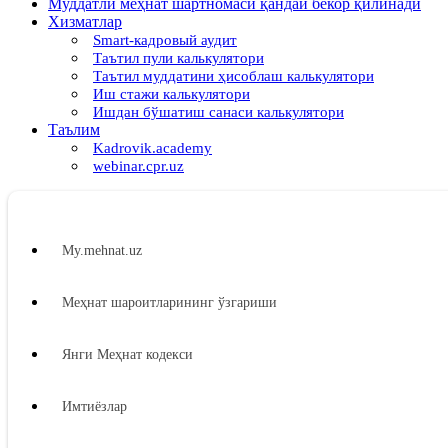
Муддатли меҳнат шартномаси қандай бекор қилинади
Хизматлар
Smart-кадровый аудит
Таътил пули калькулятори
Таътил муддатини ҳисоблаш калькулятори
Иш стажи калькулятори
Ишдан бўшатиш санаси калькулятори
Таълим
Kadrovik.academy
webinar.cpr.uz
My.mehnat.uz
Меҳнат шароитларининг ўзгариши
Янги Меҳнат кодекси
Имтиёзлар