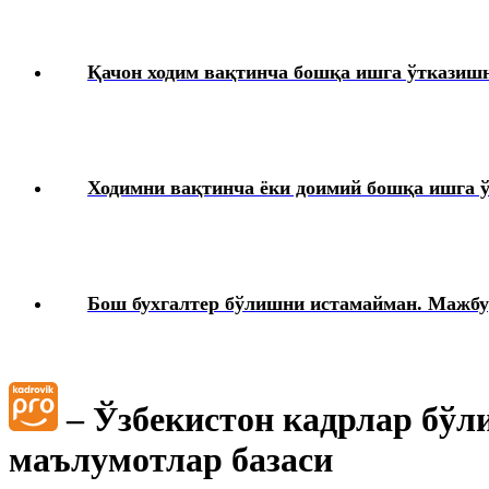
Қачон ходим вақтинча бошқа ишга ўтказиш
Ходимни вақтинча ёки доимий бошқа ишга 
Бош бухгалтер бўлишни истамайман. Мажб
– Ўзбекистон кадрлар бўл
маълумотлар базаси