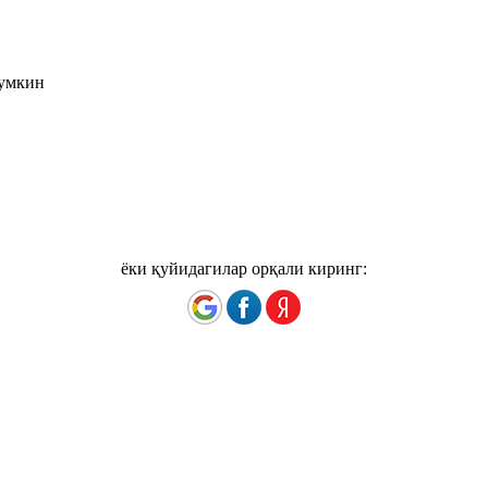
мумкин
ёки қуйидагилар орқали киринг: