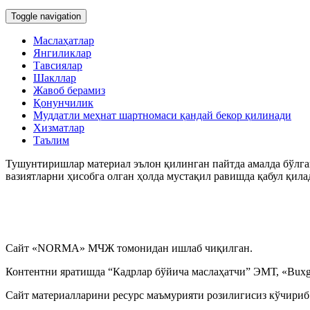
Toggle navigation
Маслаҳатлар
Янгиликлар
Тавсиялар
Шакллар
Жавоб берамиз
Қонунчилик
Муддатли меҳнат шартномаси қандай бекор қилинади
Хизматлар
Таълим
Тушунтиришлар материал эълон қилинган пайтда амалда бўлган
вазиятларни ҳисобга олган ҳолда мустақил равишда қабул қила
Сайт «NORMA» МЧЖ томонидан ишлаб чиқилган.
Контентни яратишда “Кадрлар бўйича маслаҳатчи” ЭМТ, «Buxga
Сайт материалларини ресурс маъмурияти розилигисиз кўчириб