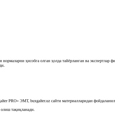
 нормаларни ҳисобга олган ҳолда тайёрланган ва экспертлар ф
ди.
lter PRO» ЭМТ, buxgalter.uz сайти материалларидан фойдаланил
 олиш тақиқланади.