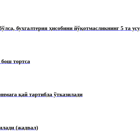
бўлса, бухгалтерия ҳисобини йўқотмасликнинг 5 та ус
 бош тортса
инмага қай тартибда ўтказилади
лади (жадвал)