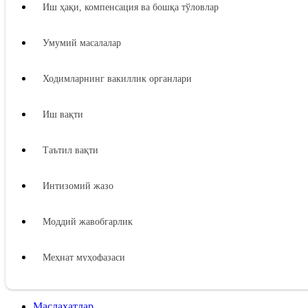
Иш ҳақи, компенсация ва бошқа тўловлар
Умумий масалалар
Ходимларнинг вакиллик органлари
Иш вақти
Таътил вақти
Интизомий жазо
Моддий жавобгарлик
Меҳнат муҳофазаси
Ижтимоий таъминот
Маслаҳатлар