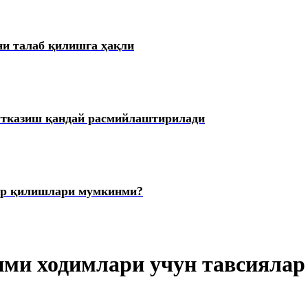
ни талаб қилишга ҳақли
ўтказиш қандай расмийлаштирилади
ур қилишлари мумкинми?
ими ходимлари учун тавсиялар