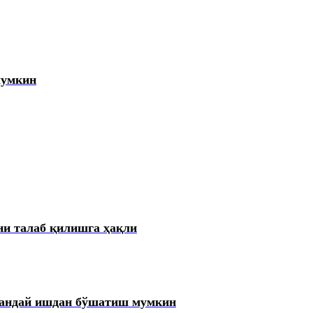
мумкин
ни талаб қилишга ҳақли
қандай ишдан бўшатиш мумкин