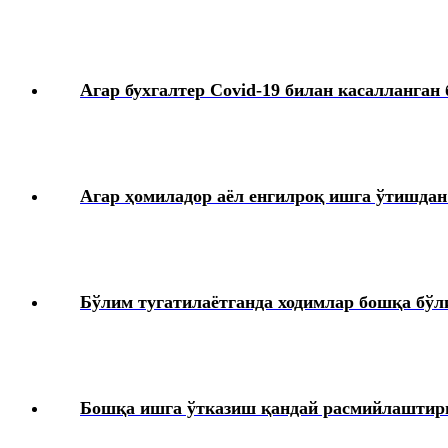
Кадрларга доир ҳужжатлар
Агар бухгалтер Covid-19 билан касалланган 
Карантин
Меҳнат дафтарчаси
Агар ҳомиладор аёл енгилроқ ишга ўтишдан
Меҳнат низолари
Якка тартибдаги тадбиркор
Бўлим тугатилаётганда ходимлар бошқа бўл
ЯММТ
Ҳарбий хизматга мажбурларни рўйхатга олиш
Бошқа ишга ўтказиш қандай расмийлаштири