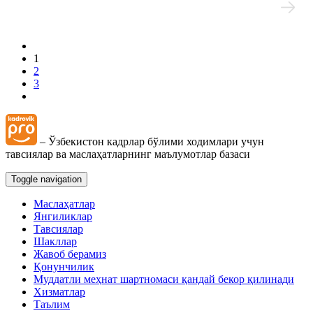
1
2
3
– Ўзбекистон кадрлар бўлими ходимлари учун
тавсиялар ва маслаҳатларнинг маълумотлар базаси
Toggle navigation
Маслаҳатлар
Янгиликлар
Тавсиялар
Шакллар
Жавоб берамиз
Қонунчилик
Муддатли меҳнат шартномаси қандай бекор қилинади
Хизматлар
Таълим