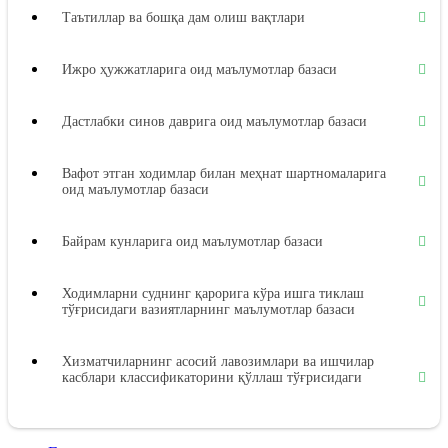
Таътиллар ва бошқа дам олиш вақтлари
Ижро ҳужжатларига оид маълумотлар базаси
Дастлабки синов даврига оид маълумотлар базаси
Вафот этган ходимлар билан меҳнат шартномаларига
оид маълумотлар базаси
Байрам кунларига оид маълумотлар базаси
Ходимларни суднинг қарорига кўра ишга тиклаш
тўғрисидаги вазиятларнинг маълумотлар базаси
Хизматчиларнинг асосий лавозимлари ва ишчилар
касблари классификаторини қўллаш тўғрисидаги
вазиятларнинг маълумотлар базаси
Меҳнат дафтарчалари бланкаларини расмийлаштириш