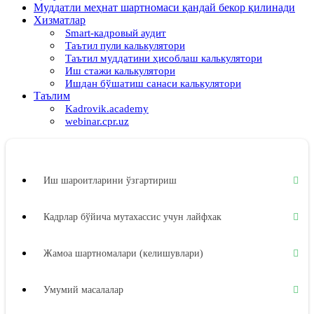
Муддатли меҳнат шартномаси қандай бекор қилинади
Хизматлар
Smart-кадровый аудит
Таътил пули калькулятори
Таътил муддатини ҳисоблаш калькулятори
Иш стажи калькулятори
Ишдан бўшатиш санаси калькулятори
Таълим
Kadrovik.academy
webinar.cpr.uz
Иш шароитларини ўзгартириш
Кадрлар бўйича мутахассис учун лайфхак
Жамоа шартномалари (келишувлари)
Умумий масалалар