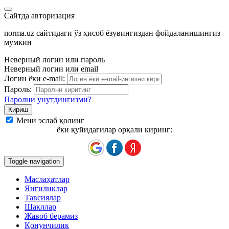
Сайтда авторизация
norma.uz сайтидаги ўз ҳисоб ёзувингиздан фойдаланишингиз
мумкин
Неверный логин или пароль
Неверный логин или email
Логин ёки e-mail:
Пароль:
Паролни унутдингизми?
Мени эслаб қолинг
ёки қуйидагилар орқали киринг:
Toggle navigation
Маслаҳатлар
Янгиликлар
Тавсиялар
Шакллар
Жавоб берамиз
Қонунчилик