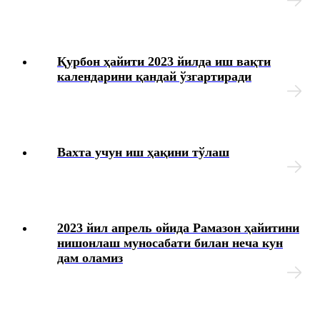
Меҳнат шароитларининг ўзгариши
Ходимларни аттестациядан ўтказиш
Қурбон ҳайити 2023 йилда иш вақти
календарини қандай ўзгартиради
Коллектив шартномалар
Меҳнат муҳофазаси
Вахта учун иш ҳақини тўлаш
Интизомий жазо
Моддий жавобгарлик
2023 йил апрель ойида Рамазон ҳайитини
Иш берувчининг хатолари ва уларни тузатиш усуллари
нишонлаш муносабати билан неча кун
дам оламиз
Ҳарбий хизматга мажбур бўлган шахсларни рўйхатга
олиш
Кадрларга доир ҳужжатлар