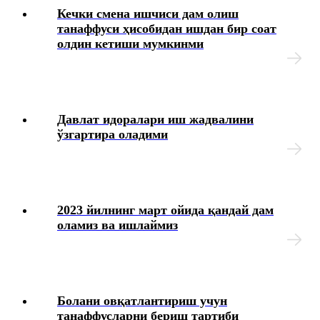
Кечки смена ишчиси дам олиш
танаффуси ҳисобидан ишдан бир соат
Меҳнат муносабатларининг индивидуал
шаклларининг хусусиятлари
олдин кетиши мумкинми
Амалиёт ва стажировка
Ижтимоий таъминот
Давлат идоралари иш жадвалини
ўзгартира оладими
Иш берувчи томонидан йўл қўйиладиган хатолар ва
уларни тузатиш тартиби
Меҳнат дафтарчаси
2023 йилнинг март ойида қандай дам
оламиз ва ишлаймиз
Меҳнат шартномаси
HR-менежмент
Болани овқатлантириш учун
Янги таҳрирдаги Меҳнат кодекси
танаффусларни бериш тартиби