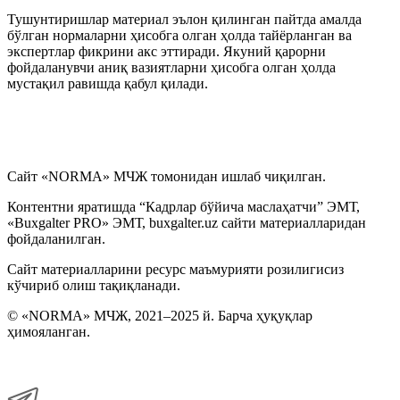
Тушунтиришлар материал эълон қилинган пайтда амалда
бўлган нормаларни ҳисобга олган ҳолда тайёрланган ва
экспертлар фикрини акс эттиради. Якуний қарорни
фойдаланувчи аниқ вазиятларни ҳисобга олган ҳолда
мустақил равишда қабул қилади.
Сайт «NORMA» МЧЖ томонидан ишлаб чиқилган.
Контентни яратишда “Кадрлар бўйича маслаҳатчи” ЭМТ,
«Buxgalter PRO» ЭМТ, buxgalter.uz сайти материалларидан
фойдаланилган.
Сайт материалларини ресурс маъмурияти розилигисиз
кўчириб олиш тақиқланади.
© «NORMA» МЧЖ, 2021–2025 й. Барча ҳуқуқлар
ҳимояланган.