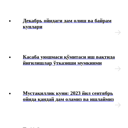
My.mehnat.uz
Декабрь ойидаги дам олиш ва байрам
кунлари
Иш хақи сақланмаган холда бериладиган таътилни
расмийлаштириш тўғрисидаги вазиятларнинг
маълумотлар базаси
Иш ҳақидан ушлаб қолиш ва ажратмалар
Касаба уюшмаси қўмитаси иш вақтида
йиғилишлар ўтказиши мумкинми
Йиллик меҳнат таътилини беришни рад этиш
тўғрисидаги вазиятларнинг маълумотлар базаси
Суд амалиёти ва меҳнат низолари
Мустақиллик куни: 2023 йил сентябрь
ойида қандай дам оламиз ва ишлаймиз
Қалбаки меҳнат дафтарчалари, шунингдек меҳнат
дафтарчаларининг иккита бланкасининг аниқланиши
тўғрисидаги вазиятларнинг маълумотлар базаси
Иш ҳақи, компенсация ва бошқа тўловлар