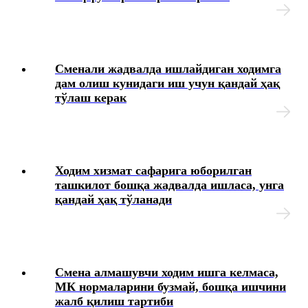
Сменали жадвалда ишлайдиган ходимга
дам олиш кунидаги иш учун қандай ҳақ
тўлаш керак
Ходим хизмат сафарига юборилган
ташкилот бошқа жадвалда ишласа, унга
қандай ҳақ тўланади
Смена алмашувчи ходим ишга келмаса,
МК нормаларини бузмай, бошқа ишчини
жалб қилиш тартиби