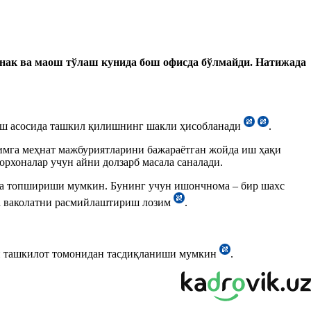
ўнак ва маош тўлаш кунида бош офисда бўлмайди. Натижада
ниш асосида ташкил қилишнинг шакли ҳисобланади
.
димга меҳнат мажбуриятларини бажараётган жойда иш ҳақи
хоналар учун айни долзарб масала саналади.
га топшириши мумкин. Бунинг учун ишончнома – бир шахс
ма ваколатни расмийлаштириш лозим
.
ан ташкилот томонидан тасдиқланиши мумкин
.