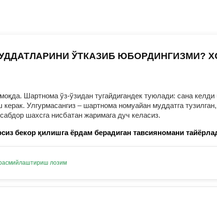
УДДАТЛАРИНИ ЎТКАЗИБ ЮБОРДИНГИЗМИ? 
оқда. Шартнома ўз-ўзидан тугайдигандек туюлади: сана келди 
ерак. Улгурмасангиз – шартнома номуайан муддатга тузилган, 
нсабдор шахсга нисбатан жаримага дуч келасиз.
сиз бекор қилишга ёрдам берадиган тавсияномани тайёрла
 расмийлаштириш лозим