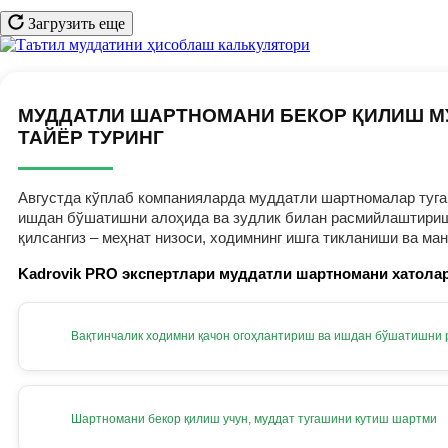
Загрузить еще
МУДДАТЛИ ШАРТНОМАНИ БЕКОР ҚИЛИШ М
ТАЙЁР ТУРИНГ
Августда кўплаб компанияларда муддатли шартномалар тугам
ишдан бўшатишни алоҳида ва зудлик билан расмийлаштириш к
қилсангиз – меҳнат низоси, ходимнинг ишга тикланиши ва ма
Kadrovik PRO экспертлари муддатли шартномани хатолар
Вақтинчалик ходимни қачон огоҳлантириш ва ишдан бўшатишни
Шартномани бекор қилиш учун, муддат тугашини кутиш шартми