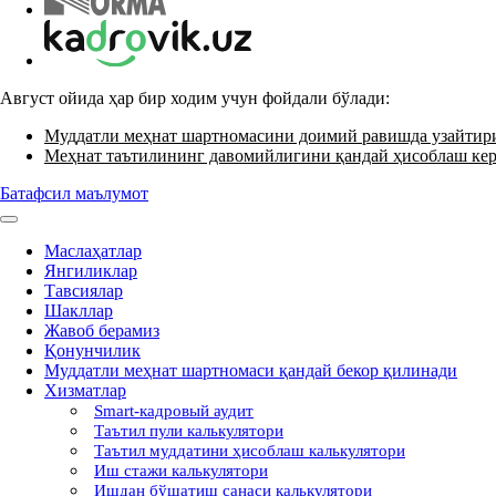
Август ойида ҳар бир ходим учун фойдали бўлади:
Муддатли меҳнат шартномасини доимий равишда узайти
Меҳнат таътилининг давомийлигини қандай ҳисоблаш ке
Батафсил маълумот
Маслаҳатлар
Янгиликлар
Тавсиялар
Шакллар
Жавоб берамиз
Қонунчилик
Муддатли меҳнат шартномаси қандай бекор қилинади
Хизматлар
Smart-кадровый аудит
Таътил пули калькулятори
Таътил муддатини ҳисоблаш калькулятори
Иш стажи калькулятори
Ишдан бўшатиш санаси калькулятори