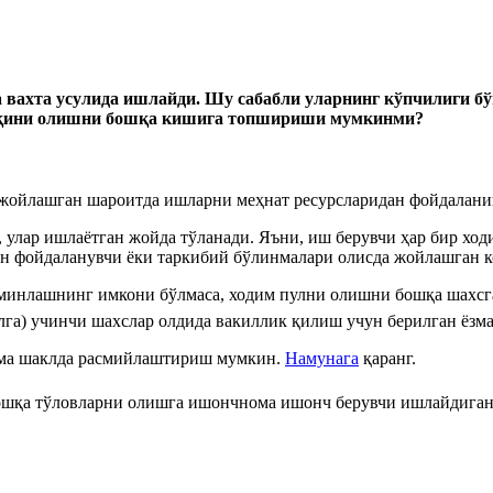
 вахта усулида ишлайди. Шу сабабли уларнинг кўпчилиги б
ҳақини олишни бошқа кишига топшириши мумкинми?
да жойлашган шароитда ишларни меҳнат ресурсларидан фойдала
, улар ишлаётган жойда тўланади. Яъни, иш берувчи ҳар бир хо
 фойдаланувчи ёки таркибий бўлинмалари олисда жойлашган кор
ъминлашнинг имкони бўлмаса, ходим пулни олишни бошқа шахс
лга) учинчи шахслар олдида вакиллик қилиш учун берилган ёз
зма шаклда расмийлаштириш мумкин.
Намунага
қаранг.
 бошқа тўловларни олишга ишончнома ишонч берувчи ишлайдиг