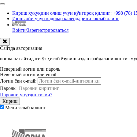
Кириш ҳуқуқини олиш учун қўнғироқ қилинг: +998 (78) 1
Июнь ойи учун кадрлар календарини юклаб олинг
Войти/Зарегистрироваться
Сайтда авторизация
norma.uz сайтидаги ўз ҳисоб ёзувингиздан фойдаланишингиз м
Неверный логин или пароль
Неверный логин или email
Логин ёки e-mail:
Пароль:
Паролни унутдингизми?
Мени эслаб қолинг