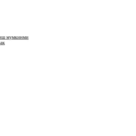
риш мумкинми
рак