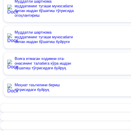
Муддатли шартнома
муддатининг тугаши муносабати
билан ишдан бўшатиш тўғрисида
огоҳлантириш
Муддатли шартнома
муддатининг тугаши муносабати
билан ишдан бўшатиш буйруғи
Вояга етмаган ходимни ота-
онасининг талабига кўра ишдан
бўшатиш тўғрисидаги буйруқ
Меҳнат таътилини бериш
тўғрисидаги буйруқ