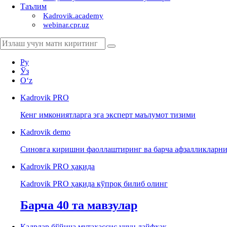
Таълим
Kadrovik.academy
webinar.cpr.uz
Ру
Ўз
Oʻz
Kadrovik
PRO
Кенг имкониятларга эга эксперт маълумот тизими
Kadrovik
demo
Синовга киришни фаоллаштиринг ва барча афзалликларни
Kadrovik PRO ҳақида
Kadrovik PRO ҳақида кўпроқ билиб олинг
Барча 40 та мавзулар
Кадрлар бўйича мутахассис учун лайфхак