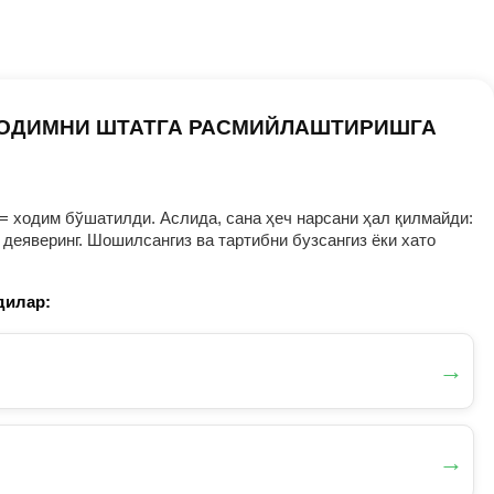
ХОДИМНИ ШТАТГА РАСМИЙЛАШТИРИШГА
= ходим бўшатилди. Аслида, сана ҳеч нарсани ҳал қилмайди:
деяверинг. Шошилсангиз ва тартибни бузсангиз ёки хато
дилар:
→
→