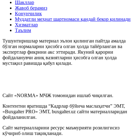
Шакллар
Жавоб берамиз
Меҳнат муносабатларининг индивидуал
Қонунчилик
шаклларининг хусусиятлари
Муддатли меҳнат шартномаси қандай бекор қилинади
Хизматлар
Таълим
Амалиёт ва стажировка
Тушунтиришлар материал эълон қилинган пайтда амалда
бўлган нормаларни ҳисобга олган ҳолда тайёрланган ва
Ижтимоий таъминот
экспертлар фикрини акс эттиради. Якуний қарорни
фойдаланувчи аниқ вазиятларни ҳисобга олган ҳолда
мустақил равишда қабул қилади.
Иш берувчи томонидан йўл қўйиладиган хатолар ва
уларни тузатиш тартиби
Меҳнат дафтарчаси
Сайт «NORMA» МЧЖ томонидан ишлаб чиқилган.
Меҳнат шартномаси
Контентни яратишда “Кадрлар бўйича маслаҳатчи” ЭМТ,
«Buxgalter PRO» ЭМТ, buxgalter.uz сайти материалларидан
фойдаланилган.
HR-менежмент
Сайт материалларини ресурс маъмурияти розилигисиз
кўчириб олиш тақиқланади.
Янги таҳрирдаги Меҳнат кодекси