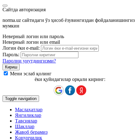
Сайтда авторизация
norma.uz сайтидаги ўз ҳисоб ёзувингиздан фойдаланишингиз
мумкин
Неверный логин или пароль
Неверный логин или email
Логин ёки e-mail:
Пароль:
Паролни унутдингизми?
Мени эслаб қолинг
ёки қуйидагилар орқали киринг:
Toggle navigation
Маслаҳатлар
Янгиликлар
Тавсиялар
Шакллар
Жавоб берамиз
Қонунчилик