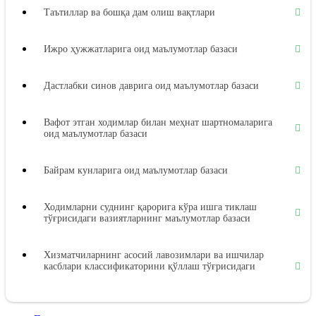
Таътиллар ва бошқа дам олиш вақтлари
Ижро ҳужжатларига оид маълумотлар базаси
Дастлабки синов даврига оид маълумотлар базаси
Вафот этган ходимлар билан меҳнат шартномаларига
оид маълумотлар базаси
Байрам кунларига оид маълумотлар базаси
Ходимларни суднинг қарорига кўра ишга тиклаш
тўғрисидаги вазиятларнинг маълумотлар базаси
Хизматчиларнинг асосий лавозимлари ва ишчилар
касблари классификаторини қўллаш тўғрисидаги
вазиятларнинг маълумотлар базаси
Меҳнат дафтарчалари бланкаларини расмийлаштириш