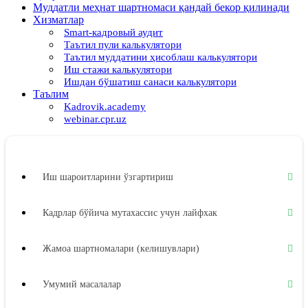
Муддатли меҳнат шартномаси қандай бекор қилинади
Хизматлар
Smart-кадровый аудит
Таътил пули калькулятори
Таътил муддатини ҳисоблаш калькулятори
Иш стажи калькулятори
Ишдан бўшатиш санаси калькулятори
Таълим
Kadrovik.academy
webinar.cpr.uz
Иш шароитларини ўзгартириш
Кадрлар бўйича мутахассис учун лайфхак
Жамоа шартномалари (келишувлари)
Умумий масалалар