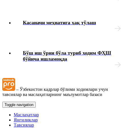
Меҳнат шароитларининг ўзгариши
Ходимларни аттестациядан ўтказиш
Касаначи меҳнатига ҳақ тўлаш
Коллектив шартномалар
Меҳнат муҳофазаси
Бўш иш ўрни бўла туриб ходим ФҲШ
бўйича ишламоқда
Интизомий жазо
Моддий жавобгарлик
– Ўзбекистон кадрлар бўлими ходимлари учун
Иш берувчининг хатолари ва уларни тузатиш усуллари
тавсиялар ва маслаҳатларнинг маълумотлар базаси
Toggle navigation
Ҳарбий хизматга мажбур бўлган шахсларни рўйхатга
олиш
Маслаҳатлар
Янгиликлар
Тавсиялар
Кадрларга доир ҳужжатлар