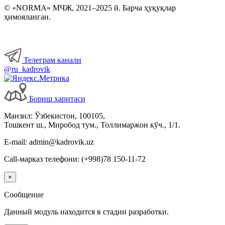
© «NORMA» МЧЖ, 2021–2025 й. Барча ҳуқуқлар
ҳимояланган.
Телеграм канали
@ru_kadrovik
Бориш харитаси
Манзил: Ўзбекистон, 100105,
Тошкент ш., Миробод тум., Толлимаржон кўч., 1/1.
E-mail: admin@kadrovik.uz
Call-марказ телефони: (+998)78 150-11-72
×
Сообщение
Данный модуль находится в стадии разработки.