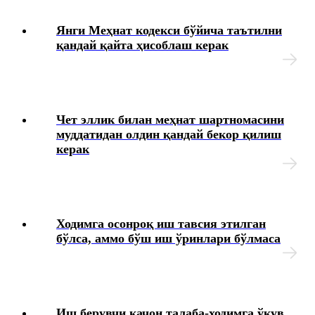
Меҳнат шароитларининг ўзгариши
Янги Меҳнат кодекси бўйича таътилни
Ходимларни аттестациядан ўтказиш
қандай қайта ҳисоблаш керак
Коллектив шартномалар
Меҳнат муҳофазаси
Чет эллик билан меҳнат шартномасини
муддатидан олдин қандай бекор қилиш
керак
Интизомий жазо
Моддий жавобгарлик
Ходимга осонроқ иш тавсия этилган
Иш берувчининг хатолари ва уларни тузатиш усуллари
бўлса, аммо бўш иш ўринлари бўлмаса
Ҳарбий хизматга мажбур бўлган шахсларни рўйхатга
олиш
Кадрларга доир ҳужжатлар
Иш берувчи қачон талаба-ходимга ўқув