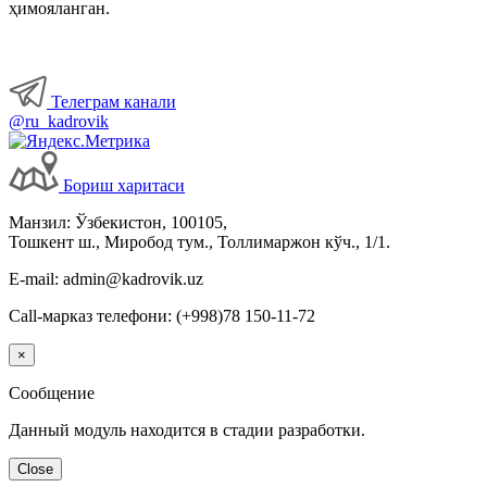
ҳимояланган.
Телеграм канали
@ru_kadrovik
Бориш харитаси
Манзил: Ўзбекистон, 100105,
Тошкент ш., Миробод тум., Толлимаржон кўч., 1/1.
E-mail: admin@kadrovik.uz
Call-марказ телефони: (+998)78 150-11-72
×
Сообщение
Данный модуль находится в стадии разработки.
Close