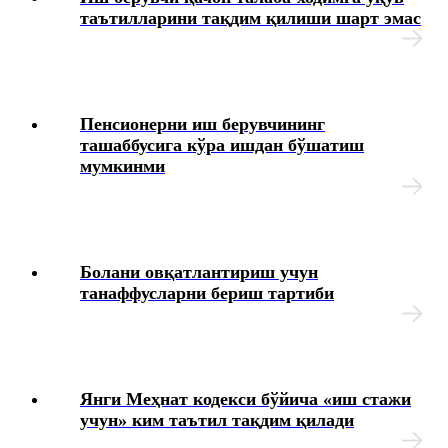
таътилларини тақдим қилиши шарт эмас
Меҳнат муносабатларининг индивидуал
шаклларининг хусусиятлари
Амалиёт ва стажировка
Пенсионерни иш берувчининг
ташаббусига кўра ишдан бўшатиш
Ижтимоий таъминот
мумкинми
Иш берувчи томонидан йўл қўйиладиган хатолар ва
уларни тузатиш тартиби
Болани овқатлантириш учун
Меҳнат дафтарчаси
танаффусларни бериш тартиби
Меҳнат шартномаси
HR-менежмент
Янги Меҳнат кодекси бўйича «иш стажи
учун» ким таътил тақдим қилади
Янги таҳрирдаги Меҳнат кодекси