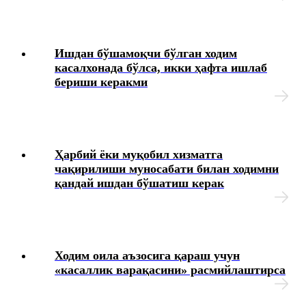
Ишдан бўшамоқчи бўлган ходим
касалхонада бўлса, икки ҳафта ишлаб
бериши керакми
Ҳарбий ёки муқобил хизматга
чақирилиши муносабати билан ходимни
қандай ишдан бўшатиш керак
Ходим оила аъзосига қараш учун
«касаллик варақасини» расмийлаштирса