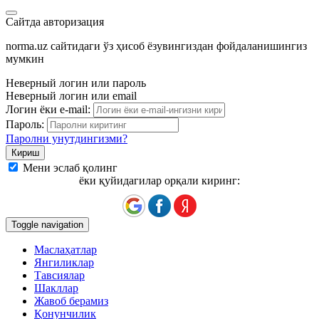
Сайтда авторизация
norma.uz сайтидаги ўз ҳисоб ёзувингиздан фойдаланишингиз
мумкин
Неверный логин или пароль
Неверный логин или email
Логин ёки e-mail:
Пароль:
Паролни унутдингизми?
Мени эслаб қолинг
ёки қуйидагилар орқали киринг:
Toggle navigation
Маслаҳатлар
Янгиликлар
Тавсиялар
Шакллар
Жавоб берамиз
Қонунчилик