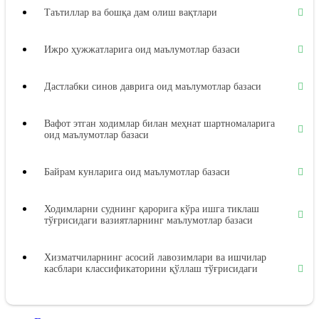
Таътиллар ва бошқа дам олиш вақтлари
Ижро ҳужжатларига оид маълумотлар базаси
Дастлабки синов даврига оид маълумотлар базаси
Вафот этган ходимлар билан меҳнат шартномаларига
оид маълумотлар базаси
Байрам кунларига оид маълумотлар базаси
Ходимларни суднинг қарорига кўра ишга тиклаш
тўғрисидаги вазиятларнинг маълумотлар базаси
Хизматчиларнинг асосий лавозимлари ва ишчилар
касблари классификаторини қўллаш тўғрисидаги
вазиятларнинг маълумотлар базаси
Меҳнат дафтарчалари бланкаларини расмийлаштириш