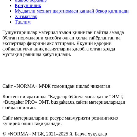
Қонунчилик
Муддатли меҳнат шартномаси қандай бекор қилинади
Хизматлар
Таълим
Тушунтиришлар материал эълон қилинган пайтда амалда
бўлган нормаларни ҳисобга олган ҳолда тайёрланган ва
экспертлар фикрини акс эттиради. Якуний қарорни
фойдаланувчи аниқ вазиятларни ҳисобга олган ҳолда
мустақил равишда қабул қилади.
Сайт «NORMA» МЧЖ томонидан ишлаб чиқилган.
Контентни яратишда “Кадрлар бўйича маслаҳатчи” ЭМТ,
«Buxgalter PRO» ЭМТ, buxgalter.uz сайти материалларидан
фойдаланилган.
Сайт материалларини ресурс маъмурияти розилигисиз
кўчириб олиш тақиқланади.
© «NORMA» МЧЖ, 2021–2025 й. Барча ҳуқуқлар