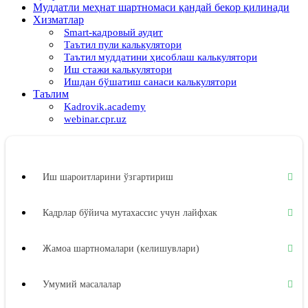
Муддатли меҳнат шартномаси қандай бекор қилинади
Хизматлар
Smart-кадровый аудит
Таътил пули калькулятори
Таътил муддатини ҳисоблаш калькулятори
Иш стажи калькулятори
Ишдан бўшатиш санаси калькулятори
Таълим
Kadrovik.academy
webinar.cpr.uz
Иш шароитларини ўзгартириш
Кадрлар бўйича мутахассис учун лайфхак
Жамоа шартномалари (келишувлари)
Умумий масалалар