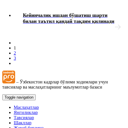
Кейинчалик ишдан бўшатиш шарти
билан таътил қандай тақдим қилинади
1
2
3
– Ўзбекистон кадрлар бўлими ходимлари учун
тавсиялар ва маслаҳатларнинг маълумотлар базаси
Toggle navigation
Маслаҳатлар
Янгиликлар
Тавсиялар
Шакллар
Жавоб берамиз