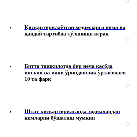
Бошқа ишга ўтиш, ўриндошлик
Қисқартирилаётган ходимларга нима ва
Меҳнат шароитларининг ўзгариши
қандай тартибда тўланиши керак
Иш вақти
Меҳнат шартномасини бекор қилиш
Битта ташкилотда бир неча касбда
ишлаш ва ички ўриндошлик ўртасидаги
Имтиёзлар
10 та фарқ
Ходимларнинг ижтимоий таъминоти
Хизмат сафарлари
Штат қисқартирилганда ходимлардан
кимларни бўшатиш мумкин
Ишга қабул қилиш