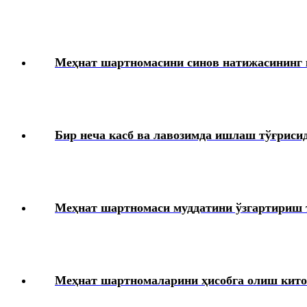
Меҳнат шартномасини синов натижасининг қ
Бир неча касб ва лавозимда ишлаш тўғрис
Меҳнат шартномаси муддатини ўзгартириш 
Меҳнат шартномаларини ҳисобга олиш кит