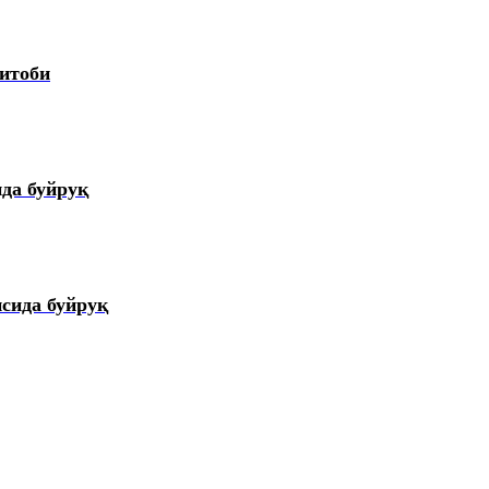
итоби
да буйруқ
сида буйруқ