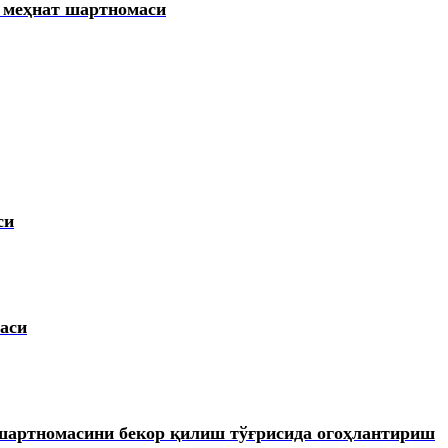
 меҳнат шартномаси
си
аси
 шартномасини бекор қилиш тўғрисида огоҳлантириш