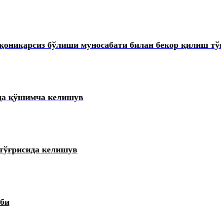
ониқарсиз бўлиши муносабати билан бекор қилиш тў
ида қўшимча келишув
тўғрисида келишув
оби