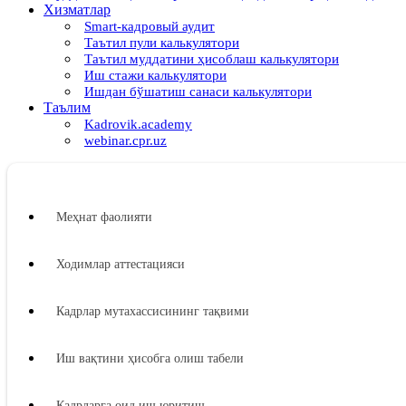
Хизматлар
Smart-кадровый аудит
Таътил пули калькулятори
Таътил муддатини ҳисоблаш калькулятори
Иш стажи калькулятори
Ишдан бўшатиш санаси калькулятори
Таълим
Kadrovik.academy
webinar.cpr.uz
Меҳнат фаолияти
Ходимлар аттестацияси
Кадрлар мутахассисининг тақвими
Иш вақтини ҳисобга олиш табели
Кадрларга оид иш юритиш