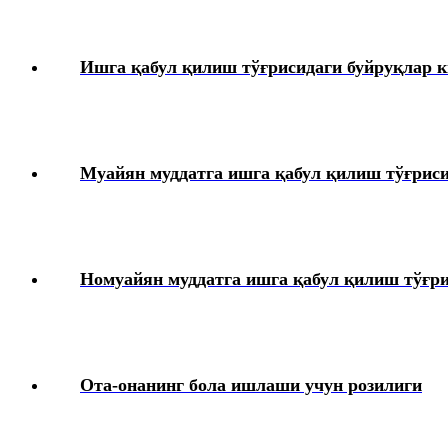
Ишга қабул қилиш тўғрисидаги буйруқлар к
Муайян муддатга ишга қабул қилиш тўғриси
Номуайян муддатга ишга қабул қилиш тўғри
Ота-онанинг бола ишлаши учун розилиги