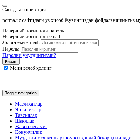
Сайтда авторизация
norma.uz сайтидаги ўз ҳисоб ёзувингиздан фойдаланишингиз 
Неверный логин или пароль
Неверный логин или email
Логин ёки e-mail:
Пароль:
Паролни унутдингизми?
Мени эслаб қолинг
Google
Facebook
Яндекс
Toggle navigation
Маслаҳатлар
Янгиликлар
Тавсиялар
Шакллар
Жавоб берамиз
Қонунчилик
Муддатли меҳнат шартномаси қандай бекор қилинади