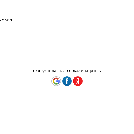
мумкин
ёки қуйидагилар орқали киринг: