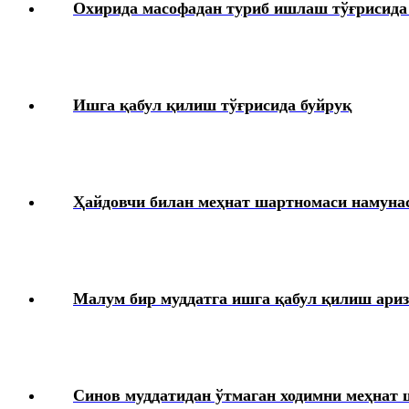
Охирида масофадан туриб ишлаш тўғрисида
Ишга қабул қилиш тўғрисида буйруқ
Ҳайдовчи билан меҳнат шартномаси намуна
Малум бир муддатга ишга қабул қилиш ариз
Синов муддатидан ўтмаган ходимни меҳнат