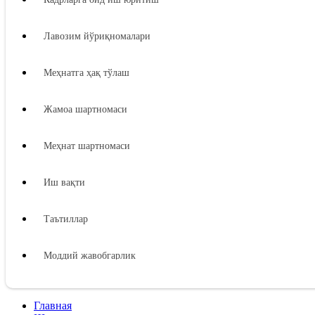
Лавозим йўриқномалари
Меҳнатга ҳақ тўлаш
Жамоа шартномаси
Меҳнат шартномаси
Иш вақти
Таътиллар
Моддий жавобгарлик
Ходимнинг моддий жавобгарлиги
Главная