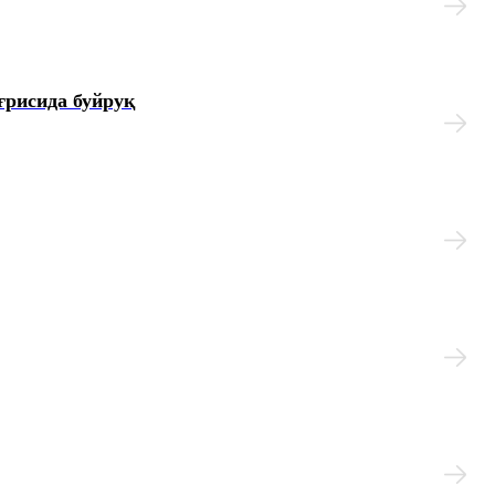
ғрисида буйруқ