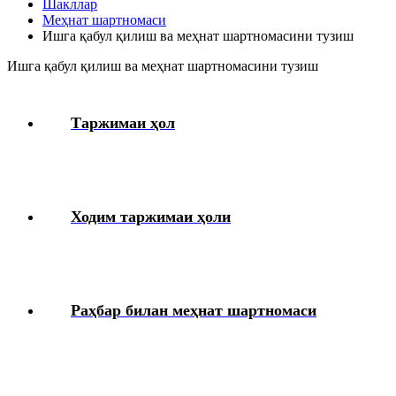
Шакллар
Интизомий жазо
Меҳнат шартномаси
Ишга қабул қилиш ва меҳнат шартномасини тузиш
Меҳнат муҳофазаси
Ишга қабул қилиш ва меҳнат шартномасини тузиш
Тиббий кўрик
Таржимаи ҳол
Ходимларнинг ижтимоий таъминоти
Моддий ёрдам
Ходим таржимаи ҳоли
Юридик масалалар
Чек-варақлар
Раҳбар билан меҳнат шартномаси
Ташкилотнинг локал ҳужжатлари
Блок-диаграммалар