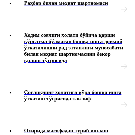
Блок-диаграммалар
Раҳбар билан меҳнат шартномаси
Ходим соғлиғи ҳолати бўйича қарши
кўрсатма бўлмаган бошқа ишга доимий
ўтказилишни рад этганлиги муносабати
билан меҳнат шартномасини бекор
қилиш тўғрисида
Соғлиқнинг ҳолатига кўра бошқа ишга
ўтказиш тўғрисида таклиф
Охирида масофадан туриб ишлаш