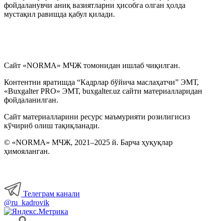
фойдаланувчи аниқ вазиятларни ҳисобга олган ҳолда
мустақил равишда қабул қилади.
Сайт «NORMA» МЧЖ томонидан ишлаб чиқилган.
Контентни яратишда “Кадрлар бўйича маслаҳатчи” ЭМТ,
«Buxgalter PRO» ЭМТ, buxgalter.uz сайти материалларидан
фойдаланилган.
Сайт материалларини ресурс маъмурияти розилигисиз
кўчириб олиш тақиқланади.
© «NORMA» МЧЖ, 2021–2025 й. Барча ҳуқуқлар
ҳимояланган.
Телеграм канали
@ru_kadrovik