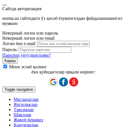
Сайтда авторизация
norma.uz сайтидаги ўз ҳисоб ёзувингиздан фойдаланишингиз
мумкин
Неверный логин или пароль
Неверный логин или email
Логин ёки e-mail:
Пароль:
Паролни унутдингизми?
Мени эслаб қолинг
ёки қуйидагилар орқали киринг:
Toggle navigation
Маслаҳатлар
Янгиликлар
Тавсиялар
Шакллар
Жавоб берамиз
Қонунчилик