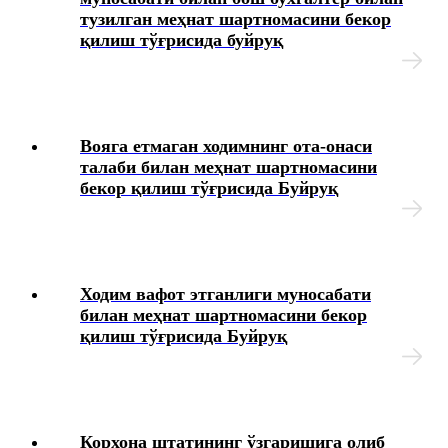
тузилган меҳнат шартномасини бекор
қилиш тўғрисида буйруқ
Вояга етмаган ходимнинг ота-онаси
талаби билан меҳнат шартномасини
бекор қилиш тўғрисида Буйруқ
Ходим вафот этганлиги муносабати
билан меҳнат шартномасини бекор
қилиш тўғрисида Буйруқ
Корхона штатининг ўзгаришига олиб