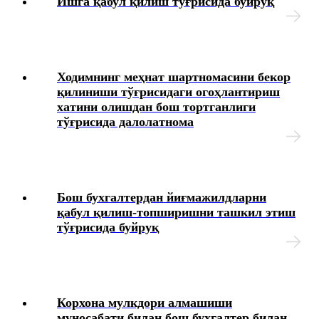
Ишга қабул қилиш тўғрисида буйруқ
Ходимнинг меҳнат шартномасини бекор
қилиниши тўғрисидаги огоҳлантириш
хатини олишдан бош тортганлиги
тўғрисида далолатнома
Бош бухгалтердан йиғмажилдларни
қабул қилиш-топширишни ташкил этиш
тўғрисида буйруқ
Корхона мулкдори алмашиши
муносабати билан бош бухгалтер билан