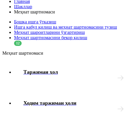
Главная
Шакллар
Интизомий жазо
Меҳнат шартномаси
Бошқа ишга ўтказиш
Меҳнат муҳофазаси
Ишга қабул қилиш ва меҳнат шартномасини тузиш
Меҳнат шароитларини ўзгартириш
Меҳнат шартномасини бекор қилиш
Тиббий кўрик
12
Меҳнат шартномаси
Ходимларнинг ижтимоий таъминоти
Таржимаи ҳол
Моддий ёрдам
Юридик масалалар
Чек-варақлар
Ходим таржимаи ҳоли
Ташкилотнинг локал ҳужжатлари