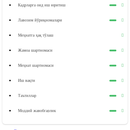
Кадрларга оид иш юритиш
Лавозим йўриқномалари
Меҳнатга ҳақ тўлаш
Жамоа шартномаси
Меҳнат шартномаси
Иш вақти
Таътиллар
Моддий жавобгарлик
Ходимнинг моддий жавобгарлиги