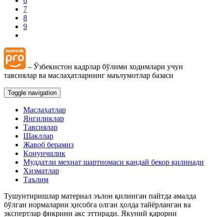
6
7
8
9
– Ўзбекистон кадрлар бўлими ходимлари учун
тавсиялар ва маслаҳатларнинг маълумотлар базаси
Toggle navigation
Маслаҳатлар
Янгиликлар
Тавсиялар
Шакллар
Жавоб берамиз
Қонунчилик
Муддатли меҳнат шартномаси қандай бекор қилинади
Хизматлар
Таълим
Тушунтиришлар материал эълон қилинган пайтда амалда
бўлган нормаларни ҳисобга олган ҳолда тайёрланган ва
экспертлар фикрини акс эттиради. Якуний қарорни