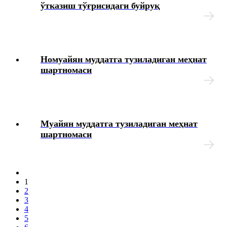
ўтказиш тўғрисидаги буйруқ
Номуайян муддатга тузиладиган меҳнат
шартномаси
Муайян муддатга тузиладиган меҳнат
шартномаси
1
2
3
4
5