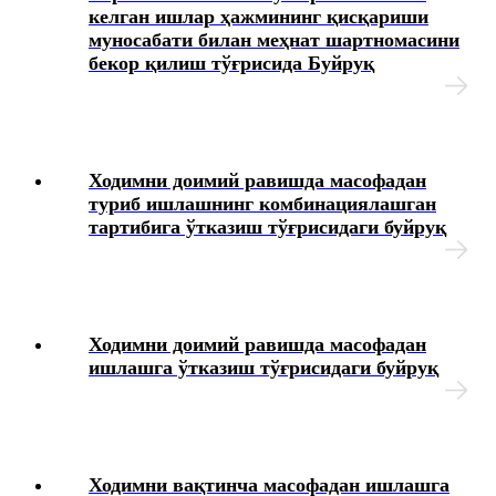
келган ишлар ҳажмининг қисқариши
муносабати билан меҳнат шартномасини
бекор қилиш тўғрисида Буйруқ
Ходимни доимий равишда масофадан
туриб ишлашнинг комбинациялашган
тартибига ўтказиш тўғрисидаги буйруқ
Ходимни доимий равишда масофадан
ишлашга ўтказиш тўғрисидаги буйруқ
Ходимни вақтинча масофадан ишлашга