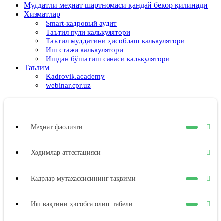
Муддатли меҳнат шартномаси қандай бекор қилинади
Хизматлар
Smart-кадровый аудит
Таътил пули калькулятори
Таътил муддатини ҳисоблаш калькулятори
Иш стажи калькулятори
Ишдан бўшатиш санаси калькулятори
Таълим
Kadrovik.academy
webinar.cpr.uz
Меҳнат фаолияти
Ходимлар аттестацияси
Кадрлар мутахассисининг тақвими
Иш вақтини ҳисобга олиш табели