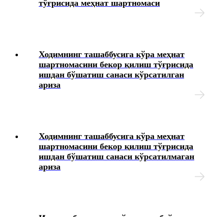
тўғрисида меҳнат шартномаси
Ходимнинг ташаббусига кўра меҳнат
шартномасини бекор қилиш тўғрисида
ишдан бўшатиш санаси кўрсатилган
ариза
Ходимнинг ташаббусига кўра меҳнат
шартномасини бекор қилиш тўғрисида
ишдан бўшатиш санаси кўрсатилмаган
ариза