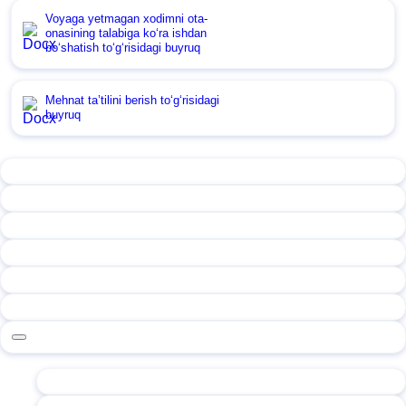
Voyaga yetmagan хodimni ota-
onasining talabiga koʻra ishdan
boʻshatish toʻgʻrisidagi buyruq
Mehnat ta’tilini berish toʻgʻrisidagi
buyruq