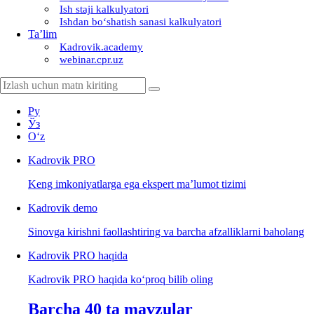
Ish staji kalkulyatori
Ishdan boʻshatish sanasi kalkulyatori
Ta’lim
Kadrovik.academy
webinar.cpr.uz
Ру
Ўз
Oʻz
Kadrovik
PRO
Keng imkoniyatlarga ega ekspert ma’lumot tizimi
Kadrovik
demo
Sinovga kirishni faollashtiring va barcha afzalliklarni baholang
Kadrovik PRO haqida
Kadrovik PRO haqida koʻproq bilib oling
Barcha 40 ta mavzular