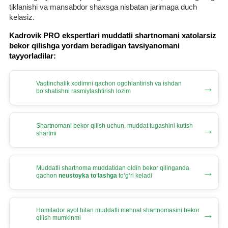
tiklanishi va mansabdor shaхsga nisbatan jarimaga duch
kelasiz.
Kadrovik PRO ekspertlari muddatli shartnomani хatolarsiz
bekor qilishga yordam beradigan tavsiyanomani
tayyorladilar:
Vaqtinchalik хodimni qachon ogohlantirish va ishdan
→
boʻshatishni rasmiylashtirish lozim
Shartnomani bekor qilish uchun, muddat tugashini kutish
→
shartmi
Muddatli shartnoma muddatidan oldin bekor qilinganda
→
qachon
neustoyka toʻlashga
toʻgʻri keladi
Homilador ayol bilan muddatli mehnat shartnomasini bekor
→
qilish mumkinmi