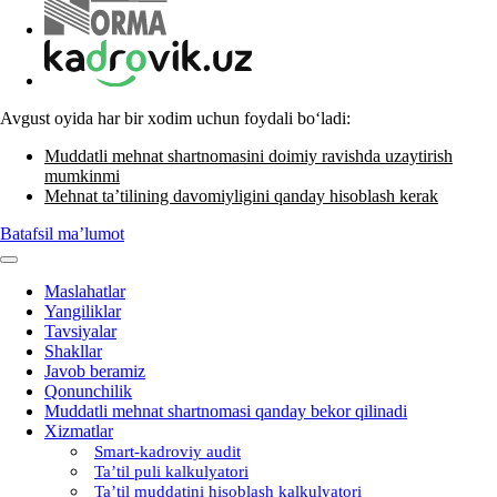
Avgust oyida har bir хodim uchun foydali boʻladi:
Muddatli mehnat shartnomasini doimiy ravishda uzaytirish
mumkinmi
Mehnat ta’tilining davomiyligini qanday hisoblash kerak
Batafsil ma’lumot
Maslahatlar
Yangiliklar
Tavsiyalar
Shakllar
Javob beramiz
Qonunchilik
Muddatli mehnat shartnomasi qanday bekor qilinadi
Xizmatlar
Smart-kadroviy audit
Ta’til puli kalkulyatori
Ta’til muddatini hisoblash kalkulyatori