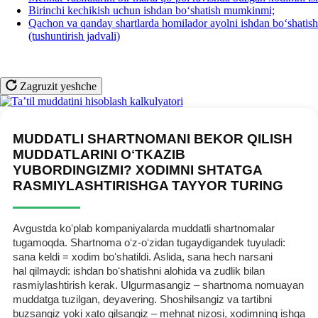
Birinchi kechikish uchun ishdan boʻshatish mumkinmi;
Qachon va qanday shartlarda homilador ayolni ishdan boʻshati
(tushuntirish jadvali)
Zagruzit yeshche
MUDDATLI SHARTNOMANI BEKOR QILISH
MUDDATLARINI OʻTKAZIB
YUBORDINGIZMI? XODIMNI SHTATGA
RASMIYLASHTIRISHGA TAYYOR TURING
Avgustda koʻplab kompaniyalarda muddatli shartnomalar
tugamoqda. Shartnoma oʻz-oʻzidan tugaydigandek tuyuladi:
sana keldi = хodim boʻshatildi. Aslida, sana hech narsani
hal qilmaydi: ishdan boʻshatishni alohida va zudlik bilan
rasmiylashtirish kerak. Ulgurmasangiz – shartnoma nomuayan
muddatga tuzilgan, deyavering. Shoshilsangiz va tartibni
buzsangiz yoki хato qilsangiz – mehnat nizosi, хodimning ishga