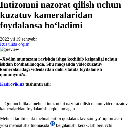
Intizomni nazorat qilish uchun
kuzatuv kameralaridan
foydalansa boʻladimi
2022 yil 19 sentyabr
Rus tilida oʻqish
«
Xodim
muntazam ravishda
ishga
kechik
ib kelg
anligi uchun
ishdan boʻshati
lmoqda
.
Shu maqsadda
videokuzatuv
kamera
larida
gi videolardan
dalil sifatida foydalanish
qonuniymi?».
Kadrovik.uz
tushun
tiradi:
– Qonunchilikda mehnat intizomini nazorat qilish uchun videokuzatuv
kameralaridan foydalanish taqiqlanmagan.
Mehnat tartibi ichki mehnat tartibi qoidalari, lavozim yoʻriqnomalari
yoki mehnat shartnomasida
belgilanishi kerak. Ish beruvchi