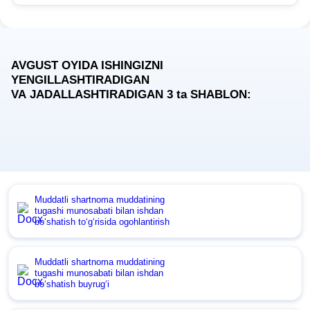
AVGUST OYIDA ISHINGIZNI
YENGILLASHTIRADIGAN
VA JADALLASHTIRADIGAN 3
ta
SHABLON:
Muddatli shartnoma muddatining
tugashi munosabati bilan ishdan
boʻshatish toʻgʻrisida ogohlantirish
Muddatli shartnoma muddatining
tugashi munosabati bilan ishdan
boʻshatish buyrugʻi