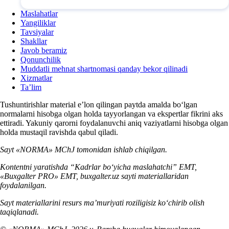
Maslahatlar
Yangiliklar
Tavsiyalar
Shakllar
Javob beramiz
Qonunchilik
Muddatli mehnat shartnomasi qanday bekor qilinadi
Xizmatlar
Ta’lim
Tushuntirishlar material e’lon qilingan paytda amalda boʻlgan
normalarni hisobga olgan holda tayyorlangan va ekspertlar fikrini aks
ettiradi. Yakuniy qarorni foydalanuvchi aniq vaziyatlarni hisobga olgan
holda mustaqil ravishda qabul qiladi.
Sayt «NORMA» MChJ tomonidan ishlab chiqilgan.
Kontentni yaratishda “Kadrlar boʻyicha maslahatchi” EMT,
«Buxgalter PRO» EMT, buxgalter.uz sayti materiallaridan
foydalanilgan.
Sayt materiallarini resurs ma’muriyati roziligisiz koʻchirib olish
taqiqlanadi.