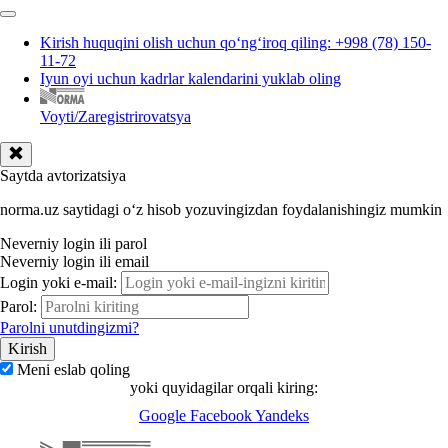
Kirish huquqini olish uchun qoʻngʻiroq qiling: +998 (78) 150-
11-72
Iyun oyi uchun kadrlar kalendarini yuklab oling
Voyti/Zaregistrirovatsya
Saytda avtorizatsiya
norma.uz saytidagi oʻz hisob yozuvingizdan foydalanishingiz mumkin
Neverniy login ili parol
Neverniy login ili email
Login yoki e-mail:
Parol:
Parolni unutdingizmi?
Meni eslab qoling
yoki quyidagilar orqali kiring:
Google
Facebook
Yandeks