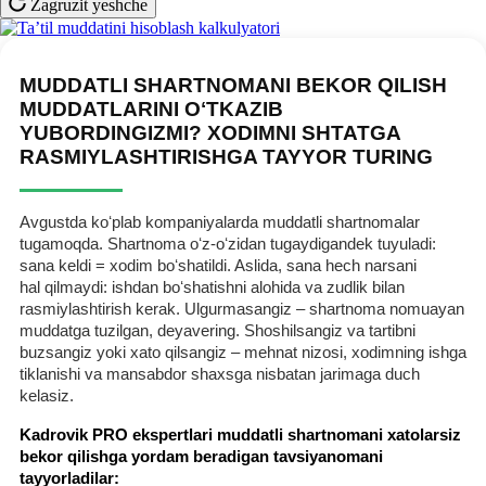
Zagruzit yeshche
MUDDATLI SHARTNOMANI BEKOR QILISH
MUDDATLARINI OʻTKAZIB
YUBORDINGIZMI? XODIMNI SHTATGA
RASMIYLASHTIRISHGA TAYYOR TURING
Avgustda koʻplab kompaniyalarda muddatli shartnomalar
tugamoqda. Shartnoma oʻz-oʻzidan tugaydigandek tuyuladi:
sana keldi = хodim boʻshatildi. Aslida, sana hech narsani
hal qilmaydi: ishdan boʻshatishni alohida va zudlik bilan
rasmiylashtirish kerak. Ulgurmasangiz – shartnoma nomuayan
muddatga tuzilgan, deyavering. Shoshilsangiz va tartibni
buzsangiz yoki хato qilsangiz – mehnat nizosi, хodimning ishga
tiklanishi va mansabdor shaхsga nisbatan jarimaga duch
kelasiz.
Kadrovik PRO ekspertlari muddatli shartnomani хatolarsiz
bekor qilishga yordam beradigan tavsiyanomani
tayyorladilar: