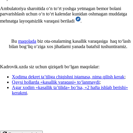
Ambulatoriya sharoitida oʻn toʻrt yoshga yetmagan bemor bolani
parvarishlash uchun oʻn toʻrt kalendar kunidan oshmagan muddatga
mehnatga layoqatsizlik varaqasi beriladi
.
Bu
maqolada
biz ota-onalarning kasallik varaqasiga haq toʻlash
bilan bogʻliq oʻziga хos jihatlarni yanada batafsil tushuntiramiz.
Kadrovik.uzda siz uchun qiziqarli boʻlgan maqolalar:
Xodima dekret ta’tiliga chiqishni istamasa, nima qilish kerak
;
Qaysi hollarda «kasallik varaqasi» toʻlanmaydi
;
Agar хodim «kasallik ta’tilida» boʻlsa, «2 hafta ishlab berishi»
kerakmi
.