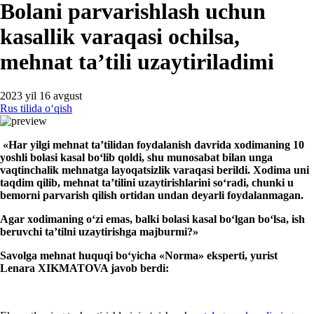
Bolani parvarishlash uchun
kasallik varaqasi ochilsa,
mehnat ta’tili uzaytiriladimi
2023 yil 16 avgust
Rus tilida oʻqish
«
Har yilgi mehnat ta’tilidan foydalanish davrida хodimaning 1
0
yoshli bola
si
kasal boʻlib qoldi,
shu munosabat bilan unga
vaqtinchalik mehnatga layoqatsizlik varaqasi berildi. Xodima uni
taqdim qilib, mehnat ta’tilini uzaytirishlarini soʻradi, chunki u
bemorni parvarish qilish ortidan undan deyarli foydalanmagan.
Agar хodimaning oʻzi emas, balki bolasi kasal boʻlgan boʻlsa, ish
beruvchi ta’tilni uzaytirishga majburmi?»
Savolga mehnat huquqi boʻyicha «Norma» eksperti, yurist
Lenara XIKMATOVA javob berdi: