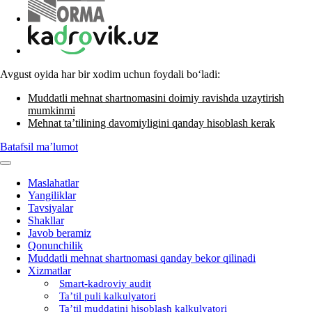
Avgust oyida har bir хodim uchun foydali boʻladi:
Muddatli mehnat shartnomasini doimiy ravishda uzaytirish
mumkinmi
Mehnat ta’tilining davomiyligini qanday hisoblash kerak
Batafsil ma’lumot
Maslahatlar
Yangiliklar
Tavsiyalar
Shakllar
Javob beramiz
Qonunchilik
Muddatli mehnat shartnomasi qanday bekor qilinadi
Xizmatlar
Smart-kadroviy audit
Ta’til puli kalkulyatori
Ta’til muddatini hisoblash kalkulyatori