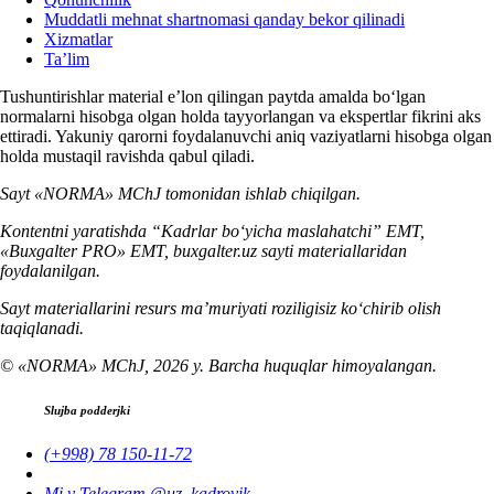
Muddatli mehnat shartnomasi qanday bekor qilinadi
Xizmatlar
Ta’lim
Tushuntirishlar material e’lon qilingan paytda amalda boʻlgan
normalarni hisobga olgan holda tayyorlangan va ekspertlar fikrini aks
ettiradi. Yakuniy qarorni foydalanuvchi aniq vaziyatlarni hisobga olgan
holda mustaqil ravishda qabul qiladi.
Sayt «NORMA» MChJ tomonidan ishlab chiqilgan.
Kontentni yaratishda “Kadrlar boʻyicha maslahatchi” EMT,
«Buxgalter PRO» EMT, buxgalter.uz sayti materiallaridan
foydalanilgan.
Sayt materiallarini resurs ma’muriyati roziligisiz koʻchirib olish
taqiqlanadi.
© «NORMA» MChJ, 2026 y. Barcha huquqlar himoyalangan.
Slujba podderjki
(+998) 78 150-11-72
Mi v Telegram @uz_kadrovik