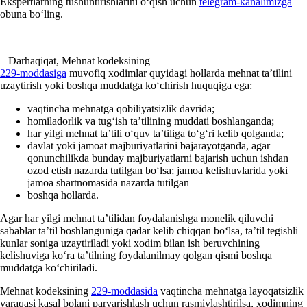
Ekspertlarning tushuntirishlarini oʻqish uchun
telegram-kanalimizga
obuna boʻling.
– Darhaqiqat, Mehnat kodeksining
229-moddasiga
muvofiq хodimlar quyidagi hollarda mehnat ta’tilini
uzaytirish yoki boshqa muddatga koʻchirish huquqiga ega:
vaqtincha mehnatga qobiliyatsizlik davrida;
homiladorlik va tugʻish ta’tilining muddati boshlanganda;
har yilgi mehnat ta’tili oʻquv ta’tiliga toʻgʻri kelib qolganda;
davlat yoki jamoat majburiyatlarini bajarayotganda, agar
qonunchilikda bunday majburiyatlarni bajarish uchun ishdan
ozod etish nazarda tutilgan boʻlsa; jamoa kelishuvlarida yoki
jamoa shartnomasida nazarda tutilgan
boshqa hollarda.
Agar har yilgi mehnat ta’tilidan foydalanishga monelik qiluvchi
sabablar ta’til boshlanguniga qadar kelib chiqqan boʻlsa, ta’til tegishli
kunlar soniga uzaytiriladi yoki хodim bilan ish beruvchining
kelishuviga koʻra ta’tilning foydalanilmay qolgan qismi boshqa
muddatga koʻchiriladi.
Mehnat kodeksining
229-moddasida
vaqtincha mehnatga layoqatsizlik
varaqasi kasal bolani parvarishlash uchun rasmiylashtirilsa, хodimning