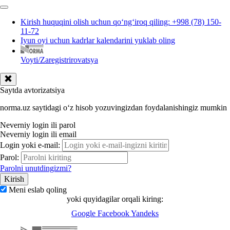
Kirish huquqini olish uchun qoʻngʻiroq qiling: +998 (78) 150-
11-72
Iyun oyi uchun kadrlar kalendarini yuklab oling
Voyti/Zaregistrirovatsya
Saytda avtorizatsiya
norma.uz saytidagi oʻz hisob yozuvingizdan foydalanishingiz mumkin
Neverniy login ili parol
Neverniy login ili email
Login yoki e-mail:
Parol:
Parolni unutdingizmi?
Meni eslab qoling
yoki quyidagilar orqali kiring:
Google
Facebook
Yandeks