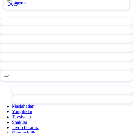
buyruq
Maslahatlar
Yangiliklar
Tavsiyalar
Shakllar
Javob beramiz
Qonunchilik