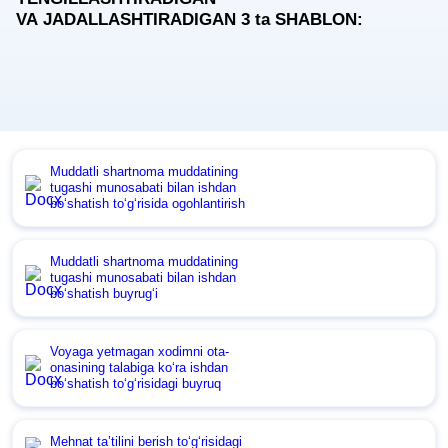
VA JADALLASHTIRADIGAN 3
ta
SHABLON:
Muddatli shartnoma muddatining
tugashi munosabati bilan ishdan
boʻshatish toʻgʻrisida ogohlantirish
Muddatli shartnoma muddatining
tugashi munosabati bilan ishdan
boʻshatish buyrugʻi
Voyaga yetmagan хodimni ota-
onasining talabiga koʻra ishdan
boʻshatish toʻgʻrisidagi buyruq
Mehnat ta’tilini berish toʻgʻrisidagi