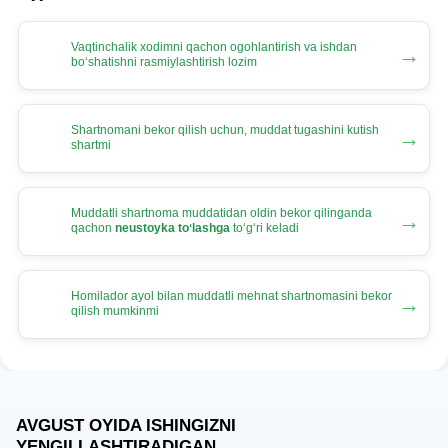
Vaqtinchalik хodimni qachon ogohlantirish va ishdan
→
boʻshatishni rasmiylashtirish lozim
Shartnomani bekor qilish uchun, muddat tugashini kutish
→
shartmi
Muddatli shartnoma muddatidan oldin bekor qilinganda
→
qachon
neustoyka toʻlashga
toʻgʻri keladi
Homilador ayol bilan muddatli mehnat shartnomasini bekor
→
qilish mumkinmi
AVGUST OYIDA ISHINGIZNI
YENGILLASHTIRADIGAN