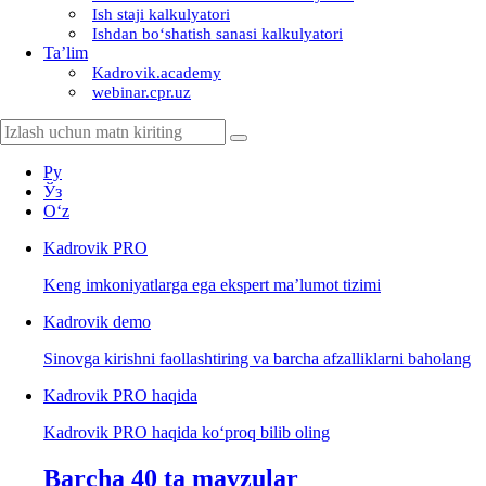
Ish staji kalkulyatori
Ishdan boʻshatish sanasi kalkulyatori
Ta’lim
Kadrovik.academy
webinar.cpr.uz
Ру
Ўз
Oʻz
Kadrovik
PRO
Keng imkoniyatlarga ega ekspert ma’lumot tizimi
Kadrovik
demo
Sinovga kirishni faollashtiring va barcha afzalliklarni baholang
Kadrovik PRO haqida
Kadrovik PRO haqida koʻproq bilib oling
Barcha 40 ta mavzular