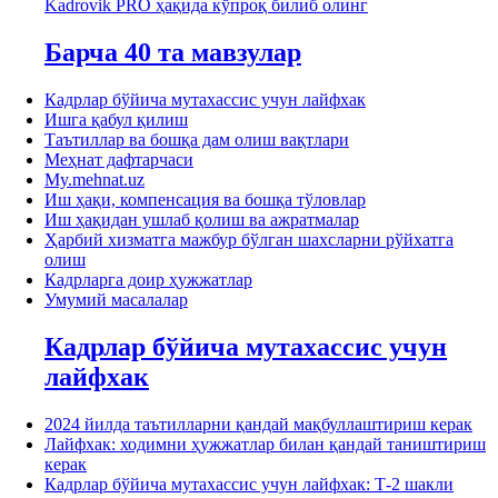
Kadrovik PRO ҳақида кўпроқ билиб олинг
Барча 40 та мавзулар
Кадрлар бўйича мутахассис учун лайфхак
Ишга қабул қилиш
Таътиллар ва бошқа дам олиш вақтлари
Меҳнат дафтарчаси
My.mehnat.uz
Иш ҳақи, компенсация ва бошқа тўловлар
Иш ҳақидан ушлаб қолиш ва ажратмалар
Ҳарбий хизматга мажбур бўлган шахсларни рўйхатга
олиш
Кадрларга доир ҳужжатлар
Умумий масалалар
Кадрлар бўйича мутахассис учун
лайфхак
2024 йилда таътилларни қандай мақбуллаштириш керак
Лайфхак: ходимни ҳужжатлар билан қандай таништириш
керак
Кадрлар бўйича мутахассис учун лайфхак: Т-2 шакли