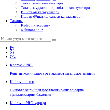
Таътил пули калькулятори
Таътил муддатини ҳисоблаш калькулятори
Иш стажи калькулятори
Ишдан бўшатиш санаси калькулятори
Таълим
Kadrovik.academy
webinar.cpr.uz
Ру
Ўз
Oʻz
Kadrovik
PRO
Кенг имкониятларга эга эксперт маълумот тизими
Kadrovik
demo
Синовга киришни фаоллаштиринг ва барча
афзалликларни баҳоланг
Kadrovik PRO ҳақида