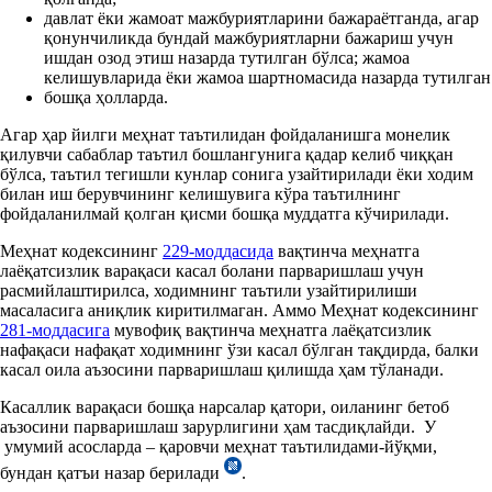
давлат ёки жамоат мажбуриятларини бажараётганда, агар
қонунчиликда бундай мажбуриятларни бажариш учун
ишдан озод этиш назарда тутилган бўлса; жамоа
келишувларида ёки жамоа шартномасида назарда тутилган
бошқа ҳолларда.
Агар ҳар йилги меҳнат таътилидан фойдаланишга монелик
қилувчи сабаблар таътил бошлангунига қадар келиб чиққан
бўлса, таътил тегишли кунлар сонига узайтирилади ёки ходим
билан иш берувчининг келишувига кўра таътилнинг
фойдаланилмай қолган қисми бошқа муддатга кўчирилади.
Меҳнат кодексининг
229-моддасида
вақтинча меҳнатга
лаёқатсизлик варақаси касал болани парваришлаш учун
расмийлаштирилса, ходимнинг таътили узайтирилиши
масаласига аниқлик киритилмаган. Аммо Меҳнат кодексининг
281-моддасига
мувофиқ вақтинча меҳнатга лаёқатсизлик
нафақаси нафақат ходимнинг ўзи касал бўлган тақдирда, балки
касал оила аъзосини парваришлаш қилишда ҳам тўланади.
Касаллик варақаси бошқа нарсалар қатори, оиланинг бетоб
аъзосини парваришлаш зарурлигини ҳам тасдиқлайди. У
умумий асосларда – қаровчи меҳнат таътилидами-йўқми,
бундан қатъи назар берилади
.