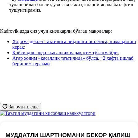
тўлаш билан боғлиқ ўзига хос жиҳатларни янада батафсил
тушунтирамиз.
Kadrovik.uzда сиз учун қизиқарли бўлган мақолалар:
Ходима декрет таътилига чиқишни истамаса, нима қилиш
керак
;
Қайси ҳолларда «касаллик варақаси» тўланмайди
;
Агар ходим «касаллик таътилида» бўлса, «2 ҳафта ишлаб
бериши» керакми
.
Загрузить еще
МУДДАТЛИ ШАРТНОМАНИ БЕКОР ҚИЛИШ