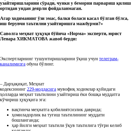
узайтиришларини сўради, чунки у беморни парвариш қилиш
ортидан ундан деярли фойдаланмаган.
Агар ходиманинг ўзи эмас, балки боласи касал бўлган бўлса,
иш берувчи таътилни узайтиришга мажбурми?»
Саволга меҳнат ҳуқуқи бўйича «Нормa» эксперти, юрист
Ленара ХИКМАТОВА жавоб берди:
Экспертларнинг тушунтиришларини ўқиш учун
телеграм-
каналимизга
обуна бўлинг.
– Дарҳақиқат, Меҳнат
кодексининг
229-моддасига
мувофиқ ходимлар қуйидаги
ҳолларда меҳнат таътилини узайтириш ёки бошқа муддатга
кўчириш ҳуқуқига эга:
вақтинча меҳнатга қобилиятсизлик даврида;
ҳомиладорлик ва туғиш таътилининг муддати
бошланганда;
ҳар йилги меҳнат таътили ўқув таътилига тўғри келиб
қолганда;