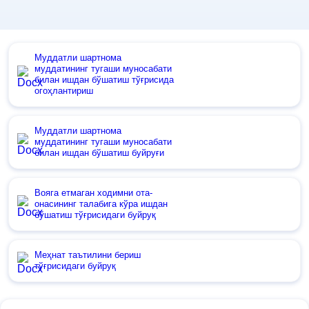
Муддатли шартнома
муддатининг тугаши муносабати
билан ишдан бўшатиш тўғрисида
огоҳлантириш
Муддатли шартнома
муддатининг тугаши муносабати
билан ишдан бўшатиш буйруғи
Вояга етмаган ходимни ота-
онасининг талабига кўра ишдан
бўшатиш тўғрисидаги буйруқ
Меҳнат таътилини бериш
тўғрисидаги буйруқ