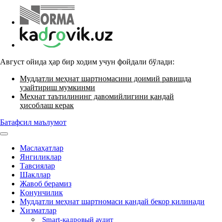
Август ойида ҳар бир ходим учун фойдали бўлади:
Муддатли меҳнат шартномасини доимий равишда
узайтириш мумкинми
Меҳнат таътилининг давомийлигини қандай
ҳисоблаш керак
Батафсил маълумот
Маслаҳатлар
Янгиликлар
Тавсиялар
Шакллар
Жавоб берамиз
Қонунчилик
Муддатли меҳнат шартномаси қандай бекор қилинади
Хизматлар
Smart-кадровый аудит