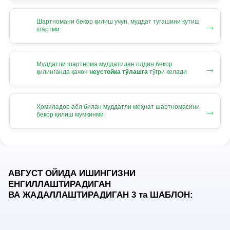
Шартномани бекор қилиш учун, муддат тугашини кутиш
→
шартми
Муддатли шартнома муддатидан олдин бекор
→
қилинганда қачон
неустойка тўлашга
тўғри келади
Ҳомиладор аёл билан муддатли меҳнат шартномасини
→
бекор қилиш мумкинми
АВГУСТ ОЙИДА ИШИНГИЗНИ
ЕНГИЛЛАШТИРАДИГАН
ВА ЖАДАЛЛАШТИРАДИГАН 3
та
ШАБЛОН: