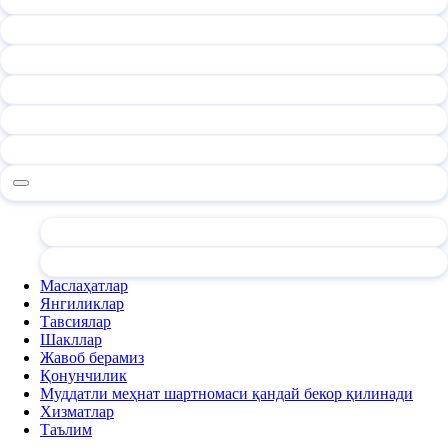
Маслаҳатлар
Янгиликлар
Тавсиялар
Шакллар
Жавоб берамиз
Қонунчилик
Муддатли меҳнат шартномаси қандай бекор қилинади
Хизматлар
Таълим