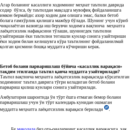
Агар боланинг касаллиги ходимнинг меҳнат таътили даврида
содир бўлса, бу таътилдан мақсадга мувофиқ фойдаланишга
имкон бермайди: ахир ходим дам олишга эмас, балки бетоб
болага ғамхўрлик қилишга мажбур бўлади. Шунинг учун кўриб
чиқилаётган вазиятда иш берувчи ходимга вақтинча меҳнатга
лаёқатсизлик нафақасини тўлаши, шунингдек таътилни
узайтириши ёки таътилни тегишли кунлар сонига узайтириши
ёки ходим билан келишувга кўра таътилнинг фойдаланилмай
қолган қисмини бошқа муддатга кўчириши керак.
Бетоб болани парваришлаш бўйича «касаллик варақаси»
тақдим этилганда таътил қанча муддатга узайтирилади?
Таътил вақтинча меҳнатга лаёқатсизлик варақасида кўрсатилган
ходимнинг таътил даврига тўғри келадиган бетоб болани
парвариш қилиш кунлари сонига узайтирилади.
Амбулатория шароитида ўн тўрт ёшга етмаган бемор болани
парваришлаш учун ўн тўрт календарь кунидан ошмаган
муддатга меҳнатга лаёқатсизлик варақаси берилади
.
Бу
мақолада
биз ота-оналарнинг касаллик варақасига ҳақ