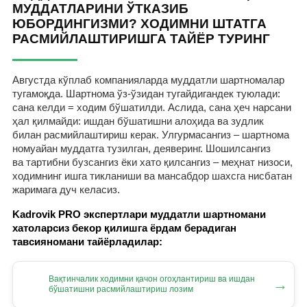
МУДДАТЛАРИНИ ЎТКАЗИБ
ЮБОРДИНГИЗМИ? ХОДИМНИ ШТАТГА
РАСМИЙЛАШТИРИШГА ТАЙЁР ТУРИНГ
Августда кўплаб компанияларда муддатли шартномалар
тугамоқда. Шартнома ўз-ўзидан тугайдигандек туюлади:
сана келди = ходим бўшатилди. Аслида, сана ҳеч нарсани
ҳал қилмайди: ишдан бўшатишни алоҳида ва зудлик
билан расмийлаштириш керак. Улгурмасангиз – шартнома
номуайан муддатга тузилган, деяверинг. Шошилсангиз
ва тартибни бузсангиз ёки хато қилсангиз – меҳнат низоси,
ходимнинг ишга тикланиши ва мансабдор шахсга нисбатан
жаримага дуч келасиз.
Kadrovik PRO экспертлари муддатли шартномани
хатоларсиз бекор қилишга ёрдам берадиган
тавсияномани тайёрладилар:
Вақтинчалик ходимни қачон огоҳлантириш ва ишдан
→
бўшатишни расмийлаштириш лозим