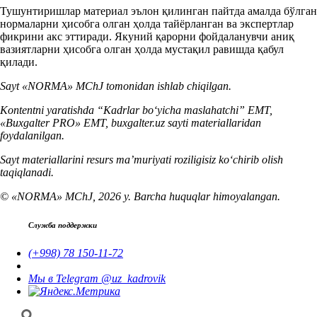
Тушунтиришлар материал эълон қилинган пайтда амалда бўлган
нормаларни ҳисобга олган ҳолда тайёрланган ва экспертлар
фикрини акс эттиради. Якуний қарорни фойдаланувчи аниқ
вазиятларни ҳисобга олган ҳолда мустақил равишда қабул
қилади.
Sayt «NORMA» MChJ tomonidan ishlab chiqilgan.
Kontentni yaratishda “Kadrlar boʻyicha maslahatchi” EMT,
«Buxgalter PRO» EMT, buxgalter.uz sayti materiallaridan
foydalanilgan.
Sayt materiallarini resurs ma’muriyati roziligisiz koʻchirib olish
taqiqlanadi.
© «NORMA» MChJ, 2026 y. Barcha huquqlar himoyalangan.
Служба поддержки
(+998) 78 150-11-72
Мы в Telegram @uz_kadrovik