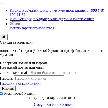
Кириш ҳуқуқини олиш учун қўнғироқ қилинг: +998 (78)
150-11-72
Июнь ойи учун кадрлар календарини юклаб олинг
Войти/Зарегистрироваться
Сайтда авторизация
norma.uz сайтидаги ўз ҳисоб ёзувингиздан фойдаланишингиз
мумкин
Неверный логин или пароль
Неверный логин или email
Логин ёки e-mail:
Пароль:
Паролни унутдингизми?
Мени эслаб қолинг
ёки қуйидагилар орқали киринг:
Google
Facebook
Яндекс