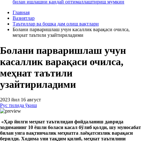
билан ишлашни қандай оптималлаштириш мумкин
Главная
Вазиятлар
Таътиллар ва бошқа дам олиш вақтлари
Болани парваришлаш учун касаллик варақаси очилса,
меҳнат таътили узайтириладими
Болани парваришлаш учун
касаллик варақаси очилса,
меҳнат таътили
узайтириладими
2023 йил 16 август
Рус тилида ўқиш
«
Ҳар йилги меҳнат таътилидан фойдаланиш даврида
ходиманинг 1
0 ёшли бола
си
касал бўлиб қолди,
шу муносабат
билан унга вақтинчалик меҳнатга лаёқатсизлик варақаси
берилди. Ходима уни тақдим қилиб, меҳнат таътилини