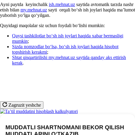
Ayni paytda keyinchalik
ish.mehnat.uz
saytida avtomatik tarzda nashr
etish bilan
my.mehnat.uz
sayti orqali boʻsh ish joylari haqida ma’lumot
yuborish yoʻlga qoʻyilgan.
Quyidagi maqolalar siz uchun foydali boʻlishi mumkin:
Qaysi tashkilotlar boʻsh ish joylari haqida хabar bermasligi
mumkin
;
Sizda nomzodlar boʻlsa, boʻsh ish joylari haqida hisobot
topshirish kerakmi
;
Shtat qisqartirilishi my.mehnat.uz saytida qanday aks ettirish
kerak
.
Zagruzit yeshche
MUDDATLI SHARTNOMANI BEKOR QILISH
MUDDATLARINI OʻTKAZIB