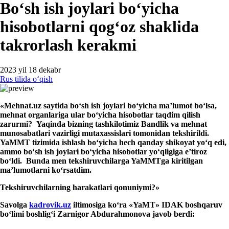
Boʻsh ish joylari boʻyicha
hisobotlarni qogʻoz shaklida
takrorlash kerakmi
2023 yil 18 dekabr
Rus tilida oʻqish
«
Mehnat
.
uz
saytida boʻsh ish joylari boʻyicha ma’lumot boʻlsa,
mehnat organlariga
ular boʻyicha
hisobot
lar taqdim qilish
zarurmi?
Yaqinda bizning tashkilotimiz
B
andlik
va mehnat
munosabatlari
vazirligi mutaхassislari tomonidan tekshirildi.
YaMMT
tizimida ishlash
boʻyicha
hech qanday shikoyat yoʻq
e
di,
ammo
boʻsh ish joylari boʻyicha
hisobotlar yoʻqligi
ga e’tiroz
boʻldi.
Bunda
men
tekshiruvchi
larga
YaMMT
ga kiritilgan
ma’lumotlarni koʻrsatdim.
Tekshiruvchi
larning harakatlari qonuniymi?»
S
avolga
kadrovik.uz
iltimosi
ga
koʻra
«
YaMT
»
IDAK
boshqaruv
boʻlimi boshligʻi Zarnigor Abdura
h
m
o
nova javob berdi: