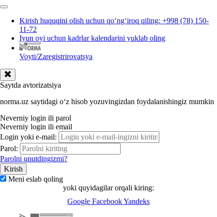
Kirish huquqini olish uchun qoʻngʻiroq qiling: +998 (78) 150-
11-72
Iyun oyi uchun kadrlar kalendarini yuklab oling
Voyti/Zaregistrirovatsya
Saytda avtorizatsiya
norma.uz saytidagi oʻz hisob yozuvingizdan foydalanishingiz mumkin
Neverniy login ili parol
Neverniy login ili email
Login yoki e-mail:
Parol:
Parolni unutdingizmi?
Meni eslab qoling
yoki quyidagilar orqali kiring:
Google
Facebook
Yandeks