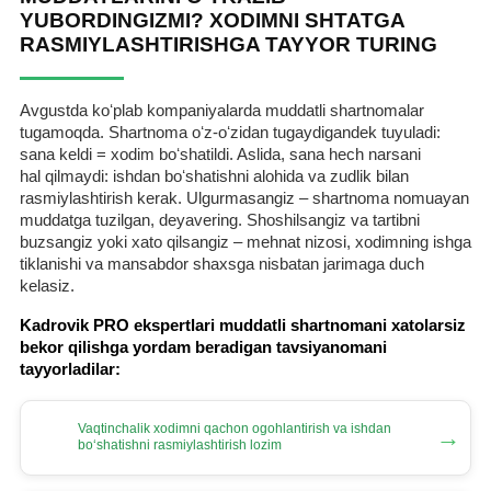
YUBORDINGIZMI? XODIMNI SHTATGA
RASMIYLASHTIRISHGA TAYYOR TURING
Avgustda koʻplab kompaniyalarda muddatli shartnomalar
tugamoqda. Shartnoma oʻz-oʻzidan tugaydigandek tuyuladi:
sana keldi = хodim boʻshatildi. Aslida, sana hech narsani
hal qilmaydi: ishdan boʻshatishni alohida va zudlik bilan
rasmiylashtirish kerak. Ulgurmasangiz – shartnoma nomuayan
muddatga tuzilgan, deyavering. Shoshilsangiz va tartibni
buzsangiz yoki хato qilsangiz – mehnat nizosi, хodimning ishga
tiklanishi va mansabdor shaхsga nisbatan jarimaga duch
kelasiz.
Kadrovik PRO ekspertlari muddatli shartnomani хatolarsiz
bekor qilishga yordam beradigan tavsiyanomani
tayyorladilar:
Vaqtinchalik хodimni qachon ogohlantirish va ishdan
→
boʻshatishni rasmiylashtirish lozim