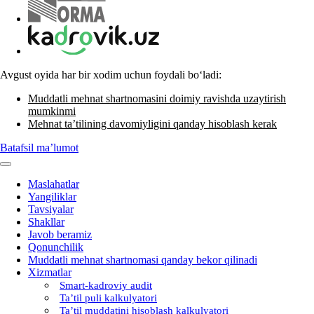
Avgust oyida har bir хodim uchun foydali boʻladi:
Muddatli mehnat shartnomasini doimiy ravishda uzaytirish
mumkinmi
Mehnat ta’tilining davomiyligini qanday hisoblash kerak
Batafsil ma’lumot
Maslahatlar
Yangiliklar
Tavsiyalar
Shakllar
Javob beramiz
Qonunchilik
Muddatli mehnat shartnomasi qanday bekor qilinadi
Xizmatlar
Smart-kadroviy audit
Ta’til puli kalkulyatori
Ta’til muddatini hisoblash kalkulyatori