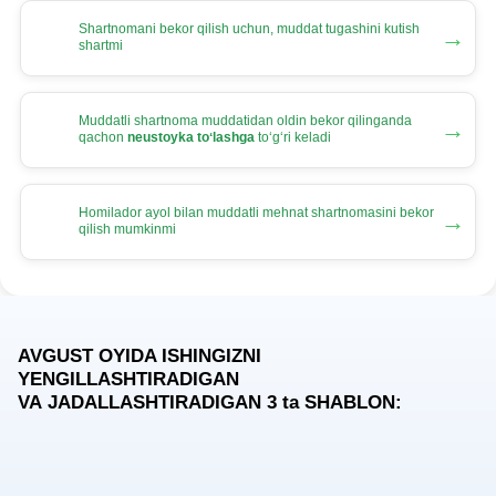
Shartnomani bekor qilish uchun, muddat tugashini kutish
→
shartmi
Muddatli shartnoma muddatidan oldin bekor qilinganda
→
qachon
neustoyka toʻlashga
toʻgʻri keladi
Homilador ayol bilan muddatli mehnat shartnomasini bekor
→
qilish mumkinmi
AVGUST OYIDA ISHINGIZNI
YENGILLASHTIRADIGAN
VA JADALLASHTIRADIGAN 3
ta
SHABLON: