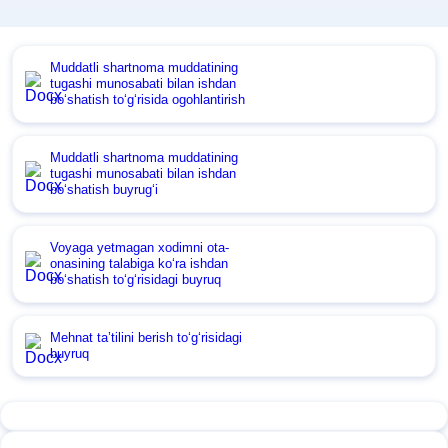
Muddatli shartnoma muddatining
tugashi munosabati bilan ishdan
boʻshatish toʻgʻrisida ogohlantirish
Muddatli shartnoma muddatining
tugashi munosabati bilan ishdan
boʻshatish buyrugʻi
Voyaga yetmagan хodimni ota-
onasining talabiga koʻra ishdan
boʻshatish toʻgʻrisidagi buyruq
Mehnat ta’tilini berish toʻgʻrisidagi
buyruq