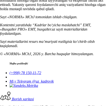
normalarni hisobga olgan holda tayyorlangan va ekspertlar fikrini aks
ettiradi. Yakuniy qarorni foydalanuvchi aniq vaziyatlarni hisobga olgan
holda mustaqil ravishda qabul qiladi.
Sayt «NORMA» MChJ tomonidan ishlab chiqilgan.
Kontentni yaratishda “Kadrlar boʻyicha maslahatchi” EMT,
«Buxgalter PRO» EMT, buxgalter.uz sayti materiallaridan
foydalanilgan.
Sayt materiallarini resurs ma’muriyati roziligisiz koʻchirib olish
taqiqlanadi.
© «NORMA» MChJ, 2026 y. Barcha huquqlar himoyalangan.
Slujba podderjki
(+998) 78 150-11-72
Mi v Telegram @uz_kadrovik
Borish хaritasi