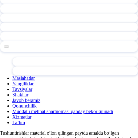
Maslahatlar
Yangiliklar
Tavsiyalar
Shakllar
Javob beramiz
Qonunchilik
Muddatli mehnat shartnomasi qanday bekor qilinadi
Xizmatlar
Ta’lim
Tushuntirishlar material e’lon qilingan paytda amalda boʻlgan