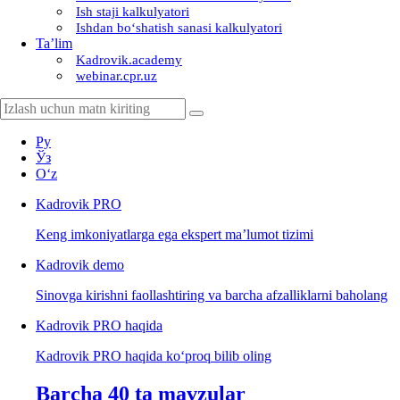
Ish staji kalkulyatori
Ishdan boʻshatish sanasi kalkulyatori
Ta’lim
Kadrovik.academy
webinar.cpr.uz
Ру
Ўз
Oʻz
Kadrovik
PRO
Keng imkoniyatlarga ega ekspert ma’lumot tizimi
Kadrovik
demo
Sinovga kirishni faollashtiring va barcha afzalliklarni baholang
Kadrovik PRO haqida
Kadrovik PRO haqida koʻproq bilib oling
Barcha 40 ta mavzular