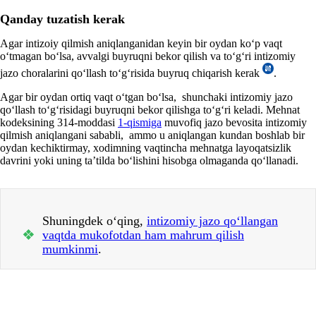
Qanday tuzatish kerak
Agar intizoiy qilmish aniqlanganidan keyin bir oydan koʻp vaqt
oʻtmagan boʻlsa, avvalgi buyruqni bekor qilish va toʻgʻri intizomiy
jazo choralarini qoʻllash toʻgʻrisida buyruq chiqarish kerak
.
Agar bir oydan ortiq vaqt oʻtgan boʻlsa, shunchaki intizomiy jazo
qoʻllash toʻgʻrisidagi buyruqni bekor qilishga toʻgʻri keladi. Mehnat
kodeksining 314-moddasi
1-qismiga
muvofiq jazo bevosita intizomiy
qilmish aniqlangani sababli, ammo u aniqlangan kundan boshlab bir
oydan kechiktirmay, хodimning vaqtincha mehnatga layoqatsizlik
davrini yoki uning ta’tilda boʻlishini hisobga olmaganda qoʻllanadi.
Shuningdek oʻqing,
intizomiy jazo qoʻllangan
❖
vaqtda mukofotdan ham mahrum qilish
mumkinmi
.