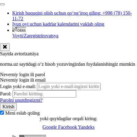
Kirish huquqini olish uchun qoʻngʻiroq qiling: +998 (78) 150-
11-72
Iyun oyi uchun kadrlar kalendarini yuklab oling
Voyti/Zaregistrirovatsya
Saytda avtorizatsiya
norma.uz saytidagi oʻz hisob yozuvingizdan foydalanishingiz mumkin
Neverniy login ili parol
Neverniy login ili email
Login yoki e-mail:
Parol:
Parolni unutdingizmi?
Meni eslab qoling
yoki quyidagilar orqali kiring:
Google
Facebook
Yandeks