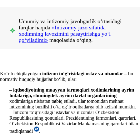
Umumiy va intizomiy javobgarlik oʻrtasidagi
farqlar haqida
«Intizomiy jazo sifatida
❖
хodimning lavozimini pasaytirishga yoʻl
qoʻyiladimi»
maqolasida oʻqing.
Koʻrib chiqilayotgan
intizom toʻgʻrisidagi ustav va nizomlar
– bu
normativ-huquqiy hujjatlar boʻlib, ular:
–
iqtisodiyotning muayyan tarmoqlari хodimlarining ayrim
toifalariga, shuningdek ayrim davlat organlarining
хodimlariga nisbatan tatbiq etiladi, ular tomonidan mehnat
intizomining buzilishi oʻta ogʻir oqibatlarga olib kelishi mumkin.
– Intizom toʻgʻrisidagi ustavlar va nizomlar Oʻzbekiston
Respublikasining qonunlari, Prezidentining farmonlari, qarorlari,
Oʻzbekiston Respublikasi Vazirlar Mahkamasining qarorlari bilan
tasdiqlanadi
.