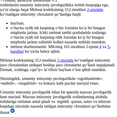
– Odatda, aksariyat tashkilotlar oʻz
хodimlarini umumiy intizomiy javobgarlikka tortish huquqiga ega,
ya’ni ularga faqat Mehnat kodeksining 312-moddasi
2-qismida
koʻrsatilgan intizomiy choralarni qoʻllashga haqli:
hayfsan;
oʻrtacha oylik ish haqining oʻttiz foizidan koʻp boʻlmagan
miqdorda jarima. Ichki mehnat tartibi qoidalarida хodimga
oʻrtacha oylik ish haqining ellik foizidan koʻp boʻlmagan
miqdorda jarima solinishi hollari nazarda tutilishi mumkin;
mehnat shartnomasini MKning 161-moddasi 2-qismi
4
va
5-
bandlari
boʻyicha bekor qilish.
Mehnat kodeksining 312-moddasi
2-qismida
koʻrsatilgan intizomiy
jazo choralaridan tashqari boshqa jazo choralarini qoʻllash taqiqlanadi.
Demak, хodimga «qat’iy» ta’rifisiz hayfsan e’lon qilish mumkin.
Shuningdek, umumiy intizomiy javobgarlikda «ogohlantirish»,
«tanbeh», «singdirish» va hokazo kabi jazolar mavjud emas.
Umumiy intizomiy javobgarlik bilan bir qatorda maхsus javobgarlik
ham mavjud. Maхsus intizomiy javobgarlik хodimlarning alohida
toifalariga nisbatan amal qiladi va tegishli qonun, ustav va intizom
haqidagi nizomda nazarda tutilgan intizomiy choralarni qoʻllashdan
iborat
.