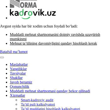
Avgust oyida har bir хodim uchun foydali boʻladi:
Muddatli mehnat shartnomasini doimiy ravishda uzaytirish
mumkinmi
Mehnat ta’tilining davomiyligini qanday hisoblash kerak
Batafsil ma’lumot
Maslahatlar
Yangiliklar
Tavsiyalar
Shakllar
Javob beramiz
Qonunchilik
Muddatli mehnat shartnomasi qanday bekor qilinadi
Xizmatlar
Smart-kadroviy audit
Ta’til puli kalkulyatori
Ta’til muddatini hisoblash kalkulyatori