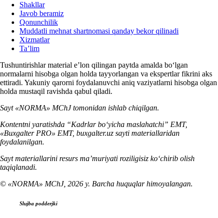
Shakllar
Javob beramiz
Qonunchilik
Muddatli mehnat shartnomasi qanday bekor qilinadi
Xizmatlar
Ta’lim
Tushuntirishlar material e’lon qilingan paytda amalda boʻlgan
normalarni hisobga olgan holda tayyorlangan va ekspertlar fikrini aks
ettiradi. Yakuniy qarorni foydalanuvchi aniq vaziyatlarni hisobga olgan
holda mustaqil ravishda qabul qiladi.
Sayt «NORMA» MChJ tomonidan ishlab chiqilgan.
Kontentni yaratishda “Kadrlar boʻyicha maslahatchi” EMT,
«Buxgalter PRO» EMT, buxgalter.uz sayti materiallaridan
foydalanilgan.
Sayt materiallarini resurs ma’muriyati roziligisiz koʻchirib olish
taqiqlanadi.
© «NORMA» MChJ, 2026 y. Barcha huquqlar himoyalangan.
Slujba podderjki