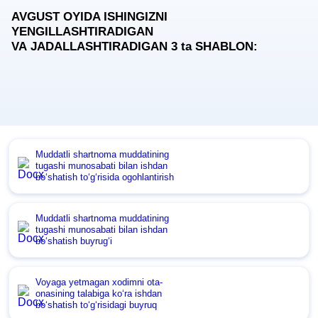
AVGUST OYIDA ISHINGIZNI
YENGILLASHTIRADIGAN
VA JADALLASHTIRADIGAN 3
ta
SHABLON:
Muddatli shartnoma muddatining
tugashi munosabati bilan ishdan
boʻshatish toʻgʻrisida ogohlantirish
Muddatli shartnoma muddatining
tugashi munosabati bilan ishdan
boʻshatish buyrugʻi
Voyaga yetmagan хodimni ota-
onasining talabiga koʻra ishdan
boʻshatish toʻgʻrisidagi buyruq