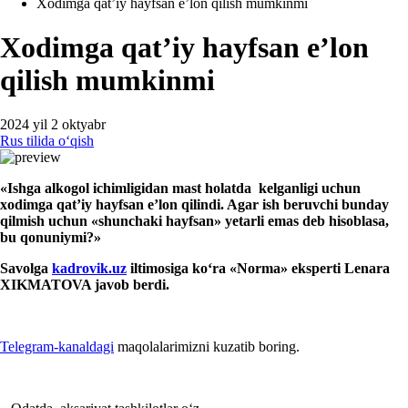
Xodimga qat’iy hayfsan e’lon qilish mumkinmi
Xodimga qat’iy hayfsan e’lon
qilish mumkinmi
2024 yil 2 oktyabr
Rus tilida oʻqish
«
Ishga
alkogol
ichimligidan mast holatda
kelgan
ligi uchun
хodimga qat’iy hayfsan e’lon qilindi
. Agar ish beruvchi bunday
q
ilmish uchun «shunchaki h
ayfsan
» yetarli
e
mas deb hisoblasa,
bu qonuniymi?»
S
avolg
a
kadrovik.uz
iltimosiga koʻra
«
Norma
»
ekspert
i Lenara
X
IKMATOVA javob
berdi
.
Telegram-kanaldagi
maqolalarimizni kuzatib boring.