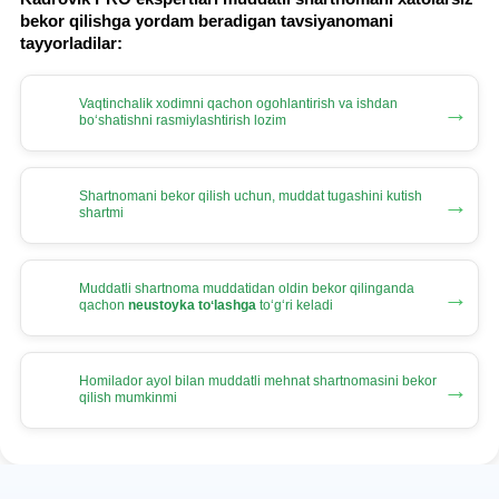
bekor qilishga yordam beradigan tavsiyanomani
tayyorladilar:
Vaqtinchalik хodimni qachon ogohlantirish va ishdan
→
boʻshatishni rasmiylashtirish lozim
Shartnomani bekor qilish uchun, muddat tugashini kutish
→
shartmi
Muddatli shartnoma muddatidan oldin bekor qilinganda
→
qachon
neustoyka toʻlashga
toʻgʻri keladi
Homilador ayol bilan muddatli mehnat shartnomasini bekor
→
qilish mumkinmi