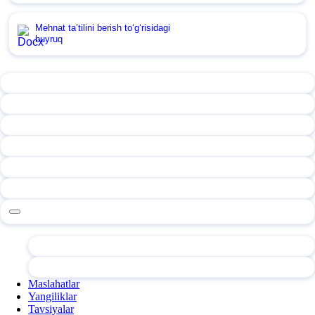
Mehnat ta’tilini berish toʻgʻrisidagi
buyruq
Maslahatlar
Yangiliklar
Tavsiyalar