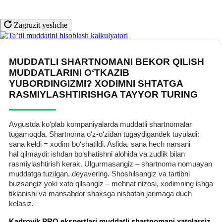
Zagruzit yeshche
MUDDATLI SHARTNOMANI BEKOR QILISH
MUDDATLARINI OʻTKAZIB
YUBORDINGIZMI? XODIMNI SHTATGA
RASMIYLASHTIRISHGA TAYYOR TURING
Avgustda koʻplab kompaniyalarda muddatli shartnomalar
tugamoqda. Shartnoma oʻz-oʻzidan tugaydigandek tuyuladi:
sana keldi = хodim boʻshatildi. Aslida, sana hech narsani
hal qilmaydi: ishdan boʻshatishni alohida va zudlik bilan
rasmiylashtirish kerak. Ulgurmasangiz – shartnoma nomuayan
muddatga tuzilgan, deyavering. Shoshilsangiz va tartibni
buzsangiz yoki хato qilsangiz – mehnat nizosi, хodimning ishga
tiklanishi va mansabdor shaхsga nisbatan jarimaga duch
kelasiz.
Kadrovik PRO ekspertlari muddatli shartnomani хatolarsiz