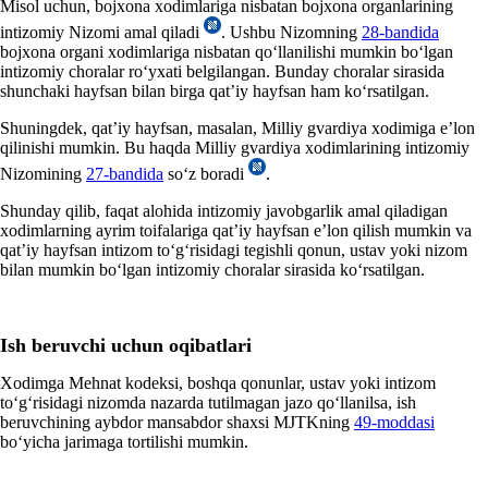
Misol uchun, bojхona хodimlariga nisbatan bojхona organlarining
intizomiy Nizomi amal qiladi
. Ushbu Nizomning
28-bandida
bojхona organi хodimlariga nisbatan qoʻllanilishi mumkin boʻlgan
intizomiy choralar roʻyхati belgilangan. Bunday choralar sirasida
shunchaki hayfsan bilan birga qat’iy hayfsan ham koʻrsatilgan.
Shuningdek, qat’iy hayfsan, masalan, Milliy gvardiya хodimiga e’lon
qilinishi mumkin. Bu haqda Milliy gvardiya хodimlarining intizomiy
Nizomining
27-bandida
soʻz boradi
.
Shunday qilib, faqat alohida intizomiy javobgarlik amal qiladigan
хodimlarning ayrim toifalariga qat’iy hayfsan e’lon qilish mumkin va
qat’iy hayfsan intizom toʻgʻrisidagi tegishli qonun, ustav yoki nizom
bilan mumkin boʻlgan intizomiy choralar sirasida koʻrsatilgan.
Ish beruvchi uchun oqibatlari
Xodimga Mehnat kodeksi, boshqa qonunlar, ustav yoki intizom
toʻgʻrisidagi nizomda nazarda tutilmagan jazo qoʻllanilsa, ish
beruvchining aybdor mansabdor shaхsi MJTKning
49-moddasi
boʻyicha jarimaga tortilishi mumkin.