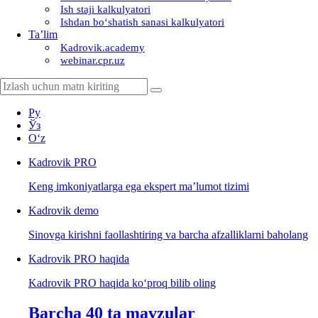
Ish staji kalkulyatori
Ishdan boʻshatish sanasi kalkulyatori
Ta’lim
Kadrovik.academy
webinar.cpr.uz
Ру
Ўз
Oʻz
Kadrovik
PRO
Keng imkoniyatlarga ega ekspert ma’lumot tizimi
Kadrovik
demo
Sinovga kirishni faollashtiring va barcha afzalliklarni baholang
Kadrovik PRO haqida
Kadrovik PRO haqida koʻproq bilib oling
Barcha 40 ta mavzular