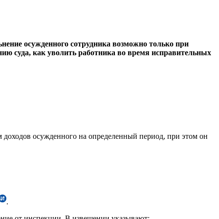
ьнение осужденного сотрудника возможно только при
нию суда, как уволить работника во время исправительных
м доходов осужденного на определенный период, при этом он
.
щение от инспекции. В извещении указывают: