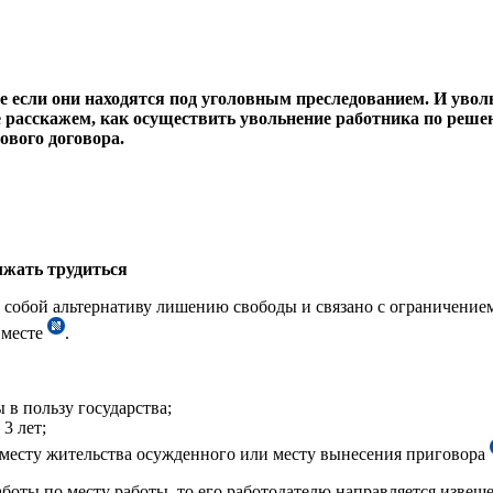
е если они находятся под уголовным преследованием. И увол
е расскажем, как осуществить увольнение работника по реше
ового договора.
лжать трудиться
т собой альтернативу лишению свободы и связано с ограничение
 месте
.
 в пользу государства;
3 лет;
месту жительства осужденного или месту вынесения приговора
боты по месту работы, то его работодателю направляется изве