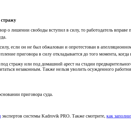
д стражу
р о лишении свободы вступил в силу, то работодатель вправе п
уда.
илу, если он не был обжалован и опротестован в апелляционном
упление приговора в силу откладывается до того момента, когда
 под стражу или под домашний арест на стадии предварительног
итаться незаконным. Также нельзя уволить осужденного работни
основании приговора суда.
и
экспертов системы Kadrovik PRO. Также смотрите,
как заполни