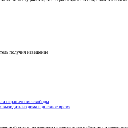
датель получил извещение
или ограничение свободы
 выходить из дома в дневное время
еленный судом, из зарплаты осужденного работника и перечисля