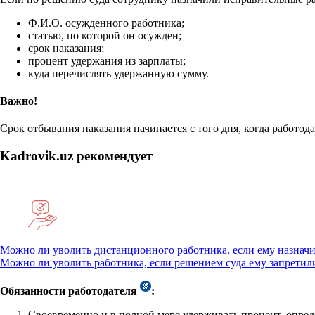
Ф.И.О. осужденного работника;
статью, по которой он осужден;
срок наказания;
процент удержания из зарплаты;
куда перечислять удержанную сумму.
Важно!
Срок отбывания наказания начинается с того дня, когда работо
Kadrovik.uz рекомендует
Можно ли уволить дистанционного работника, если ему назнач
Можно ли уволить работника, если решением суда ему запретили
Обязанности работодателя
:
Своевременно и в полной мере удерживать процент, опред