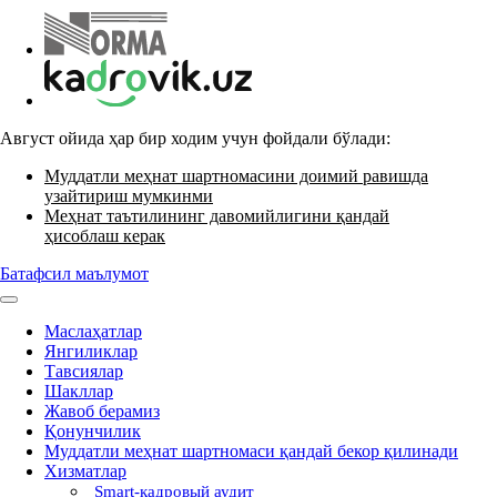
Август ойида ҳар бир ходим учун фойдали бўлади:
Муддатли меҳнат шартномасини доимий равишда
узайтириш мумкинми
Меҳнат таътилининг давомийлигини қандай
ҳисоблаш керак
Батафсил маълумот
Маслаҳатлар
Янгиликлар
Тавсиялар
Шакллар
Жавоб берамиз
Қонунчилик
Муддатли меҳнат шартномаси қандай бекор қилинади
Хизматлар
Smart-кадровый аудит