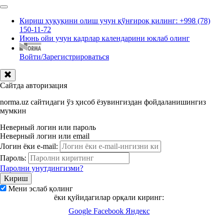
Кириш ҳуқуқини олиш учун қўнғироқ қилинг: +998 (78)
150-11-72
Июнь ойи учун кадрлар календарини юклаб олинг
Войти/Зарегистрироваться
Сайтда авторизация
norma.uz сайтидаги ўз ҳисоб ёзувингиздан фойдаланишингиз
мумкин
Неверный логин или пароль
Неверный логин или email
Логин ёки e-mail:
Пароль:
Паролни унутдингизми?
Мени эслаб қолинг
ёки қуйидагилар орқали киринг:
Google
Facebook
Яндекс