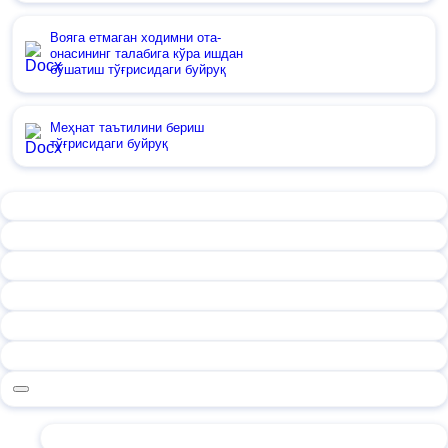
Вояга етмаган ходимни ота-
онасининг талабига кўра ишдан
бўшатиш тўғрисидаги буйруқ
Меҳнат таътилини бериш
тўғрисидаги буйруқ