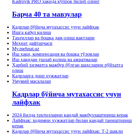
Kadrovik PRO ҳақида кўпроқ билиб олинг
Барча 40 та мавзулар
Кадрлар бўйича мутахассис учун лайфхак
Ишга қабул қилиш
Таътиллар ва бошқа дам олиш вақтлари
Меҳнат дафтарчаси
My.mehnat.uz
Иш ҳақи, компенсация ва бошқа тўловлар
Иш ҳақидан ушлаб қолиш ва ажратмалар
Ҳарбий хизматга мажбур бўлган шахсларни рўйхатга
олиш
Кадрларга доир ҳужжатлар
Умумий масалалар
Кадрлар бўйича мутахассис учун
лайфхак
2024 йилда таътилларни қандай мақбуллаштириш керак
Лайфхак: ходимни ҳужжатлар билан қандай таништириш
керак
Кадрлар бўйича мутахассис учун лайфхак: Т-2 шакли