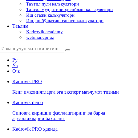
Таътил пули калькулятори
Таътил муддатини ҳисоблаш калькулятори
Иш стажи калькулятори
Ишдан бўшатиш санаси калькулятори
Таълим
Kadrovik.academy
webinar.cpr.uz
Ру
Ўз
Oʻz
Kadrovik
PRO
Кенг имкониятларга эга эксперт маълумот тизими
Kadrovik
demo
Синовга киришни фаоллаштиринг ва барча
афзалликларни баҳоланг
Kadrovik PRO ҳақида