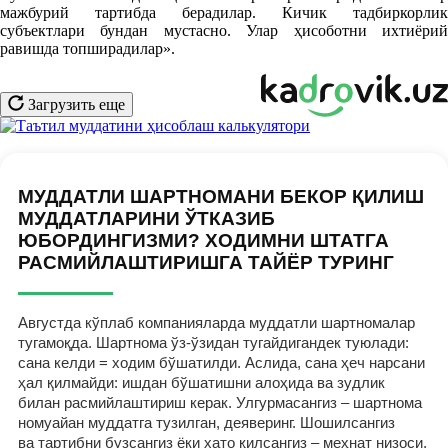
мажбурий тартибда берадилар. Кичик тадбиркорлик
субъектлари бундан мустасно. Улар ҳисоботни ихтиёрий
равишда топширадилар».
Загрузить еще
МУДДАТЛИ ШАРТНОМАНИ БЕКОР ҚИЛИШ
МУДДАТЛАРИНИ ЎТКАЗИБ
ЮБОРДИНГИЗМИ? ХОДИМНИ ШТАТГА
РАСМИЙЛАШТИРИШГА ТАЙЁР ТУРИНГ
Августда кўплаб компанияларда муддатли шартномалар
тугамоқда. Шартнома ўз-ўзидан тугайдигандек туюлади:
сана келди = ходим бўшатилди. Аслида, сана ҳеч нарсани
ҳал қилмайди: ишдан бўшатишни алоҳида ва зудлик
билан расмийлаштириш керак. Улгурмасангиз – шартнома
номуайан муддатга тузилган, деяверинг. Шошилсангиз
ва тартибни бузсангиз ёки хато қилсангиз – меҳнат низоси,