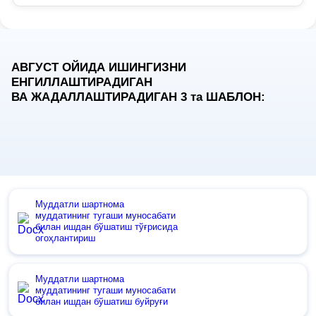
АВГУСТ ОЙИДА ИШИНГИЗНИ
ЕНГИЛЛАШТИРАДИГАН
ВА ЖАДАЛЛАШТИРАДИГАН 3
та
ШАБЛОН:
Муддатли шартнома
муддатининг тугаши муносабати
билан ишдан бўшатиш тўғрисида
огоҳлантириш
Муддатли шартнома
муддатининг тугаши муносабати
билан ишдан бўшатиш буйруғи