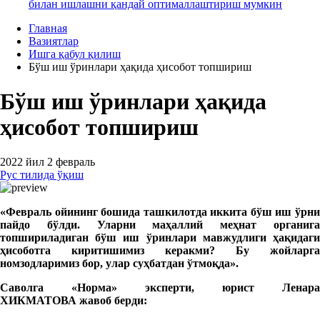
билан ишлашни қандай оптималлаштириш мумкин
Главная
Вазиятлар
Ишга қабул қилиш
Бўш иш ўринлари ҳақида ҳисобот топшириш
Бўш иш ўринлари ҳақида
ҳисобот топшириш
2022 йил 2 февраль
Рус тилида ўқиш
«
Февраль ойининг бошида ташкилотда иккита бўш иш ўрни
пайдо бўлди. Уларни маҳаллий меҳнат органига
топшириладиган бўш иш ўринлари мавжудлиги ҳақидаги
ҳисоботга киритишимиз керакми? Бу жойларга
номзодларимиз бор, улар суҳбатдан ўтмоқда».
Саволга «Норма» эксперти, юрист Ленара
ХИКМАТОВА
жавоб берди: