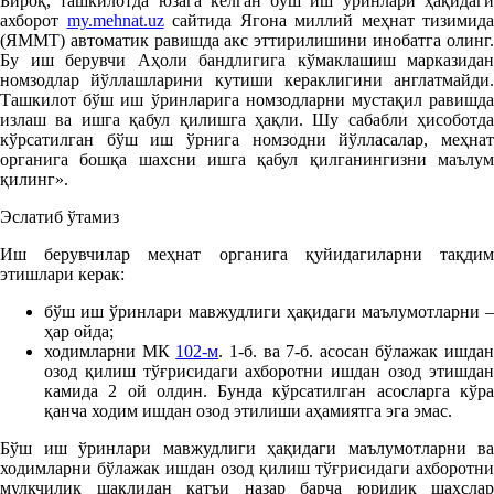
Бироқ, ташкилотда юзага келган бўш иш ўринлари ҳақидаги
ахборот
my.mehnat.uz
сайтида Ягона миллий меҳнат тизимида
(ЯММТ) автоматик равишда акс эттирилишини инобатга олинг.
Бу иш берувчи Аҳоли бандлигига кўмаклашиш марказидан
номзодлар йўллашларини кутиши кераклигини англатмайди.
Ташкилот бўш иш ўринларига номзодларни мустақил равишда
излаш ва ишга қабул қилишга ҳақли. Шу сабабли ҳисоботда
кўрсатилган бўш иш ўрнига номзодни йўлласалар, меҳнат
органига бошқа шахсни ишга қабул қилганингизни маълум
қилинг».
Эслатиб ўтамиз
Иш берувчилар меҳнат органига қуйидагиларни тақдим
этишлари керак:
бўш иш ўринлари мавжудлиги ҳақидаги маълумотларни –
ҳар ойда;
ходимларни МК
102-м
. 1-б. ва 7-б. асосан бўлажак ишдан
озод қилиш тўғрисидаги ахборотни ишдан озод этишдан
камида 2 ой олдин. Бунда кўрсатилган асосларга кўра
қанча ходим ишдан озод этилиши аҳамиятга эга эмас.
Бўш иш ўринлари мавжудлиги ҳақидаги маълумотларни ва
ходимларни бўлажак ишдан озод қилиш тўғрисидаги ахборотни
мулкчилик шаклидан қатъи назар барча юридик шахслар