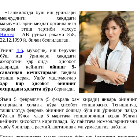
– «Ташкилотда бўш иш ўринлари
мавжудлиги ҳақидаги
маълумотларни меҳнат органларига
тақдим этиш тартиби махсус
Низом
– АВ рўйхат рақами 858,
22.12.1999 й. билан белгиланган.
Унинг
4-б
. мувофиқ, иш берувчи
бўш иш ўринлари ҳақидаги
ахборотни ҳар ойда – ҳисобот
давридан кейинги
ойнинг 5-
санасидан кечиктирмай
тақдим
этиши керак. Ушбу маълумотлар
ҳар бир ҳисобот ойининг
охиридаги ҳолатга кўра
берилади.
Яъни 5 февралгача (5 февраль ҳам киради) январь ойининг
охиридаги ҳолатга кўра ҳисобот топширасиз. Тегишинча,
ташкилотда февраль ойининг бошида бўш иш ўринлари пайдо
бўлган бўлса, улар 5 мартгача топширилиши керак бўлган
кейинги ҳисоботга киритилади. Бу пайтгача номзодларингизни
ушбу ўринларга расмийлаштиришга улгурмасангиз, албатта.