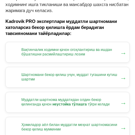
ходимнинг ишга тикланиши ва мансабдор шахсга нисбатан
жаримага дуч келасиз.
Kadrovik PRO экспертлари муддатли шартномани
хатоларсиз бекор қилишга ёрдам берадиган
тавсияномани тайёрладилар:
Вақтинчалик ходимни қачон огоҳлантириш ва ишдан
→
бўшатишни расмийлаштириш лозим
Шартномани бекор қилиш учун, муддат тугашини кутиш
→
шартми
Муддатли шартнома муддатидан олдин бекор
→
қилинганда қачон
неустойка тўлашга
тўғри келади
Ҳомиладор аёл билан муддатли меҳнат шартномасини
→
бекор қилиш мумкинми