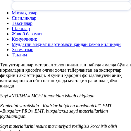
Маслаҳатлар
Янгиликлар
Тавсиялар
Шакллар
Жавоб берамиз
Қонунчилик
Муддатли меҳнат шартномаси қандай бекор қилинади
Хизматлар
Таълим
Тушунтиришлар материал эълон қилинган пайтда амалда бўлган
нормаларни ҳисобга олган ҳолда тайёрланган ва экспертлар
фикрини акс эттиради. Якуний қарорни фойдаланувчи аниқ
вазиятларни ҳисобга олган ҳолда мустақил равишда қабул
қилади.
Sayt «NORMA» MChJ tomonidan ishlab chiqilgan.
Kontentni yaratishda “Kadrlar boʻyicha maslahatchi” EMT,
«Buxgalter PRO» EMT, buxgalter.uz sayti materiallaridan
foydalanilgan.
Sayt materiallarini resurs ma’muriyati roziligisiz koʻchirib olish