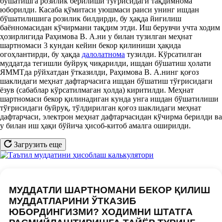
бўшатишга розилик берилиши тўғрисидаги тақдимнома
юборилди. Касаба қўмитаси уюшмаси раиси унинг ишдан
бўшатилишига розилик билдирди, бу ҳақда йиғилиш
баённомасидан кўчирмани тақдим этди. Иш берувчи учта ходим
ҳозирлигида Раҳимова В. А.ни у билан тузилган меҳнат
шартномаси 3 кундан кейин бекор қилиниши ҳақида
огоҳлантирди, бу ҳақда
далолатнома
тузилди. Кўрсатилган
муддатда тегишли буйруқ чиқарилди, ишдан бўшатиш ҳолати
ЯММТда рўйхатдан ўтказилди, Раҳимова В. А.нинг қоғоз
шаклидаги меҳнат дафтарчасига ишдан бўшатиш тўғрисидаги
ёзув (сабаблар кўрсатилмаган ҳолда) киритилди. Меҳнат
шартномаси бекор қилинадиган кунда унга ишдан бўшатилиши
тўғрисидаги буйруқ, тўлдирилган қоғоз шаклидаги меҳнат
дафтарчаси, электрон меҳнат дафтарчасидан кўчирма берилди ва
у билан иш ҳақи бўйича ҳисоб-китоб амалга оширилди.
Загрузить еще
МУДДАТЛИ ШАРТНОМАНИ БЕКОР ҚИЛИШ
МУДДАТЛАРИНИ ЎТКАЗИБ
ЮБОРДИНГИЗМИ? ХОДИМНИ ШТАТГА