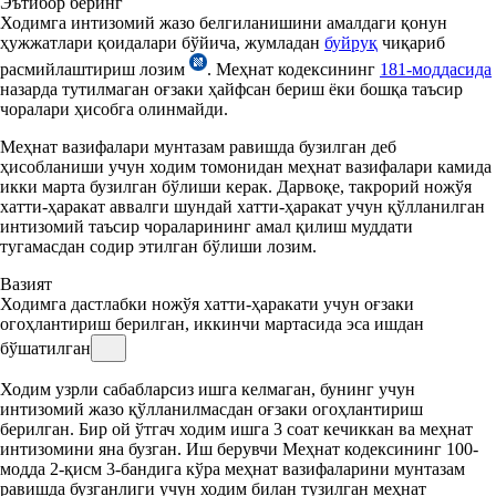
Эътибор беринг
Ходимга интизомий жазо белгиланишини амалдаги қонун
ҳужжатлари қоидалари бўйича, жумладан
буйруқ
чиқариб
расмийлаштириш лозим
. Меҳнат кодексининг
181-моддасида
назарда тутилмаган оғзаки ҳайфсан бериш ёки бошқа таъсир
чоралари ҳисобга олинмайди.
Меҳнат вазифалари мунтазам равишда бузилган деб
ҳисобланиши учун ходим томонидан меҳнат вазифалари камида
икки марта бузилган бўлиши керак. Дарвоқе, такрорий ножўя
хатти-ҳаракат аввалги шундай хатти-ҳаракат учун қўлланилган
интизомий таъсир чораларининг амал қилиш муддати
тугамасдан содир этилган бўлиши лозим.
Вазият
Ходимга дастлабки ножўя хатти-ҳаракати учун оғзаки
огоҳлантириш берилган, иккинчи мартасида эса ишдан
бўшатилган
Ходим узрли сабабларсиз ишга келмаган, бунинг учун
интизомий жазо қўлланилмасдан оғзаки огоҳлантириш
берилган. Бир ой ўтгач ходим ишга 3 соат кечиккан ва меҳнат
интизомини яна бузган. Иш берувчи Меҳнат кодексининг 100-
модда 2-қисм 3-бандига кўра меҳнат вазифаларини мунтазам
равишда бузганлиги учун ходим билан тузилган меҳнат