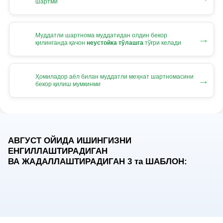
шартми
Муддатли шартнома муддатидан олдин бекор
→
қилинганда қачон
неустойка тўлашга
тўғри келади
Ҳомиладор аёл билан муддатли меҳнат шартномасини
→
бекор қилиш мумкинми
АВГУСТ ОЙИДА ИШИНГИЗНИ
ЕНГИЛЛАШТИРАДИГАН
ВА ЖАДАЛЛАШТИРАДИГАН 3
та
ШАБЛОН: