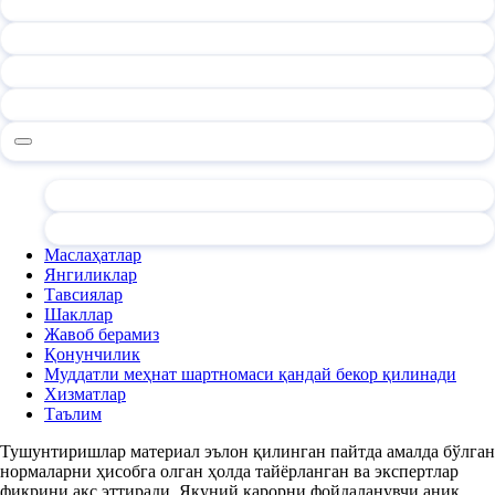
Маслаҳатлар
Янгиликлар
Тавсиялар
Шакллар
Жавоб берамиз
Қонунчилик
Муддатли меҳнат шартномаси қандай бекор қилинади
Хизматлар
Таълим
Тушунтиришлар материал эълон қилинган пайтда амалда бўлган
нормаларни ҳисобга олган ҳолда тайёрланган ва экспертлар
фикрини акс эттиради. Якуний қарорни фойдаланувчи аниқ