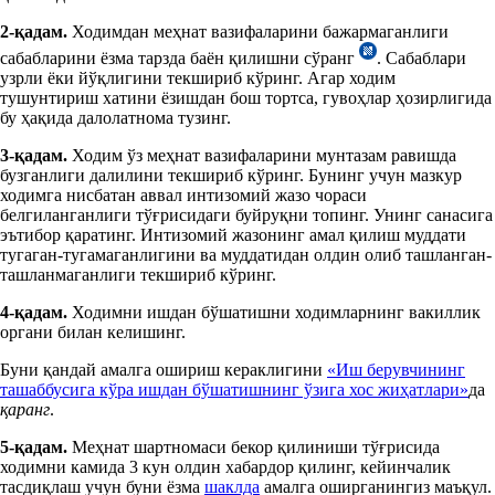
2-қадам.
Ходимдан меҳнат вазифаларини бажармаганлиги
сабабларини ёзма тарзда баён қилишни сўранг
. Сабаблари
узрли ёки йўқлигини текшириб кўринг. Агар ходим
тушунтириш хатини ёзишдан бош тортса, гувоҳлар ҳозирлигида
бу ҳақида далолатнома тузинг.
3-қадам.
Ходим ўз меҳнат вазифаларини мунтазам равишда
бузганлиги далилини текшириб кўринг. Бунинг учун мазкур
ходимга нисбатан аввал интизомий жазо чораси
белгиланганлиги тўғрисидаги буйруқни топинг. Унинг санасига
эътибор қаратинг. Интизомий жазонинг амал қилиш муддати
тугаган-тугамаганлигини ва муддатидан олдин олиб ташланган-
ташланмаганлиги текшириб кўринг.
4-қадам.
Ходимни ишдан бўшатишни ходимларнинг вакиллик
органи билан келишинг.
Буни қандай амалга ошириш кераклигини
«Иш берувчининг
ташаббусига кўра ишдан бўшатишнинг ўзига хос жиҳатлари»
да
қаранг
.
5-қадам.
Меҳнат шартномаси бекор қилиниши тўғрисида
ходимни камида 3 кун олдин хабардор қилинг, кейинчалик
тасдиқлаш учун буни ёзма
шаклда
амалга оширганингиз маъқул.