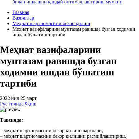
билан ишлашни қандай оптималлаштириш мумкин
Главная
Вазиятлар
Меҳнат шартномасини бекор қилиш
Меҳнат вазифаларини мунтазам равишда бузган ходимни
ишдан бўшатиш тартиби
Меҳнат вазифаларини
мунтазам равишда бузган
ходимни ишдан бўшатиш
тартиби
2022 йил 25 март
Рус тилида ўқиш
Тавсияда:
– меҳнат шартномасини бекор қилиш шартлари;
– меҳнат шартномасини бекор қилишни расмийлаштириш.