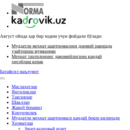
Август ойида ҳар бир ходим учун фойдали бўлади:
Муддатли меҳнат шартномасини доимий равишда
узайтириш мумкинми
Меҳнат таътилининг давомийлигини қандай
ҳисоблаш керак
Батафсил маълумот
Маслаҳатлар
Янгиликлар
Тавсиялар
Шакллар
Жавоб берамиз
Қонунчилик
Муддатли меҳнат шартномаси қандай бекор қилинади
Хизматлар
Smart-кадровый аудит