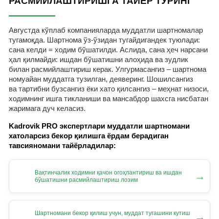
РАСМИЙЛАШТИРИШГА ТАЙЁР ТУРИНГ
Августда кўплаб компанияларда муддатли шартномалар
тугамоқда. Шартнома ўз-ўзидан тугайдигандек туюлади:
сана келди = ходим бўшатилди. Аслида, сана ҳеч нарсани
ҳал қилмайди: ишдан бўшатишни алоҳида ва зудлик
билан расмийлаштириш керак. Улгурмасангиз – шартнома
номуайан муддатга тузилган, деяверинг. Шошилсангиз
ва тартибни бузсангиз ёки хато қилсангиз – меҳнат низоси,
ходимнинг ишга тикланиши ва мансабдор шахсга нисбатан
жаримага дуч келасиз.
Kadrovik PRO экспертлари муддатли шартномани
хатоларсиз бекор қилишга ёрдам берадиган
тавсияномани тайёрладилар:
Вақтинчалик ходимни қачон огоҳлантириш ва ишдан
→
бўшатишни расмийлаштириш лозим
Шартномани бекор қилиш учун, муддат тугашини кутиш
→