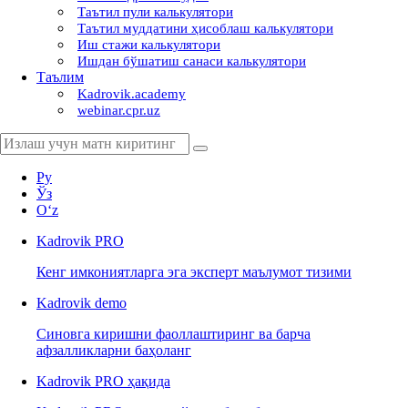
Таътил пули калькулятори
Таътил муддатини ҳисоблаш калькулятори
Иш стажи калькулятори
Ишдан бўшатиш санаси калькулятори
Таълим
Kadrovik.academy
webinar.cpr.uz
Ру
Ўз
Oʻz
Kadrovik
PRO
Кенг имкониятларга эга эксперт маълумот тизими
Kadrovik
demo
Синовга киришни фаоллаштиринг ва барча
афзалликларни баҳоланг
Kadrovik PRO ҳақида