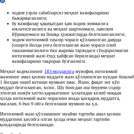
:
ходим узрли сабабларсиз меҳнат вазифаларини
бажармаганлиги;
бу вазифалар ҳақиқатдан ҳам ходим зиммасига
юклатилганлиги ва меҳнат шартномаси, лавозим
йўриқномаси ва бошқа ҳужжатларда белгиланганлиги;
ходим интизомий таъсир чораси қўлланилган даврда
(охирги йилда унга белгиланган жазо чораси олиб
ташланмаганлиги ёки жарима тарзидаги сўндирилмаган
интизомий жазо ёхуд ҳайфсан берилганда) меҳнат
вазифаларини такроран бузганлиги.
Меҳнат кодексининг
183-моддасига
мувофиқ интизомий
жазонинг амал қилиш муддати жазо қўлланилган кундан бошлаб
1 йилдан ошиб кетиши мумкин эмас. Яъни, фақат энг кўп
муддат белгиланган, холос. Шу боисдан иш берувчи содир
этилган ножўя хатти-ҳаракатнинг ҳолатидан келиб чиққан
ҳолда интизомий жазо чорасини янада қисқароқ муддатга,
масалан, 6 ёки 9 ойга белгилаши мумкин ва ҳ.к.
Интизомий жазо қўллашнинг муайян тартиби амал қилиш
муддатини ҳисобга олган ҳолда ички меҳнат тартиби
қоидаларида белгиланади.