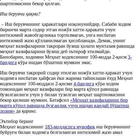
шартномасини бекор қилган.
Иш берувчи ҳақми?
– Иш берувчининг ҳаракатлари ноқонунийдир. Сабаби ходим
биринчи марта содир этган ножўя хатти-ҳаракати учун
интизомий жавобгарликка тортилмаган, унга нисбатан
интизомий жазо қўлланилмаган ҳисобланади. Демак, унинг
меҳнат вазифаларини такроран бузиш ҳолати мунтазам равишда
меҳнат вазифаларини бузиш деб эътироф этилмайди.
Бинобарин, ходимни Меҳнат кодексининг 100-модда 2-қисм
3-
бандига
кўра ишдан бўшатиш мумкин эмас.
Иш берувчи такрорий содир этилган ножўя хатти-ҳаракат учун
ходимга нисбатан ҳайфсан ёки жарима тайинлаши ёхуд Меҳнат
кодексининг 100-моддаси 2-қисми
4-бандига
кўра ходим
томонидан меҳнат вазифалари бир марта қўпол равишда
бузилганлиги учун у билан тузилган меҳнат шартномасини
бекор қилиши мумкин. Батафсил
«Меҳнат вазифаларини бир
марта қўпол равишда бузганлик учун ишдан қандай бўшатиш
лозим»
да
қаранг
.
Эътибор беринг
Меҳнат кодексининг
183-моддасига мувофиқ
иш берувчининг
буйруғи билан ходимга белгиланган интизомий жазо амал