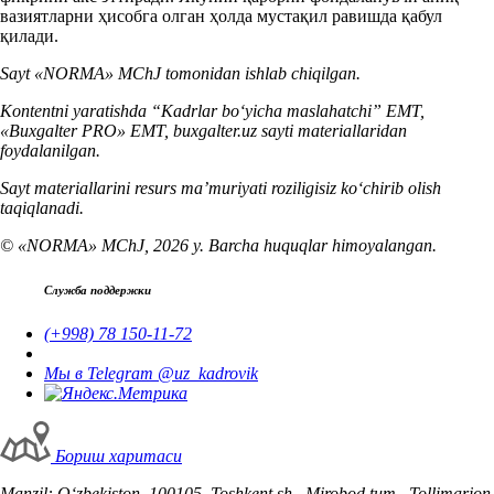
вазиятларни ҳисобга олган ҳолда мустақил равишда қабул
қилади.
Sayt «NORMA» MChJ tomonidan ishlab chiqilgan.
Kontentni yaratishda “Kadrlar boʻyicha maslahatchi” EMT,
«Buxgalter PRO» EMT, buxgalter.uz sayti materiallaridan
foydalanilgan.
Sayt materiallarini resurs ma’muriyati roziligisiz koʻchirib olish
taqiqlanadi.
© «NORMA» MChJ, 2026 y. Barcha huquqlar himoyalangan.
Служба поддержки
(+998) 78 150-11-72
Мы в Telegram @uz_kadrovik
Бориш харитаси
Manzil: Oʻzbekiston, 100105, Toshkent sh., Mirobod tum., Tollimarjon