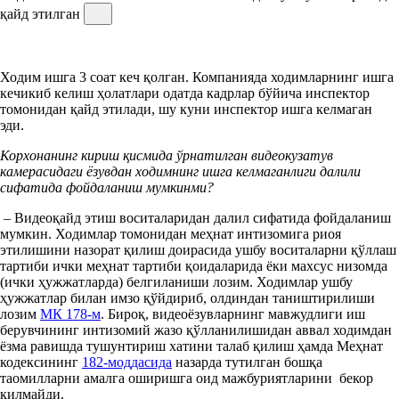
қайд этилган
Ходим ишга 3 соат кеч қолган. Компанияда ходимларнинг ишга
кечикиб келиш ҳолатлари одатда кадрлар бўйича инспектор
томонидан қайд этилади, шу куни инспектор ишга келмаган
эди.
Корхонанинг кириш қисмида ўрнатилган видеокузатув
камерасидаги ёзувдан ходимнинг ишга келмаганлиги далили
сифатида фойдаланиш мумкинми?
– Видеоқайд этиш воситаларидан далил сифатида фойдаланиш
мумкин. Ходимлар томонидан меҳнат интизомига риоя
этилишини назорат қилиш доирасида ушбу воситаларни қўллаш
тартиби ички меҳнат тартиби қоидаларида ёки махсус низомда
(ички ҳужжатларда) белгиланиши лозим. Ходимлар ушбу
ҳужжатлар билан имзо қўйдириб, олдиндан таништирилиши
лозим
МК 178-м
. Бироқ, видеоёзувларнинг мавжудлиги иш
берувчининг интизомий жазо қўлланилишидан аввал ходимдан
ёзма равишда тушунтириш хатини талаб қилиш ҳамда Меҳнат
кодексининг
182-моддасида
назарда тутилган бошқа
таомилларни амалга оширишга оид мажбуриятларини бекор
қилмайди.