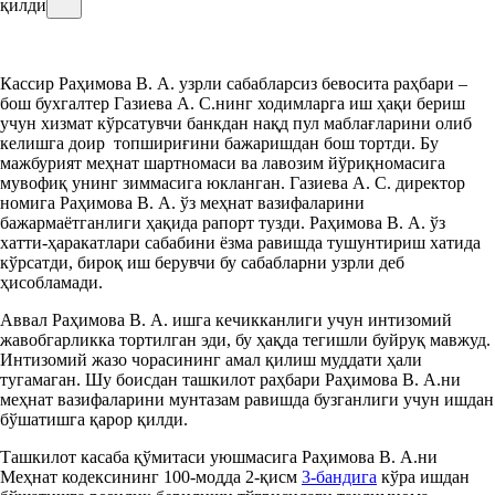
қилди
Кассир Раҳимова В. А. узрли сабабларсиз бевосита раҳбари –
бош бухгалтер Газиева А. С.нинг ходимларга иш ҳақи бериш
учун хизмат кўрсатувчи банкдан нақд пул маблағларини олиб
келишга доир топшириғини бажаришдан бош тортди. Бу
мажбурият меҳнат шартномаси ва лавозим йўриқномасига
мувофиқ унинг зиммасига юкланган. Газиева А. С. директор
номига Раҳимова В. А. ўз меҳнат вазифаларини
бажармаётганлиги ҳақида рапорт тузди. Раҳимова В. А. ўз
хатти-ҳаракатлари сабабини ёзма равишда тушунтириш хатида
кўрсатди, бироқ иш берувчи бу сабабларни узрли деб
ҳисобламади.
Аввал Раҳимова В. А. ишга кечикканлиги учун интизомий
жавобгарликка тортилган эди, бу ҳақда тегишли буйруқ мавжуд.
Интизомий жазо чорасининг амал қилиш муддати ҳали
тугамаган. Шу боисдан ташкилот раҳбари Раҳимова В. А.ни
меҳнат вазифаларини мунтазам равишда бузганлиги учун ишдан
бўшатишга қарор қилди.
Ташкилот касаба қўмитаси уюшмасига Раҳимова В. А.ни
Меҳнат кодексининг 100-модда 2-қисм
3-бандига
кўра ишдан