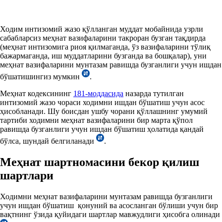
Ходим интизомий жазо қўлланган муддат мобайнида узрли
сабабларсиз меҳнат вазифаларини такроран бузган тақдирда
(меҳнат интизомига риоя қилмаганда, ўз вазифаларини тўлиқ
бажармаганда, иш муддатларини бузганда ва бошқалар), уни
меҳнат вазифаларини мунтазам равишда бузганлиги учун ишдан
бўшатишингиз мумкин
.
Меҳнат кодексининг
181-моддасида
назарда тутилган
интизомий жазо чораси ходимни ишдан бўшатиш учун асос
ҳисобланади. Шу боисдан ушбу чорани қўллашнинг умумий
тартиби ходимни меҳнат вазифаларини бир марта қўпол
равишда бузганлиги учун ишдан бўшатиш ҳолатида қандай
бўлса, шундай белгиланади
.
Меҳнат шартномасини бекор қилиш
шартлари
Ходимни меҳнат вазифаларини мунтазам равишда бузганлиги
учун ишдан бўшатиш қонуний ва асосланган бўлиши учун бир
вақтнинг ўзида қуйидаги шартлар мавжудлиги ҳисобга олинади