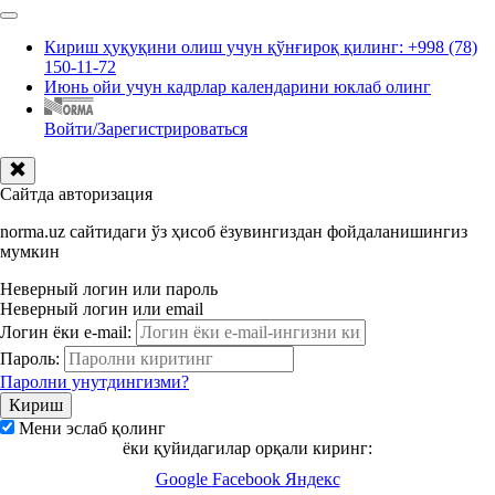
Кириш ҳуқуқини олиш учун қўнғироқ қилинг: +998 (78)
150-11-72
Июнь ойи учун кадрлар календарини юклаб олинг
Войти/Зарегистрироваться
Сайтда авторизация
norma.uz сайтидаги ўз ҳисоб ёзувингиздан фойдаланишингиз
мумкин
Неверный логин или пароль
Неверный логин или email
Логин ёки e-mail:
Пароль:
Паролни унутдингизми?
Мени эслаб қолинг
ёки қуйидагилар орқали киринг:
Google
Facebook
Яндекс