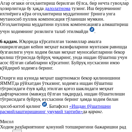
Агар оғзаки огоҳлантириш берилган бўлса, бир нечта гувоҳлар
ҳозирлигида бу ҳақда
далолатнома
тузинг. Иш берувчининг
ихтиёрига кўра огоҳлантириш муддатининг ўрнига унга
мутаносиб пуллик компенсация тўланиши мумкин.
Огоҳлантириш муддатини пуллик компенсацияга алмаштириш
учун ходимнинг розилиги талаб этилмайди
.
6-қадам.
Юқорида кўрсатилган таомиллар амалга
оширилгандан кейин меҳнат вазифаларини мунтазам равишда
бузганлиги учун ходим билан меҳнат муносабатларини бекор
қилиш тўғрисида буйруқ чиқаринг, унда ишдан бўшатиш учун
асос бўлган сабабларни кўрсатинг. Буйруқ нусхасини имзо
қўйдириб ходимга беринг.
Охирги иш кунида меҳнат шартномаси бекор қилинишини
ЯММТда рўйхатдан ўтказинг, ходимга ишдан бўшатиш
тўғрисидаги ёзув қайд этилган қоғоз шаклидаги меҳнат
дафтарчасини (мавжуд бўлган тақдирда), ишдан бўшатилиши
тўғрисидаги буйруқ нусхасини беринг ҳамда ходим билан
ҳисоб-китоб қилинг
. Батафсил
«Ишдан бўшатишни
расмийлаштиришнинг умумий тартиби»
да
қаранг
.
Мисол
Ходим раҳбариятнинг қонуний топшириғини бажаришни рад