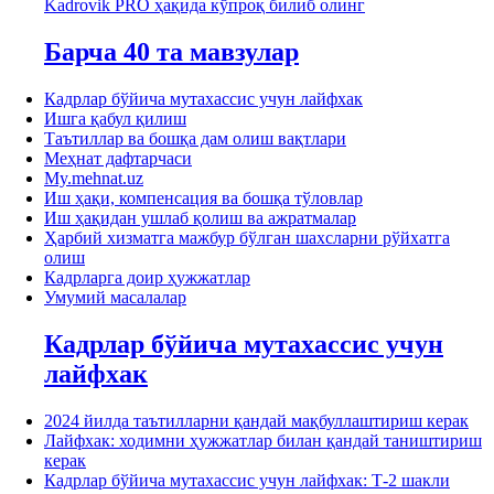
Kadrovik PRO ҳақида кўпроқ билиб олинг
Барча 40 та мавзулар
Кадрлар бўйича мутахассис учун лайфхак
Ишга қабул қилиш
Таътиллар ва бошқа дам олиш вақтлари
Меҳнат дафтарчаси
My.mehnat.uz
Иш ҳақи, компенсация ва бошқа тўловлар
Иш ҳақидан ушлаб қолиш ва ажратмалар
Ҳарбий хизматга мажбур бўлган шахсларни рўйхатга
олиш
Кадрларга доир ҳужжатлар
Умумий масалалар
Кадрлар бўйича мутахассис учун
лайфхак
2024 йилда таътилларни қандай мақбуллаштириш керак
Лайфхак: ходимни ҳужжатлар билан қандай таништириш
керак
Кадрлар бўйича мутахассис учун лайфхак: Т-2 шакли