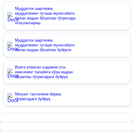
Муддатли шартнома
муддатининг тугаши муносабати
билан ишдан бўшатиш тўғрисида
огоҳлантириш
Муддатли шартнома
муддатининг тугаши муносабати
билан ишдан бўшатиш буйруғи
Вояга етмаган ходимни ота-
онасининг талабига кўра ишдан
бўшатиш тўғрисидаги буйруқ
Меҳнат таътилини бериш
тўғрисидаги буйруқ