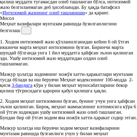
қилиш муддати тугамасдан олиб ташланган бўлса, интизомий
жазо белгиланмаган деб ҳисобланади. Бу ҳақда батафсил
«
Интизомий жазонинг олиб ташланиши
» да қаранг.
Мисол
Меҳнат вазифалари мунтазам равишда бузилганлигини
белгилаш
1. Ходим интизомий жазо қўлланилганидан кейин 6 ой ўтгач
иккинчи марта меҳнат интизомини бузган. Биринчи марта
шундай бўлганда унга 1 йил муддатга ҳайфсан эълон қилинган
эди. Ушбу интизомий жазо муддатидан олдин олиб
ташланмаган.
Мазкур ҳолатда ходимнинг ножўя хатти-ҳаракатлари мунтазам
тусда бўлади ва иш берувчи Меҳнат кодексининг 100-модда 2-
қисм
3-бандига
кўра у билан меҳнат муносабатларини бекор
қилиш тўғрисидаги қарорни қабул қилишга ҳақли.
2. Ходим меҳнат интизомини бузган, бунинг учун унга ҳайфсан
эълон қилинган. Бироқ, меҳнат жамоасининг илтимосига кўра 6
ой ўтгач ходимдан ушбу интизомий жазо олиб ташланган.
Бундан бир ой ўтгач ходим яна ножўя хатти-ҳаракат содир этган.
Мазкур ҳолатда иш берувчи ходим меҳнат вазифаларини
мунтазам равишда бузганлиги учун у билан меҳнат