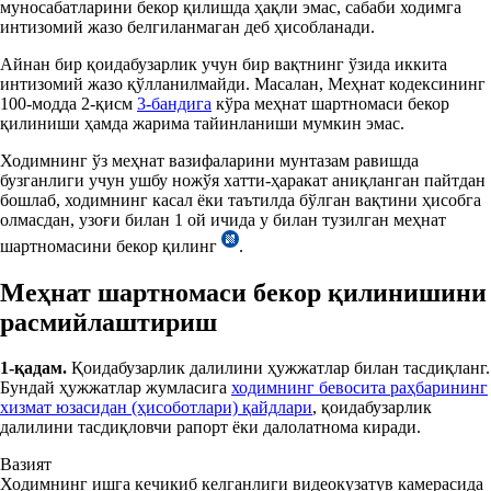
муносабатларини бекор қилишда ҳақли эмас, сабаби ходимга
интизомий жазо белгиланмаган деб ҳисобланади.
Айнан бир қоидабузарлик учун бир вақтнинг ўзида иккита
интизомий жазо қўлланилмайди. Масалан, Меҳнат кодексининг
100-модда 2-қисм
3-бандига
кўра меҳнат шартномаси бекор
қилиниши ҳамда жарима тайинланиши мумкин эмас.
Ходимнинг ўз меҳнат вазифаларини мунтазам равишда
бузганлиги учун ушбу ножўя хатти-ҳаракат аниқланган пайтдан
бошлаб, ходимнинг касал ёки таътилда бўлган вақтини ҳисобга
олмасдан, узоғи билан 1 ой ичида у билан тузилган меҳнат
шартномасини бекор қилинг
.
Меҳнат шартномаси бекор қилинишини
расмийлаштириш
1-қадам.
Қоидабузарлик далилини ҳужжатлар билан тасдиқланг.
Бундай ҳужжатлар жумласига
ходимнинг бевосита раҳбарининг
хизмат юзасидан (ҳисоботлари) қайдлари
, қоидабузарлик
далилини тасдиқловчи рапорт ёки далолатнома киради.
Вазият
Ходимнинг ишга кечикиб келганлиги видеокузатув камерасида