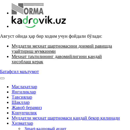
Август ойида ҳар бир ходим учун фойдали бўлади:
Муддатли меҳнат шартномасини доимий равишда
узайтириш мумкинми
Меҳнат таътилининг давомийлигини қандай
ҳисоблаш керак
Батафсил маълумот
Маслаҳатлар
Янгиликлар
Тавсиялар
Шакллар
Жавоб берамиз
Қонунчилик
Муддатли меҳнат шартномаси қандай бекор қилинади
Хизматлар
Smart-кадровый аудит