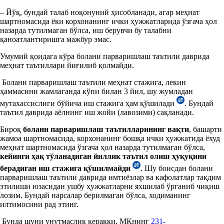
– Йўқ, бундай талаб ноқонуний ҳисобланади, агар меҳнат
шартномасида ёки корхонанинг ички ҳужжатларида ўзгача ҳол
назарда тутилмаган бўлса, иш берувчи бу талабни
қаноатлантиришга мажбур эмас.
Умумий қоидага кўра болани парваришлаш таътили даврида
меҳнат таътиллари йиғилиб қолмайди.
Болани парваришлаш таътили меҳнат стажига, лекин
ҳаммасини жамлаганда кўпи билан 3 йил, шу жумладан
мутахассислиги бўйича иш стажига ҳам қўшилади
. Бундай
таътил даврида аёлнинг иш жойи (лавозими) сақланади.
Бироқ
болани парваришлаш таътилларининг вақти
, башарти
жамоа шартномасида, корхонанинг бошқа ички ҳужжатида ёхуд
меҳнат шартномасида ўзгача ҳол назарда тутилмаган бўлса,
кейинги ҳақ тўланадиган йиллик таътил олиш ҳуқуқини
берадиган иш стажига қўшилмайди
. Шу боисдан болани
парваришлаш таътили даврида имтиёзлар ва кафолатлар тақдим
этилиши юзасидан ушбу ҳужжатларни яхшилаб ўрганиб чиқиш
лозим. Бундай нарсалар берилмаган бўлса, ходиманинг
илтимосини рад этинг.
Бунда шуни унутмаслик керакки, МКнинг
231-