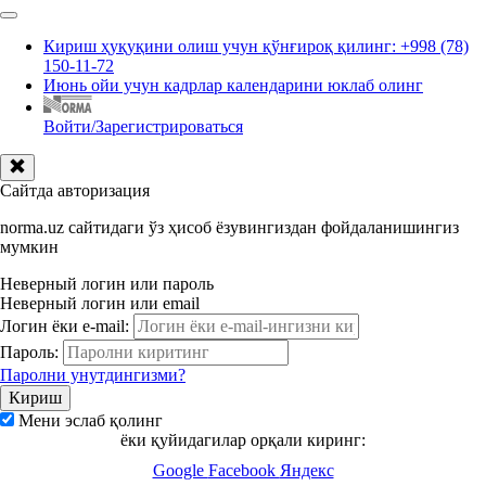
Кириш ҳуқуқини олиш учун қўнғироқ қилинг: +998 (78)
150-11-72
Июнь ойи учун кадрлар календарини юклаб олинг
Войти/Зарегистрироваться
Сайтда авторизация
norma.uz сайтидаги ўз ҳисоб ёзувингиздан фойдаланишингиз
мумкин
Неверный логин или пароль
Неверный логин или email
Логин ёки e-mail:
Пароль:
Паролни унутдингизми?
Мени эслаб қолинг
ёки қуйидагилар орқали киринг:
Google
Facebook
Яндекс