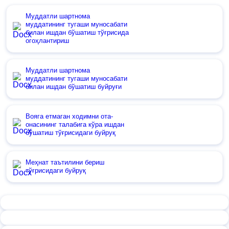
Муддатли шартнома
муддатининг тугаши муносабати
билан ишдан бўшатиш тўғрисида
огоҳлантириш
Муддатли шартнома
муддатининг тугаши муносабати
билан ишдан бўшатиш буйруғи
Вояга етмаган ходимни ота-
онасининг талабига кўра ишдан
бўшатиш тўғрисидаги буйруқ
Меҳнат таътилини бериш
тўғрисидаги буйруқ