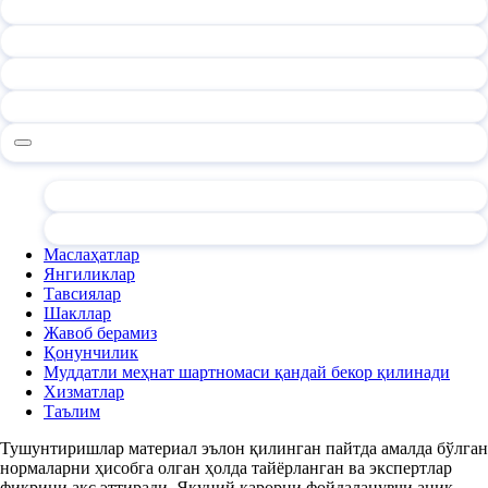
Маслаҳатлар
Янгиликлар
Тавсиялар
Шакллар
Жавоб берамиз
Қонунчилик
Муддатли меҳнат шартномаси қандай бекор қилинади
Хизматлар
Таълим
Тушунтиришлар материал эълон қилинган пайтда амалда бўлган
нормаларни ҳисобга олган ҳолда тайёрланган ва экспертлар
фикрини акс эттиради. Якуний қарорни фойдаланувчи аниқ