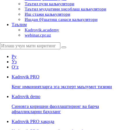
Таътил пули калькулятори
Таътил муддатини ҳисоблаш калькулятори
Иш стажи калькулятори
Ишдан бўшатиш санаси калькулятори
Таълим
Kadrovik.academy
webinar.cpr.uz
Ру
Ўз
Oʻz
Kadrovik
PRO
Кенг имкониятларга эга эксперт маълумот тизими
Kadrovik
demo
Синовга киришни фаоллаштиринг ва барча
афзалликларни баҳоланг
Kadrovik PRO ҳақида