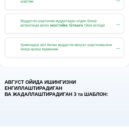
шартми
Муддатли шартнома муддатидан олдин бекор
→
қилинганда қачон
неустойка тўлашга
тўғри келади
Ҳомиладор аёл билан муддатли меҳнат шартномасини
→
бекор қилиш мумкинми
АВГУСТ ОЙИДА ИШИНГИЗНИ
ЕНГИЛЛАШТИРАДИГАН
ВА ЖАДАЛЛАШТИРАДИГАН 3
та
ШАБЛОН: