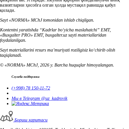
вазиятларни ҳисобга олган ҳолда мустақил равишда қабул
қилади.
Sayt «NORMA» MChJ tomonidan ishlab chiqilgan.
Kontentni yaratishda “Kadrlar boʻyicha maslahatchi” EMT,
«Buxgalter PRO» EMT, buxgalter.uz sayti materiallaridan
foydalanilgan.
Sayt materiallarini resurs ma’muriyati roziligisiz koʻchirib olish
taqiqlanadi.
© «NORMA» MChJ, 2026 y. Barcha huquqlar himoyalangan.
Служба поддержки
(+998) 78 150-11-72
Мы в Telegram @uz_kadrovik
Бориш харитаси