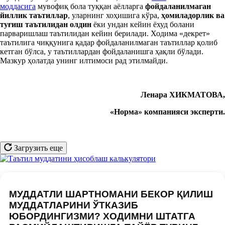
моддасига
мувофиқ бола туққан аёлларга
фойдаланилмаган
йиллик таътиллар
, уларнинг хоҳишига кўра,
ҳомиладорлик ва
туғиш таътилидан олдин
ёки ундан кейин ёхуд болани
парваришлаш таътилидан кейин берилади. Ходима «декрет»
таътилига чиққунига қадар фойдаланилмаган таътиллар қолиб
кетган бўлса, у таътиллардан фойдаланишга ҳақли бўлади.
Мазкур ҳолатда унинг илтимоси рад этилмайди.
Ленара ХИКМАТОВА,
«Норма» компанияси эксперти.
Загрузить еще
МУДДАТЛИ ШАРТНОМАНИ БЕКОР ҚИЛИШ
МУДДАТЛАРИНИ ЎТКАЗИБ
ЮБОРДИНГИЗМИ? ХОДИМНИ ШТАТГА