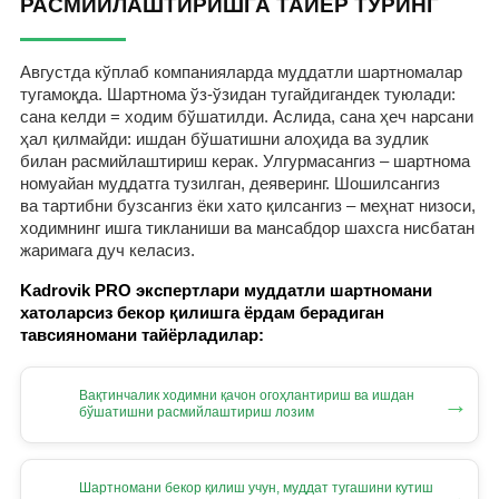
РАСМИЙЛАШТИРИШГА ТАЙЁР ТУРИНГ
Августда кўплаб компанияларда муддатли шартномалар
тугамоқда. Шартнома ўз-ўзидан тугайдигандек туюлади:
сана келди = ходим бўшатилди. Аслида, сана ҳеч нарсани
ҳал қилмайди: ишдан бўшатишни алоҳида ва зудлик
билан расмийлаштириш керак. Улгурмасангиз – шартнома
номуайан муддатга тузилган, деяверинг. Шошилсангиз
ва тартибни бузсангиз ёки хато қилсангиз – меҳнат низоси,
ходимнинг ишга тикланиши ва мансабдор шахсга нисбатан
жаримага дуч келасиз.
Kadrovik PRO экспертлари муддатли шартномани
хатоларсиз бекор қилишга ёрдам берадиган
тавсияномани тайёрладилар:
Вақтинчалик ходимни қачон огоҳлантириш ва ишдан
→
бўшатишни расмийлаштириш лозим
Шартномани бекор қилиш учун, муддат тугашини кутиш
→