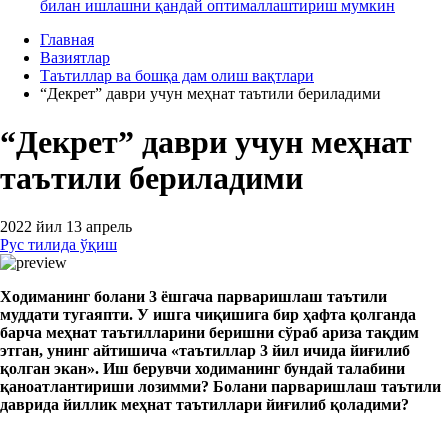
билан ишлашни қандай оптималлаштириш мумкин
Главная
Вазиятлар
Таътиллар ва бошқа дам олиш вақтлари
“Декрет” даври учун меҳнат таътили бериладими
“Декрет” даври учун меҳнат
таътили бериладими
2022 йил 13 апрель
Рус тилида ўқиш
Ходиманинг болани 3 ёшгача парваришлаш таътили
муддати тугаяпти. У ишга чиқишига бир ҳафта қолганда
барча меҳнат таътилларини беришни сўраб ариза тақдим
этган, унинг айтишича «таътиллар 3 йил ичида йиғилиб
қолган экан». Иш берувчи ходиманинг бундай талабини
қаноатлантириши лозимми? Болани парваришлаш таътили
даврида йиллик меҳнат таътиллари йиғилиб қоладими?