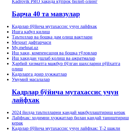
Kadrovik PRO ҳақида кўпроқ билиб олинг
Барча 40 та мавзулар
Кадрлар бўйича мутахассис учун лайфхак
Ишга қабул қилиш
Таътиллар ва бошқа дам олиш вақтлари
Меҳнат дафтарчаси
My.mehnat.uz
Иш ҳақи, компенсация ва бошқа тўловлар
Иш ҳақидан ушлаб қолиш ва ажратмалар
Ҳарбий хизматга мажбур бўлган шахсларни рўйхатга
олиш
Кадрларга доир ҳужжатлар
Умумий масалалар
Кадрлар бўйича мутахассис учун
лайфхак
2024 йилда таътилларни қандай мақбуллаштириш керак
Лайфхак: ходимни ҳужжатлар билан қандай таништириш
керак
Кадрлар бўйича мутахассис учун лайфхак: Т-2 шакли