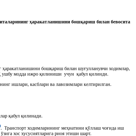
ситаларининг ҳаракатланишини бошқариш билан бевосита
нг ҳаракатланишини бошқариш билан шуғулланувчи ходимлар,
Қ ушбу модда ижро қилиниши учун қабул қилинди.
арнинг ишлари, касблари ва лавозимлари келтирилган.
лар қабул қилинади.
. Транспорт ходимларининг меҳнатини қўллаш чоғида иш
зига хос хусусиятларига риоя этиши шарт.