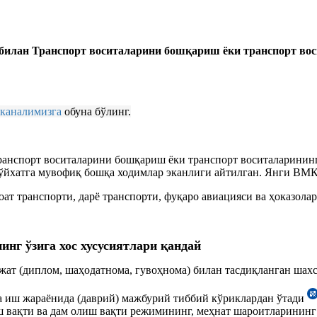
билан Транспорт воситаларини бошқариш ёки транспорт во
-каналимизга
обуна бўлинг.
транспорт воситаларини бошқариш ёки транспорт воситаларини
рўйхатга мувофиқ бошқа ходимлар эканлиги айтилган. Янги ВМ
ноат транспорти, дарё транспорти, фуқаро авиацияси ва ҳоказол
нинг
ўзига хос
хусусиятлари қандай
ат (диплом, шаҳодатнома, гувоҳнома) билан тасдиқланган шахс
ва иш жараёнида (даврий) мажбурий тиббий кўриклардан ўтади
 вақти ва дам олиш вақти режимининг, меҳнат шароитларининг ў