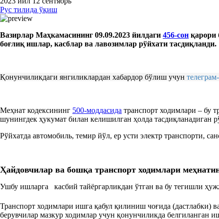
2023 йил 12 сентябрь
Рус тилида ўқиш
Вазирлар Маҳкамасининг 09.09.2023 йилдаги
456-сон
қарори 
боғлиқ ишлар, касблар ва лавозимлар рўйхати тасдиқланди.
Қонунчиликдаги янгиликлардан хабардор бўлиш учун
телеграм
Меҳнат кодексининг
500-моддасида
транспорт ходимлари – бу 
шунингдек ҳукумат билан келишилган ҳолда тасдиқланадиган 
Рўйхатда автомобиль, темир йўл, ер усти электр транспорти, са
Ҳайдовчилар ва бошқа транспорт ходимлари
меҳнат
и
Ушбу ишларга касбий тайёргарликдан ўтган ва бу тегишли ҳужж
Транспорт ходимлари ишга қабул қилиниш чоғида (дастлабки) 
берувчилар мазкур ходимлар учун қонунчиликда белгиланган иш