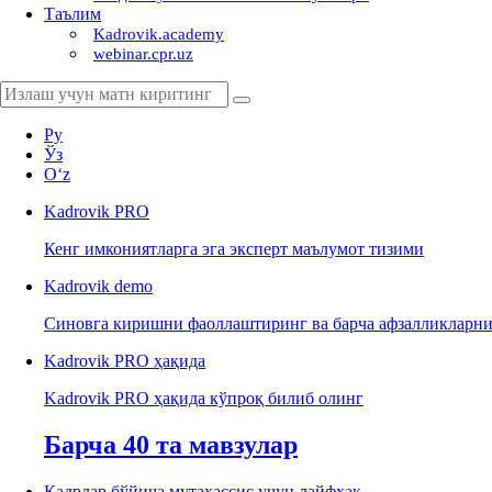
Таълим
Kadrovik.academy
webinar.cpr.uz
Ру
Ўз
Oʻz
Kadrovik
PRO
Кенг имкониятларга эга эксперт маълумот тизими
Kadrovik
demo
Синовга киришни фаоллаштиринг ва барча афзалликларни
Kadrovik PRO ҳақида
Kadrovik PRO ҳақида кўпроқ билиб олинг
Барча 40 та мавзулар
Кадрлар бўйича мутахассис учун лайфхак