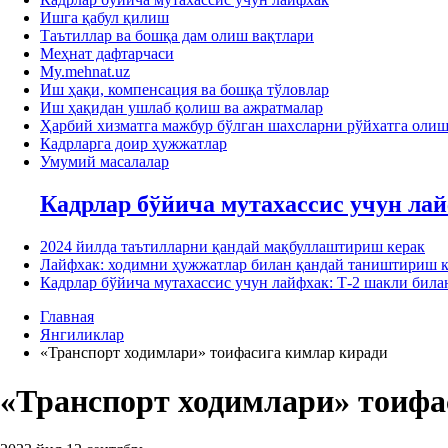
Ишга қабул қилиш
Таътиллар ва бошқа дам олиш вақтлари
Меҳнат дафтарчаси
My.mehnat.uz
Иш ҳақи, компенсация ва бошқа тўловлар
Иш ҳақидан ушлаб қолиш ва ажратмалар
Ҳарбий хизматга мажбур бўлган шахсларни рўйхатга оли
Кадрларга доир ҳужжатлар
Умумий масалалар
Кадрлар бўйича мутахассис учун ла
2024 йилда таътилларни қандай мақбуллаштириш керак
Лайфхак: ходимни ҳужжатлар билан қандай таништириш к
Кадрлар бўйича мутахассис учун лайфхак: Т-2 шакли би
Главная
Янгиликлар
«Транспорт ходимлари» тоифасига кимлар киради
«Транспорт ходимлари» тоифа