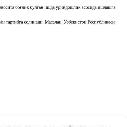
евосита боғлиқ бўлган ишда ўриндошлик асосида ишлашга
ан тартибга солинади. Масалан, Ўзбекистон Республикаси