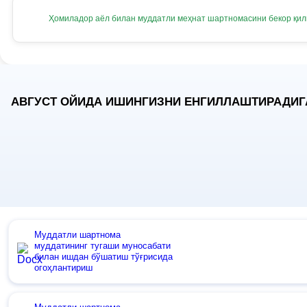
Ҳомиладор аёл билан муддатли меҳнат шартномасини бекор қи
АВГУСТ ОЙИДА ИШИНГИЗНИ ЕНГИЛЛАШТИРАДИГ
Муддатли шартнома
муддатининг тугаши муносабати
билан ишдан бўшатиш тўғрисида
огоҳлантириш