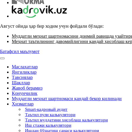
Август ойида ҳар бир ходим учун фойдали бўлади:
Муддатли меҳнат шартномасини доимий равишда узайти
Меҳнат таътилининг давомийлигини қандай ҳисоблаш ке
Батафсил маълумот
Маслаҳатлар
Янгиликлар
Тавсиялар
Шакллар
Жавоб берамиз
Қонунчилик
Муддатли меҳнат шартномаси қандай бекор қилинади
Хизматлар
Smart-кадровый аудит
Таътил пули калькулятори
Таътил муддатини ҳисоблаш калькулятори
Иш стажи калькулятори
Ишдан бўшатиш санаси калькулятори