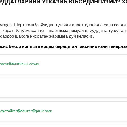
УДДАТЛАРИНИ ЎТКАЗИБ ЮБОРДИНГИЗМИ? 
оқда. Шартнома ўз-ўзидан тугайдигандек туюлади: сана келди 
ерак. Улгурмасангиз – шартнома номуайан муддатга тузилган, 
нсабдор шахсга нисбатан жаримага дуч келасиз.
сиз бекор қилишга ёрдам берадиган тавсияномани тайёрла
 расмийлаштириш лозим
неустойка тўлашга
тўғри келади