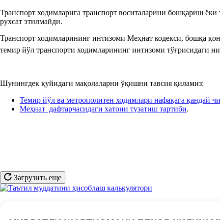
Транспорт ходимларига транспорт воситаларини бошқариш ёки
рухсат этилмайди.
Транспорт ходимларининг интизоми Меҳнат кодекси, бошқа қону
темир йўл транспорти ходимларининг интизоми тўғрисидаги н
Шунингдек қуйидаги мақолаларни ўқишни тавсия қиламиз:
Темир йўл ва метрополитен ходимлари нафақага қандай 
Меҳнат дафтарчасидаги хатони тузатиш тартиби
.
Загрузить еще