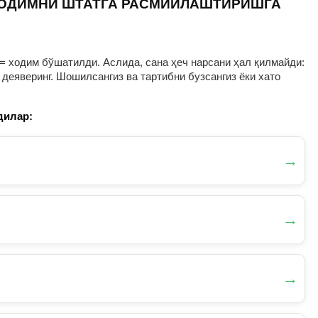
ХОДИМНИ ШТАТГА РАСМИЙЛАШТИРИШГА
= ходим бўшатилди. Аслида, сана ҳеч нарсани ҳал қилмайди:
деяверинг. Шошилсангиз ва тартибни бузсангиз ёки хато
дилар:
→
→
→