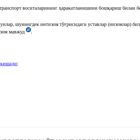
 транспорт воситаларининг ҳаракатланишини бошқариш билан б
нлар, шунингдек интизом тўғрисидаги уставлар (низомлар) бил
изом мавжуд
.
чиқишади
;