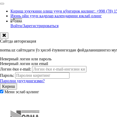
Кириш ҳуқуқини олиш учун қўнғироқ қилинг: +998 (78) 1
Июнь ойи учун кадрлар календарини юклаб олинг
Войти/Зарегистрироваться
Сайтда авторизация
norma.uz сайтидаги ўз ҳисоб ёзувингиздан фойдаланишингиз м
Неверный логин или пароль
Неверный логин или email
Логин ёки e-mail:
Пароль:
Паролни унутдингизми?
Мени эслаб қолинг