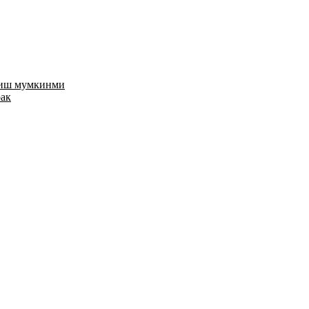
риш мумкинми
рак