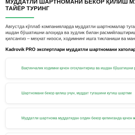
МУДДАТЛИ ШАРТНОМАНИ БЕКОР ҚИЛИШ М
ТАЙЁР ТУРИНГ
Августда кўплаб компанияларда муддатли шартномалар тугам
ишдан бўшатишни алоҳида ва зудлик билан расмийлаштириш к
қилсангиз – меҳнат низоси, ходимнинг ишга тикланиши ва ма
Kadrovik PRO экспертлари муддатли шартномани хатолар
Вақтинчалик ходимни қачон огоҳлантириш ва ишдан бўшатишни
Шартномани бекор қилиш учун, муддат тугашини кутиш шартми
Муддатли шартнома муддатидан олдин бекор қилинганда қачон