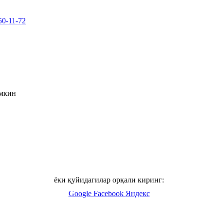
50-11-72
умкин
ёки қуйидагилар орқали киринг:
Google
Facebook
Яндекс