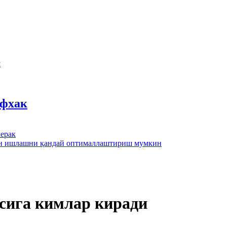
ш
йфхак
ерак
лан ишлашни қандай оптималлаштириш мумкин
сига кимлар киради