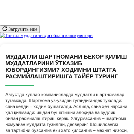
Загрузить еще
МУДДАТЛИ ШАРТНОМАНИ БЕКОР ҚИЛИШ
МУДДАТЛАРИНИ ЎТКАЗИБ
ЮБОРДИНГИЗМИ? ХОДИМНИ ШТАТГА
РАСМИЙЛАШТИРИШГА ТАЙЁР ТУРИНГ
Августда кўплаб компанияларда муддатли шартномалар
тугамоқда. Шартнома ўз-ўзидан тугайдигандек туюлади:
сана келди = ходим бўшатилди. Аслида, сана ҳеч нарсани
ҳал қилмайди: ишдан бўшатишни алоҳида ва зудлик
билан расмийлаштириш керак. Улгурмасангиз – шартнома
номуайан муддатга тузилган, деяверинг. Шошилсангиз
ва тартибни бузсангиз ёки хато қилсангиз – меҳнат низоси,