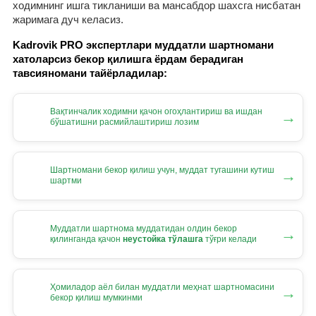
ходимнинг ишга тикланиши ва мансабдор шахсга нисбатан
жаримага дуч келасиз.
Kadrovik PRO экспертлари муддатли шартномани
хатоларсиз бекор қилишга ёрдам берадиган
тавсияномани тайёрладилар:
Вақтинчалик ходимни қачон огоҳлантириш ва ишдан
→
бўшатишни расмийлаштириш лозим
Шартномани бекор қилиш учун, муддат тугашини кутиш
→
шартми
Муддатли шартнома муддатидан олдин бекор
→
қилинганда қачон
неустойка тўлашга
тўғри келади
Ҳомиладор аёл билан муддатли меҳнат шартномасини
→
бекор қилиш мумкинми