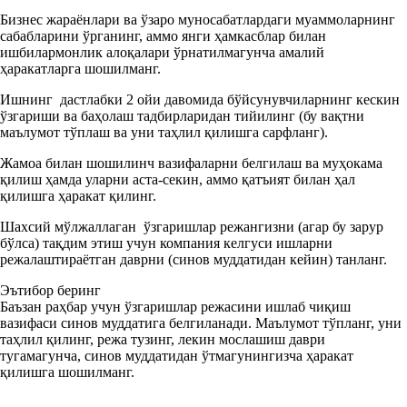
Бизнес жараёнлари ва ўзаро муносабатлардаги муаммоларнинг
сабабларини ўрганинг, аммо янги ҳамкасблар билан
ишбилармонлик алоқалари ўрнатилмагунча амалий
ҳаракатларга шошилманг.
Ишнинг дастлабки 2 ойи давомида бўйсунувчиларнинг кескин
ўзгариши ва баҳолаш тадбирларидан тийилинг (бу вақтни
маълумот тўплаш ва уни таҳлил қилишга сарфланг).
Жамоа билан шошилинч вазифаларни белгилаш ва муҳокама
қилиш ҳамда уларни аста-секин, аммо қатъият билан ҳал
қилишга ҳаракат қилинг.
Шахсий мўлжаллаган ўзгаришлар режангизни (агар бу зарур
бўлса) тақдим этиш учун компания келгуси ишларни
режалаштираётган даврни (синов муддатидан кейин) танланг.
Эътибор беринг
Баъзан раҳбар учун ўзгаришлар режасини ишлаб чиқиш
вазифаси синов муддатига белгиланади. Маълумот тўпланг, уни
таҳлил қилинг, режа тузинг, лекин мослашиш даври
тугамагунча, синов муддатидан ўтмагунингизча ҳаракат
қилишга шошилманг.