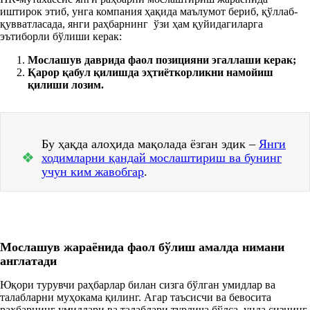
иштирок этиб, унга компания ҳақида маълумот бериб, қўллаб-
қувватласада, янги раҳбарнинг ўзи ҳам қуйидагиларга
эътиборли бўлиши керак:
Мослашув даврида фаол позицияни
эгаллаши керак;
Қарор қабул қилишда
эҳтиёт
корликни намойиш
қилиши лозим.
Бу ҳақда алоҳида мақолада ёзган эдик –
Янги
❖
ходимларни қандай мослаштириш ва бунинг
учун ким жавобгар
.
Мослашув жараёнида фаол бўлиш амалда нимани
англатади
Юқори турувчи раҳбарлар билан сизга бўлган умидлар ва
талабларни муҳокама қилинг. Агар таъсисчи ва бевосита
раҳбарнинг умидлари ва талаблари турлича бўлса, унда сизнинг