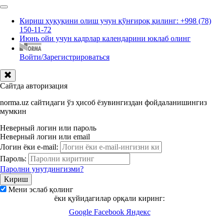
Кириш ҳуқуқини олиш учун қўнғироқ қилинг: +998 (78)
150-11-72
Июнь ойи учун кадрлар календарини юклаб олинг
Войти/Зарегистрироваться
Сайтда авторизация
norma.uz сайтидаги ўз ҳисоб ёзувингиздан фойдаланишингиз
мумкин
Неверный логин или пароль
Неверный логин или email
Логин ёки e-mail:
Пароль:
Паролни унутдингизми?
Мени эслаб қолинг
ёки қуйидагилар орқали киринг:
Google
Facebook
Яндекс