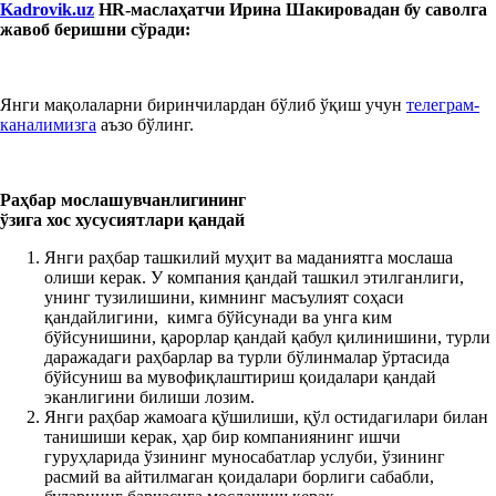
Kadrovik.uz
HR-маслаҳатчи Иринa Шакировадан бу саволга
жавоб беришни сўради:
Янги мақолаларни биринчилардан бўлиб ўқиш учун
телеграм-
каналимизга
аъзо бўлинг.
Раҳбар
мослашув
чанлиг
ининг
ўзига хос
хусусиятлари
қандай
Янги раҳбар ташкилий муҳит ва маданиятга мослаша
олиши керак. У компания қандай ташкил этилганлиги,
унинг тузилишини, кимнинг масъулият соҳаси
қандайлигини, кимга бўйсунади ва унга ким
бўйсунишини, қарорлар қандай қабул қилинишини, турли
даражадаги раҳбарлар ва турли бўлинмалар ўртасида
бўйсуниш ва мувофиқлаштириш қоидалари қандай
эканлигини билиши лозим.
Янги раҳбар жамоага қўшилиши, қўл остидагилари билан
танишиши керак, ҳар бир компаниянинг ишчи
гуруҳларида ўзининг муносабатлар услуби, ўзининг
расмий ва айтилмаган қоидалари борлиги сабабли,