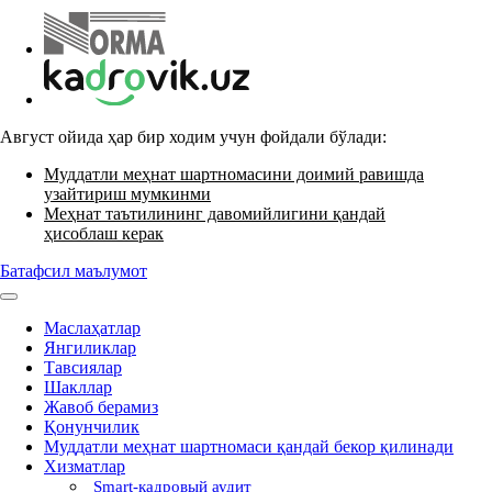
Август ойида ҳар бир ходим учун фойдали бўлади:
Муддатли меҳнат шартномасини доимий равишда
узайтириш мумкинми
Меҳнат таътилининг давомийлигини қандай
ҳисоблаш керак
Батафсил маълумот
Маслаҳатлар
Янгиликлар
Тавсиялар
Шакллар
Жавоб берамиз
Қонунчилик
Муддатли меҳнат шартномаси қандай бекор қилинади
Хизматлар
Smart-кадровый аудит