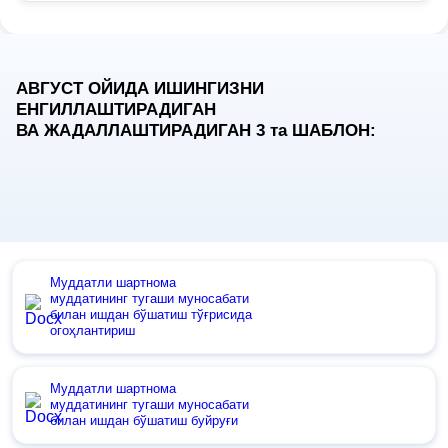
АВГУСТ ОЙИДА ИШИНГИЗНИ
ЕНГИЛЛАШТИРАДИГАН
ВА ЖАДАЛЛАШТИРАДИГАН 3
та
ШАБЛОН:
Муддатли шартнома
муддатининг тугаши муносабати
билан ишдан бўшатиш тўғрисида
огоҳлантириш
Муддатли шартнома
муддатининг тугаши муносабати
билан ишдан бўшатиш буйруғи