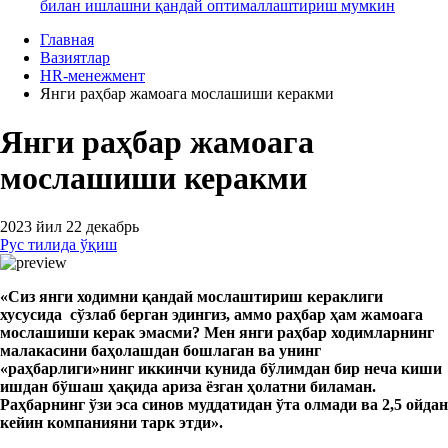
билан ишлашни қандай оптималлаштириш мумкин
Главная
Вазиятлар
HR-менежмент
Янги раҳбар жамоага мослашиши керакми
Янги раҳбар жамоага
мослашиши керакми
2023 йил 22 декабрь
Рус тилида ўқиш
«Сиз янги ходимни қандай мослаштириш кераклиги
хусусида сўзлаб берган
эдингиз, аммо р
аҳбар ҳам
жамоага
мослашиш
и керак
эмасми? Мен янги
раҳбар ходимларнинг
малакасини баҳолашдан бошлаган ва унинг
«раҳбарлиги»нинг иккинчи кунида бўлимдан бир неча
киши
ишдан бўшаш
ҳақида
ариза ёзган ҳолатни биламан.
Раҳбарнинг ўзи
эса синов муддатидан ўт
а олмади ва 2,5 ойдан
кейин компанияни тарк
этди»
.