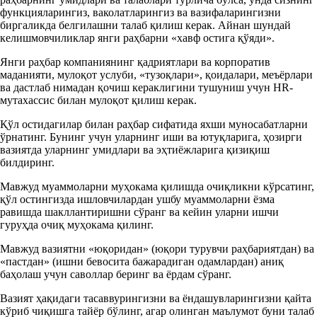
функцияларингиз, ваколатларингиз ва вазифаларингизни
биргаликда белгилашни талаб қилиш керак. Айнан шундай
келишмовчиликлар янги раҳбарни «хавф остига қўяди».
Янги раҳбар компаниянинг қадриятлари ва корпоратив
маданияти, мулоқот услуби, «тузоқлари», қоидалари, меъёрлари
ва дастлаб нимадан қочиш кераклигини тушуниш учун HR-
мутахассис билан мулоқот қилиш керак.
Қўл остидагилар билан раҳбар сифатида яхши муносабатларни
ўрнатинг. Бунинг учун уларнинг иши ва ютуқларига, ҳозирги
вазиятда уларнинг умидлари ва эҳтиёжларига қизиқиш
билдиринг.
Мавжуд муаммоларни муҳокама қилишда очиқликни кўрсатинг,
қўл остингизда ишловчилардан ушбу муаммоларни ёзма
равишда шакллантиришни сўранг ва кейин уларни ишчи
гуруҳда очиқ муҳокама қилинг.
Мавжуд вазиятни «юқоридан» (юқори турувчи раҳбариятдан) ва
«пастдан» (ишни бевосита бажарадиган одамлардан) аниқ
баҳолаш учун саволлар беринг ва ёрдам сўранг.
Вазият ҳақидаги тасаввурингизни ва ёндашувларингизни қайта
кўриб чиқишга тайёр бўлинг, агар олинган маълумот буни талаб