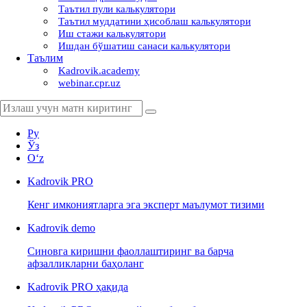
Таътил пули калькулятори
Таътил муддатини ҳисоблаш калькулятори
Иш стажи калькулятори
Ишдан бўшатиш санаси калькулятори
Таълим
Kadrovik.academy
webinar.cpr.uz
Ру
Ўз
Oʻz
Kadrovik
PRO
Кенг имкониятларга эга эксперт маълумот тизими
Kadrovik
demo
Синовга киришни фаоллаштиринг ва барча
афзалликларни баҳоланг
Kadrovik PRO ҳақида