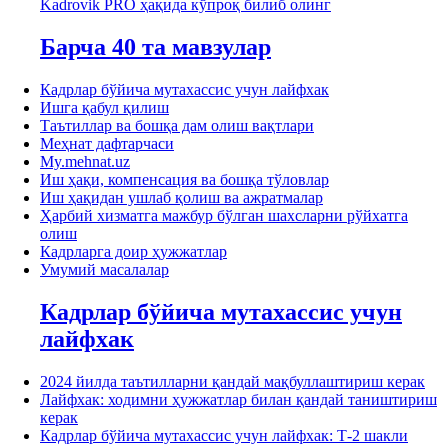
Kadrovik PRO ҳақида кўпроқ билиб олинг
Барча 40 та мавзулар
Кадрлар бўйича мутахассис учун лайфхак
Ишга қабул қилиш
Таътиллар ва бошқа дам олиш вақтлари
Меҳнат дафтарчаси
My.mehnat.uz
Иш ҳақи, компенсация ва бошқа тўловлар
Иш ҳақидан ушлаб қолиш ва ажратмалар
Ҳарбий хизматга мажбур бўлган шахсларни рўйхатга
олиш
Кадрларга доир ҳужжатлар
Умумий масалалар
Кадрлар бўйича мутахассис учун
лайфхак
2024 йилда таътилларни қандай мақбуллаштириш керак
Лайфхак: ходимни ҳужжатлар билан қандай таништириш
керак
Кадрлар бўйича мутахассис учун лайфхак: Т-2 шакли