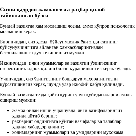
Сизни қадрдон жамоангизга раҳбар қилиб
тайинлашган бўлса
Бундай вазиятда ҳам мослашиш лозим, аммо кўпроқ психологик
мослашиш керак.
Биринчидан, сиз ҳасад, бўйсунмаслик ёки энди сизнинг
бўйсунувчингизга айланган ҳамкасбларингиздан
бегоналашишга дуч келишингиз мумкин.
Иккинчидан, ички муаммолар ва вазиятни ўзингизнинг
стереотипик идрок қилиш билан курашишингиз керак бўлади.
Учинчидан, сиз ўзингизнинг бошқарув маҳоратингизни
кўрсатишингиз керак, шунда улар ижобий қабул қилинади.
Бундай вазиятда тезда қайта қуриш учун қуйидагиларни амалга
ошириш мумкин:
жамоа билан ишчи учрашувда янги вазифаларингиз
ҳақида айтиб беринг;
раҳбарият олдингизга қўйган вазифалар ва талаблар
ҳақида хабардор қилинг;
ходимларнинг муаммолари ва умидларини муҳокама