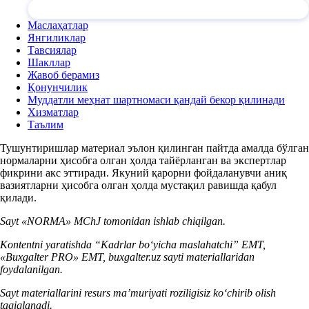
Маслаҳатлар
Янгиликлар
Тавсиялар
Шакллар
Жавоб берамиз
Қонунчилик
Муддатли меҳнат шартномаси қандай бекор қилинади
Хизматлар
Таълим
Тушунтиришлар материал эълон қилинган пайтда амалда бўлган
нормаларни ҳисобга олган ҳолда тайёрланган ва экспертлар
фикрини акс эттиради. Якуний қарорни фойдаланувчи аниқ
вазиятларни ҳисобга олган ҳолда мустақил равишда қабул
қилади.
Sayt «NORMA» MChJ tomonidan ishlab chiqilgan.
Kontentni yaratishda “Kadrlar boʻyicha maslahatchi” EMT,
«Buxgalter PRO» EMT, buxgalter.uz sayti materiallaridan
foydalanilgan.
Sayt materiallarini resurs ma’muriyati roziligisiz koʻchirib olish
taqiqlanadi.