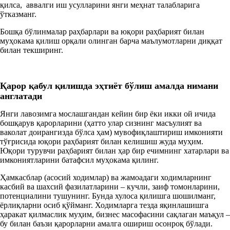
қилса, аввалги иш усулларини янги меҳнат талабларига
ўтказманг.
Бошқа бўлинмалар раҳбарлари ва юқори раҳбарият билан
муҳокама қилиш орқали олинган барча маълумотларни диққат
билан текширинг.
Қарор қабул қилишда
э
ҳтиёт бўлиш амалда нимани
англатади
Янги лавозимга мослашгандан кейин бир ёки икки ой ичида
бошқарув қарорларини (ҳатто улар сизнинг масъулият ва
ваколат доирангизда бўлса ҳам) мувофиқлаштириш имконияти
тўғрисида юқори раҳбарият билан келишиш жуда муҳим.
Юқори турувчи раҳбарият билан ҳар бир ечимнинг хатарлари ва
имкониятларини батафсил муҳокама қилинг.
Ҳамкасблар (асосий ходимлар) ва жамоадаги ходимларнинг
касбий ва шахсий фазилатларини – кучли, заиф томонларини,
потенциалини тушунинг. Бунда хулоса қилишга шошилманг,
ёрлиқларни осиб қўйманг. Ходимларга тезда яқинлашишга
ҳаракат қилмаслик муҳим, бизнес масофасини сақлаган маъқул –
бу билан баъзи қарорларни амалга ошириш осонроқ бўлади.