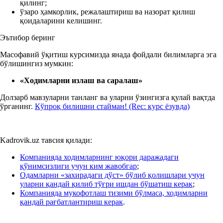
қилинг;
ўзаро ҳамкорлик, режалаштириш ва назорат қилиш
қоидаларини келишинг.
Эътибор беринг
Масофавий ўқитиш курсимизда янада фойдали билимларга эга
бўлишингиз мумкин:
«Ходимларни
изла
ш ва
сара
лаш»
Долзарб мавзуларни танланг ва уларни ўзингизга қулай вақтда
ўрганинг.
Кўпроқ билишни стайман! (Rеc: курс ёзувда)
Kadrovik.uz тавсия қилади:
Компанияда ходимларнинг юқори даражадаги
қўнимсизлиги учун ким жавобгар
;
Одамларни «захирадаги дўст» бўлиб қолишлари учун
уларни қандай қилиб тўғри ишдан бўшатиш керак
;
Компанияда мукофотлаш тизими бўлмаса, ходимларни
қандай рағбатлантириш керак
.