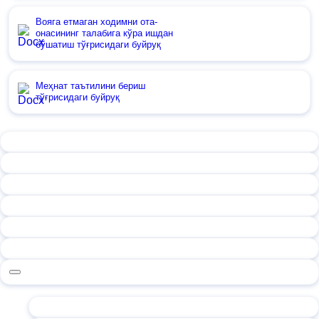
Вояга етмаган ходимни ота-
онасининг талабига кўра ишдан
бўшатиш тўғрисидаги буйруқ
Меҳнат таътилини бериш
тўғрисидаги буйруқ