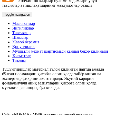
– Ўзбекистон кадрлар бўлими ходимлари учун
Блок-диаграммалар
тавсиялар ва маслаҳатларнинг маълумотлар базаси
Toggle navigation
Маслаҳатлар
Янгиликлар
Тавсиялар
Шакллар
Жавоб берамиз
Қонунчилик
Муддатли меҳнат шартномаси қандай бекор қилинади
Хизматлар
Таълим
Тушунтиришлар материал эълон қилинган пайтда амалда
бўлган нормаларни ҳисобга олган ҳолда тайёрланган ва
экспертлар фикрини акс эттиради. Якуний қарорни
фойдаланувчи аниқ вазиятларни ҳисобга олган ҳолда
мустақил равишда қабул қилади.
Сайт «NORMA» МЧЖ томонидан ишлаб чиқилган.