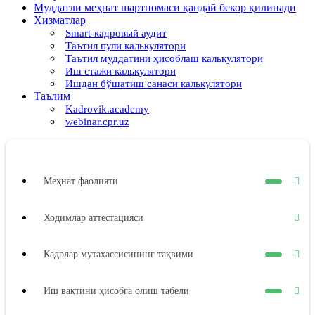
Муддатли меҳнат шартномаси қандай бекор қилинади
Хизматлар
Smart-кадровый аудит
Таътил пули калькулятори
Таътил муддатини ҳисоблаш калькулятори
Иш стажи калькулятори
Ишдан бўшатиш санаси калькулятори
Таълим
Kadrovik.academy
webinar.cpr.uz
Меҳнат фаолияти
Ходимлар аттестацияси
Кадрлар мутахассисининг тақвими
Иш вақтини ҳисобга олиш табели