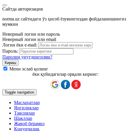
Сайтда авторизация
norma.uz сайтидаги ўз ҳисоб ёзувингиздан фойдаланишингиз
мумкин
Неверный логин или пароль
Неверный логин или email
Логин ёки e-mail:
Пароль:
Паролни унутдингизми?
Мени эслаб қолинг
ёки қуйидагилар орқали киринг:
Toggle navigation
Маслаҳатлар
Янгиликлар
Тавсиялар
Шакллар
Жавоб берамиз
Қонунчилик