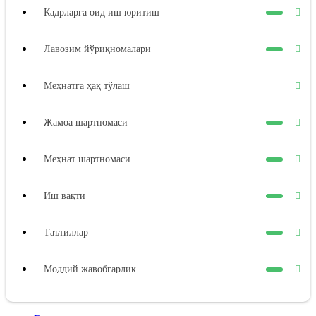
Кадрларга оид иш юритиш
Лавозим йўриқномалари
Меҳнатга ҳақ тўлаш
Жамоа шартномаси
Меҳнат шартномаси
Иш вақти
Таътиллар
Моддий жавобгарлик
Ходимнинг моддий жавобгарлиги