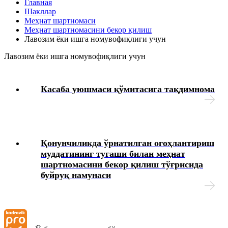
Главная
Шакллар
Интизомий жазо
Меҳнат шартномаси
Меҳнат шартномасини бекор қилиш
Лавозим ёки ишга номувофиқлиги учун
Меҳнат муҳофазаси
Лавозим ёки ишга номувофиқлиги учун
Тиббий кўрик
Касаба уюшмаси қўмитасига тақдимнома
Ходимларнинг ижтимоий таъминоти
Моддий ёрдам
Қонунчиликда ўрнатилган огоҳлантириш
Юридик масалалар
муддатининг тугаши билан меҳнат
шартномасини бекор қилиш тўғрисида
буйруқ намунаси
Чек-варақлар
Ташкилотнинг локал ҳужжатлари