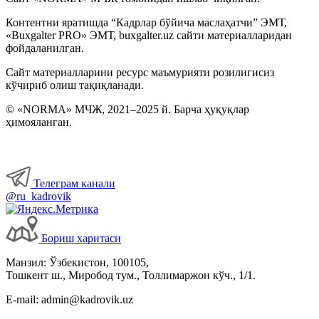
Контентни яратишда “Кадрлар бўйича маслаҳатчи” ЭМТ,
«Buxgalter PRO» ЭМТ, buxgalter.uz сайти материалларидан
фойдаланилган.
Сайт материалларини ресурс маъмурияти розилигисиз
кўчириб олиш тақиқланади.
© «NORMA» МЧЖ, 2021–2025 й. Барча ҳуқуқлар
ҳимояланган.
Телеграм канали
@ru_kadrovik
Бориш харитаси
Манзил: Ўзбекистон, 100105,
Тошкент ш., Миробод тум., Толлимаржон кўч., 1/1.
E-mail: admin@kadrovik.uz