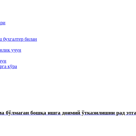
ари
ш бухгалтер билан
анлик учун
чун
рга кўра
ма бўлмаган бошқа ишга доимий ўтказилишни рад этг