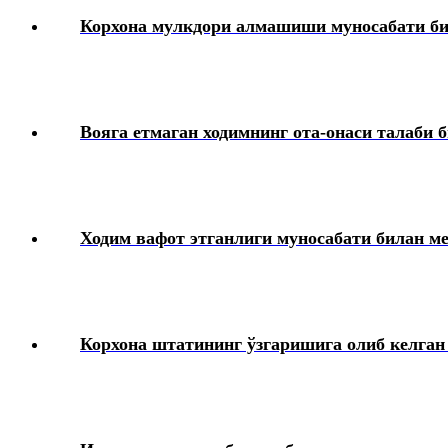
Корхона мулкдори алмашиши муносабати бил
Вояга етмаган ходимнинг ота-онаси талаби
Ходим вафот этганлиги муносабати билан м
Корхона штатининг ўзгаришига олиб келга