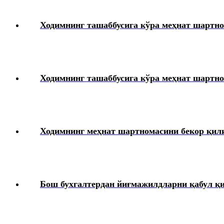
Ходимнинг ташаббусига кўра меҳнат шартно
Ходимнинг ташаббусига кўра меҳнат шартно
Ходимнинг меҳнат шартномасини бекор қил
Бош бухгалтердан йиғмажилдларни қабул қ