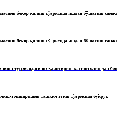
масини бекор қилиш тўғрисида ишдан бўшатиш санаси
масини бекор қилиш тўғрисида ишдан бўшатиш санас
иниши тўғрисидаги огоҳлантириш хатини олишдан бош
илиш-топширишни ташкил этиш тўғрисида буйруқ