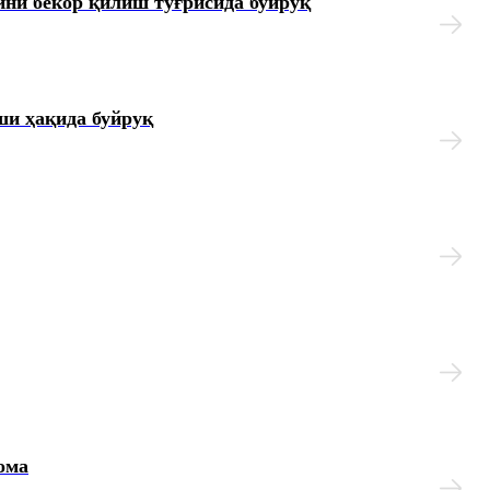
ни бекор қилиш тўғрисида буйруқ
ши ҳақида буйруқ
ома