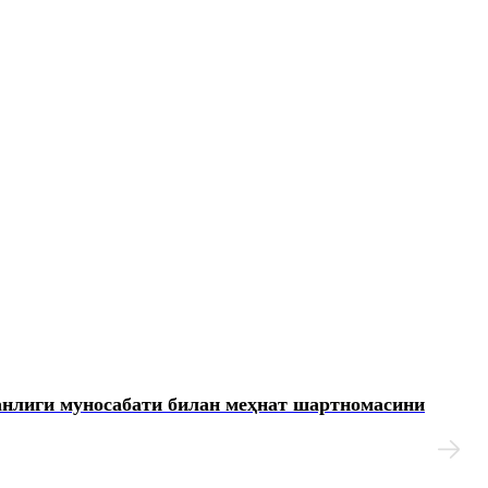
анлиги муносабати билан меҳнат шартномасини