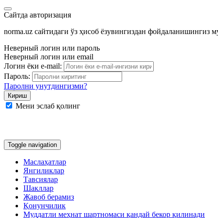
Сайтда авторизация
norma.uz сайтидаги ўз ҳисоб ёзувингиздан фойдаланишингиз 
Неверный логин или пароль
Неверный логин или email
Логин ёки e-mail:
Пароль:
Паролни унутдингизми?
Мени эслаб қолинг
Google
Facebook
Яндекс
Toggle navigation
Маслаҳатлар
Янгиликлар
Тавсиялар
Шакллар
Жавоб берамиз
Қонунчилик
Муддатли меҳнат шартномаси қандай бекор қилинади