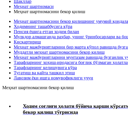
Шакллар
Интизомий жазо
Меҳнат шартномаси
Меҳнат шартномасини бекор қилиш
Меҳнат муҳофазаси
Меҳнат шартномасини бекор қилишнинг умумий қоидал
Ходимнинг ташаббусига кўра
Пенсия ёшига етган ходим билан
Тиббий кўрик
Мулкдор алмашганда раҳбар, унинг ўринбосарлари ва бо
Қисқартириш
Меҳнат мажбуриятларини бир марта қўпол равишда бузг
Ходимларнинг ижтимоий таъминоти
Муддатли меҳнат шартномасини бекор қилиш
Меҳнат мажбуриятларини мунтазам равишда бузганлик у
Тарафларнинг хоҳиш-иродасига боғлиқ бўлмаган ҳолатла
Моддий ёрдам
Тарафларнинг келишувига кўра
Тугатиш ва қайта ташкил этиш
Лавозим ёки ишга номувофиқлиги учун
Юридик масалалар
Меҳнат шартномасини бекор қилиш
Чек-варақлар
Ходим соғлиғи ҳолати бўйича қарши кўрсат
Ташкилотнинг локал ҳужжатлари
бекор қилиш тўғрисида
Блок-диаграммалар