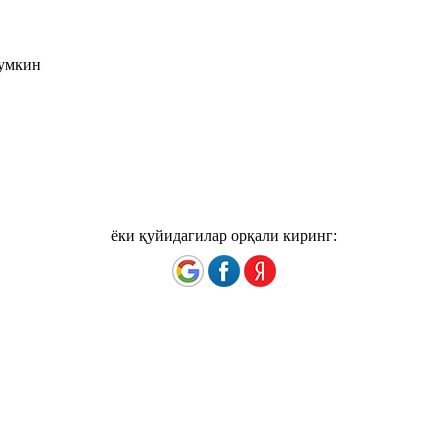
мумкин
ёки қуйидагилар орқали киринг: