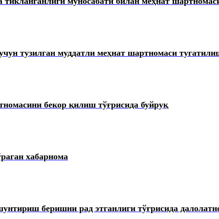
 тикланганлиги муносабати билан меҳнат шартномаси
чун тузилган муддатли меҳнат шартномаси тугатили
тномасини бекор қилиш тўғрисида буйруқ
раган хабарнома
шунтириш беришни рад этганлиги тўғрисида далолатн