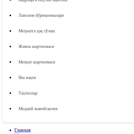
Лавозим йўриқномалари
Меҳнатга ҳақ тўлаш
Жамоа шартномаси
Меҳнат шартномаси
Иш вақти
Таътиллар
Моддий жавобгарлик
Ходимнинг моддий жавобгарлиги
Главная