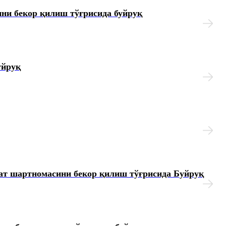
ни бекор қилиш тўғрисида буйруқ
уйруқ
ат шартномасини бекор қилиш тўғрисида Буйруқ