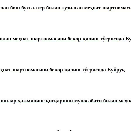
ан бош бухгалтер билан тузилган меҳнат шартномаси
 билан меҳнат шартномасини бекор қилиш тўғрисида Б
еҳнат шартномасини бекор қилиш тўғрисида Буйруқ
н ишлар ҳажмининг қисқариши муносабати билан меҳн