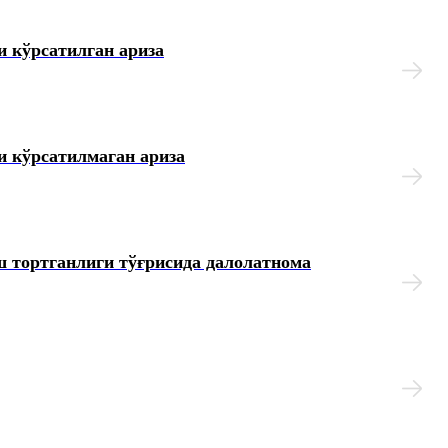
 кўрсатилган ариза
и кўрсатилмаган ариза
 тортганлиги тўғрисида далолатнома