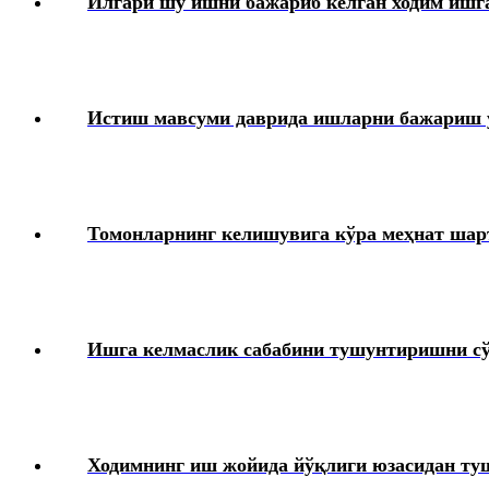
Илгари шу ишни бажариб келган ходим ишга
Истиш мавсуми даврида ишларни бажариш у
Томонларнинг келишувига кўра меҳнат шар
Ишга келмаслик сабабини тушунтиришни сў
Ходимнинг иш жойида йўқлиги юзасидан ту