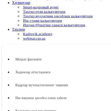
Хизматлар
Smart-кадровый аудит
Таътил пули калькулятори
Таътил муддатини ҳисоблаш калькулятори
Иш стажи калькулятори
Ишдан бўшатиш санаси калькулятори
Таълим
Kadrovik.academy
webinar.cpr.uz
Меҳнат фаолияти
Ходимлар аттестацияси
Кадрлар мутахассисининг тақвими
Иш вақтини ҳисобга олиш табели
Кадрларга оид иш юритиш