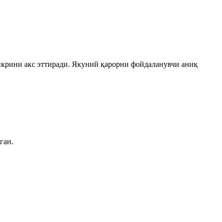
икрини акс эттиради. Якуний қарорни фойдаланувчи аниқ
ган.