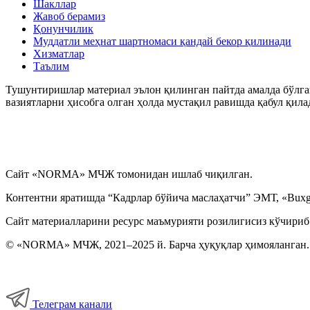
Шакллар
Жавоб берамиз
Қонунчилик
Муддатли меҳнат шартномаси қандай бекор қилинади
Хизматлар
Таълим
Тушунтиришлар материал эълон қилинган пайтда амалда бўлган
вазиятларни ҳисобга олган ҳолда мустақил равишда қабул қила
Сайт «NORMA» МЧЖ томонидан ишлаб чиқилган.
Контентни яратишда “Кадрлар бўйича маслаҳатчи” ЭМТ, «Buxga
Сайт материалларини ресурс маъмурияти розилигисиз кўчириб
© «NORMA» МЧЖ, 2021–2025 й. Барча ҳуқуқлар ҳимояланган.
Телеграм канали