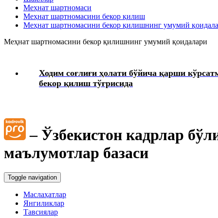
Меҳнат шартномаси
Интизомий жазо
Меҳнат шартномасини бекор қилиш
Меҳнат шартномасини бекор қилишнинг умумий қоидал
Меҳнат муҳофазаси
Меҳнат шартномасини бекор қилишнинг умумий қоидалари
Тиббий кўрик
Ходим соғлиғи ҳолати бўйича қарши кўрсат
бекор қилиш тўғрисида
Ходимларнинг ижтимоий таъминоти
Моддий ёрдам
– Ўзбекистон кадрлар бўл
Юридик масалалар
маълумотлар базаси
Чек-варақлар
Toggle navigation
Ташкилотнинг локал ҳужжатлари
Маслаҳатлар
Янгиликлар
Тавсиялар
Блок-диаграммалар