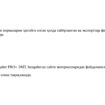
 нормаларни ҳисобга олган ҳолда тайёрланган ва экспертлар ф
ди.
lter PRO» ЭМТ, buxgalter.uz сайти материалларидан фойдаланил
 олиш тақиқланади.