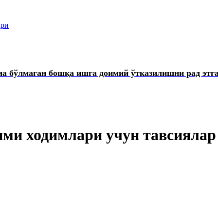
ари
ма бўлмаган бошқа ишга доимий ўтказилишни рад этг
ими ходимлари учун тавсиялар