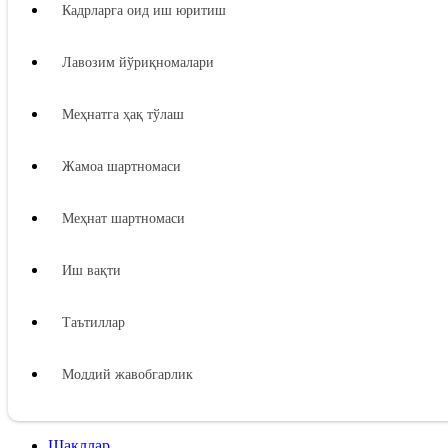
Кадрларга оид иш юритиш
Лавозим йўриқномалари
Меҳнатга ҳақ тўлаш
Жамоа шартномаси
Меҳнат шартномаси
Иш вақти
Таътиллар
Моддий жавобгарлик
Ходимнинг моддий жавобгарлиги
Шакллар