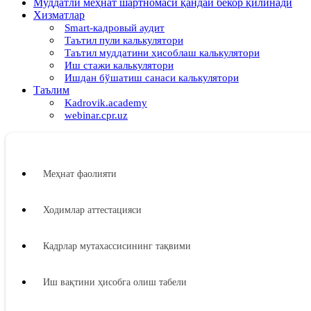
Муддатли меҳнат шартномаси қандай бекор қилинади
Хизматлар
Smart-кадровый аудит
Таътил пули калькулятори
Таътил муддатини ҳисоблаш калькулятори
Иш стажи калькулятори
Ишдан бўшатиш санаси калькулятори
Таълим
Kadrovik.academy
webinar.cpr.uz
Меҳнат фаолияти
Ходимлар аттестацияси
Кадрлар мутахассисининг тақвими
Иш вақтини ҳисобга олиш табели