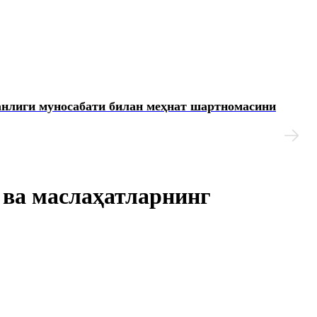
анлиги муносабати билан меҳнат шартномасини
 ва маслаҳатларнинг