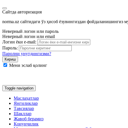
Сайтда авторизация
norma.uz сайтидаги ўз ҳисоб ёзувингиздан фойдаланишингиз 
Неверный логин или пароль
Неверный логин или email
Логин ёки e-mail:
Пароль:
Паролни унутдингизми?
Мени эслаб қолинг
Google
Facebook
Яндекс
Toggle navigation
Маслаҳатлар
Янгиликлар
Тавсиялар
Шакллар
Жавоб берамиз
Қонунчилик