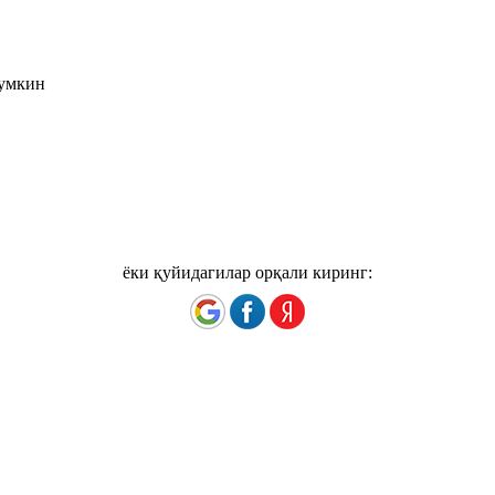
мумкин
ёки қуйидагилар орқали киринг: