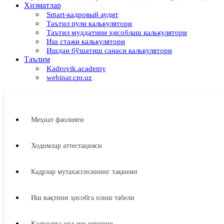
Хизматлар
Smart-кадровый аудит
Таътил пули калькулятори
Таътил муддатини ҳисоблаш калькулятори
Иш стажи калькулятори
Ишдан бўшатиш санаси калькулятори
Таълим
Kadrovik.academy
webinar.cpr.uz
Меҳнат фаолияти
Ходимлар аттестацияси
Кадрлар мутахассисининг тақвими
Иш вақтини ҳисобга олиш табели
Кадрларга оид иш юритиш