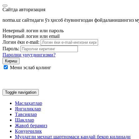
Сайтда авторизация
norma.uz сайтидаги ўз ҳисоб ёзувингиздан фойдаланишингиз 
Неверный логин или пароль
Неверный логин или email
Логин ёки e-mail:
Пароль:
Паролни унутдингизми?
Мени эслаб қолинг
Google
Facebook
Яндекс
Toggle navigation
Маслаҳатлар
Янгиликлар
Тавсиялар
Шакллар
Жавоб берамиз
Қонунчилик
Муддатли меҳнат шартномаси қандай бекор қилинади