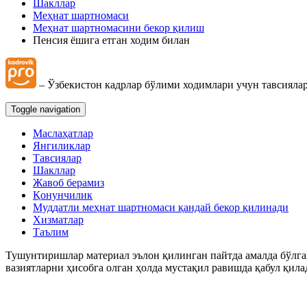
Шакллар
Интизомий жазо
Меҳнат шартномаси
Меҳнат шартномасини бекор қилиш
Пенсия ёшига етган ходим билан
Меҳнат муҳофазаси
– Ўзбекистон кадрлар бўлими ходимлари учун тавсиялар
Тиббий кўрик
Toggle navigation
Ходимларнинг ижтимоий таъминоти
Маслаҳатлар
Янгиликлар
Моддий ёрдам
Тавсиялар
Шакллар
Жавоб берамиз
Юридик масалалар
Қонунчилик
Муддатли меҳнат шартномаси қандай бекор қилинади
Хизматлар
Чек-варақлар
Таълим
Тушунтиришлар материал эълон қилинган пайтда амалда бўлган
Ташкилотнинг локал ҳужжатлари
вазиятларни ҳисобга олган ҳолда мустақил равишда қабул қила
Блок-диаграммалар