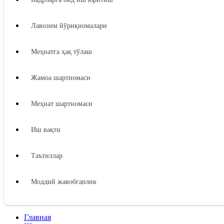
Лавозим йўриқномалари
Меҳнатга ҳақ тўлаш
Жамоа шартномаси
Меҳнат шартномаси
Иш вақти
Таътиллар
Моддий жавобгарлик
Ходимнинг моддий жавобгарлиги
Главная