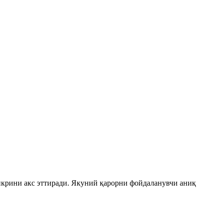
икрини акс эттиради. Якуний қарорни фойдаланувчи аниқ