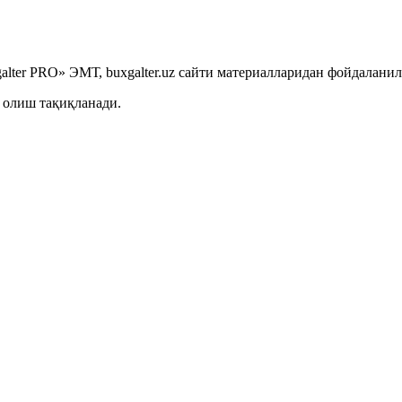
lter PRO» ЭМТ, buxgalter.uz сайти материалларидан фойдаланил
 олиш тақиқланади.