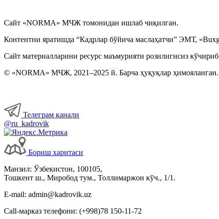
Сайт «NORMA» МЧЖ томонидан ишлаб чиқилган.
Контентни яратишда “Кадрлар бўйича маслаҳатчи” ЭМТ, «Buxga
Сайт материалларини ресурс маъмурияти розилигисиз кўчириб
© «NORMA» МЧЖ, 2021–2025 й. Барча ҳуқуқлар ҳимояланган.
Телеграм канали
@ru_kadrovik
Бориш харитаси
Манзил: Ўзбекистон, 100105,
Тошкент ш., Миробод тум., Толлимаржон кўч., 1/1.
E-mail: admin@kadrovik.uz
Call-марказ телефони: (+998)78 150-11-72