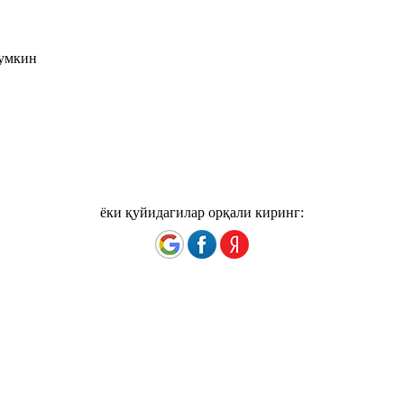
мумкин
ёки қуйидагилар орқали киринг: