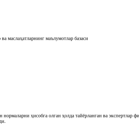
 ва маслаҳатларнинг маълумотлар базаси
 нормаларни ҳисобга олган ҳолда тайёрланган ва экспертлар ф
ди.