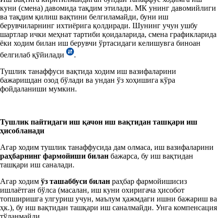
куни (смена) давомида тақдим этилади. МК унинг давомийлиги
ва тақдим қилиш вақтини белгиламайди, буни иш
берувчиларнинг ихтиёрига қолдиради. Шунинг учун ушбу
шартлар ички меҳнат тартиби қоидаларида, смена графикларида
ёки ходим билан иш берувчи ўртасидаги келишувга биноан
белгилаб қўйилади
.
Тушлик танаффуси вақтида ходим иш вазифаларини
бажаришдан озод бўлади ва ундан ўз хоҳишига кўра
фойдаланиши мумкин.
Тушлик пайтидаги иш қачон иш вақтидан ташқари иш
ҳисобланади
Агар ходим тушлик танаффусида дам олмаса, иш вазифаларини
раҳбарнинг фармойиши билан
бажарса, бу иш вақтидан
ташқари иш саналади.
Агар ходим
ўз ташаббуси билан
раҳбар фармойишисиз
ишлаётган бўлса (масалан, иш куни охиригача ҳисобот
топширишга улгуриш учун, маълум ҳажмдаги ишни бажариш ва
ҳк.), бу иш вақтидан ташқари иш саналмайди. Унга компенсация
тўланмайди.