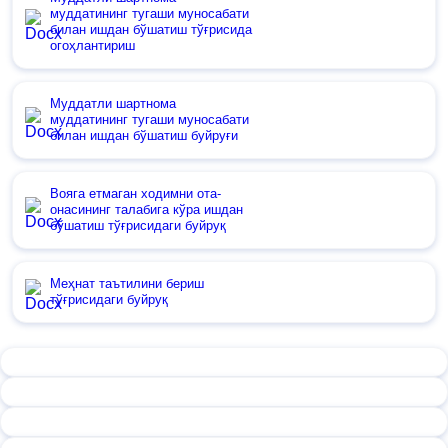
муддатининг тугаши муносабати
билан ишдан бўшатиш тўғрисида
огоҳлантириш
Муддатли шартнома
муддатининг тугаши муносабати
билан ишдан бўшатиш буйруғи
Вояга етмаган ходимни ота-
онасининг талабига кўра ишдан
бўшатиш тўғрисидаги буйруқ
Меҳнат таътилини бериш
тўғрисидаги буйруқ