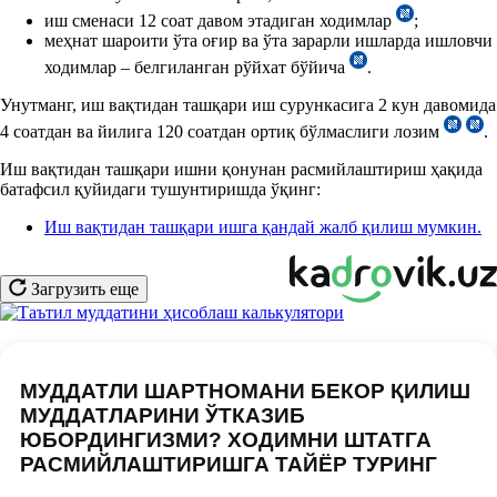
иш сменаси 12 соат давом этадиган ходимлар
;
меҳнат шароити ўта оғир ва ўта зарарли ишларда ишловчи
ходимлар – белгиланган рўйхат бўйича
.
Унутманг, иш вақтидан ташқари иш сурункасига 2 кун давомида
4 соатдан ва йилига 120 соатдан ортиқ бўлмаслиги лозим
.
Иш вақтидан ташқари ишни қонунан расмийлаштириш ҳақида
батафсил қуйидаги тушунтиришда ўқинг:
Иш вақтидан ташқари ишга қандай жалб қилиш мумкин.
Загрузить еще
МУДДАТЛИ ШАРТНОМАНИ БЕКОР ҚИЛИШ
МУДДАТЛАРИНИ ЎТКАЗИБ
ЮБОРДИНГИЗМИ? ХОДИМНИ ШТАТГА
РАСМИЙЛАШТИРИШГА ТАЙЁР ТУРИНГ