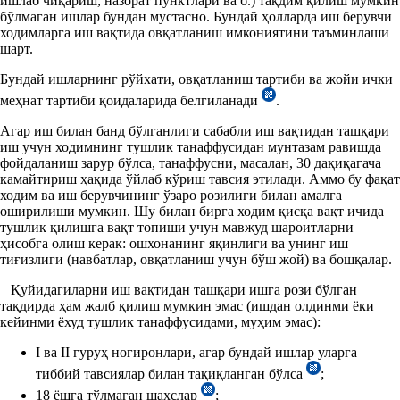
ишлаб чиқариш, назорат пунктлари ва б.) тақдим қилиш мумкин
бўлмаган ишлар бундан мустасно. Бундай ҳолларда иш берувчи
ходимларга иш вақтида овқатланиш имкониятини таъминлаши
шарт.
Бундай ишларнинг рўйхати, овқатланиш тартиби ва жойи ички
меҳнат тартиби қоидаларида белгиланади
.
Агар иш билан банд бўлганлиги сабабли иш вақтидан ташқари
иш учун ходимнинг тушлик танаффусидан мунтазам равишда
фойдаланиш зарур бўлса, танаффусни, масалан, 30 дақиқагача
камайтириш ҳақида ўйлаб кўриш тавсия этилади. Аммо бу фақат
ходим ва иш берувчининг ўзаро розилиги билан амалга
оширилиши мумкин. Шу билан бирга ходим қисқа вақт ичида
тушлик қилишга вақт топиши учун мавжуд шароитларни
ҳисобга олиш керак: ошхонанинг яқинлиги ва унинг иш
тиғизлиги (навбатлар, овқатланиш учун бўш жой) ва бошқалар.
Қуйидагиларни иш вақтидан ташқари ишга рози бўлган
тақдирда ҳам жалб қилиш мумкин эмас (ишдан олдинми ёки
кейинми ёхуд тушлик танаффусидами, муҳим эмас):
I ва II гуруҳ ногиронлари, агар бундай ишлар уларга
тиббий тавсиялар билан тақиқланган бўлса
;
18 ёшга тўлмаган шахслар
;