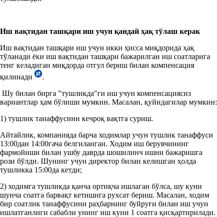
Иш вақтидан ташқари иш учун қандай ҳақ тўлаш керак
Иш вақтидан ташқари иш учун икки ҳисса миқдорида ҳақ
тўланади ёки иш вақтидан ташқари бажарилган иш соатларига
тенг келадиган миқдорда отгул бериш билан компенсация
қилинади
.
Шу билан бирга "тушликда"ги иш учун компенсациясиз
вариантлар ҳам бўлиши мумкин. Масалан, қуйидагилар мумкин:
1) тушлик танаффусини кечроқ вақтга суриш.
Айтайлик, компанияда барча ходимлар учун тушлик танаффуси
13:00дан 14:00гача белгиланган. Ходим иш берувчининг
фармойиши билан ушбу даврда шошилинч ишни бажаришга
рози бўлди. Шунинг учун директор билан келишган ҳолда
тушликка 15:00да кетди;
2) ходимга тушликда қанча ортиқча ишлаган бўлса, шу куни
шунча соатга барвақт кетишига рухсат бериш. Масалан, ходим
бир соатлик танаффусини раҳбарнинг буйруғи билан иш учун
ишлатганлиги сабабли унинг иш куни 1 соатга қисқартирилади.