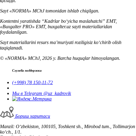
қилади.
Sayt «NORMA» MChJ tomonidan ishlab chiqilgan.
Kontentni yaratishda “Kadrlar boʻyicha maslahatchi” EMT,
«Buxgalter PRO» EMT, buxgalter.uz sayti materiallaridan
foydalanilgan.
Sayt materiallarini resurs ma’muriyati roziligisiz koʻchirib olish
taqiqlanadi.
© «NORMA» MChJ, 2026 y. Barcha huquqlar himoyalangan.
Служба поддержки
(+998) 78 150-11-72
Мы в Telegram @uz_kadrovik
Бориш харитаси
Manzil: Oʻzbekiston, 100105, Toshkent sh., Mirobod tum., Tollimarjon
koʻch., 1/1.