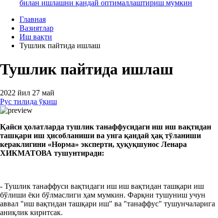
билан ишлашни қандай оптималлаштириш мумкин
Главная
Вазиятлар
Иш вақти
Тушлик пайтида ишлаш
Тушлик пайтида ишлаш
2022 йил 27 май
Рус тилида ўқиш
Қайси ҳолатларда тушлик танаффусидаги иш
иш вақтидан
ташқари иш
ҳисобланиши ва унга қандай ҳақ тўланиши
кераклигини
«Норма» эксперти,
ҳуқуқшунос Ленара
ХИКМАТОВА тушунтиради:
- Тушлик танаффуси вақтидаги иш иш вақтидан ташқари иш
бўлиши ёки бўлмаслиги ҳам мумкин. Фарқни тушуниш учун
аввал "иш вақтидан ташқари иш" ва "танаффус" тушунчаларига
аниқлик киритсак.