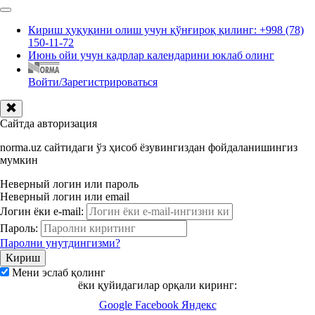
Кириш ҳуқуқини олиш учун қўнғироқ қилинг: +998 (78)
150-11-72
Июнь ойи учун кадрлар календарини юклаб олинг
Войти/Зарегистрироваться
Сайтда авторизация
norma.uz сайтидаги ўз ҳисоб ёзувингиздан фойдаланишингиз
мумкин
Неверный логин или пароль
Неверный логин или email
Логин ёки e-mail:
Пароль:
Паролни унутдингизми?
Мени эслаб қолинг
ёки қуйидагилар орқали киринг:
Google
Facebook
Яндекс