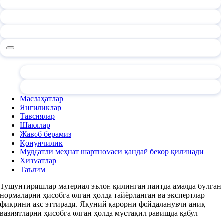
Маслаҳатлар
Янгиликлар
Тавсиялар
Шакллар
Жавоб берамиз
Қонунчилик
Муддатли меҳнат шартномаси қандай бекор қилинади
Хизматлар
Таълим
Тушунтиришлар материал эълон қилинган пайтда амалда бўлган
нормаларни ҳисобга олган ҳолда тайёрланган ва экспертлар
фикрини акс эттиради. Якуний қарорни фойдаланувчи аниқ
вазиятларни ҳисобга олган ҳолда мустақил равишда қабул