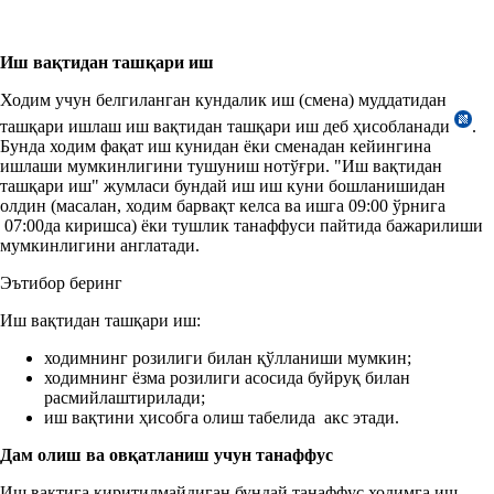
Иш вақтидан ташқари иш
Ходим учун белгиланган кундалик иш (смена) муддатидан
ташқари ишлаш иш вақтидан ташқари иш деб ҳисобланади
.
Бунда ходим фақат иш кунидан ёки сменадан кейингина
ишлаши мумкинлигини тушуниш нотўғри. "Иш вақтидан
ташқари иш" жумласи бундай иш иш куни бошланишидан
олдин (масалан, ходим барвақт келса ва ишга 09:00 ўрнига
07:00да киришса) ёки тушлик танаффуси пайтида бажарилиши
мумкинлигини англатади.
Эътибор беринг
Иш вақтидан ташқари иш:
ходимнинг розилиги билан қўлланиши мумкин;
ходимнинг ёзма розилиги асосида буйруқ билан
расмийлаштирилади;
иш вақтини ҳисобга олиш табелида акс этади.
Дам олиш ва овқат
ланиш
учун танаффус
Иш вақтига киритилмайдиган бундай танаффус ходимга иш