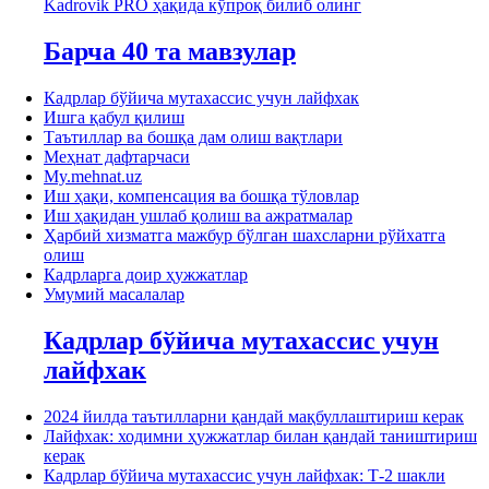
Kadrovik PRO ҳақида кўпроқ билиб олинг
Барча 40 та мавзулар
Кадрлар бўйича мутахассис учун лайфхак
Ишга қабул қилиш
Таътиллар ва бошқа дам олиш вақтлари
Меҳнат дафтарчаси
My.mehnat.uz
Иш ҳақи, компенсация ва бошқа тўловлар
Иш ҳақидан ушлаб қолиш ва ажратмалар
Ҳарбий хизматга мажбур бўлган шахсларни рўйхатга
олиш
Кадрларга доир ҳужжатлар
Умумий масалалар
Кадрлар бўйича мутахассис учун
лайфхак
2024 йилда таътилларни қандай мақбуллаштириш керак
Лайфхак: ходимни ҳужжатлар билан қандай таништириш
керак
Кадрлар бўйича мутахассис учун лайфхак: Т-2 шакли