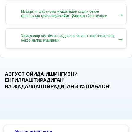
Муддатли шартнома муддатидан олдин бекор
→
қилинганда қачон
неустойка тўлашга
тўғри келади
Ҳомиладор аёл билан муддатли меҳнат шартномасини
→
бекор қилиш мумкинми
АВГУСТ ОЙИДА ИШИНГИЗНИ
ЕНГИЛЛАШТИРАДИГАН
ВА ЖАДАЛЛАШТИРАДИГАН 3
та
ШАБЛОН:
Муддатли шартнома