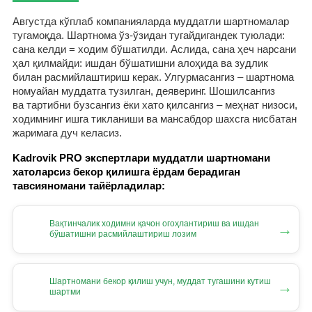
Августда кўплаб компанияларда муддатли шартномалар
тугамоқда. Шартнома ўз-ўзидан тугайдигандек туюлади:
сана келди = ходим бўшатилди. Аслида, сана ҳеч нарсани
ҳал қилмайди: ишдан бўшатишни алоҳида ва зудлик
билан расмийлаштириш керак. Улгурмасангиз – шартнома
номуайан муддатга тузилган, деяверинг. Шошилсангиз
ва тартибни бузсангиз ёки хато қилсангиз – меҳнат низоси,
ходимнинг ишга тикланиши ва мансабдор шахсга нисбатан
жаримага дуч келасиз.
Kadrovik PRO экспертлари муддатли шартномани
хатоларсиз бекор қилишга ёрдам берадиган
тавсияномани тайёрладилар:
Вақтинчалик ходимни қачон огоҳлантириш ва ишдан
→
бўшатишни расмийлаштириш лозим
Шартномани бекор қилиш учун, муддат тугашини кутиш
→
шартми