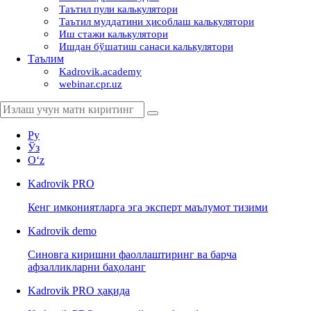
Таътил пули калькулятори
Таътил муддатини ҳисоблаш калькулятори
Иш стажи калькулятори
Ишдан бўшатиш санаси калькулятори
Таълим
Kadrovik.academy
webinar.cpr.uz
Ру
Ўз
Oʻz
Kadrovik
PRO
Кенг имкониятларга эга эксперт маълумот тизими
Kadrovik
demo
Синовга киришни фаоллаштиринг ва барча
афзалликларни баҳоланг
Kadrovik PRO ҳақида