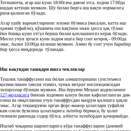
Тегишинча, агар иш куни 18:00гача давом этса, ходим 17:00да
ишдан кетиши мумкин. Шу билан бирга иш вақти нормасига
риоя қилинган бўлади.
Агар ушбу вариантларнинг иложи бўлмаса (масалан, катта иш
ҳажми туфайли), қўшимча иш вақтини икки ҳисса ҳақ тўлаш
ёки бошқа куни отгул бериш билан қоплашингиз керак бўлади.
Мисол учун эртаси куни ходим ишга бир соат кечроқ - 09:00да
эмас, балки 10:00да келиши мумкин. Аммо бу соат учун барибир
бир ҳисса миқдорида тўланади.
Иш вақтидан ташқари ишга чекловлар
Тушлик танаффусини иш билан алмаштиришни суистеъмол
қилмасликни тавсия этамиз, чунки меҳнат инспекциясидан
эътирозлар бўлиши мумкин. Иш берувчи Меҳнат кодексининг
127-моддасига
биноан ходимни қонун билан кафолатланган дам
олиш ва овқатланиш учун танаффусдан маҳрум қилишга ҳақли
эмас. Агар текширувчи орган форс-мажор ҳолатлари туфайли
кам сонли бузилиш ҳолатларига эътибор бермаса, бу ҳолат
тизимли равишда содир бўлса, албатта эътибордан қочирмайди.
Ишлаб чиқариш шароитларига кўра танаффусларни (доимий