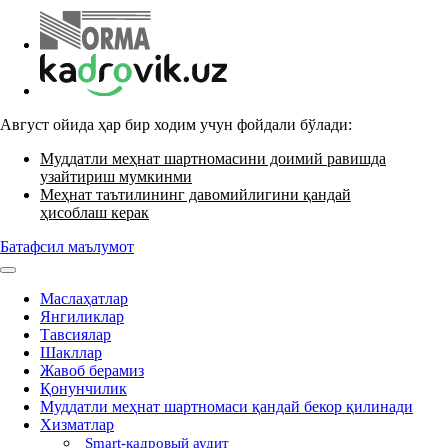
Август ойида ҳар бир ходим учун фойдали бўлади:
Муддатли меҳнат шартномасини доимий равишда
узайтириш мумкинми
Меҳнат таътилининг давомийлигини қандай
ҳисоблаш керак
Батафсил маълумот
Маслаҳатлар
Янгиликлар
Тавсиялар
Шакллар
Жавоб берамиз
Қонунчилик
Муддатли меҳнат шартномаси қандай бекор қилинади
Хизматлар
Smart-кадровый аудит