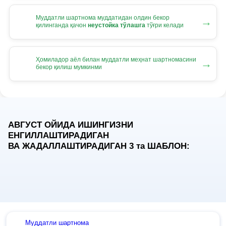
Муддатли шартнома муддатидан олдин бекор
→
қилинганда қачон
неустойка тўлашга
тўғри келади
Ҳомиладор аёл билан муддатли меҳнат шартномасини
→
бекор қилиш мумкинми
АВГУСТ ОЙИДА ИШИНГИЗНИ
ЕНГИЛЛАШТИРАДИГАН
ВА ЖАДАЛЛАШТИРАДИГАН 3
та
ШАБЛОН:
Муддатли шартнома