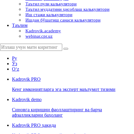
Таътил пули калькулятори
Таътил муддатини ҳисоблаш калькулятори
Иш стажи калькулятори
Ишдан бўшатиш санаси калькулятори
Таълим
Kadrovik.academy
webinar.cpr.uz
Ру
Ўз
Oʻz
Kadrovik
PRO
Кенг имкониятларга эга эксперт маълумот тизими
Kadrovik
demo
Синовга киришни фаоллаштиринг ва барча
афзалликларни баҳоланг
Kadrovik PRO ҳақида