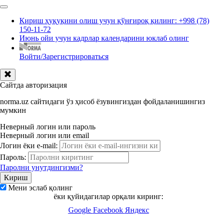
Кириш ҳуқуқини олиш учун қўнғироқ қилинг: +998 (78)
150-11-72
Июнь ойи учун кадрлар календарини юклаб олинг
Войти/Зарегистрироваться
Сайтда авторизация
norma.uz сайтидаги ўз ҳисоб ёзувингиздан фойдаланишингиз
мумкин
Неверный логин или пароль
Неверный логин или email
Логин ёки e-mail:
Пароль:
Паролни унутдингизми?
Мени эслаб қолинг
ёки қуйидагилар орқали киринг:
Google
Facebook
Яндекс