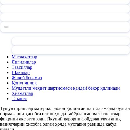
Маслаҳатлар
Янгиликлар
Тавсиялар
Шакллар
Жавоб берамиз
Қонунчилик
Муддатли меҳнат шартномаси қандай бекор қилинади
Хизматлар
Таълим
Тушунтиришлар материал эълон қилинган пайтда амалда бўлган
нормаларни ҳисобга олган ҳолда тайёрланган ва экспертлар
фикрини акс эттиради. Якуний қарорни фойдаланувчи аниқ
вазиятларни ҳисобга олган ҳолда мустақил равишда қабул
қилади.