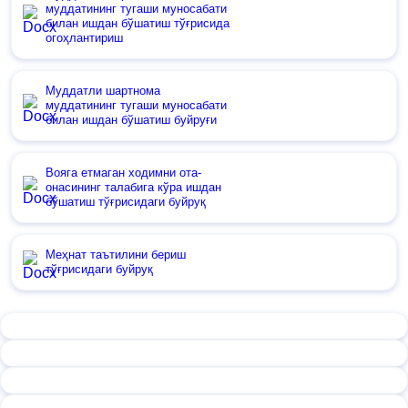
муддатининг тугаши муносабати
билан ишдан бўшатиш тўғрисида
огоҳлантириш
Муддатли шартнома
муддатининг тугаши муносабати
билан ишдан бўшатиш буйруғи
Вояга етмаган ходимни ота-
онасининг талабига кўра ишдан
бўшатиш тўғрисидаги буйруқ
Меҳнат таътилини бериш
тўғрисидаги буйруқ