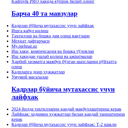
Kadrovik PRO ҳақида кўпроқ билиб олинг
Барча 40 та мавзулар
Кадрлар бўйича мутахассис учун лайфхак
Ишга қабул қилиш
Таътиллар ва бошқа дам олиш вақтлари
Меҳнат дафтарчаси
My.mehnat.uz
Иш ҳақи, компенсация ва бошқа тўловлар
Иш ҳақидан ушлаб қолиш ва ажратмалар
Ҳарбий хизматга мажбур бўлган шахсларни рўйхатга
олиш
Кадрларга доир ҳужжатлар
Умумий масалалар
Кадрлар бўйича мутахассис учун
лайфхак
2024 йилда таътилларни қандай мақбуллаштириш керак
Лайфхак: ходимни ҳужжатлар билан қандай таништириш
керак
Кадрлар бўйича мутахассис учун лайфхак: Т-2 шакли