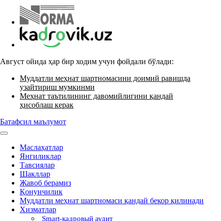
Август ойида ҳар бир ходим учун фойдали бўлади:
Муддатли меҳнат шартномасини доимий равишда
узайтириш мумкинми
Меҳнат таътилининг давомийлигини қандай
ҳисоблаш керак
Батафсил маълумот
Маслаҳатлар
Янгиликлар
Тавсиялар
Шакллар
Жавоб берамиз
Қонунчилик
Муддатли меҳнат шартномаси қандай бекор қилинади
Хизматлар
Smart-кадровый аудит