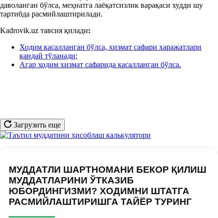
даволанган
бўлса, меҳнатга лаёқатсизлик варақаси худди шу
тартибда расмийлаштирилади.
Kadrovik.uz тавсия қилади
:
Ходим касалланган бўлса, хизмат сафари харажатлари
қандай тўланади
;
Агар ходим хизмат сафарида касалланган бўлса.
Загрузить еще
МУДДАТЛИ ШАРТНОМАНИ БЕКОР ҚИЛИШ
МУДДАТЛАРИНИ ЎТКАЗИБ
ЮБОРДИНГИЗМИ? ХОДИМНИ ШТАТГА
РАСМИЙЛАШТИРИШГА ТАЙЁР ТУРИНГ