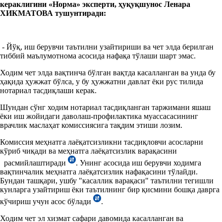
керак
лигини
«Норм
а
»
эксперти,
ҳуқуқшунос Ленара
Х
ИКМАТОВА
тушунтиради
:
- Йўқ, иш берувчи таътилни узайтириши ва чет элда берилган
тиббий маълумотнома асосида нафақа тўлаши шарт эмас.
Ходим чет элда вақтинча бўлган вақтда касалланган ва унда бу
ҳақида ҳужжат бўлса, у бу ҳужжатни давлат ёки рус тилида
нотариал тасдиқлаши керак.
Шундан сўнг ходим нотариал тасдиқланган таржимани яшаш
ёки иш жойидаги даволаш-профилактика муассасасининг
врачлик маслаҳат комиссиясига тақдим этиши лозим.
Комиссия меҳнатга лаёқатсизликни тасдиқловчи асосларни
кўриб чиқади ва меҳнатга лаёқатсизлик варақасини
расмийлаштиради
. Унинг асосида иш берувчи ходимга
вақтинчалик меҳнатга лаёқатсизлик нафақасини тўлайди.
Бундан ташқари, ушбу "касаллик варақаси" таътилни тегишли
кунларга узайтириш ёки таътилнинг бир қисмини бошқа даврга
кўчириш учун асос бўлади
.
Ходим чет эл хизмат сафари давомида касалланган ва