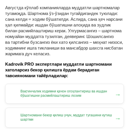
Августда кўплаб компанияларда муддатли шартномалар
тугамоқда. Шартнома ўз-ўзидан тугайдигандек туюлади:
сана келди = ходим бўшатилди. Аслида, сана ҳеч нарсани
ҳал қилмайди: ишдан бўшатишни алоҳида ва зудлик
билан расмийлаштириш керак. Улгурмасангиз – шартнома
номуайан муддатга тузилган, деяверинг. Шошилсангиз
ва тартибни бузсангиз ёки хато қилсангиз – меҳнат низоси,
ходимнинг ишга тикланиши ва мансабдор шахсга нисбатан
жаримага дуч келасиз.
Kadrovik PRO экспертлари муддатли шартномани
хатоларсиз бекор қилишга ёрдам берадиган
тавсияномани тайёрладилар:
Вақтинчалик ходимни қачон огоҳлантириш ва ишдан
→
бўшатишни расмийлаштириш лозим
Шартномани бекор қилиш учун, муддат тугашини кутиш
→
шартми