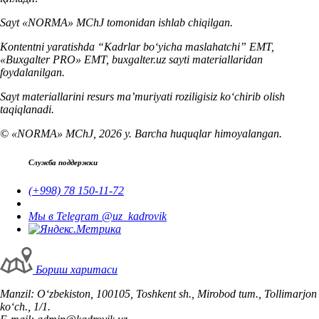
Sayt «NORMA» MChJ tomonidan ishlab chiqilgan.
Kontentni yaratishda “Kadrlar boʻyicha maslahatchi” EMT,
«Buxgalter PRO» EMT, buxgalter.uz sayti materiallaridan
foydalanilgan.
Sayt materiallarini resurs ma’muriyati roziligisiz koʻchirib olish
taqiqlanadi.
© «NORMA» MChJ, 2026 y. Barcha huquqlar himoyalangan.
Служба поддержки
(+998) 78 150-11-72
Мы в Telegram @uz_kadrovik
Бориш харитаси
Manzil: Oʻzbekiston, 100105, Toshkent sh., Mirobod tum., Tollimarjon
koʻch., 1/1.