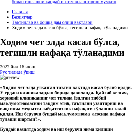
билан ишлашни қандай оптималлаштириш мумкин
Главная
Вазиятлар
Таътиллар ва бошқа дам олиш вақтлари
Ходим чет элда касал бўлса, тегишли нафақа тўланадими
Ходим чет элда касал бўлса,
тегишли нафақа тўланадими
2022 йил 16 июнь
Рус тилида ўқиш
«
Ходим чет
э
лда ўтказган таътил
вақ
тида касал бўлиб қолди.
У ердаги клиникалардан бирида даволанди. Қайтиб келгач,
хорижий
клиника
нинг
чет тилида
ёзилган
тиббий
маълумотнома
си
ни тақдим
э
т
иб,
таътилни узайтириш ва
вақтинча
меҳнатга лаёқатсизлик
нафақа
си
тўлашни талаб
қилди. Иш берувчи бундай
маълумотнома
асосида нафақа
тўлаши шартми?
»
.
Бундай вазиятда ходим ва иш берувчи нима қилиши