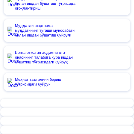
билан ишдан бўшатиш тўғрисида
огоҳлантириш
Муддатли шартнома
муддатининг тугаши муносабати
билан ишдан бўшатиш буйруғи
Вояга етмаган ходимни ота-
онасининг талабига кўра ишдан
бўшатиш тўғрисидаги буйруқ
Меҳнат таътилини бериш
тўғрисидаги буйруқ