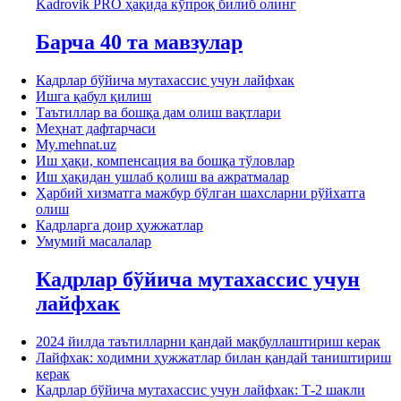
Kadrovik PRO ҳақида кўпроқ билиб олинг
Барча 40 та мавзулар
Кадрлар бўйича мутахассис учун лайфхак
Ишга қабул қилиш
Таътиллар ва бошқа дам олиш вақтлари
Меҳнат дафтарчаси
My.mehnat.uz
Иш ҳақи, компенсация ва бошқа тўловлар
Иш ҳақидан ушлаб қолиш ва ажратмалар
Ҳарбий хизматга мажбур бўлган шахсларни рўйхатга
олиш
Кадрларга доир ҳужжатлар
Умумий масалалар
Кадрлар бўйича мутахассис учун
лайфхак
2024 йилда таътилларни қандай мақбуллаштириш керак
Лайфхак: ходимни ҳужжатлар билан қандай таништириш
керак
Кадрлар бўйича мутахассис учун лайфхак: Т-2 шакли