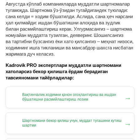
Августда кўплаб компанияларда муддатли шартномалар
тугамоқда. Шартнома ўз-ўзидан тугайдигандек туюлади:
сана келди = ходим бўшатилди. Аслида, сана ҳеч нарсани
ҳал қилмайди: ишдан бўшатишни алоҳида ва зудлик
билан расмийлаштириш керак. Улгурмасангиз – шартнома
номуайан муддатга тузилган, деяверинг. Шошилсангиз
ва тартибни бузсангиз ёки хато қилсангиз – меҳнат низоси,
ходимнинг ишга тикланиши ва мансабдор шахсга нисбатан
жаримага дуч келасиз.
Kadrovik PRO экспертлари муддатли шартномани
хатоларсиз бекор қилишга ёрдам берадиган
тавсияномани тайёрладилар:
Вақтинчалик ходимни қачон огоҳлантириш ва ишдан
→
бўшатишни расмийлаштириш лозим
Шартномани бекор қилиш учун, муддат тугашини кутиш
→
шартми