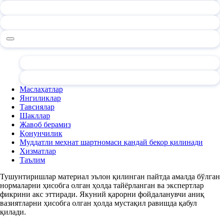
Маслаҳатлар
Янгиликлар
Тавсиялар
Шакллар
Жавоб берамиз
Қонунчилик
Муддатли меҳнат шартномаси қандай бекор қилинади
Хизматлар
Таълим
Тушунтиришлар материал эълон қилинган пайтда амалда бўлган
нормаларни ҳисобга олган ҳолда тайёрланган ва экспертлар
фикрини акс эттиради. Якуний қарорни фойдаланувчи аниқ
вазиятларни ҳисобга олган ҳолда мустақил равишда қабул
қилади.