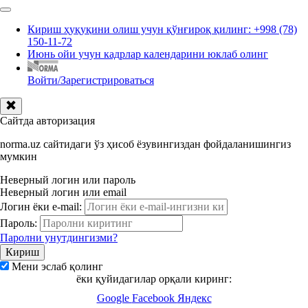
Кириш ҳуқуқини олиш учун қўнғироқ қилинг: +998 (78)
150-11-72
Июнь ойи учун кадрлар календарини юклаб олинг
Войти/Зарегистрироваться
Сайтда авторизация
norma.uz сайтидаги ўз ҳисоб ёзувингиздан фойдаланишингиз
мумкин
Неверный логин или пароль
Неверный логин или email
Логин ёки e-mail:
Пароль:
Паролни унутдингизми?
Мени эслаб қолинг
ёки қуйидагилар орқали киринг:
Google
Facebook
Яндекс