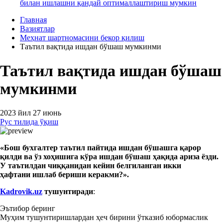
билан ишлашни қандай оптималлаштириш мумкин
Главная
Вазиятлар
Меҳнат шартномасини бекор қилиш
Таътил вақтида ишдан бўшаш мумкинми
Таътил вақтида ишдан бўшаш
мумкинми
2023 йил 27 июнь
Рус тилида ўқиш
«Бош
бухгалтер таътил пайтида ишдан бўшашга қарор
қилди ва ўз хоҳишига кўра ишдан бўшаш ҳақида ариза ёзди.
У таътилдан чиққанидан кейин белгиланган икки
ҳафтани ишлаб бериши керакми?».
Kadrovik.uz
тушунтиради
:
Эътибор беринг
Муҳим тушунтиришлардан ҳеч бирини ўтказиб юбормаслик