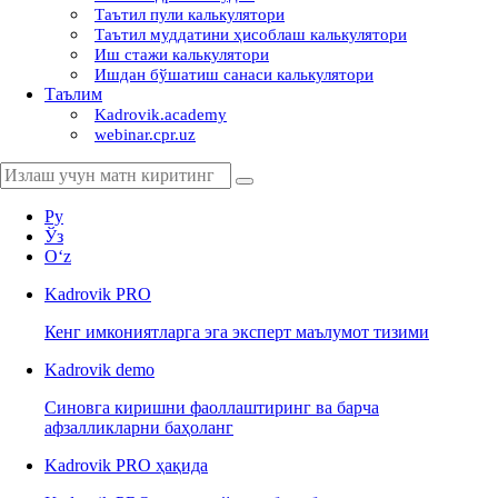
Таътил пули калькулятори
Таътил муддатини ҳисоблаш калькулятори
Иш стажи калькулятори
Ишдан бўшатиш санаси калькулятори
Таълим
Kadrovik.academy
webinar.cpr.uz
Ру
Ўз
Oʻz
Kadrovik
PRO
Кенг имкониятларга эга эксперт маълумот тизими
Kadrovik
demo
Синовга киришни фаоллаштиринг ва барча
афзалликларни баҳоланг
Kadrovik PRO ҳақида