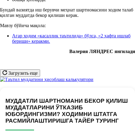
Бундай вазиятда иш берувчи меҳнат шартномасини ходим талаб
қилган муддатда бекор қилиши керак.
Мавзу бўйича мақола:
Агар ходим «касаллик таътилида» бўлса, «2 ҳафта ишлаб
бериши» керакми.
Валерия ЛЯНДРЕС янгилади
Загрузить еще
МУДДАТЛИ ШАРТНОМАНИ БЕКОР ҚИЛИШ
МУДДАТЛАРИНИ ЎТКАЗИБ
ЮБОРДИНГИЗМИ? ХОДИМНИ ШТАТГА
РАСМИЙЛАШТИРИШГА ТАЙЁР ТУРИНГ