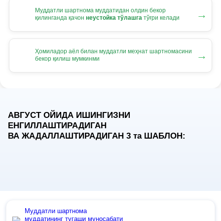
Муддатли шартнома муддатидан олдин бекор
→
қилинганда қачон
неустойка тўлашга
тўғри келади
Ҳомиладор аёл билан муддатли меҳнат шартномасини
→
бекор қилиш мумкинми
АВГУСТ ОЙИДА ИШИНГИЗНИ
ЕНГИЛЛАШТИРАДИГАН
ВА ЖАДАЛЛАШТИРАДИГАН 3
та
ШАБЛОН:
Муддатли шартнома
муддатининг тугаши муносабати