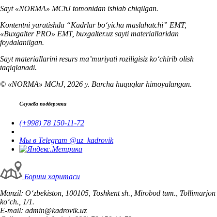
Sayt «NORMA» MChJ tomonidan ishlab chiqilgan.
Kontentni yaratishda “Kadrlar boʻyicha maslahatchi” EMT,
«Buxgalter PRO» EMT, buxgalter.uz sayti materiallaridan
foydalanilgan.
Sayt materiallarini resurs ma’muriyati roziligisiz koʻchirib olish
taqiqlanadi.
© «NORMA» MChJ, 2026 y. Barcha huquqlar himoyalangan.
Служба поддержки
(+998) 78 150-11-72
Мы в Telegram @uz_kadrovik
Бориш харитаси
Manzil: Oʻzbekiston, 100105, Toshkent sh., Mirobod tum., Tollimarjon
koʻch., 1/1.
E-mail: admin@kadrovik.uz