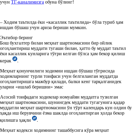
учун
ТГ-каналимизга
обуна бўлинг!
– Ходим таътилда ёки «касаллик таътилида» бўла туриб ҳам
ишдан бўшаш учун ариза бериши мумкин.
Эътибор беринг
Бош бухгалтер билан меҳнат шартномасини бир ойлик
огоҳлантириш муддати тугаши билан, ҳатто бу муддат таътил
ёки касаллик кунларига тўғри келган бўлса ҳам бекор қилиш
керак
.
Меҳнат қонунчилиги ходимни ишдан бўшаш тўғрисида
ходимларнинг турли тоифаси учун белгиланган муддатда
огоҳлантиришга мажбур қилади, балки кенг тарқалганидек
уларни «ишлаб беришни» эмас
Асосий тоифадаги ходимлар номуайян муддатга тузилган
меҳнат шартномасини, шунингдек муддати тугагунига қадар
муддатли меҳнат шартномасини ўн тўрт календарь кун олдин бу
ҳақда иш берувчини ёзма шаклда огоҳлантирган ҳолда бекор
қилишга ҳақли
.
Меҳнат кодекси ходимнинг ташаббусига кўра меҳнат