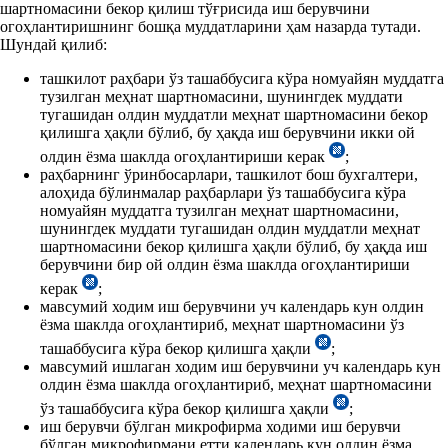
шартномасини бекор қилиш тўғрисида иш берувчини
огоҳлантиришнинг бошқа муддатларини ҳам назарда тутади.
Шундай қилиб:
ташкилот раҳбари ўз ташаббусига кўра номуайян муддатга
тузилган меҳнат шартномасини, шунингдек муддати
тугашидан олдин муддатли меҳнат шартномасини бекор
қилишга ҳақли бўлиб, бу ҳақда иш берувчини икки ой
олдин ёзма шаклда огоҳлантириши керак
;
раҳбарнинг ўринбосарлари, ташкилот бош бухгалтери,
алоҳида бўлинмалар раҳбарлари ўз ташаббусига кўра
номуайян муддатга тузилган меҳнат шартномасини,
шунингдек муддати тугашидан олдин муддатли меҳнат
шартномасини бекор қилишга ҳақли бўлиб, бу ҳақда иш
берувчини бир ой олдин ёзма шаклда огоҳлантириши
керак
;
мавсумий ходим иш берувчини уч календарь кун олдин
ёзма шаклда огоҳлантириб, меҳнат шартномасини ўз
ташаббусига кўра бекор қилишга ҳақли
;
мавсумий ишлаган ходим иш берувчини уч календарь кун
олдин ёзма шаклда огоҳлантириб, меҳнат шартномасини
ўз ташаббусига кўра бекор қилишга ҳақли
;
иш берувчи бўлган микрофирма ходими иш берувчи
бўлган микрофирмани етти календарь кун олдин ёзма