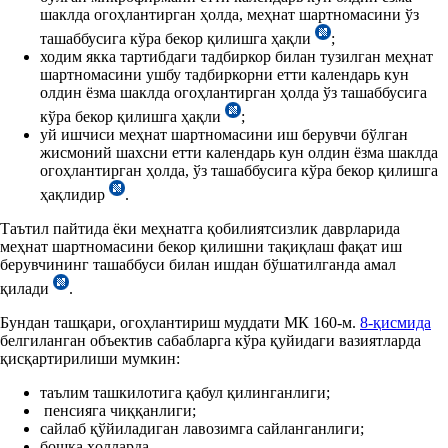
шаклда огоҳлантирган ҳолда, меҳнат шартномасини ўз
ташаббусига кўра бекор қилишга ҳақли
;
ходим якка тартибдаги тадбиркор билан тузилган меҳнат
шартномасини ушбу тадбиркорни етти календарь кун
олдин ёзма шаклда огоҳлантирган ҳолда ўз ташаббусига
кўра бекор қилишга ҳақли
;
уй ишчиси меҳнат шартномасини иш берувчи бўлган
жисмоний шахсни етти календарь кун олдин ёзма шаклда
огоҳлантирган ҳолда, ўз ташаббусига кўра бекор қилишга
ҳақлидир
.
Таътил пайтида ёки меҳнатга қобилиятсизлик даврларида
меҳнат шартномасини бекор қилишни тақиқлаш фақат иш
берувчининг ташаббуси билан ишдан бўшатилганда амал
қилади
.
Бундан ташқари, огоҳлантириш муддати МК 160-м.
8-қисмида
белгиланган объектив сабабларга кўра қуйидаги вазиятларда
қисқартирилиши мумкин:
таълим ташкилотига қабул қилинганлиги;
пенсияга чиққанлиги;
сайлаб қўйиладиган лавозимга сайланганлиги;
бошқа ҳолларда.