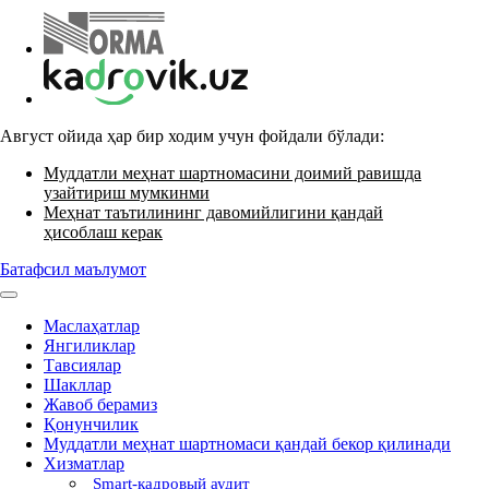
Август ойида ҳар бир ходим учун фойдали бўлади:
Муддатли меҳнат шартномасини доимий равишда
узайтириш мумкинми
Меҳнат таътилининг давомийлигини қандай
ҳисоблаш керак
Батафсил маълумот
Маслаҳатлар
Янгиликлар
Тавсиялар
Шакллар
Жавоб берамиз
Қонунчилик
Муддатли меҳнат шартномаси қандай бекор қилинади
Хизматлар
Smart-кадровый аудит