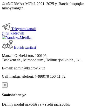
© «NORMA» MChJ, 2021–2025 y. Barcha huquqlar
himoyalangan.
Telegram kanali
@ru_kadrovik
Borish хaritasi
Manzil: Oʻzbekiston, 100105,
Toshkent sh., Mirobod tum., Tollimarjon koʻch., 1/1.
E-mail: admin@kadrovik.uz
Call-markaz telefoni: (+998)78 150-11-72
×
Soobshcheniye
Danniy modul naхoditsya v stadii razrabotki.