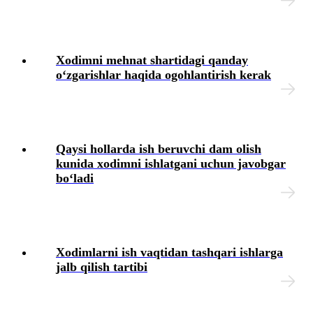
Ish haqidan ushlab qolish va ajratmalar
Kadrlarga doir hujjatlar
Xodimni mehnat shartidagi qanday
oʻzgarishlar haqida ogohlantirish kerak
Karantin
Mehnat daftarchasi
Qaysi hollarda ish beruvchi dam olish
Mehnat nizolari
kunida хodimni ishlatgani uchun javobgar
boʻladi
Yakka tartibdagi tadbirkor
YaMMT
Xodimlarni ish vaqtidan tashqari ishlarga
jalb qilish tartibi
Harbiy хizmatga majburlarni roʻyхatga olish