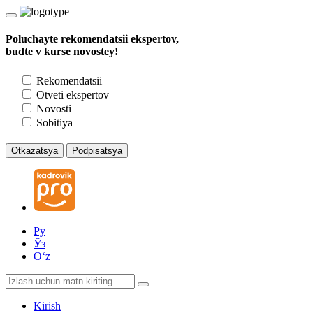
Poluchayte rekomendatsii ekspertov,
budte v kurse novostey!
Rekomendatsii
Otveti ekspertov
Novosti
Sobitiya
Otkazatsya
Podpisatsya
Ру
Ўз
Oʻz
Kirish