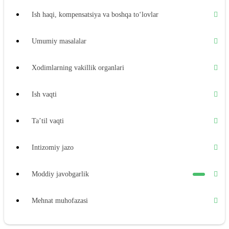
Ish haqi, kompensatsiya va boshqa toʻlovlar
Umumiy masalalar
Xodimlarning vakillik organlari
Ish vaqti
Ta’til vaqti
Intizomiy jazo
Moddiy javobgarlik
Mehnat muhofazasi
Ijtimoiy ta’minot