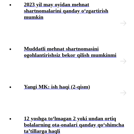
2023 yil may oyidan mehnat
shartnomalarini qanday oʻzgartirish
mumkin
Muddatli mehnat shartnomasini
ogohlantirishsiz bekor qilish mumkinmi
Yangi MK: ish haqi (2-qism)
12 yoshga toʻlmagan 2 yoki undan ortiq
bolalarning ota-onalari qanday qoʻshimcha
ta’tillarga haqli