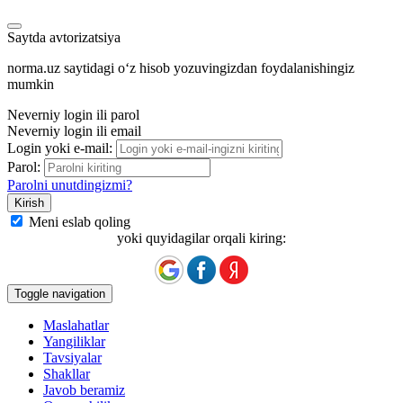
Saytda avtorizatsiya
norma.uz saytidagi oʻz hisob yozuvingizdan foydalanishingiz
mumkin
Neverniy login ili parol
Neverniy login ili email
Login yoki e-mail:
Parol:
Parolni unutdingizmi?
Meni eslab qoling
yoki quyidagilar orqali kiring:
Toggle navigation
Maslahatlar
Yangiliklar
Tavsiyalar
Shakllar
Javob beramiz