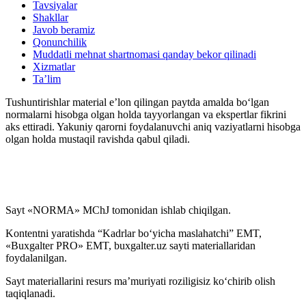
Tavsiyalar
Shakllar
Javob beramiz
Qonunchilik
Muddatli mehnat shartnomasi qanday bekor qilinadi
Xizmatlar
Ta’lim
Tushuntirishlar material e’lon qilingan paytda amalda boʻlgan
normalarni hisobga olgan holda tayyorlangan va ekspertlar fikrini
aks ettiradi. Yakuniy qarorni foydalanuvchi aniq vaziyatlarni hisobga
olgan holda mustaqil ravishda qabul qiladi.
Sayt «NORMA» MChJ tomonidan ishlab chiqilgan.
Kontentni yaratishda “Kadrlar boʻyicha maslahatchi” EMT,
«Buxgalter PRO» EMT, buxgalter.uz sayti materiallaridan
foydalanilgan.
Sayt materiallarini resurs ma’muriyati roziligisiz koʻchirib olish
taqiqlanadi.