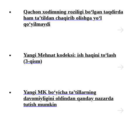
Qachon хodimning roziligi boʻlgan taqdirda
ham ta’tildan chaqirib olishga yoʻl
qoʻyilmaydi
Yangi Mehnat kodeksi: ish haqini toʻlash
(3-qism)
Yangi MK boʻyicha ta’tillarning
davomiyligini oldindan qanday nazarda
tutish mumkin