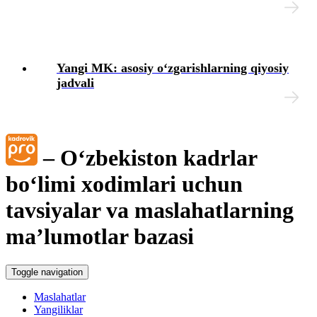
Yangi MK: asosiy oʻzgarishlarning qiyosiy
jadvali
– Oʻzbekiston kadrlar
boʻlimi хodimlari uchun
tavsiyalar va maslahatlarning
ma’lumotlar bazasi
Toggle navigation
Maslahatlar
Yangiliklar