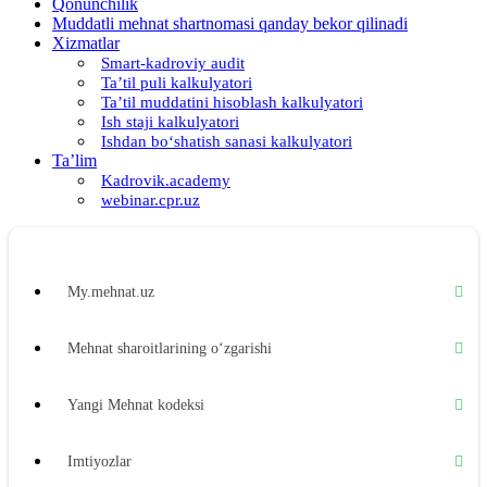
Qonunchilik
Muddatli mehnat shartnomasi qanday bekor qilinadi
Xizmatlar
Smart-kadroviy audit
Ta’til puli kalkulyatori
Ta’til muddatini hisoblash kalkulyatori
Ish staji kalkulyatori
Ishdan boʻshatish sanasi kalkulyatori
Ta’lim
Kadrovik.academy
webinar.cpr.uz
My.mehnat.uz
Mehnat sharoitlarining oʻzgarishi
Yangi Mehnat kodeksi
Imtiyozlar