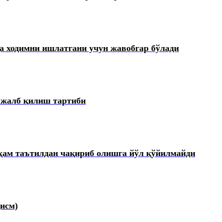
а ходимни ишлатгани учун жавобгар бўлади
 жалб қилиш тартиби
 ҳам таътилдан чақириб олишга йўл қўйилмайди
қисм)