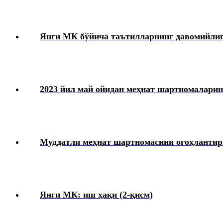
Янги МК бўйича таътилларнинг давомийлиг
2023 йил май ойидан меҳнат шартномалари
Муддатли меҳнат шартномасини огоҳланти
Янги МК: иш ҳақи (2-қисм)