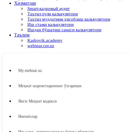
Хизматлар
Smart-кадровый аудит
Таътил пули калькулятори
Таътил муддатини ҳисоблаш калькулятори
Иш стажи калькулятори
Ишдан бўшатиш санаси калькулятори
Таълим
Kadrovik.academy
webinar.cpr.uz
My.mehnat.uz
Меҳнат шароитларининг ўзгариши
Янги Меҳнат кодекси
Имтиёзлар
Иш ҳақи, компенсация ва бошқа тўловлар