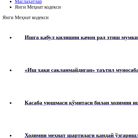
Маслаҳатлар
Меҳнатга ҳақ тўлаш
Янги Меҳнат кодекси
Янги Меҳнат кодекси
Бошқа ишга ўтиш
Ишга қабул қилишни қачон рад этиш мумкин
Ишга қабул қилиш
Меҳнат шартномасини бекор қилиш
«Иш ҳақи сақланмайдиган» таътил муносаба
Ходимларнинг ижтимоий таъминоти
HR-менеджмент
Касаба уюшмаси қўмитаси билан ходимни 
Жамоа шартномаси
Иш берувчининг фуқаролик жавобгарлигини суғурта қилиш
Иш ҳақидан ушлаб қолиш ва ажратмалар
Ходимни меҳнат шартидаги қандай ўзгариш