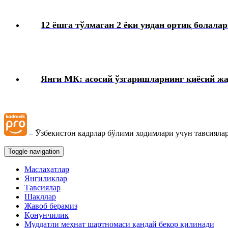
12 ёшга тўлмаган 2 ёки ундан ортиқ болала
Янги МК: асосий ўзгаришларнинг қиёсий ж
– Ўзбекистон кадрлар бўлими ходимлари учун тавсиялар
Toggle navigation
Маслаҳатлар
Янгиликлар
Тавсиялар
Шакллар
Жавоб берамиз
Қонунчилик
Муддатли меҳнат шартномаси қандай бекор қилинади