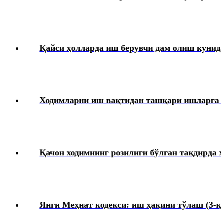
Кадрларга доир ҳужжатлар
Карантин
Қайси ҳолларда иш берувчи дам олиш кунид
Меҳнат дафтарчаси
Меҳнат низолари
Ходимларни иш вақтидан ташқари ишларга
Якка тартибдаги тадбиркор
ЯММТ
Қачон ходимнинг розилиги бўлган тақдирда
Ҳарбий хизматга мажбурларни рўйхатга олиш
Янги Меҳнат кодекси: иш ҳақини тўлаш (3-