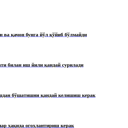
 ва қачон бунга йўл қўйиб бўлмайди
ти билан иш йили қандай сурилади
ишдан бўшатишни қандай келишиш керак
лар ҳақида огоҳлантириш керак