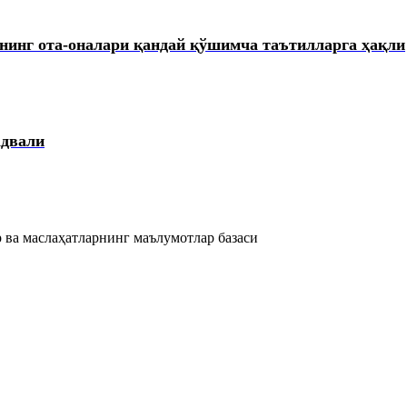
рнинг ота-оналари қандай қўшимча таътилларга ҳақли
адвали
 ва маслаҳатларнинг маълумотлар базаси