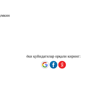
мумкин
ёки қуйидагилар орқали киринг: