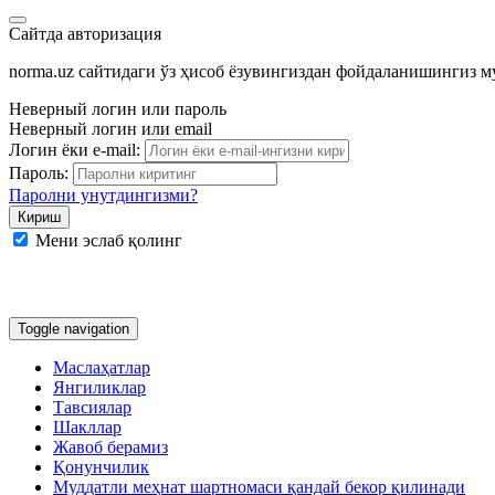
Сайтда авторизация
norma.uz сайтидаги ўз ҳисоб ёзувингиздан фойдаланишингиз 
Неверный логин или пароль
Неверный логин или email
Логин ёки e-mail:
Пароль:
Паролни унутдингизми?
Мени эслаб қолинг
Google
Facebook
Яндекс
Toggle navigation
Маслаҳатлар
Янгиликлар
Тавсиялар
Шакллар
Жавоб берамиз
Қонунчилик
Муддатли меҳнат шартномаси қандай бекор қилинади