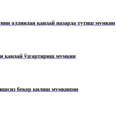
ини олдиндан қандай назарда тутиш мумкин
ни қандай ўзгартириш мумкин
ришсиз бекор қилиш мумкинми