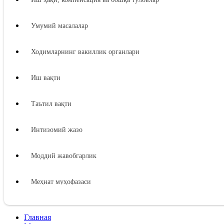
Умумий масалалар
Ходимларнинг вакиллик органлари
Иш вақти
Таътил вақти
Интизомий жазо
Моддий жавобгарлик
Меҳнат муҳофазаси
Ижтимоий таъминот
Главная